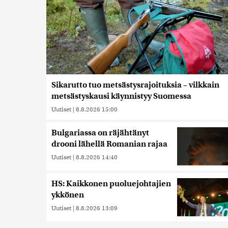
Sikarutto tuo metsästysrajoituksia – vilkkain
metsästyskausi käynnistyy Suomessa
Uutiset
|
8.8.2026 15:00
Bulgariassa on räjähtänyt
drooni lähellä Romanian rajaa
Uutiset
|
8.8.2026 14:40
HS: Kaikkonen puoluejohtajien
ykkönen
Uutiset
|
8.8.2026 13:09