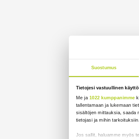
Suostumus
Tietojesi vastuullinen käyttö
Me ja
1022 kumppanimme
k
tallentamaan ja lukemaan tieto
sisältöjen mittauksia, saada 
tietojasi ja mihin tarkoituksiin
Jos sallit, haluamme myös t