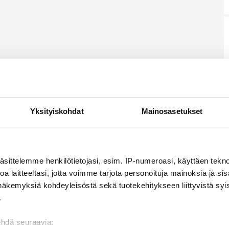
Yksityiskohdat
Mainosasetukset
äsittelemme henkilötietojasi, esim. IP-numeroasi, käyttäen teknol
a laitteeltasi, jotta voimme tarjota personoituja mainoksia ja sis
näkemyksiä kohdeyleisöstä sekä tuotekehitykseen liittyvistä syist
.
ehdä seuraavia: