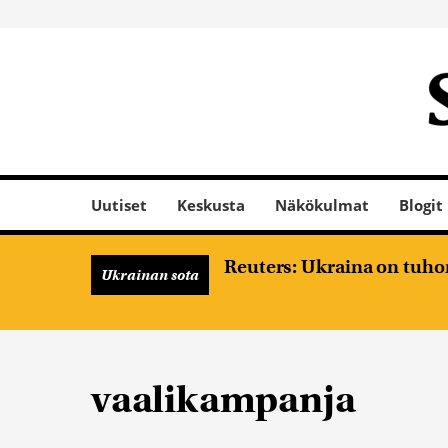
Uutiset
Keskusta
Näkökulmat
Blogit
Reuters: Ukraina on tuhon
Ukrainan sota
vaalikampanja