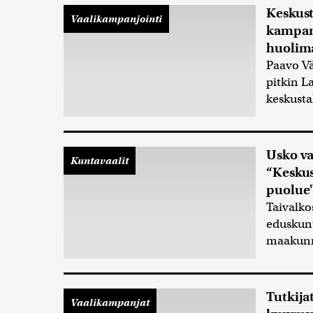
Keskust
Vaalikampanjointi
kampanj
huolim
Paavo Vä
pitkin L
keskusta
Usko va
Kuntavaalit
“Keskus
puolue
Taivalko
eduskunt
maakunn
Tutkija
Vaalikampanjat