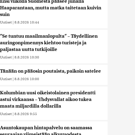
Ensi viikolla Suomesta pääsee junalla
Haaparantaan, mutta matka taitetaan kuivin
suin
Uutiset
|
8.8.2026 10:44
”Se tuntuu maailmanlopulta” – Täydellinen
auringonpimennys kiehtoo turisteja ja
paljastaa uutta tutkijoille
Uutiset
|
8.8.2026 10:30
Tänään on pääosin poutaista, paikoin satelee
Uutiset
|
8.8.2026 10:00
Kolumbian uusi oikeistolainen presidentti
astui virkaansa – Yhdysvallat aikoo tukea
maata miljardilla dollarilla
Uutiset
|
8.8.2026 9:55
Asuntokaupan hintapalvelu on saamassa
seuraajan viimeistään alkuvuodesta