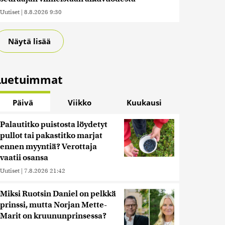
Uutiset
|
8.8.2026 9:30
Näytä lisää
Luetuimmat
Päivä
Viikko
Kuukausi
Palautitko puistosta löydetyt
pullot tai pakastitko marjat
ennen myyntiä? Verottaja
vaatii osansa
Uutiset
|
7.8.2026 21:42
Miksi Ruotsin Daniel on pelkkä
prinssi, mutta Norjan Mette-
Marit on kruununprinsessa?