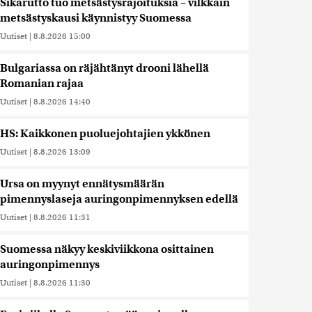
Sikarutto tuo metsästysrajoituksia – vilkkain
metsästyskausi käynnistyy Suomessa
Uutiset
|
8.8.2026 15:00
Bulgariassa on räjähtänyt drooni lähellä
Romanian rajaa
Uutiset
|
8.8.2026 14:40
HS: Kaikkonen puoluejohtajien ykkönen
Uutiset
|
8.8.2026 13:09
Ursa on myynyt ennätysmäärän
pimennyslaseja auringonpimennyksen edellä
Uutiset
|
8.8.2026 11:31
Suomessa näkyy keskiviikkona osittainen
auringonpimennys
Uutiset
|
8.8.2026 11:30