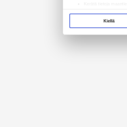
Kerätä tietoja maantie
Tunnistaa laitteesi s
Lue lisää siitä, miten henkilö
Kiellä
suostumustasi tai peruuttaa 
Käytämme evästeitä tarjoama
ja kävijämäärämme analysoim
kumppaneillemme tietoja siitä
olet antanut heille tai joita 