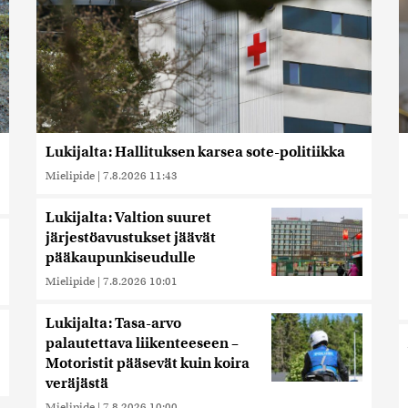
Lukijalta: Hallituksen karsea sote-politiikka
Mielipide
|
7.8.2026 11:43
Lukijalta: Valtion suuret
järjestöavustukset jäävät
pääkaupunkiseudulle
Mielipide
|
7.8.2026 10:01
Lukijalta: Tasa-arvo
palautettava liikenteeseen –
Motoristit pääsevät kuin koira
veräjästä
Mielipide
|
7.8.2026 10:00