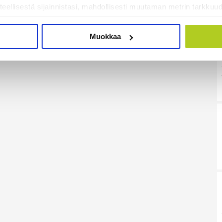
teellisestä sijainnistasi, mahdollisesti muutaman metrin tarkkuud
kannaamalla sen ominaispiirteitä aktiivisesti (sormenjäljen muod
tietojasi käsitellään ja miten voit määrittää asetuksesi
tiedot-osi
Muokkaa
sen milloin vain evästeilmoituksessa.
mme sisällön ja mainosten räätälöimiseen, sosiaalisen median
iseen. Lisäksi jaamme sosiaalisen median, mainosalan ja analy
, miten käytät sivustoamme. Kumppanimme voivat yhdistää näitä t
on kerätty, kun olet käyttänyt heidän palvelujaan. Tietoja saatetaan