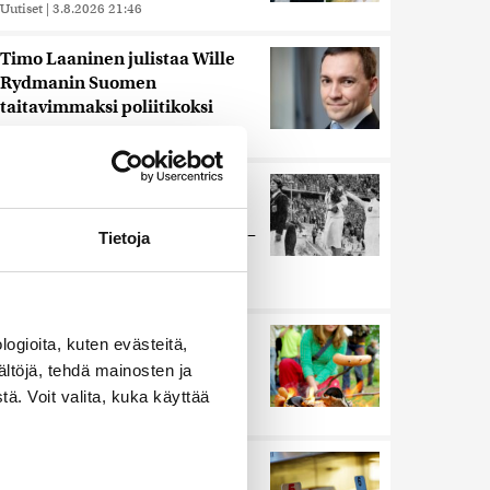
Uutiset
|
3.8.2026 21:46
Timo Laaninen julistaa Wille
Rydmanin Suomen
taitavimmaksi poliitikoksi
Uutiset
|
7.8.2026 18:09
Juutalainen miekkailija voitti
natseille mitalin ja kohotti
kätensä Hitler-tervehdykseen –
Tietoja
Miksi ihmeessä?
Uutiset
|
6.8.2026 21:31
Ihmiset kahmivat nyt näitä
ogioita, kuten evästeitä,
tuotteita Lidleistä –
ältöjä, tehdä mainosten ja
”Hittitrendi”
ä. Voit valita, kuka käyttää
Uutiset
|
5.8.2026 21:21
Nämä ihmiset sairastuvat
muita herkemmin sydän- ja