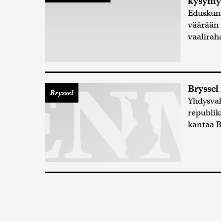
kysymys
Eduskunt
väärään 
vaalirah
Bryssel
Bryssel
Yhdysval
republik
kantaa Br