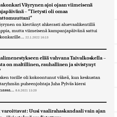
akonkari Väyrynen ajoi ojaan viimeisenä
apäivänä – "Tietysti oli omaa
attomuuttani"
yrynen on kiertänyt ahkerasti aluevaalikentillä
appia, mutta viimeisenä kampanjapäivänä sattui
konkarille...
22.1.2022 16:13
alimenestykseen elää vahvana Taivalkoskella –
ta on maltillinen, rauhallinen ja sivistynyt
"
sken torille oli kokoontunut väkeä, kun keskustan
aryhmän puheenjohtaja Juha Pylväs kiersi
assa...
8.6.2021 15:20
t varoittavat: Uusi vaalirahaskandaali vain ajan