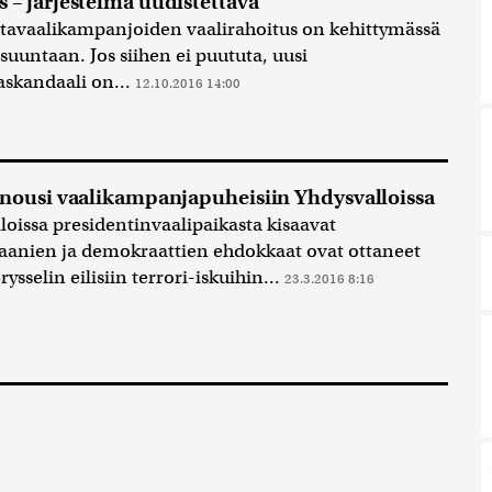
 – järjestelmä uudistettava
avaalikampanjoiden vaalirahoitus on kehittymässä
suuntaan. Jos siihen ei puututa, uusi
askandaali on...
12.10.2016 14:00
 nousi vaalikampanjapuheisiin Yhdysvalloissa
loissa presidentinvaalipaikasta kisaavat
aanien ja demokraattien ehdokkaat ovat ottaneet
ysselin eilisiin terrori-iskuihin...
23.3.2016 8:16