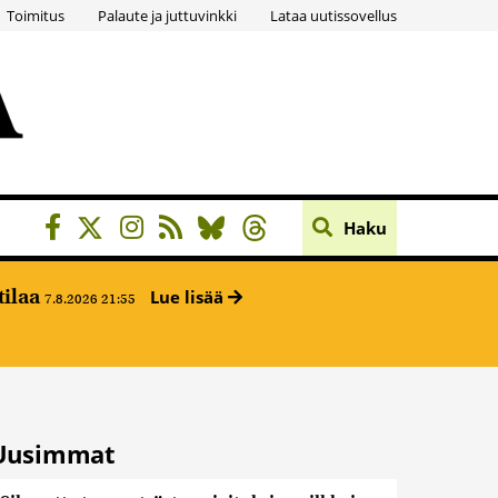
Toimitus
Palaute ja juttuvinkki
Lataa uutissovellus
Haku
tilaa
Lue lisää
7.8.2026 21:55
Uusimmat