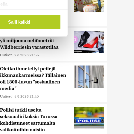
ella
verisuonitauteihin, sanoo
ostaminen)
tutkimus
ossa
. Voit muuttaa
Uutiset
|
5.8.2026 22:01
Salli kaikki
Reuters: Ukraina on tuhonnut
yli miljoona neliömetriä
 ominaisuuksien tukemiseen
Wildberriesin varastotilaa
tiikka-alan
Uutiset
|
7.8.2026 21:55
ietoja muihin tietoihin, joita
 myös siirtää ulkomaille.
Oletko ihmetellyt peilejä
ikkunankarmeissa? Tällainen
oli 1800-luvun ”sosiaalinen
media”
Uutiset
|
5.8.2026 21:45
Poliisi tutkii useita
seksuaalirikoksia Turussa –
kohdistuneet sattumalta
valikoituihin naisiin