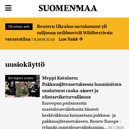
Reuters: Ukraina on tuhonnut yli
Ukrainan sota
miljoona neliömetriä Wildberriesin
Lue lisää
varastotilaa
7.8.2026 21:55
uusiokäyttö
Meppi Katainen:
Euroopan unioni
Pakkausjäteasetuksessa huomioitava
uusiutuvat raaka-aineet ja
elintarviketurvallisuus
Euroopan parlamentin
maatalousvaliokunta äänesti
keskiviikkona kannastaan pakkaus- ja
pakkausjäteasetukseen. Renew Europe -
ryhmän maatalousvaliokunnan...
20.7.2023