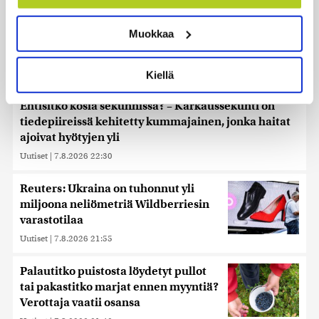
Tunnistaa laitteesi skannaamalla sen
ominaispiirteitä aktiivisesti (sormenjäljen
Muokkaa
muodostaminen)
Lue lisää siitä, miten henkilötietojasi käsitellään ja miten
voit määrittää asetuksesi
tiedot-osiossa
. Voit muuttaa
Kiellä
suostumustasi tai peruuttaa sen milloin vain
evästeilmoituksessa.
Ehtisitkö kosia sekunnissa? – Karkaussekunti on
tiedepiireissä kehitetty kummajainen, jonka haitat
Käytämme evästeitä tarjoamamme sisällön ja mainosten
ajoivat hyötyjen yli
räätälöimiseen, sosiaalisen median ominaisuuksien
tukemiseen ja kävijämäärämme analysoimiseen. Lisäksi
Uutiset
|
7.8.2026 22:30
jaamme sosiaalisen median, mainosalan ja analytiikka-
alan kumppaneillemme tietoja siitä, miten käytät
Reuters: Ukraina on tuhonnut yli
sivustoamme. Kumppanimme voivat yhdistää näitä
miljoona neliömetriä Wildberriesin
tietoja muihin tietoihin, joita olet antanut heille tai joita on
varastotilaa
kerätty, kun olet käyttänyt heidän palvelujaan. Tietoja
Uutiset
|
7.8.2026 21:55
saatetaan myös siirtää ulkomaille.
Palautitko puistosta löydetyt pullot
tai pakastitko marjat ennen myyntiä?
Verottaja vaatii osansa