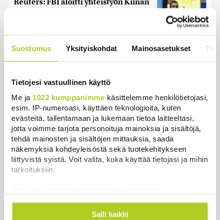
Reuters: FBI aloitti yhteistyön Kiinan
ja Venäjän kanssa, kriitikot
huolissaan – ”Loistava peiterooli”
Uutiset
|
5.8.2026 22:07
Suostumus
Yksityiskohdat
Mainosasetukset
Tiet
Khamenein kanssa viestiminen on
vaikeaa, sanoo Iranin presidentti
Tietojesi vastuullinen käyttö
Uutiset
|
6.8.2026 0:58
Me ja
1022 kumppanimme
käsittelemme henkilötietojasi,
esim. IP-numeroasi, käyttäen teknologioita, kuten
evästeitä, tallentamaan ja lukemaan tietoa laitteeltasi,
jotta voimme tarjota personoituja mainoksia ja sisältöjä,
tehdä mainosten ja sisältöjen mittauksia, saada
Uutiset
näkemyksiä kohdeyleisöstä sekä tuotekehitykseen
liittyvistä syistä. Voit valita, kuka käyttää tietojasi ja mihin
Uusimmat
Luetuimmat
tarkoituksiin.
Jos sallit, haluamme myös tehdä seuraavia:
Kerätä tietoja maantieteellisestä sijainnistasi,
mahdollisesti muutaman metrin tarkkuudella
Salli kaikki