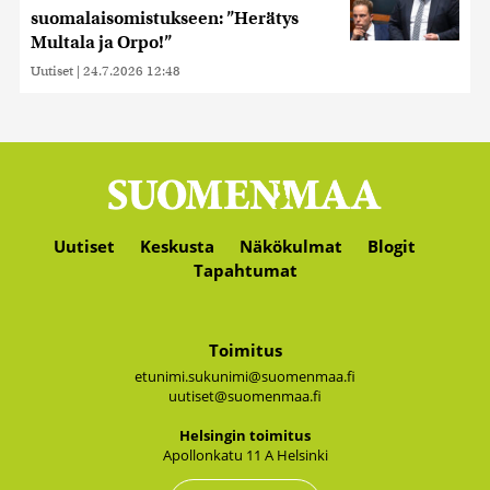
suomalaisomistukseen: ”Herätys
Multala ja Orpo!”
Uutiset
|
24.7.2026 12:48
Uutiset
Keskusta
Näkökulmat
Blogit
Tapahtumat
Toimitus
etunimi.sukunimi@suomenmaa.fi
uutiset@suomenmaa.fi
Hel­sin­gin toi­mi­tus
Apol­lon­ka­tu 11 A Hel­sin­ki