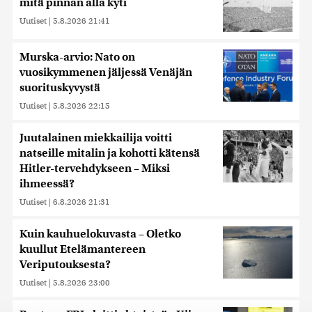
mitä pinnan alla kyti
Uutiset
|
5.8.2026 21:41
Murska-arvio: Nato on
vuosikymmenen jäljessä Venäjän
suorituskyvystä
Uutiset
|
5.8.2026 22:15
Juutalainen miekkailija voitti
natseille mitalin ja kohotti kätensä
Hitler-tervehdykseen – Miksi
ihmeessä?
Uutiset
|
6.8.2026 21:31
Kuin kauhuelokuvasta – Oletko
kuullut Etelämantereen
Veriputouksesta?
Uutiset
|
5.8.2026 23:00