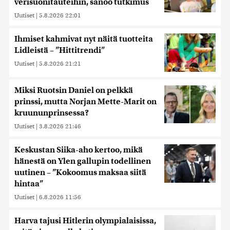
verisuonitauteihin, sanoo tutkimus
Uutiset
|
5.8.2026 22:01
Ihmiset kahmivat nyt näitä tuotteita
Lidleistä – ”Hittitrendi”
Uutiset
|
5.8.2026 21:21
Miksi Ruotsin Daniel on pelkkä
prinssi, mutta Norjan Mette-Marit on
kruununprinsessa?
Uutiset
|
3.8.2026 21:46
Keskustan Siika-aho kertoo, mikä
hänestä on Ylen gallupin todellinen
uutinen – ”Kokoomus maksaa siitä
hintaa”
Uutiset
|
6.8.2026 11:56
Harva tajusi Hitlerin olympialaisissa,