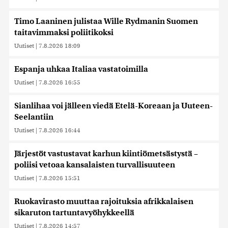
Timo Laaninen julistaa Wille Rydmanin Suomen
taitavimmaksi poliitikoksi
Uutiset
|
7.8.2026 18:09
Espanja uhkaa Italiaa vastatoimilla
Uutiset
|
7.8.2026 16:55
Sianlihaa voi jälleen viedä Etelä-Koreaan ja Uuteen-
Seelantiin
Uutiset
|
7.8.2026 16:44
Järjestöt vastustavat karhun kiintiömetsästystä –
poliisi vetoaa kansalaisten turvallisuuteen
Uutiset
|
7.8.2026 15:51
Ruokavirasto muuttaa rajoituksia afrikkalaisen
sikaruton tartuntavyöhykkeellä
Uutiset
|
7.8.2026 14:57