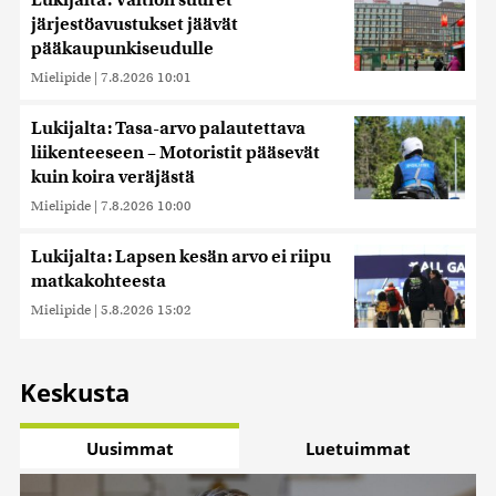
Lukijalta: Valtion suuret
järjestöavustukset jäävät
pääkaupunkiseudulle
Mielipide
|
7.8.2026 10:01
Lukijalta: Tasa-arvo palautettava
liikenteeseen – Motoristit pääsevät
kuin koira veräjästä
Mielipide
|
7.8.2026 10:00
Lukijalta: Lapsen kesän arvo ei riipu
matkakohteesta
Mielipide
|
5.8.2026 15:02
Keskusta
Uusimmat
Luetuimmat