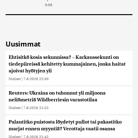
9:08
Uusimmat
Ehtisitkö kosia sekunnissa? – Karkaussekunti on
tiedepiireissä kehitetty kummajainen, jonka haitat
ajoivat hyötyjen yli
Uutiset
|
7.8.2026 22:30
Reuters: Ukraina on tuhonnut yli miljoona
neliömetriä Wildberriesin varastotilaa
Uutiset
|
7.8.2026 21:55
Palautitko puistosta löydetyt pullot tai pakastitko
marjat ennen myyntiä? Verottaja vaatii osansa
Uutiset
|
7.8.2026 21:42