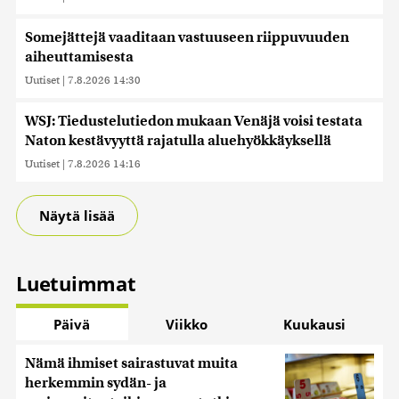
Somejättejä vaaditaan vastuuseen riippuvuuden
aiheuttamisesta
Uutiset
|
7.8.2026 14:30
WSJ: Tiedustelutiedon mukaan Venäjä voisi testata
Naton kestävyyttä rajatulla aluehyökkäyksellä
Uutiset
|
7.8.2026 14:16
Näytä lisää
Luetuimmat
Päivä
Viikko
Kuukausi
Nämä ihmiset sairastuvat muita
herkemmin sydän- ja