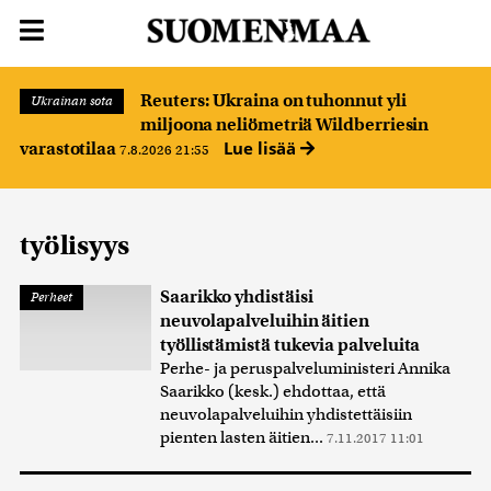
Reuters: Ukraina on tuhonnut yli
Ukrainan sota
miljoona neliömetriä Wildberriesin
Lue lisää
varastotilaa
7.8.2026 21:55
työlisyys
Saarikko yhdistäisi
Perheet
neuvolapalveluihin äitien
työllistämistä tukevia palveluita
Perhe- ja peruspalveluministeri Annika
Saarikko (kesk.) ehdottaa, että
neuvolapalveluihin yhdistettäisiin
pienten lasten äitien...
7.11.2017 11:01