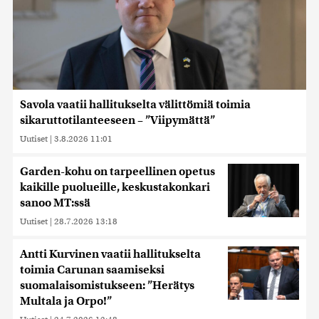
Savola vaatii hallitukselta välittömiä toimia
sikaruttotilanteeseen – ”Viipymättä”
Uutiset
|
3.8.2026 11:01
Garden-kohu on tarpeellinen opetus
kaikille puolueille, keskustakonkari
sanoo MT:ssä
Uutiset
|
28.7.2026 13:18
Antti Kurvinen vaatii hallitukselta
toimia Carunan saamiseksi
suomalaisomistukseen: ”Herätys
Multala ja Orpo!”