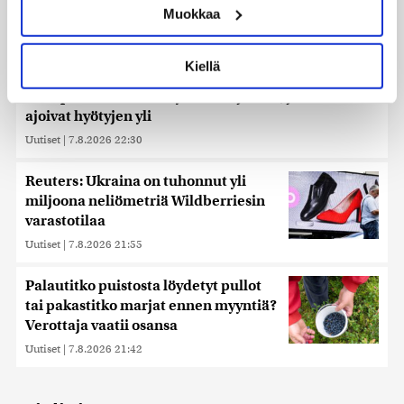
Muokkaa
muodostaminen)
Lue lisää siitä, miten henkilötietojasi käsitellään ja miten
voit määrittää asetuksesi
tiedot-osiossa
. Voit muuttaa
Kiellä
suostumustasi tai peruuttaa sen milloin vain
Ehtisitkö kosia sekunnissa? – Karkaussekunti on
evästeilmoituksessa.
tiedepiireissä kehitetty kummajainen, jonka haitat
ajoivat hyötyjen yli
Käytämme evästeitä tarjoamamme sisällön ja mainosten
Uutiset
|
7.8.2026 22:30
räätälöimiseen, sosiaalisen median ominaisuuksien
tukemiseen ja kävijämäärämme analysoimiseen. Lisäksi
Reuters: Ukraina on tuhonnut yli
jaamme sosiaalisen median, mainosalan ja analytiikka-
miljoona neliömetriä Wildberriesin
alan kumppaneillemme tietoja siitä, miten käytät
varastotilaa
sivustoamme. Kumppanimme voivat yhdistää näitä
tietoja muihin tietoihin, joita olet antanut heille tai joita on
Uutiset
|
7.8.2026 21:55
kerätty, kun olet käyttänyt heidän palvelujaan. Tietoja
saatetaan myös siirtää ulkomaille.
Palautitko puistosta löydetyt pullot
tai pakastitko marjat ennen myyntiä?
Verottaja vaatii osansa
Uutiset
|
7.8.2026 21:42