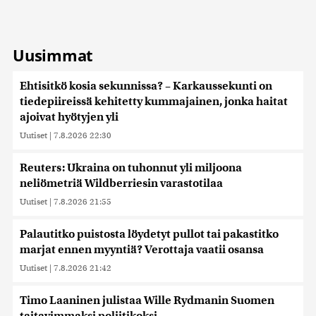
Uusimmat
Ehtisitkö kosia sekunnissa? – Karkaussekunti on
tiedepiireissä kehitetty kummajainen, jonka haitat
ajoivat hyötyjen yli
Uutiset
|
7.8.2026 22:30
Reuters: Ukraina on tuhonnut yli miljoona
neliömetriä Wildberriesin varastotilaa
Uutiset
|
7.8.2026 21:55
Palautitko puistosta löydetyt pullot tai pakastitko
marjat ennen myyntiä? Verottaja vaatii osansa
Uutiset
|
7.8.2026 21:42
Timo Laaninen julistaa Wille Rydmanin Suomen