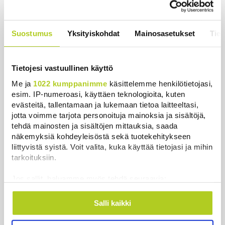
Uutiset
|
5.8.2026 22:07
Khamenein kanssa viestiminen on
Suostumus
Yksityiskohdat
Mainosasetukset
Tiet
vaikeaa, sanoo Iranin presidentti
Uutiset
|
6.8.2026 0:58
Tietojesi vastuullinen käyttö
Me ja
1022 kumppanimme
käsittelemme henkilötietojasi,
esim. IP-numeroasi, käyttäen teknologioita, kuten
evästeitä, tallentamaan ja lukemaan tietoa laitteeltasi,
Uutiset
jotta voimme tarjota personoituja mainoksia ja sisältöjä,
tehdä mainosten ja sisältöjen mittauksia, saada
näkemyksiä kohdeyleisöstä sekä tuotekehitykseen
Uusimmat
Luetuimmat
liittyvistä syistä. Voit valita, kuka käyttää tietojasi ja mihin
tarkoituksiin.
Jos sallit, haluamme myös tehdä seuraavia:
Kerätä tietoja maantieteellisestä sijainnistasi,
mahdollisesti muutaman metrin tarkkuudella
Salli kaikki
Tunnistaa laitteesi skannaamalla sen
ominaispiirteitä aktiivisesti (sormenjäljen