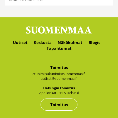
Uutiset
|
24.7.2026 12:48
Uutiset
Keskusta
Näkökulmat
Blogit
Tapahtumat
Toimitus
etunimi.sukunimi@suomenmaa.fi
uutiset@suomenmaa.fi
Hel­sin­gin toi­mi­tus
Apol­lon­ka­tu 11 A Hel­sin­ki
Toimitus