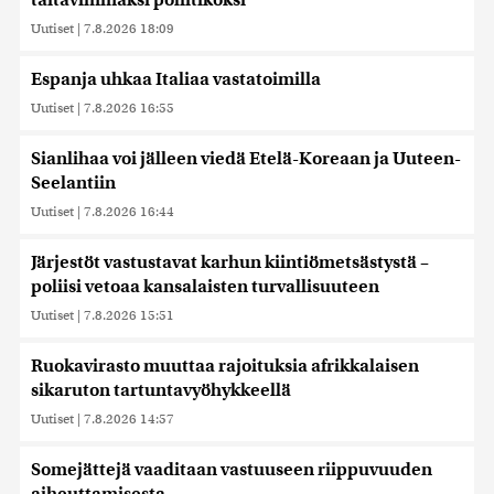
taitavimmaksi poliitikoksi
Uutiset
|
7.8.2026 18:09
Espanja uhkaa Italiaa vastatoimilla
Uutiset
|
7.8.2026 16:55
Sianlihaa voi jälleen viedä Etelä-Koreaan ja Uuteen-
Seelantiin
Uutiset
|
7.8.2026 16:44
Järjestöt vastustavat karhun kiintiömetsästystä –
poliisi vetoaa kansalaisten turvallisuuteen
Uutiset
|
7.8.2026 15:51
Ruokavirasto muuttaa rajoituksia afrikkalaisen
sikaruton tartuntavyöhykkeellä
Uutiset
|
7.8.2026 14:57
Somejättejä vaaditaan vastuuseen riippuvuuden