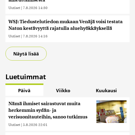
aiheuttamisesta
Uutiset
|
7.8.2026 14:30
WSJ: Tiedustelutiedon mukaan Venäjä voisi testata
Naton kestävyyttä rajatulla aluehyökkäyksellä
Uutiset
|
7.8.2026 14:16
Näytä lisää
Luetuimmat
Päivä
Viikko
Kuukausi
Nämä ihmiset sairastuvat muita
herkemmin sydän- ja
verisuonitauteihin, sanoo tutkimus
Uutiset
|
5.8.2026 22:01