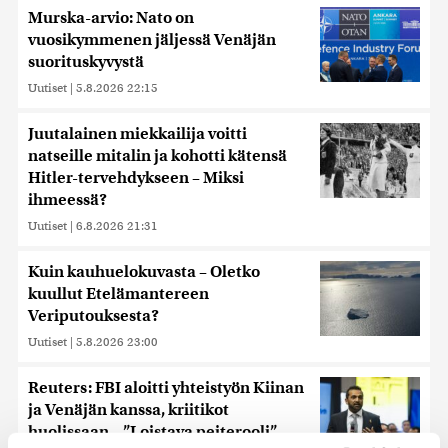
Murska-arvio: Nato on
vuosikymmenen jäljessä Venäjän
suorituskyvystä
Uutiset
|
5.8.2026 22:15
Juutalainen miekkailija voitti
natseille mitalin ja kohotti kätensä
Hitler-tervehdykseen – Miksi
ihmeessä?
Uutiset
|
6.8.2026 21:31
Kuin kauhuelokuvasta – Oletko
kuullut Etelämantereen
Veriputouksesta?
Uutiset
|
5.8.2026 23:00
Reuters: FBI aloitti yhteistyön Kiinan
ja Venäjän kanssa, kriitikot
huolissaan – ”Loistava peiterooli”