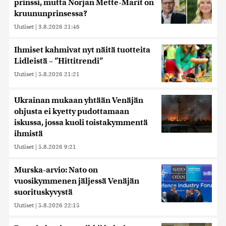
prinssi, mutta Norjan Mette-Marit on
kruununprinsessa?
Uutiset
|
3.8.2026 21:46
Ihmiset kahmivat nyt näitä tuotteita
Lidleistä – ”Hittitrendi”
Uutiset
|
5.8.2026 21:21
Ukrainan mukaan yhtään Venäjän
ohjusta ei kyetty pudottamaan
iskussa, jossa kuoli toistakymmentä
ihmistä
Uutiset
|
5.8.2026 9:21
Murska-arvio: Nato on
vuosikymmenen jäljessä Venäjän
suorituskyvystä
Uutiset
|
5.8.2026 22:15