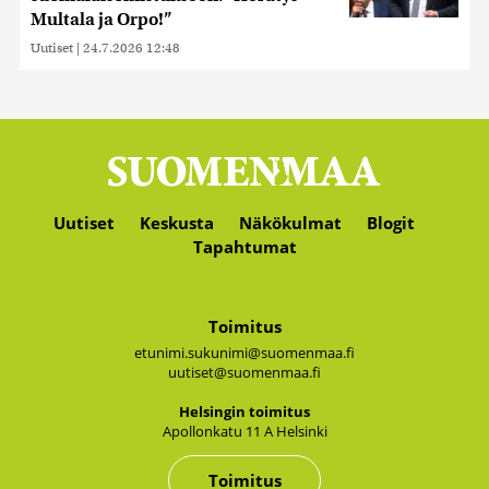
Multala ja Orpo!”
Uutiset
|
24.7.2026 12:48
Uutiset
Keskusta
Näkökulmat
Blogit
Tapahtumat
Toimitus
etunimi.sukunimi@suomenmaa.fi
uutiset@suomenmaa.fi
Hel­sin­gin toi­mi­tus
Apol­lon­ka­tu 11 A Hel­sin­ki
Toimitus