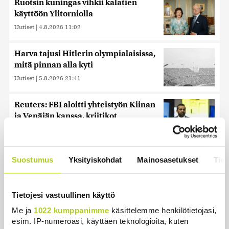
Ruotsin kuningas vihkii kalatien
käyttöön Ylitorniolla
Uutiset
|
4.8.2026 11:02
Harva tajusi Hitlerin olympialaisissa,
mitä pinnan alla kyti
Uutiset
|
5.8.2026 21:41
Reuters: FBI aloitti yhteistyön Kiinan
ja Venäjän kanssa, kriitikot
huolissaan – ”Loistava peiterooli”
Uutiset
|
5.8.2026 22:07
Suostumus
Yksityiskohdat
Mainosasetukset
Tiet
Lohi roimi Purran esitystä Ylellä: ”Nyt
olisi ollut viimeinen hetki ottaa järki
käteen”
Tietojesi vastuullinen käyttö
Uutiset
|
5.8.2026 14:40
Me ja
1022 kumppanimme
käsittelemme henkilötietojasi,
esim. IP-numeroasi, käyttäen teknologioita, kuten
Nämä ihmiset sairastuvat muita