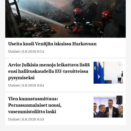
jaamme sosiaalisen median, mainosalan ja analytiikka-
alan kumppaneillemme tietoja siitä, miten käytät
sivustoamme. Kumppanimme voivat yhdistää näitä
tietoja muihin tietoihin, joita olet antanut heille tai joita on
kerätty, kun olet käyttänyt heidän palvelujaan. Tietoja
saatetaan myös siirtää ulkomaille.
Useita kuoli Venäjän iskuissa Harkovaan
Uutiset
|
6.8.2026 9:14
Arvio: Julkisia menoja leikattava lisää
ensi hallituskaudella EU-tavoitteissa
pysymiseksi
Uutiset
|
6.8.2026 9:04
Ylen kannatusmittaus:
Perussuomalaiset nousi,
vasemmistoliitto laski
Uutiset
|
6.8.2026 6:53