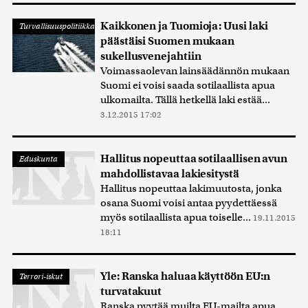
Kaikkonen ja Tuomioja: Uusi laki
Turvallisuuspolitiikka
päästäisi Suomen mukaan
sukellusvenejahtiin
Voimassaolevan lainsäädännön mukaan
Suomi ei voisi saada sotilaallista apua
ulkomailta. Tällä hetkellä laki estää...
3.12.2015 17:02
Hallitus nopeuttaa sotilaallisen avun
Eduskunta
mahdollistavaa lakiesitystä
Hallitus nopeuttaa lakimuutosta, jonka
osana Suomi voisi antaa pyydettäessä
myös sotilaallista apua toiselle...
19.11.2015
18:11
Yle: Ranska haluaa käyttöön EU:n
Terrori-iskut
turvatakuut
Ranska pyytää muilta EU-mailta apua