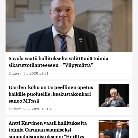
Savola vaatii hallitukselta välittömiä toimia
sikaruttotilanteeseen – ”Viipymättä”
Uutiset
|
3.8.2026 11:01
Garden-kohu on tarpeellinen opetus
kaikille puolueille, keskustakonkari
sanoo MT:ssä
Uutiset
|
28.7.2026 13:18
Antti Kurvinen vaatii hallitukselta
toimia Carunan saamiseksi
suomalaisomistukseen: ”Herätys