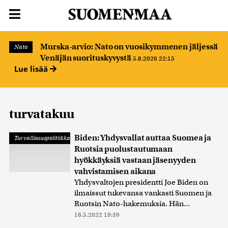
Murska-arvio: Nato on vuosikymmenen jäljessä
Nato
Venäjän suorituskyvystä
5.8.2026 22:15
Lue lisää
turvatakuu
Biden: Yhdysvallat auttaa Suomea ja
Turvallisuuspolitiikka
Ruotsia puolustautumaan
hyökkäyksiä vastaan jäsenyyden
vahvistamisen aikana
Yhdysvaltojen presidentti Joe Biden on
ilmaissut tukevansa vankasti Suomen ja
Ruotsin Nato-hakemuksia. Hän...
18.5.2022 19:39