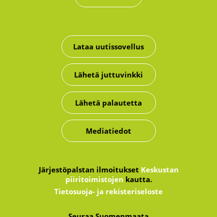
Lataa uutissovellus
Lähetä juttuvinkki
Lähetä palautetta
Mediatiedot
Järjestöpalstan ilmoitukset
Keskustan
piiritoimistojen
kautta.
Tietosuoja- ja rekisteriseloste
Seuraa Suomenmaata