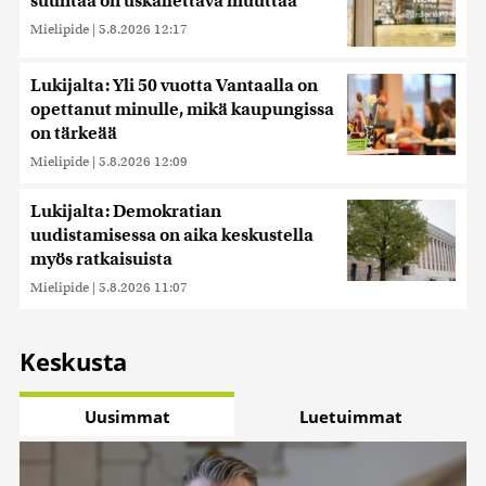
suuntaa on uskallettava muuttaa
Mielipide
|
5.8.2026 12:17
Lukijalta: Yli 50 vuotta Vantaalla on
opettanut minulle, mikä kaupungissa
on tärkeää
Mielipide
|
5.8.2026 12:09
Lukijalta: Demokratian
uudistamisessa on aika keskustella
myös ratkaisuista
Mielipide
|
5.8.2026 11:07
Keskusta
Uusimmat
Luetuimmat