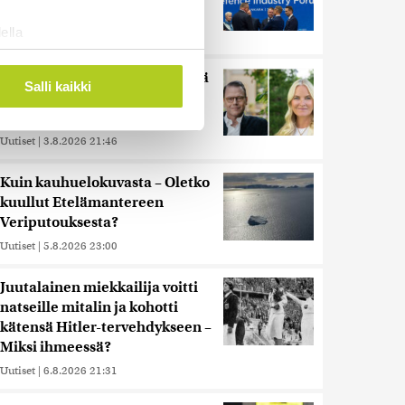
Venäjän suorituskyvystä
ella
Uutiset
|
5.8.2026 22:15
ostaminen)
Miksi Ruotsin Daniel on pelkkä
ossa
. Voit muuttaa
Salli kaikki
prinssi, mutta Norjan Mette-
Marit on kruununprinsessa?
Uutiset
|
3.8.2026 21:46
 ominaisuuksien tukemiseen
tiikka-alan
Kuin kauhuelokuvasta – Oletko
ietoja muihin tietoihin, joita
kuullut Etelämantereen
 myös siirtää ulkomaille.
Veriputouksesta?
Uutiset
|
5.8.2026 23:00
Juutalainen miekkailija voitti
natseille mitalin ja kohotti
kätensä Hitler-tervehdykseen –
Miksi ihmeessä?
Uutiset
|
6.8.2026 21:31