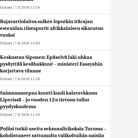
Uutiset
|
7.8.2026 12:16
Rajavartiolaitos sulkee loputkin itärajan
esteaidan riistaportit afrikkalaisen sikaruton
vuoksi
Uutiset
|
7.8.2026 12:03
Keskustan Siponen: Epäselvä laki uhkaa
pysäyttää kesähakkuut – ministeri Essayahin
korjattava tilanne
Uutiset
|
7.8.2026 11:59
Saimaannorpan kuutti kuoli kalaverkkoon
Liperissä – jo vuoden 12:s tietoon tullut
pyydyskuolema
Uutiset
|
7.8.2026 11:19
Poliisi tutkii useita seksuaalirikoksia Turussa –
kohdistuneet sattumalta valikoituihin naisiin