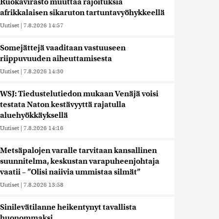
Ruokavirasto muuttaa rajoituksia
afrikkalaisen sikaruton tartuntavyöhykkeellä
Uutiset
|
7.8.2026 14:57
Somejättejä vaaditaan vastuuseen
riippuvuuden aiheuttamisesta
Uutiset
|
7.8.2026 14:30
WSJ: Tiedustelutiedon mukaan Venäjä voisi
testata Naton kestävyyttä rajatulla
aluehyökkäyksellä
Uutiset
|
7.8.2026 14:16
Metsäpalojen varalle tarvitaan kansallinen
suunnitelma, keskustan varapuheenjohtaja
vaatii – ”Olisi naiivia ummistaa silmät”
Uutiset
|
7.8.2026 13:58
Sinilevätilanne heikentynyt tavallista
huonommaksi