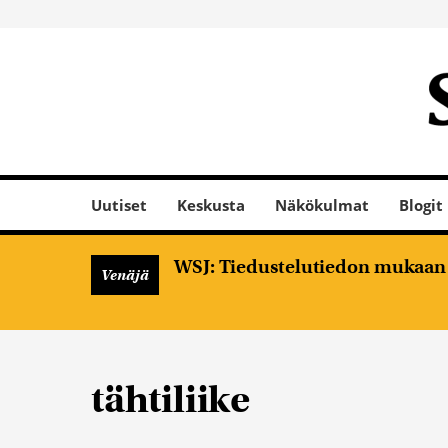
Uutiset
Keskusta
Näkökulmat
Blogit
WSJ: Tiedustelutiedon mukaan V
Venäjä
tähtiliike