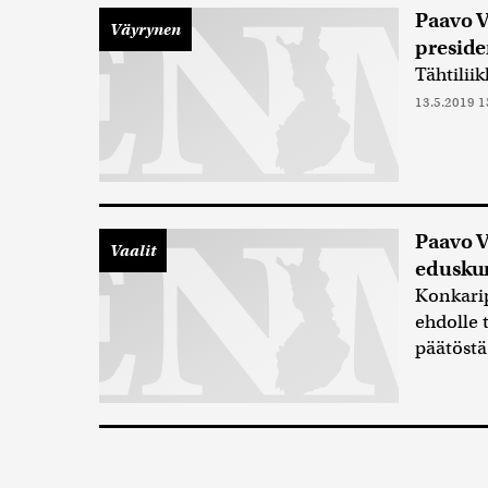
Paavo V
Väyrynen
preside
Tähtilii
13.5.2019 1
Paavo V
Vaalit
edusku
Konkarip
ehdolle 
päätöstä