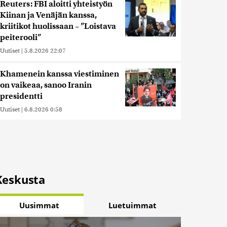
Reuters: FBI aloitti yhteistyön
Kiinan ja Venäjän kanssa,
kriitikot huolissaan – ”Loistava
peiterooli”
Uutiset
|
5.8.2026 22:07
Khamenein kanssa viestiminen
on vaikeaa, sanoo Iranin
presidentti
Uutiset
|
6.8.2026 0:58
Keskusta
Uusimmat
Luetuimmat