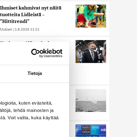
Ihmiset kahmivat nyt näitä
tuotteita Lidleistä –
”Hittitrendi”
Uutiset
|
5.8.2026 21:21
Keskustan Siika-aho kertoo,
mikä hänestä on Ylen gallupin
todellinen uutinen –
”Kokoomus maksaa siitä
hintaa”
Tietoja
Uutiset
|
6.8.2026 11:56
Harva tajusi Hitlerin
olympialaisissa, mitä pinnan
ogioita, kuten evästeitä,
alla kyti
ältöjä, tehdä mainosten ja
Uutiset
|
5.8.2026 21:41
ä. Voit valita, kuka käyttää
Murska-arvio: Nato on
vuosikymmenen jäljessä