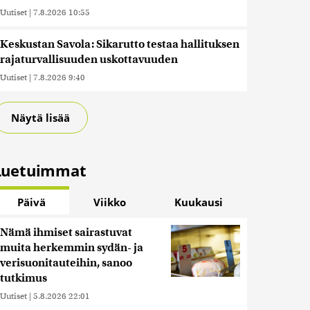
Uutiset
|
7.8.2026 10:55
Keskustan Savola: Sikarutto testaa hallituksen
rajaturvallisuuden uskottavuuden
Uutiset
|
7.8.2026 9:40
Näytä lisää
Luetuimmat
Päivä
Viikko
Kuukausi
Nämä ihmiset sairastuvat
muita herkemmin sydän- ja
verisuonitauteihin, sanoo
tutkimus
Uutiset
|
5.8.2026 22:01