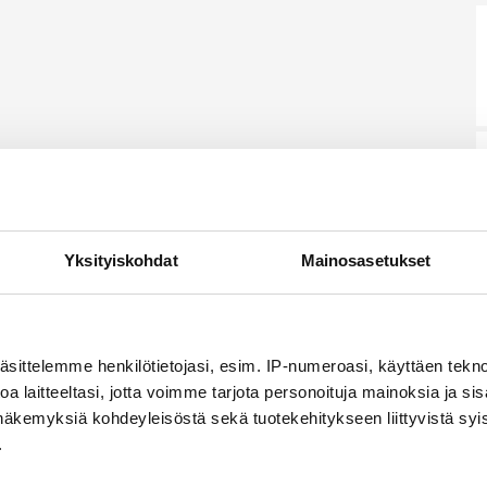
Yksityiskohdat
Mainosasetukset
äsittelemme henkilötietojasi, esim. IP-numeroasi, käyttäen teknol
a laitteeltasi, jotta voimme tarjota personoituja mainoksia ja sis
näkemyksiä kohdeyleisöstä sekä tuotekehitykseen liittyvistä syist
.