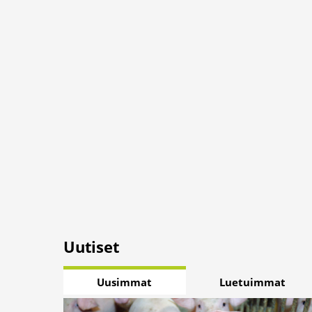
Uutiset
Uusimmat
Luetuimmat