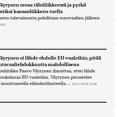
äyrynen eroaa tähtiliikkeestä ja pyrkii
ntiksi kansanliikkeen tuella
kkeen tulevaisuutta pohditaan eurovaalien jälkeen
5:05
äyrynen ei lähde ehdolle EU-vaaleihin, pitää
ntavaaliehdokkuutta mahdollisena
oliitikko Paavo Väyrynen ilmoittaa, ettei lähde
toukokuun EU-vaaleihin. Väyrynen perustelee
 muuttuneella elämäntilanteella....
16.11.2018 14:49