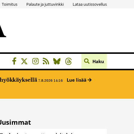
Toimitus
Palaute ja juttuvinkki
Lataa uutissovellus
Haku
ehyökkäyksellä
Lue lisää
7.8.2026 14:16
Uusimmat