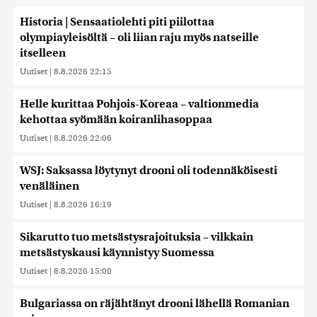
Historia | Sensaatiolehti piti piilottaa
olympiayleisöltä – oli liian raju myös natseille
itselleen
Uutiset
|
8.8.2026 22:15
Helle kurittaa Pohjois-Koreaa – valtionmedia
kehottaa syömään koiranlihasoppaa
Uutiset
|
8.8.2026 22:06
WSJ: Saksassa löytynyt drooni oli todennäköisesti
venäläinen
Uutiset
|
8.8.2026 16:19
Sikarutto tuo metsästysrajoituksia – vilkkain
metsästyskausi käynnistyy Suomessa
Uutiset
|
8.8.2026 15:00
Bulgariassa on räjähtänyt drooni lähellä Romanian