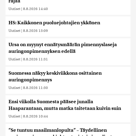
rajaa
Uutiset
|
8.8.2026 14:40
HS: Kaikkonen puoluejohtajien ykkönen
Uutiset
|
8.8.2026 13:09
Ursa on myynyt ennätysmäärän pimennyslaseja
auringonpimennyksen edellä
Uutiset
|
8.8.2026 11:31
Suomessa näkyy keskiviikkona osittainen
auringonpimennys
Uutiset
|
8.8.2026 11:30
Ensi viikolla Suomesta pääsee junalla
Haaparantaan, mutta matka taitetaan kuivin suin
Uutiset
|
8.8.2026 10:44
”Se tuntuu maailmanlopulta” – Täydellinen