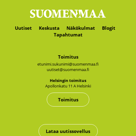
Uutiset
Keskusta
Näkökulmat
Blogit
Tapahtumat
Toimitus
etunimi.sukunimi@suomenmaa.fi
uutiset@suomenmaa.fi
Hel­sin­gin toi­mi­tus
Apol­lon­ka­tu 11 A Hel­sin­ki
Toimitus
Lataa uutissovellus