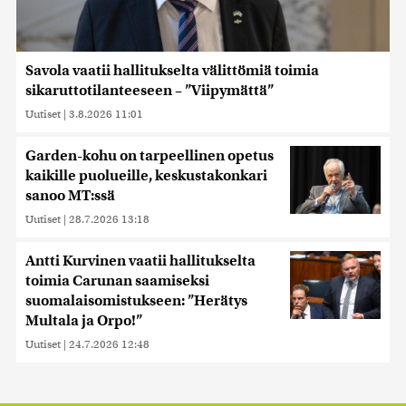
Savola vaatii hallitukselta välittömiä toimia
sikaruttotilanteeseen – ”Viipymättä”
Uutiset
|
3.8.2026 11:01
Garden-kohu on tarpeellinen opetus
kaikille puolueille, keskustakonkari
sanoo MT:ssä
Uutiset
|
28.7.2026 13:18
Antti Kurvinen vaatii hallitukselta
toimia Carunan saamiseksi
suomalaisomistukseen: ”Herätys
Multala ja Orpo!”
Uutiset
|
24.7.2026 12:48