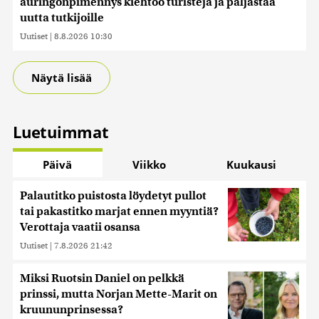
auringonpimennys kiehtoo turisteja ja paljastaa
uutta tutkijoille
Uutiset
|
8.8.2026 10:30
Näytä lisää
Luetuimmat
Päivä
Viikko
Kuukausi
Palautitko puistosta löydetyt pullot
tai pakastitko marjat ennen myyntiä?
Verottaja vaatii osansa
Uutiset
|
7.8.2026 21:42
Miksi Ruotsin Daniel on pelkkä
prinssi, mutta Norjan Mette-Marit on
kruununprinsessa?