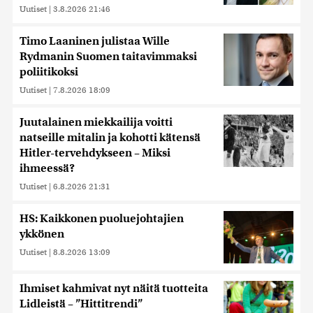
Uutiset
|
3.8.2026 21:46
Timo Laaninen julistaa Wille
Rydmanin Suomen taitavimmaksi
poliitikoksi
Uutiset
|
7.8.2026 18:09
Juutalainen miekkailija voitti
natseille mitalin ja kohotti kätensä
Hitler-tervehdykseen – Miksi
ihmeessä?
Uutiset
|
6.8.2026 21:31
HS: Kaikkonen puoluejohtajien
ykkönen
Uutiset
|
8.8.2026 13:09
Ihmiset kahmivat nyt näitä tuotteita
Lidleistä – ”Hittitrendi”