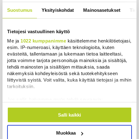
uutinen – ”Kokoomus maksaa siitä
hintaa”
Suostumus
Yksityiskohdat
Mainosasetukset
Tiet
Uutiset
|
6.8.2026 11:56
Tietojesi vastuullinen käyttö
Me ja
1022 kumppanimme
käsittelemme henkilötietojasi,
esim. IP-numeroasi, käyttäen teknologioita, kuten
Uutiset
evästeitä, tallentamaan ja lukemaan tietoa laitteeltasi,
jotta voimme tarjota personoituja mainoksia ja sisältöjä,
tehdä mainosten ja sisältöjen mittauksia, saada
Uusimmat
Luetuimmat
näkemyksiä kohdeyleisöstä sekä tuotekehitykseen
liittyvistä syistä. Voit valita, kuka käyttää tietojasi ja mihin
tarkoituksiin.
Jos sallit, haluamme myös tehdä seuraavia:
Kerätä tietoja maantieteellisestä sijainnistasi,
mahdollisesti muutaman metrin tarkkuudella
Salli kaikki
Tunnistaa laitteesi skannaamalla sen
ominaispiirteitä aktiivisesti (sormenjäljen
Muokkaa
muodostaminen)