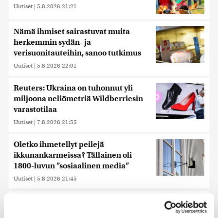
Uutiset
|
5.8.2026 21:21
Nämä ihmiset sairastuvat muita
herkemmin sydän- ja
verisuonitauteihin, sanoo tutkimus
Uutiset
|
5.8.2026 22:01
Reuters: Ukraina on tuhonnut yli
miljoona neliömetriä Wildberriesin
varastotilaa
Uutiset
|
7.8.2026 21:55
Oletko ihmetellyt peilejä
ikkunankarmeissa? Tällainen oli
1800-luvun ”sosiaalinen media”
Uutiset
|
5.8.2026 21:45
Keskustan Siika-aho kertoo, mikä
hänestä on Ylen gallupin todellinen