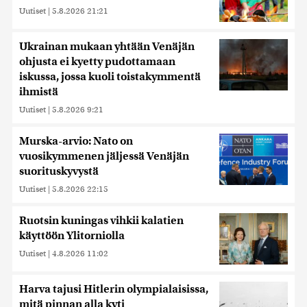
Uutiset
|
5.8.2026 21:21
Ukrainan mukaan yhtään Venäjän
ohjusta ei kyetty pudottamaan
iskussa, jossa kuoli toistakymmentä
ihmistä
Uutiset
|
5.8.2026 9:21
Murska-arvio: Nato on
vuosikymmenen jäljessä Venäjän
suorituskyvystä
Uutiset
|
5.8.2026 22:15
Ruotsin kuningas vihkii kalatien
käyttöön Ylitorniolla
Uutiset
|
4.8.2026 11:02
Harva tajusi Hitlerin olympialaisissa,
mitä pinnan alla kyti