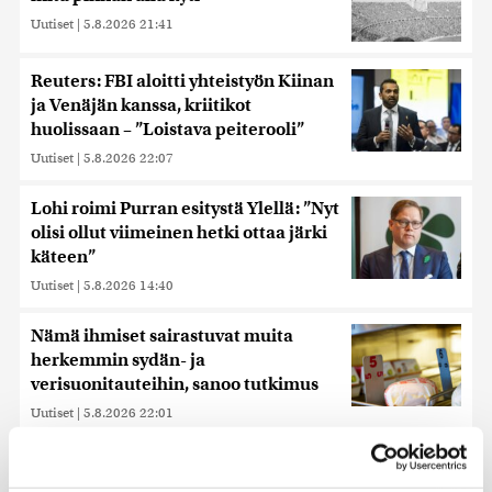
Uutiset
|
5.8.2026 21:41
Reuters: FBI aloitti yhteistyön Kiinan
ja Venäjän kanssa, kriitikot
huolissaan – ”Loistava peiterooli”
Uutiset
|
5.8.2026 22:07
Lohi roimi Purran esitystä Ylellä: ”Nyt
olisi ollut viimeinen hetki ottaa järki
käteen”
Uutiset
|
5.8.2026 14:40
Nämä ihmiset sairastuvat muita
herkemmin sydän- ja
verisuonitauteihin, sanoo tutkimus
Uutiset
|
5.8.2026 22:01
Hammashoidon Kela-korvaukset
valuivat hyvätuloisille – Kemppi: