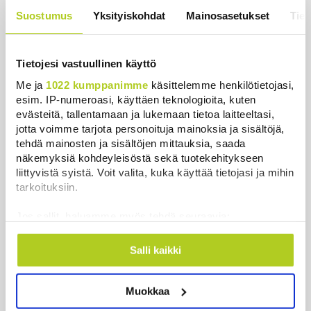
Kansaa johdettiin harhaan
Suostumus
Yksityiskohdat
Mainosasetukset
Tiet
Uutiset
|
4.8.2026 14:39
Tietojesi vastuullinen käyttö
Me ja
1022 kumppanimme
käsittelemme henkilötietojasi,
esim. IP-numeroasi, käyttäen teknologioita, kuten
Uutiset
evästeitä, tallentamaan ja lukemaan tietoa laitteeltasi,
jotta voimme tarjota personoituja mainoksia ja sisältöjä,
tehdä mainosten ja sisältöjen mittauksia, saada
Uusimmat
Luetuimmat
näkemyksiä kohdeyleisöstä sekä tuotekehitykseen
liittyvistä syistä. Voit valita, kuka käyttää tietojasi ja mihin
tarkoituksiin.
Jos sallit, haluamme myös tehdä seuraavia:
Kerätä tietoja maantieteellisestä sijainnistasi,
mahdollisesti muutaman metrin tarkkuudella
Salli kaikki
Tunnistaa laitteesi skannaamalla sen
ominaispiirteitä aktiivisesti (sormenjäljen
Muokkaa
muodostaminen)
Lue lisää siitä, miten henkilötietojasi käsitellään ja miten