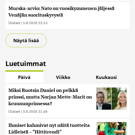
Murska-arvio: Nato on vuosikymmenen jäljessä
Venäjän suorituskyvystä
Uutiset
|
5.8.2026 22:15
Näytä lisää
Luetuimmat
Päivä
Viikko
Kuukausi
Miksi Ruotsin Daniel on pelkkä
prinssi, mutta Norjan Mette-Marit on
kruununprinsessa?
Uutiset
|
3.8.2026 21:46
Ihmiset kahmivat nyt näitä tuotteita
Lidleistä – ”Hittitrendi”