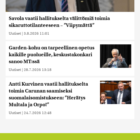
Savola vaatii hallitukselta välittömiä toimia
sikaruttotilanteeseen – ”Viipymättä”
Uutiset
|
3.8.2026 11:01
Garden-kohu on tarpeellinen opetus
kaikille puolueille, keskustakonkari
sanoo MT:ssä
Uutiset
|
28.7.2026 13:18
Antti Kurvinen vaatii hallitukselta
toimia Carunan saamiseksi
suomalaisomistukseen: ”Herätys
Multala ja Orpo!”
Uutiset
|
24.7.2026 12:48