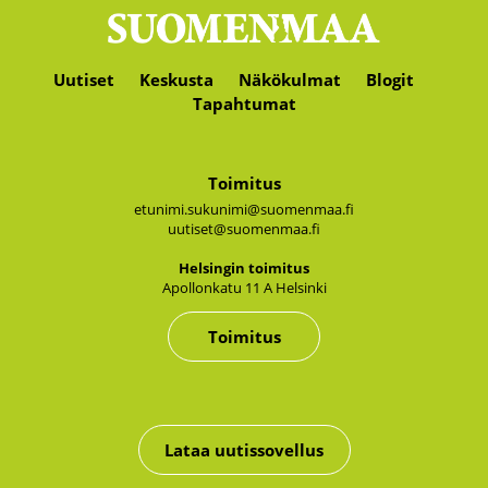
Uutiset
Keskusta
Näkökulmat
Blogit
Tapahtumat
Toimitus
etunimi.sukunimi@suomenmaa.fi
uutiset@suomenmaa.fi
Hel­sin­gin toi­mi­tus
Apol­lon­ka­tu 11 A Hel­sin­ki
Toimitus
Lataa uutissovellus