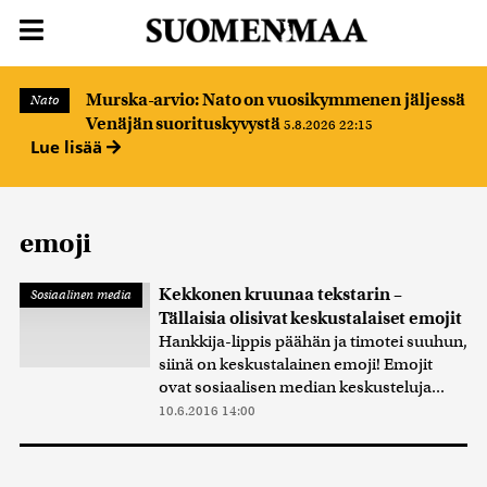
Murska-arvio: Nato on vuosikymmenen jäljessä
Nato
Venäjän suorituskyvystä
5.8.2026 22:15
Lue lisää
emoji
Kekkonen kruunaa tekstarin –
Sosiaalinen media
Tällaisia olisivat keskustalaiset emojit
Hankkija-lippis päähän ja timotei suuhun,
siinä on keskustalainen emoji! Emojit
ovat sosiaalisen median keskusteluja...
10.6.2016 14:00