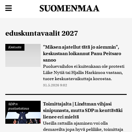
eduskuntavaalit 2027
"Miksen ajatellut tätä jo aiemmin",
Keskusta
keskustaan loikannut Panu Peitsaro
sanoo
Puoluevaihdos ei kuitenkaan ole protesti
Liike Nytiä tai Hjallis Harkimoa vastaan,
tuore keskustavaikuttaja korostaa.
31.5.2026 9:02
Toimittajalta | Lindtman vihjasi
SDP:n
puoluekokous
sinipunasta, mutta SDP:n kenttäväki
lienee eri mieltä
Useilla rattailla ajaminen voi olla
demareilta jopa hyvä peliliike, toimittaja