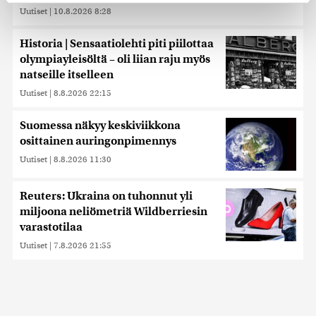
Uutiset
|
10.8.2026 8:28
Käytämme evästeitä tarjoamamme sisällön ja mainosten
räätälöimiseen, sosiaalisen median ominaisuuksien
Historia | Sensaatiolehti piti piilottaa
tukemiseen ja kävijämäärämme analysoimiseen. Lisäksi
olympiayleisöltä – oli liian raju myös
jaamme sosiaalisen median, mainosalan ja analytiikka-
natseille itselleen
alan kumppaneillemme tietoja siitä, miten käytät
Uutiset
|
8.8.2026 22:15
sivustoamme. Kumppanimme voivat yhdistää näitä
tietoja muihin tietoihin, joita olet antanut heille tai joita on
Suomessa näkyy keskiviikkona
kerätty, kun olet käyttänyt heidän palvelujaan. Tietoja
osittainen auringonpimennys
saatetaan myös siirtää ulkomaille.
Uutiset
|
8.8.2026 11:30
Reuters: Ukraina on tuhonnut yli
miljoona neliömetriä Wildberriesin
varastotilaa
Uutiset
|
7.8.2026 21:55