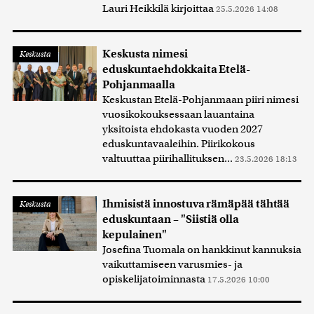
Lauri Heikkilä kirjoittaa
25.5.2026 14:08
Keskusta nimesi
Keskusta
eduskuntaehdokkaita Etelä-
Pohjanmaalla
Keskustan Etelä-Pohjanmaan piiri nimesi
vuosikokouksessaan lauantaina
yksitoista ehdokasta vuoden 2027
eduskuntavaaleihin. Piirikokous
valtuuttaa piirihallituksen...
23.5.2026 18:13
Ihmisistä innostuva rämäpää tähtää
Keskusta
eduskuntaan – "Siistiä olla
kepulainen"
Josefina Tuomala on hankkinut kannuksia
vaikuttamiseen varusmies- ja
opiskelijatoiminnasta
17.5.2026 10:00