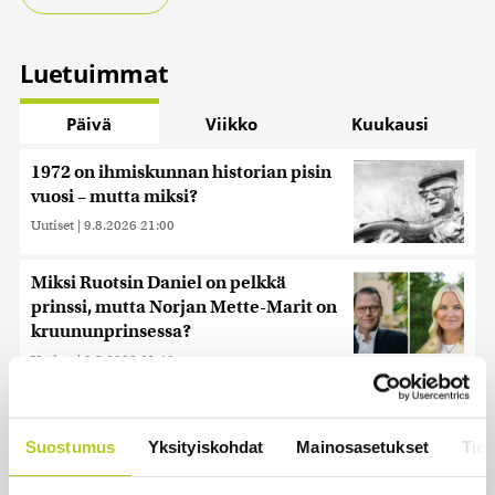
Luetuimmat
Päivä
Viikko
Kuukausi
1972 on ihmiskunnan historian pisin
vuosi – mutta miksi?
Uutiset
|
9.8.2026 21:00
Miksi Ruotsin Daniel on pelkkä
prinssi, mutta Norjan Mette-Marit on
kruununprinsessa?
Uutiset
|
3.8.2026 21:46
HS: Kaikkonen puoluejohtajien
ykkönen
Suostumus
Yksityiskohdat
Mainosasetukset
Tiet
Uutiset
|
8.8.2026 13:09