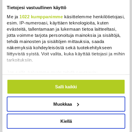
Palautitko puistosta löydetyt pullot
Tietojesi vastuullinen käyttö
tai pakastitko marjat ennen myyntiä?
Me ja
1022 kumppanimme
käsittelemme henkilötietojasi,
Verottaja vaatii osansa
esim. IP-numeroasi, käyttäen teknologioita, kuten
Uutiset
|
7.8.2026 21:42
evästeitä, tallentamaan ja lukemaan tietoa laitteeltasi,
jotta voimme tarjota personoituja mainoksia ja sisältöjä,
Timo Laaninen julistaa Wille
tehdä mainosten ja sisältöjen mittauksia, saada
Rydmanin Suomen taitavimmaksi
näkemyksiä kohdeyleisöstä sekä tuotekehitykseen
liittyvistä syistä. Voit valita, kuka käyttää tietojasi ja mihin
poliitikoksi
tarkoituksiin.
Uutiset
|
7.8.2026 18:09
Jos sallit, haluamme myös tehdä seuraavia:
Helle kurittaa Pohjois-Koreaa –
Kerätä tietoja maantieteellisestä sijainnistasi,
valtionmedia kehottaa syömään
mahdollisesti muutaman metrin tarkkuudella
Salli kaikki
koiranlihasoppaa
Tunnistaa laitteesi skannaamalla sen
Uutiset
|
8.8.2026 22:06
ominaispiirteitä aktiivisesti (sormenjäljen
Muokkaa
muodostaminen)
Uusi junayhteys Oulusta
Lue lisää siitä, miten henkilötietojasi käsitellään ja miten
Haaparantaan saapui ensimmäistä
voit määrittää asetuksesi
tiedot-osiossa
. Voit muuttaa
Kiellä
kertaa Ruotsiin – näin usein vuoroja
suostumustasi tai peruuttaa sen milloin vain
ajetaan
evästeilmoituksessa.