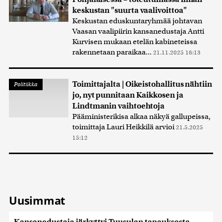
keskustan "suurta vaalivoittoa"
Keskustan eduskuntaryhmää johtavan
Vaasan vaalipiirin kansanedustaja Antti
Kurvisen mukaan etelän kabineteissa
rakennetaan paraikaa...
21.11.2025 16:13
Toimittajalta | Oikeistohallitus nähtiin
Politiikka
jo, nyt punnitaan Kaikkosen ja
Lindtmanin vaihtoehtoja
Pääministerikisa alkaa näkyä gallupeissa,
toimittaja Lauri Heikkilä arvioi
21.5.2025
15:12
Uusimmat