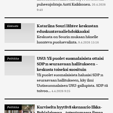
puheenjohtaja Antti Kaikkonen.
20.4.2026
9:43
Katariina Souri lähtee keskustan
Keskusta
eduskuntavaaliehdokkaaksi
Keskusta on Sourin mukaan hänelle
luonteva puoluevalinta.
9.4.2026 15:16
USU: Yli puolet suomalaisista ottaisi
Politiikka
SDP:n seuraavaan hallitukseen –
keskusta toiseksi suosituin
Yli puolet suomalaisista haluaisi SDP:n
seuraavaan hallitukseen, käy ilmi
Uutissuomalaisen USU-gallupista. SDP:tä
toivoo...
4.4.2026 9:25
Kurviselta hyytävä skenaario Ilkka-
Politiikka
Pohjalaisessa – toteutumassa ilman