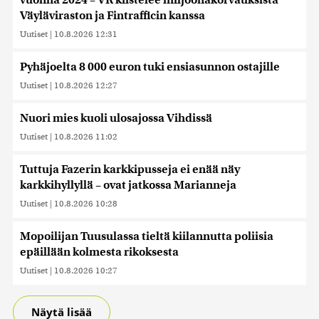
vuonna 2024 – VR kiistelee miljoonakorvauksista
Väyläviraston ja Fintrafficin kanssa
Uutiset
|
10.8.2026 12:31
Pyhäjoelta 8 000 euron tuki ensiasunnon ostajille
Uutiset
|
10.8.2026 12:27
Nuori mies kuoli ulosajossa Vihdissä
Uutiset
|
10.8.2026 11:02
Tuttuja Fazerin karkkipusseja ei enää näy
karkkihyllyllä – ovat jatkossa Marianneja
Uutiset
|
10.8.2026 10:28
Mopoilijan Tuusulassa tieltä kiilannutta poliisia
epäillään kolmesta rikoksesta
Uutiset
|
10.8.2026 10:27
Näytä lisää