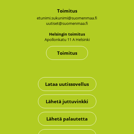
Toimitus
etunimi.sukunimi@suomenmaa.fi
uutiset@suomenmaa.fi
Hel­sin­gin toi­mi­tus
Apol­lon­ka­tu 11 A Hel­sin­ki
Toimitus
Lataa uutissovellus
Lähetä juttuvinkki
Lähetä palautetta