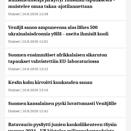
Kansanedustaja järkyttyi Tuusulan tapauksesta –
muistelee omaa takaa-ajotilannettaan
Uutiset
|
10.8.2026 15:28
Venäjä sanoo ampuneensa alas lähes 500
ukrainalaisdroonia yöllä – useita ihmisiä kuoli
Uutiset
|
10.8.2026 15:01
Suomen ensimmäiset afrikkalaisen sikaruton
tapaukset vahvistettiin EU-laboratoriossa
Uutiset
|
10.8.2026 13:52
Kesän kohu kirvoitti kuukauden sanan
Uutiset
|
10.8.2026 13:10
Suomen kansalainen pyrki luvattomasti Venäjälle
Uutiset
|
10.8.2026 12:41
Ratavaurio pysäytti junien kaukoliikenteen täysin