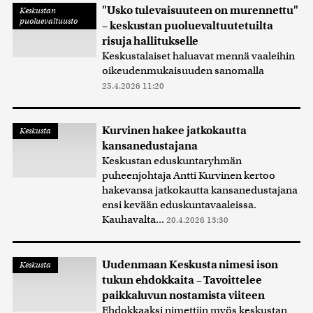
"Usko tulevaisuuteen on murennettu"
Keskustan
puoluevaltuusto
– keskustan puoluevaltuutetuilta
risuja hallitukselle
Keskustalaiset haluavat mennä vaaleihin
oikeudenmukaisuuden sanomalla
25.4.2026 11:20
Kurvinen hakee jatkokautta
Keskusta
kansanedustajana
Keskustan eduskuntaryhmän
puheenjohtaja Antti Kurvinen kertoo
hakevansa jatkokautta kansanedustajana
ensi kevään eduskuntavaaleissa.
Kauhavalta...
20.4.2026 13:30
Uudenmaan Keskusta nimesi ison
Keskusta
tukun ehdokkaita – Tavoittelee
paikkaluvun nostamista viiteen
Ehdokkaaksi nimettiin myös keskustan