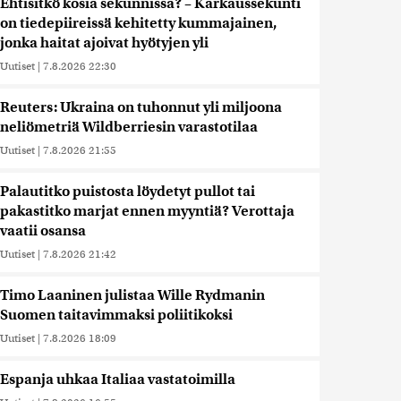
Ehtisitkö kosia sekunnissa? – Karkaussekunti
on tiedepiireissä kehitetty kummajainen,
jonka haitat ajoivat hyötyjen yli
Uutiset
|
7.8.2026 22:30
Reuters: Ukraina on tuhonnut yli miljoona
neliömetriä Wildberriesin varastotilaa
Uutiset
|
7.8.2026 21:55
Palautitko puistosta löydetyt pullot tai
pakastitko marjat ennen myyntiä? Verottaja
vaatii osansa
Uutiset
|
7.8.2026 21:42
Timo Laaninen julistaa Wille Rydmanin
Suomen taitavimmaksi poliitikoksi
Uutiset
|
7.8.2026 18:09
Espanja uhkaa Italiaa vastatoimilla