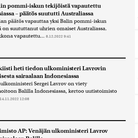
lin pommi-iskun tekijöistä vapautettu
iassa – päätös suututti Australiassa
an päätös vapauttaa yksi Balin pommi-iskun
tä on suututtanut uhrien omaiset Australiassa.
kkona vapautettu...
8.12.2022 9:41
kiisti heti tiedon ulkoministeri Lavrovin
sesta sairaalaan Indonesiassa
ulkoministeri Sergei Lavrov on viety
hoitoon Balilla Indonesiassa, kertoo uutistoimisto
14.11.2022 12:08
imisto AP: Venäjän ulkoministeri Lavrov