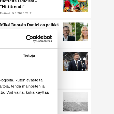
tuotteita Lidleistä –
”Hittitrendi”
Uutiset
|
5.8.2026 21:21
Miksi Ruotsin Daniel on pelkkä
prinssi, mutta Norjan Mette-
Marit on kruununprinsessa?
Uutiset
|
3.8.2026 21:46
Keskustan Siika-aho kertoo,
Tietoja
mikä hänestä on Ylen gallupin
todellinen uutinen –
”Kokoomus maksaa siitä
hintaa”
ogioita, kuten evästeitä,
Uutiset
|
6.8.2026 11:56
ältöjä, tehdä mainosten ja
ä. Voit valita, kuka käyttää
Harva tajusi Hitlerin
olympialaisissa, mitä pinnan
alla kyti
Uutiset
|
5.8.2026 21:41