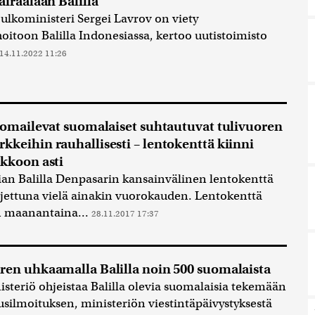
airaalaan Balilla
ulkoministeri Sergei Lavrov on viety
hoitoon Balilla Indonesiassa, kertoo uutistoimisto
14.11.2022 11:26
 lomailevat suomalaiset suhtautuvat tulivuoren
kkeihin rauhallisesti – lentokenttä kiinni
ikkoon asti
an Balilla Denpasarin kansainvälinen lentokenttä
ljettuna vielä ainakin vuorokauden. Lentokenttä
in maanantaina...
28.11.2017 17:37
ren uhkaamalla Balilla noin 500 suomalaista
steriö ohjeistaa Balilla olevia suomalaisia tekemään
silmoituksen, ministeriön viestintäpäivystyksestä