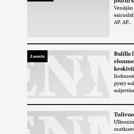
joutui s
Venäjän 
sairaala
AP. AP...
Balilla
Luonto
elonmer
keskivi
Indonesi
pysyy su
suljetti
Tulivuo
Ulkomini
matkustu