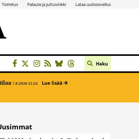
Toimitus
Palaute ja juttuvinkki
Lataa uutissovellus
Haku
tilaa
Lue lisää
7.8.2026 21:55
Uusimmat