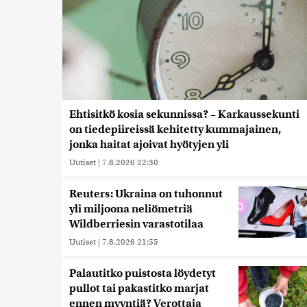
Ehtisitkö kosia sekunnissa? – Karkaussekunti
on tiedepiireissä kehitetty kummajainen,
jonka haitat ajoivat hyötyjen yli
Uutiset
|
7.8.2026 22:30
Reuters: Ukraina on tuhonnut
yli miljoona neliömetriä
Wildberriesin varastotilaa
Uutiset
|
7.8.2026 21:55
Palautitko puistosta löydetyt
pullot tai pakastitko marjat
ennen myyntiä? Verottaja