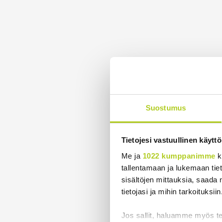
Suostumus
Tietojesi vastuullinen käyttö
Me ja
1022 kumppanimme
k
tallentamaan ja lukemaan tieto
sisältöjen mittauksia, saada 
tietojasi ja mihin tarkoituksiin
Jos sallit, haluamme myös t