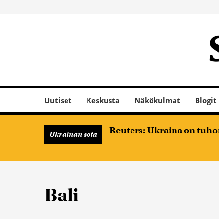
Uutiset
Keskusta
Näkökulmat
Blogit
Reuters: Ukraina on tuhon
Ukrainan sota
Bali