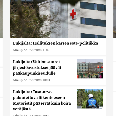
Lukijalta: Hallituksen karsea sote-politiikka
Mielipide
|
7.8.2026 11:43
Lukijalta: Valtion suuret
järjestöavustukset jäävät
pääkaupunkiseudulle
Mielipide
|
7.8.2026 10:01
Lukijalta: Tasa-arvo
palautettava liikenteeseen –
Motoristit pääsevät kuin koira
veräjästä
Mielipide
|
7.8.2026 10:00