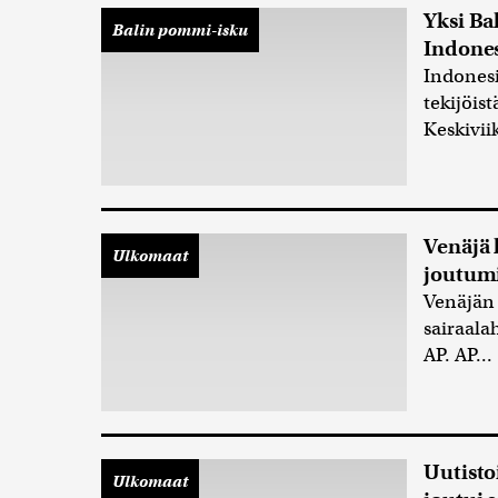
Yksi Ba
Balin pommi-isku
Indones
Indonesi
tekijöis
Keskivii
Venäjä 
Ulkomaat
joutumi
Venäjän 
sairaala
AP. AP...
Uutisto
Ulkomaat