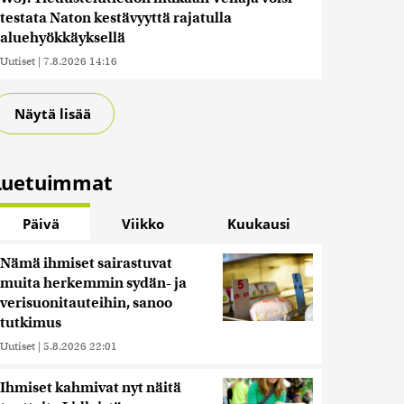
testata Naton kestävyyttä rajatulla
aluehyökkäyksellä
Uutiset
|
7.8.2026 14:16
Näytä lisää
Luetuimmat
Päivä
Viikko
Kuukausi
Nämä ihmiset sairastuvat
muita herkemmin sydän- ja
verisuonitauteihin, sanoo
tutkimus
Uutiset
|
5.8.2026 22:01
Ihmiset kahmivat nyt näitä