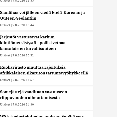
Uutiset
|
7.8.2026 16:55
Sianlihaa voi jälleen viedä Etelä-Koreaan ja
Uuteen-Seelantiin
Uutiset
|
7.8.2026 16:44
Järjestöt vastustavat karhun
kiintiömetsästystä – poliisi vetoaa
kansalaisten turvallisuuteen
Uutiset
|
7.8.2026 15:51
Ruokavirasto muuttaa rajoituksia
afrikkalaisen sikaruton tartuntavyöhykkeellä
Uutiset
|
7.8.2026 14:57
Somejättejä vaaditaan vastuuseen
riippuvuuden aiheuttamisesta
Uutiset
|
7.8.2026 14:30
WSJ: Tiedustelutiedon mukaan Venäjä voisi