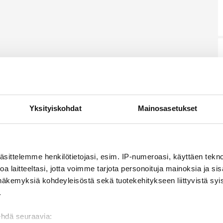
Yksityiskohdat
Mainosasetukset
äsittelemme henkilötietojasi, esim. IP-numeroasi, käyttäen teknol
a laitteeltasi, jotta voimme tarjota personoituja mainoksia ja sis
näkemyksiä kohdeyleisöstä sekä tuotekehitykseen liittyvistä syist
.
ehdä seuraavia: