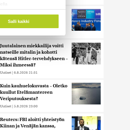
ella
ostaminen)
Murska-arvio: Nato on
vuosikymmenen jäljessä
ossa
. Voit muuttaa
Salli kaikki
Venäjän suorituskyvystä
Uutiset
|
5.8.2026 22:15
 ominaisuuksien tukemiseen
Juutalainen miekkailija voitti
tiikka-alan
natseille mitalin ja kohotti
ietoja muihin tietoihin, joita
kätensä Hitler-tervehdykseen –
 myös siirtää ulkomaille.
Miksi ihmeessä?
Uutiset
|
6.8.2026 21:31
Kuin kauhuelokuvasta – Oletko
kuullut Etelämantereen
Veriputouksesta?
Uutiset
|
5.8.2026 23:00
Reuters: FBI aloitti yhteistyön
Kiinan ja Venäjän kanssa,