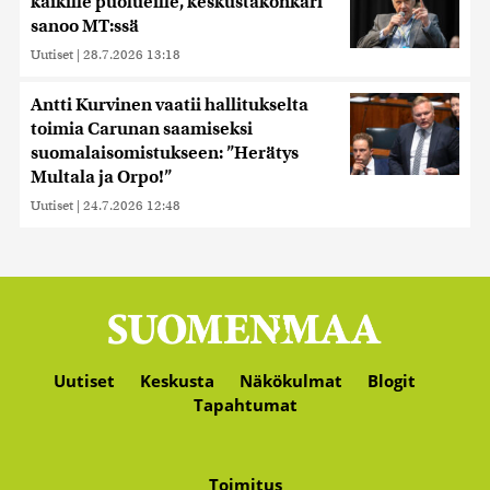
kaikille puolueille, keskustakonkari
sanoo MT:ssä
Uutiset
|
28.7.2026 13:18
Antti Kurvinen vaatii hallitukselta
toimia Carunan saamiseksi
suomalaisomistukseen: ”Herätys
Multala ja Orpo!”
Uutiset
|
24.7.2026 12:48
Uutiset
Keskusta
Näkökulmat
Blogit
Tapahtumat
Toimitus