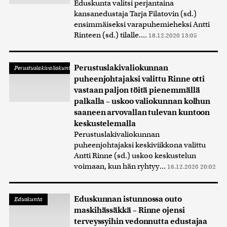
Eduskunta valitsi perjantaina
kansanedustaja Tarja Filatovin (sd.)
ensimmäiseksi varapuhemieheksi Antti
Rinteen (sd.) tilalle....
18.12.2020 13:05
Perustuslakivaliokunnan
Perustuslakivaliokunta
puheenjohtajaksi valittu Rinne otti
vastaan paljon töitä pienemmällä
palkalla – uskoo valiokunnan kolhun
saaneen arvovallan tulevan kuntoon
keskustelemalla
Perustuslakivaliokunnan
puheenjohtajaksi keskiviikkona valittu
Antti Rinne (sd.) uskoo keskustelun
voimaan, kun hän ryhtyy...
16.12.2020 20:02
Eduskunnan istunnossa outo
Eduskunta
maskihässäkkä – Rinne ojensi
terveyssyihin vedonnutta edustajaa