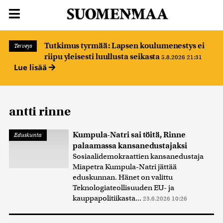
Tutkimus tyrmää: Lapsen koulumenestys ei
Terveys
riipu yleisesti luullusta seikasta
5.8.2026 21:31
Lue lisää
antti rinne
Kumpula-Natri sai töitä, Rinne
Eduskunta
palaamassa kansanedustajaksi
Sosiaalidemokraattien kansanedustaja
Miapetra Kumpula-Natri jättää
eduskunnan. Hänet on valittu
Teknologiateollisuuden EU- ja
kauppapolitiikasta...
23.6.2026 10:26