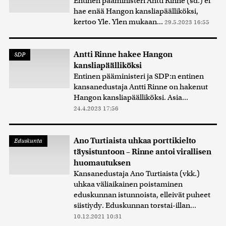
Entinen pääministeri Antti Rinne (sd.) ei
hae enää Hangon kansliapäälliköksi,
kertoo Yle. Ylen mukaan...
29.5.2023 16:55
Antti Rinne hakee Hangon
SDP
kansliapäälliköksi
Entinen pääministeri ja SDP:n entinen
kansanedustaja Antti Rinne on hakenut
Hangon kansliapäälliköksi. Asia...
24.4.2023 17:56
Ano Turtiaista uhkaa porttikielto
Eduskunta
täysistuntoon – Rinne antoi virallisen
huomautuksen
Kansanedustaja Ano Turtiaista (vkk.)
uhkaa väliaikainen poistaminen
eduskunnan istunnoista, elleivät puheet
siistiydy. Eduskunnan torstai-illan...
10.12.2021 10:31