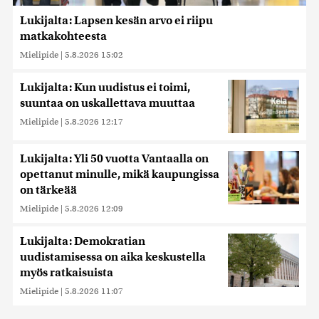
Lukijalta: Lapsen kesän arvo ei riipu
matkakohteesta
Mielipide
|
5.8.2026 15:02
Lukijalta: Kun uudistus ei toimi,
suuntaa on uskallettava muuttaa
Mielipide
|
5.8.2026 12:17
Lukijalta: Yli 50 vuotta Vantaalla on
opettanut minulle, mikä kaupungissa
on tärkeää
Mielipide
|
5.8.2026 12:09
Lukijalta: Demokratian
uudistamisessa on aika keskustella
myös ratkaisuista
Mielipide
|
5.8.2026 11:07