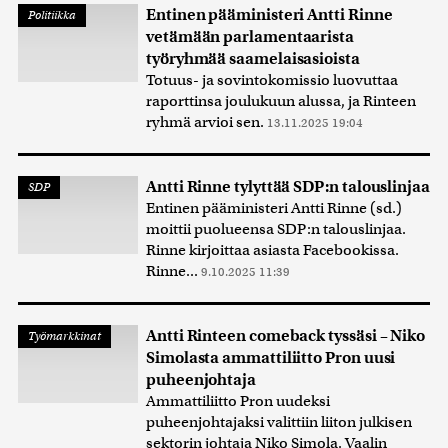
Entinen pääministeri Antti Rinne
Politiikka
vetämään parlamentaarista
työryhmää saamelaisasioista
Totuus- ja sovintokomissio luovuttaa
raporttinsa joulukuun alussa, ja Rinteen
ryhmä arvioi sen.
13.11.2025 19:04
Antti Rinne tylyttää SDP:n talouslinjaa
SDP
Entinen pääministeri Antti Rinne (sd.)
moittii puolueensa SDP:n talouslinjaa.
Rinne kirjoittaa asiasta Facebookissa.
Rinne...
9.10.2025 11:39
Antti Rinteen comeback tyssäsi – Niko
Työmarkkinat
Simolasta ammattiliitto Pron uusi
puheenjohtaja
Ammattiliitto Pron uudeksi
puheenjohtajaksi valittiin liiton julkisen
sektorin johtaja Niko Simola. Vaalin