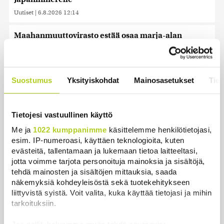
Uutiset
|
6.8.2026 12:14
Maahanmuuttovirasto estää osaa marja-alan
yrityksistä rekrytoimasta kolmansista maista
Uutiset
|
6.8.2026 12:02
Suostumus
Yksityiskohdat
Mainosasetukset
Tiet
Keskustan Siika-aho kertoo, mikä hänestä on Ylen
gallupin todellinen uutinen – ”Kokoomus maksaa
siitä hintaa”
Tietojesi vastuullinen käyttö
Uutiset
|
6.8.2026 11:56
Me ja
1022 kumppanimme
käsittelemme henkilötietojasi,
Viime vuonna kouluista lähtivät puhelimet, nyt
esim. IP-numeroasi, käyttäen teknologioita, kuten
evästeitä, tallentamaan ja lukemaan tietoa laitteeltasi,
lisätään liikkumista
jotta voimme tarjota personoituja mainoksia ja sisältöjä,
Uutiset
|
6.8.2026 11:24
tehdä mainosten ja sisältöjen mittauksia, saada
näkemyksiä kohdeyleisöstä sekä tuotekehitykseen
Trump kiistää Yhdysvalloilla olevan pulaa ohjuksista
liittyvistä syistä. Voit valita, kuka käyttää tietojasi ja mihin
ja ammuksista
tarkoituksiin.
Uutiset
|
6.8.2026 11:17