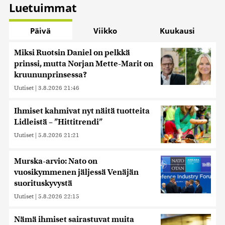
Luetuimmat
Päivä
Viikko
Kuukausi
Miksi Ruotsin Daniel on pelkkä
prinssi, mutta Norjan Mette-Marit on
kruununprinsessa?
Uutiset
|
3.8.2026 21:46
Ihmiset kahmivat nyt näitä tuotteita
Lidleistä – ”Hittitrendi”
Uutiset
|
5.8.2026 21:21
Murska-arvio: Nato on
vuosikymmenen jäljessä Venäjän
suorituskyvystä
Uutiset
|
5.8.2026 22:15
Nämä ihmiset sairastuvat muita