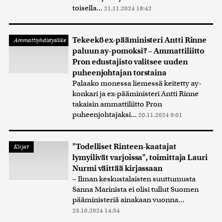
toisella...
21.11.2024 18:42
Tekeekö ex-pääministeri Antti Rinne
Ammattiyhdistysliike
paluun ay-pomoksi? – Ammattiliitto
Pron edustajisto valitsee uuden
puheenjohtajan torstaina
Palaako monessa liemessä keitetty ay-
konkari ja ex-pääministeri Antti Rinne
takaisin ammattiliitto Pron
puheenjohtajaksi...
20.11.2024 9:01
"Todelliset Rinteen-kaatajat
Kirjat
lymyilivät varjoissa", toimittaja Lauri
Nurmi väittää kirjassaan
– Ilman keskustalaisten suuttumusta
Sanna Marinista ei olisi tullut Suomen
pääministeriä ainakaan vuonna...
23.10.2024 14:34