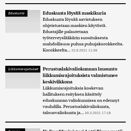
Eduskunta löysää maskikuria
Eduskunta
Eduskunta löysää aavistuksen
ohjeistustaan maskien käytöstä.
Edustajille palautetaan
työterveyslääkärin suosituksesta
mahdollisuus puhua puhujakorokkeelta.
Korokkeelta...
22.6.2021 11:36
Perustuslakivaliokunnan lausunto
Liikkumisrajoitukset
liikkumisrajoituksista valmistunee
keskiviikkona
Liikkumisrajoituksia koskevan
hallituksen esityksen käsittely
eduskunnan valiokunnissa on edennyt
vauhdilla. Perustuslakivaliokunta,
talousvaliokunta ja...
30.3.2021 17:18