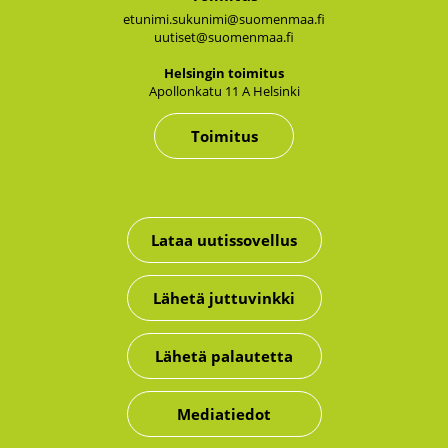
etunimi.sukunimi@suomenmaa.fi
uutiset@suomenmaa.fi
Hel­sin­gin toi­mi­tus
Apol­lon­ka­tu 11 A Hel­sin­ki
Toimitus
Lataa uutissovellus
Lähetä juttuvinkki
Lähetä palautetta
Mediatiedot