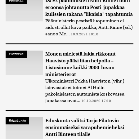
IS: Ex-pääministeri Antti Rinne ruotii
Politiikka
eroonsa johtanutta Posti-jupakkaa –
kulissien takana "likaisia" tapahtumia
Pääministerin pestistä luopuminen ei
aidosti ollut kova paikka, Antti Rinne (sd.)
sanoo Me...
10.3.2021 10:18
Monen mielestä lakia rikkonut
Politiikka
Haavisto pääsi liian helpolla –
Listasimme kaikki 2000-luvun
ministerierot
Ulkoministeri Pekka Haaviston (vihr.)
lainvastaiset toimet Al Holin
pakolaislasten auttamista koskevassa
jupakassa ovat...
19.12.2020 17:10
Eduskunta valitsi Tarja Filatovin
Eduskunta
ensimmäiseksi varapuhemieheksi
Antti Rinteen tilalle