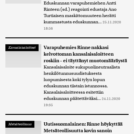
Eduskunnan varapuhemiehen Antti
Rinteen (sd.) reagointi edustaja Ano
Turtiaisen maskittomuuteen herätti
kummastusta eduskunnan...
25.11.2020
18:56
Varapuhemies Rinne nakkasi
Kansalaisaloitteet
kelvottoman kansalaisaloitteen
roskiin – ei täyttänyt muotomääräystä
Kansalaisaloite sukupuolineutraalista
henkilötunnusuudistuksesta
luopumisesta koki tylyn lopun
eduskunnan tiistain istunnossa.
Kansalaisaloitteessa esitettiin
eduskunnan päätettäväksi...
24.11.2020
19:35
Uutissuomalainen: Rinne höykyttää
Metsäteollisuus
Metsäteollisuutta kovin sanoin