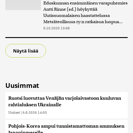
Eduskunnan ensimmäinen varapuhemies
Antti Rinne (sd.) höykyttää
Uutissuomalaisen haastattelussa
Metsäteollisuus ry:n ratkaisua luopua...
9.10.2020 13:08
Näytä lisää
Uusimmat
Ruotsi luovuttaa Venäjän varjolaivastoon kuuluvan
rahtialuksen Ukrainalle
Uutiset
|
6.8.2026 14:03
Pohjois-Korea ampui tunnistamattoman ammuksen
Japaninmerelle