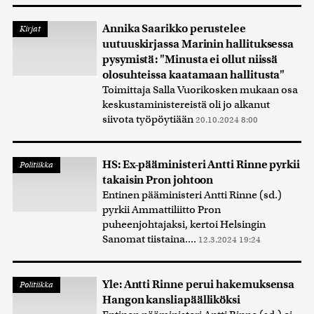
Annika Saarikko perustelee
Kirjat
uutuuskirjassa Marinin hallituksessa
pysymistä: "Minusta ei ollut niissä
olosuhteissa kaatamaan hallitusta"
Toimittaja Salla Vuorikosken mukaan osa
keskustaministereistä oli jo alkanut
siivota työpöytiään
20.10.2024 8:00
HS: Ex-pääministeri Antti Rinne pyrkii
Politiikka
takaisin Pron johtoon
Entinen pääministeri Antti Rinne (sd.)
pyrkii Ammattiliitto Pron
puheenjohtajaksi, kertoi Helsingin
Sanomat tiistaina....
12.3.2024 19:24
Yle: Antti Rinne perui hakemuksensa
Politiikka
Hangon kansliapäälliköksi