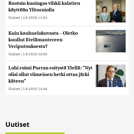
Ruotsin kuningas vihkii kalatien
käyttöön Ylitorniolla
Uutiset
|
4.8.2026 11:02
Kuin kauhuelokuvasta – Oletko
kuullut Etelämantereen
Veriputouksesta?
Uutiset
|
5.8.2026 23:00
Lohi roimi Purran esitystä Ylellä: ”Nyt
olisi ollut viimeinen hetki ottaa järki
käteen”
Uutiset
|
5.8.2026 14:40
Uutiset