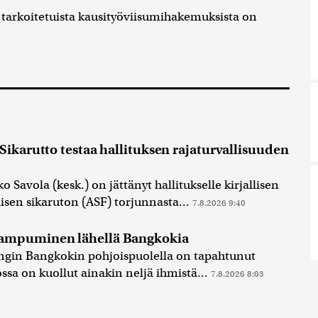
rkoitetuista kausityöviisumihakemuksista on
Sikarutto testaa hallituksen rajaturvallisuuden
Savola (kesk.) on jättänyt hallitukselle kirjallisen
isen sikaruton (ASF) torjunnasta...
7.8.2026 9:40
ampuminen lähellä Bangkokia
gin Bangkokin pohjoispuolella on tapahtunut
a on kuollut ainakin neljä ihmistä...
7.8.2026 8:03