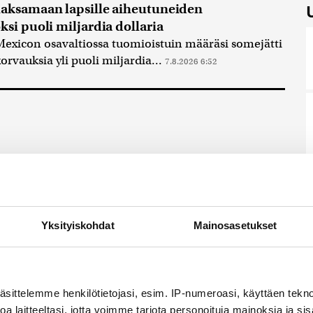
aksamaan lapsille aiheutuneiden
si puoli miljardia dollaria
exicon osavaltiossa tuomioistuin määräsi somejätti
vauksia yli puoli miljardia...
7.8.2026 6:52
Yksityiskohdat
Mainosasetukset
nnostavimmista sisällöistä
aketti sähköpostiisi?
äsittelemme henkilötietojasi, esim. IP-numeroasi, käyttäen teknol
n ilmainen uutiskirje.
a laitteeltasi, jotta voimme tarjota personoituja mainoksia ja sis