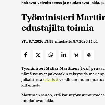
hoitavat velvoitteensa ja noudattavat lakia.
(Ku
Työministeri Martti
edustajilta toimia
STT
8.7.2026 13:59
, muokattu
8.7.2026 14:04
Työministeri
Matias Marttinen
(kok.) penää m
nämä voisivat jatkossakin rekrytoida marjanpo
julkaistussa
tekstissä
vaaditaan muun muassa ty
kitkemistä.
Marttinen sanoo, että kausityöviisumit voidaa
noudattavat lakia.