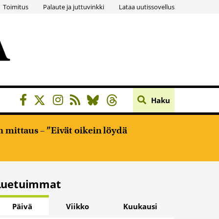
Toimitus
Palaute ja juttuvinkki
Lataa uutissovellus
Haku
 mittaus – ”Eivät oikein löydä
Luetuimmat
Päivä
Viikko
Kuukausi