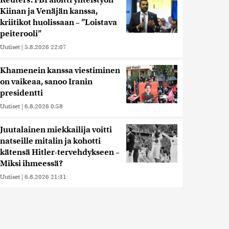
Reuters: FBI aloitti yhteistyön
Kiinan ja Venäjän kanssa,
kriitikot huolissaan – ”Loistava
peiterooli”
Uutiset
|
5.8.2026 22:07
Khamenein kanssa viestiminen
on vaikeaa, sanoo Iranin
presidentti
Uutiset
|
6.8.2026 0:58
Juutalainen miekkailija voitti
natseille mitalin ja kohotti
kätensä Hitler-tervehdykseen –
Miksi ihmeessä?
Uutiset
|
6.8.2026 21:31