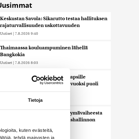
Uusimmat
Keskustan Savola: Sikarutto testaa hallituksen
rajaturvallisuuden uskottavuuden
Uutiset
|
7.8.2026 9:40
Thaimaassa kouluampuminen lähellä
Bangkokia
Uutiset
|
7.8.2026 8:03
Meta määrättiin maksamaan lapsille
aiheutuneiden somehaittojen vuoksi puoli
miljardia dollaria
Uutiset
|
7.8.2026 6:52
Tietoja
Venezuelassa neuvottelut siirtymävaiheesta
alkoivat opposition ja väliaikaishallinnon
välillä
ogioita, kuten evästeitä,
Uutiset
|
7.8.2026 6:12
ältöjä, tehdä mainosten ja