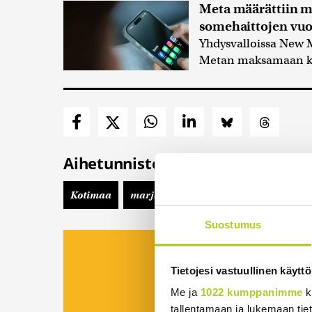
Meta määrättiin m
somehaittojen vuok
Yhdysvalloissa New M
Metan maksamaan kor
Aihetunnisteet
Kotimaa
marjanpoimijat
Politiikka
Suostumus
Viidesti viikossa kii
koostettu uutisp
Tietojesi vastuullinen käyttö
Me ja
1022 kumppanimme
k
Tilaa Suomenmaa
tallentamaan ja lukemaan tieto