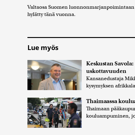
Valtaosa Suomen luonnonmarjanpoimintaan ta
hylätty tänä vuonna.
Lue myös
Keskustan Savola: 
uskottavuuden
Kansanedustaja Mikko 
kysymyksen afrikkala
Thaimaassa koulu
Thaimaan pääkaupun
kouluampuminen, joss