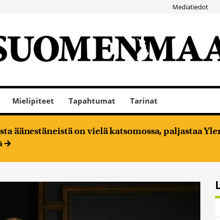
Mediatiedot
Mielipiteet
Tapahtumat
Tarinat
ta äänestäneistä on vielä katsomossa, paljastaa Ylen
ää