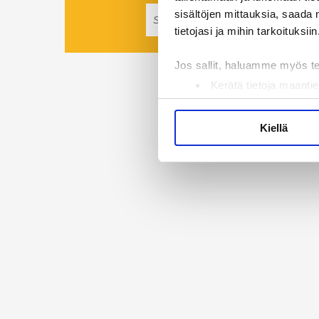
sisältöjen mittauksia, saada 
tietojasi ja mihin tarkoituksiin
Jos sallit, haluamme myös t
Kerätä tietoja maantie
Tunnistaa laitteesi s
Lue lisää siitä, miten henkilö
Kiellä
suostumustasi tai peruuttaa 
Käytämme evästeitä tarjoama
ja kävijämäärämme analysoim
kumppaneillemme tietoja siitä
olet antanut heille tai joita 