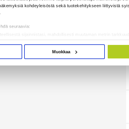
näkemyksiä kohdeyleisöstä sekä tuotekehitykseen liittyvistä syist
.
ehdä seuraavia:
teellisestä sijainnistasi, mahdollisesti muutaman metrin tarkkuud
kannaamalla sen ominaispiirteitä aktiivisesti (sormenjäljen muod
tietojasi käsitellään ja miten voit määrittää asetuksesi
tiedot-osi
Muokkaa
sen milloin vain evästeilmoituksessa.
mme sisällön ja mainosten räätälöimiseen, sosiaalisen median
iseen. Lisäksi jaamme sosiaalisen median, mainosalan ja analy
, miten käytät sivustoamme. Kumppanimme voivat yhdistää näitä t
on kerätty, kun olet käyttänyt heidän palvelujaan. Tietoja saatetaan