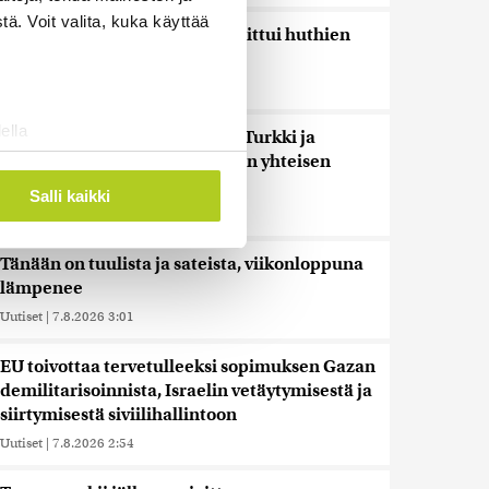
ä. Voit valita, kuka käyttää
Toistakymmentä siviiliä haavoittui huthien
iskussa Saudi-Arabiaan
Uutiset
|
7.8.2026 5:48
ella
Uutistoimistot: Saudi-Arabia, Turkki ja
ostaminen)
Pakistan allekirjoittavat tänään yhteisen
puolustussopimuksen
ossa
. Voit muuttaa
Salli kaikki
Uutiset
|
7.8.2026 3:18
Tänään on tuulista ja sateista, viikonloppuna
 ominaisuuksien tukemiseen
lämpenee
tiikka-alan
Uutiset
|
7.8.2026 3:01
ietoja muihin tietoihin, joita
 myös siirtää ulkomaille.
EU toivottaa tervetulleeksi sopimuksen Gazan
demilitarisoinnista, Israelin vetäytymisestä ja
siirtymisestä siviilihallintoon
Uutiset
|
7.8.2026 2:54