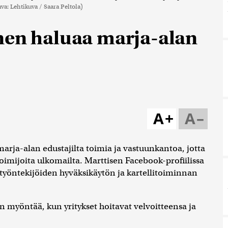
va: Lehtikuva / Saara Peltola)
nen haluaa marja-alan
A+
A–
arja-alan edustajilta toimia ja vastuunkantoa, jotta
imijoita ulkomailta. Marttisen Facebook-profiilissa
öntekijöiden hyväksikäytön ja kartellitoiminnan
n myöntää, kun yritykset hoitavat velvoitteensa ja