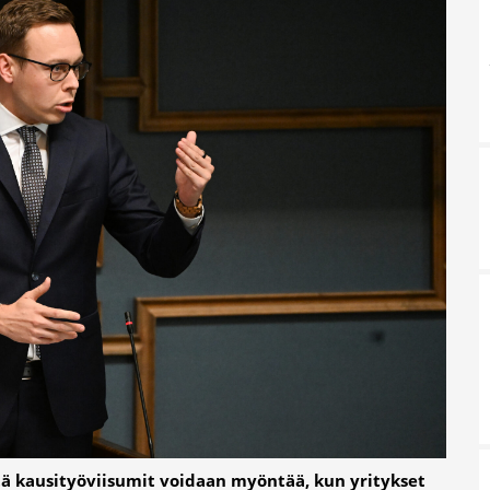
ttä kausityöviisumit voidaan myöntää, kun yritykset