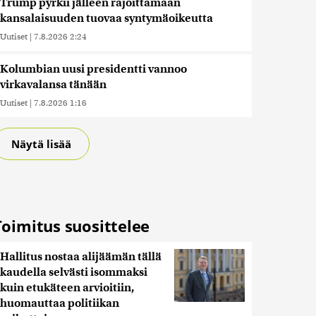
Trump pyrkii jälleen rajoittamaan
kansalaisuuden tuovaa syntymäoikeutta
Uutiset
|
7.8.2026 2:24
Kolumbian uusi presidentti vannoo
virkavalansa tänään
Uutiset
|
7.8.2026 1:16
Näytä lisää
Toimitus suosittelee
Hallitus nostaa alijäämän tällä
kaudella selvästi isommaksi
kuin etukäteen arvioitiin,
huomauttaa politiikan