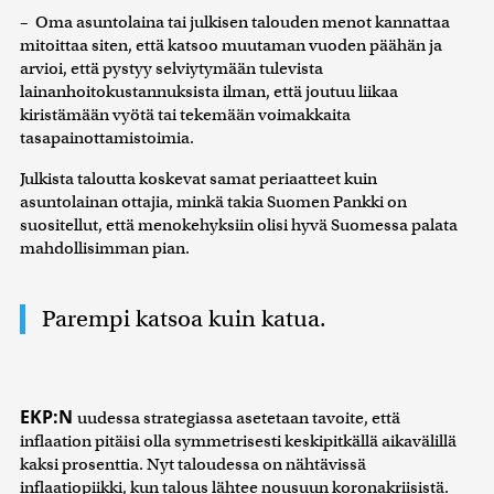
– Oma asuntolaina tai julkisen talouden menot kannattaa
mitoittaa siten, että katsoo muutaman vuoden päähän ja
arvioi, että pystyy selviytymään tulevista
lainanhoitokustannuksista ilman, että joutuu liikaa
kiristämään vyötä tai tekemään voimakkaita
tasapainottamistoimia.
Julkista taloutta koskevat samat periaatteet kuin
asuntolainan ottajia, minkä takia Suomen Pankki on
suositellut, että menokehyksiin olisi hyvä Suomessa palata
mahdollisimman pian.
Parempi katsoa kuin katua.
EKP:N
uudessa strategiassa asetetaan tavoite, että
inflaation pitäisi olla symmetrisesti keskipitkällä aikavälillä
kaksi prosenttia. Nyt taloudessa on nähtävissä
inflaatiopiikki, kun talous lähtee nousuun koronakriisistä.