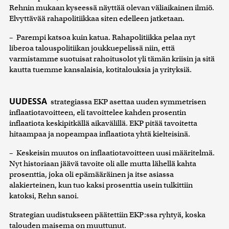
Rehnin mukaan kyseessä näyttää olevan väliaikainen ilmiö.
Elvyttävää rahapolitiikkaa siten edelleen jatketaan.
– Parempi katsoa kuin katua. Rahapolitiikka pelaa nyt
liberoa talouspolitiikan joukkuepelissä niin, että
varmistamme suotuisat rahoitusolot yli tämän kriisin ja sitä
kautta tuemme kansalaisia, kotitalouksia ja yrityksiä.
UUDESSA
strategiassa EKP asettaa uuden symmetrisen
inflaatiotavoitteen, eli tavoittelee kahden prosentin
inflaatiota keskipitkällä aikavälillä. EKP pitää tavoitetta
hitaampaa ja nopeampaa inflaatiota yhtä kielteisinä.
– Keskeisin muutos on inflaatiotavoitteen uusi määritelmä.
Nyt historiaan jäävä tavoite oli alle mutta lähellä kahta
prosenttia, joka oli epämääräinen ja itse asiassa
alakierteinen, kun tuo kaksi prosenttia usein tulkittiin
katoksi, Rehn sanoi.
Strategian uudistukseen päätettiin EKP:ssa ryhtyä, koska
talouden maisema on muuttunut.