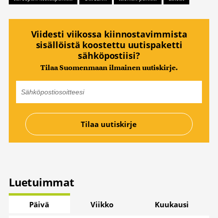
Viidesti viikossa kiinnostavimmista
sisällöistä koostettu uutispaketti
sähköpostiisi?
Tilaa Suomenmaan ilmainen uutiskirje.
Luetuimmat
Päivä
Viikko
Kuukausi