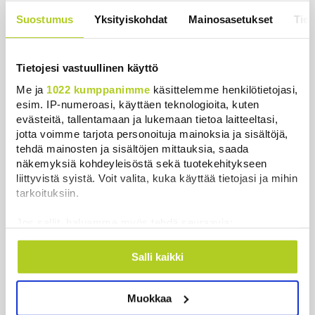
Suostumus
Yksityiskohdat
Mainosasetukset
Tiet
Suomessa näkyy keskiviikkona
osittainen auringonpimennys
Uutiset
|
8.8.2026 11:30
Tietojesi vastuullinen käyttö
Me ja
1022 kumppanimme
käsittelemme henkilötietojasi,
Reuters: Ukraina on tuhonnut yli
esim. IP-numeroasi, käyttäen teknologioita, kuten
miljoona neliömetriä Wildberriesin
evästeitä, tallentamaan ja lukemaan tietoa laitteeltasi,
varastotilaa
jotta voimme tarjota personoituja mainoksia ja sisältöjä,
Uutiset
|
7.8.2026 21:55
tehdä mainosten ja sisältöjen mittauksia, saada
näkemyksiä kohdeyleisöstä sekä tuotekehitykseen
liittyvistä syistä. Voit valita, kuka käyttää tietojasi ja mihin
tarkoituksiin.
Jos sallit, haluamme myös tehdä seuraavia:
Uusimmat
Kerätä tietoja maantieteellisestä sijainnistasi,
mahdollisesti muutaman metrin tarkkuudella
Salli kaikki
Stora Enso aloittaa muutosneuvottelut Uimaharjun
Tunnistaa laitteesi skannaamalla sen
tehtailla – 35 työpaikkaa uhattuna
ominaispiirteitä aktiivisesti (sormenjäljen
Uutiset
|
10.8.2026 16:39
Muokkaa
muodostaminen)