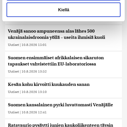
Lue lisää siitä, miten henkilötietojasi käsitellään ja miten
Kansanedustaja järkyttyi Tuusulan tapauksesta –
voit määrittää asetuksesi
tiedot-osiossa
. Voit muuttaa
Kiellä
muistelee omaa takaa-ajotilannettaan
suostumustasi tai peruuttaa sen milloin vain
evästeilmoituksessa.
Uutiset
|
10.8.2026 15:28
Käytämme evästeitä tarjoamamme sisällön ja mainosten
Venäjä sanoo ampuneensa alas lähes 500
räätälöimiseen, sosiaalisen median ominaisuuksien
ukrainalaisdroonia yöllä – useita ihmisiä kuoli
tukemiseen ja kävijämäärämme analysoimiseen. Lisäksi
Uutiset
|
10.8.2026 15:01
jaamme sosiaalisen median, mainosalan ja analytiikka-
alan kumppaneillemme tietoja siitä, miten käytät
Suomen ensimmäiset afrikkalaisen sikaruton
sivustoamme. Kumppanimme voivat yhdistää näitä
tapaukset vahvistettiin EU-laboratoriossa
tietoja muihin tietoihin, joita olet antanut heille tai joita on
Uutiset
|
10.8.2026 13:52
kerätty, kun olet käyttänyt heidän palvelujaan. Tietoja
saatetaan myös siirtää ulkomaille.
Kesän kohu kirvoitti kuukauden sanan
Uutiset
|
10.8.2026 13:10
Suomen kansalainen pyrki luvattomasti Venäjälle
Uutiset
|
10.8.2026 12:41
Ratavaurio pysäytti junien kaukoliikenteen täysin