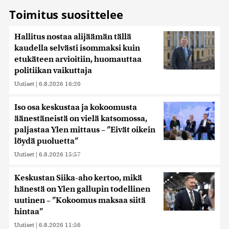
Toimitus suosittelee
Hallitus nostaa alijäämän tällä
kaudella selvästi isommaksi kuin
etukäteen arvioitiin, huomauttaa
politiikan vaikuttaja
Uutiset
|
6.8.2026 16:20
Iso osa keskustaa ja kokoomusta
äänestäneistä on vielä katsomossa,
paljastaa Ylen mittaus – ”Eivät oikein
löydä puoluetta”
Uutiset
|
6.8.2026 15:57
Keskustan Siika-aho kertoo, mikä
hänestä on Ylen gallupin todellinen
uutinen – ”Kokoomus maksaa siitä
hintaa”
Uutiset
|
6.8.2026 11:56