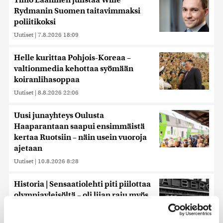
Timo Laaninen julistaa Wille
Rydmanin Suomen taitavimmaksi
poliitikoksi
Uutiset
|
7.8.2026 18:09
Helle kurittaa Pohjois-Koreaa –
valtionmedia kehottaa syömään
koiranlihasoppaa
Uutiset
|
8.8.2026 22:06
Uusi junayhteys Oulusta
Haaparantaan saapui ensimmäistä
kertaa Ruotsiin – näin usein vuoroja
ajetaan
Uutiset
|
10.8.2026 8:28
Historia | Sensaatiolehti piti piilottaa
olympiayleisöltä – oli liian raju myös
natseille itselleen
Uutiset
|
8.8.2026 22:15