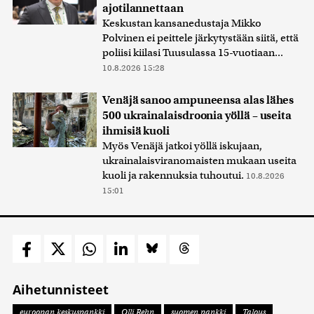
ajotilannettaan
Keskustan kansanedustaja Mikko
Polvinen ei peittele järkytystään siitä, että
poliisi kiilasi Tuusulassa 15-vuotiaan...
10.8.2026 15:28
Venäjä sanoo ampuneensa alas lähes
500 ukrainalaisdroonia yöllä – useita
ihmisiä kuoli
Myös Venäjä jatkoi yöllä iskujaan,
ukrainalaisviranomaisten mukaan useita
kuoli ja rakennuksia tuhoutui.
10.8.2026
15:01
Aihetunnisteet
euroopan keskuspankki
Olli Rehn
suomen pankki
Talous