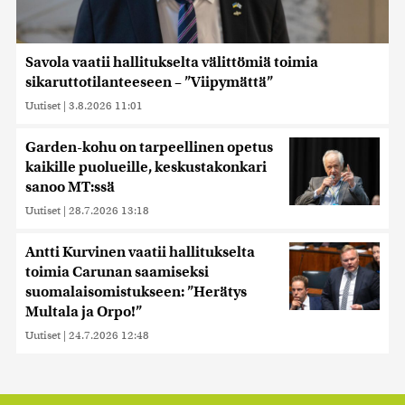
Savola vaatii hallitukselta välittömiä toimia
sikaruttotilanteeseen – ”Viipymättä”
Uutiset
|
3.8.2026 11:01
Garden-kohu on tarpeellinen opetus
kaikille puolueille, keskustakonkari
sanoo MT:ssä
Uutiset
|
28.7.2026 13:18
Antti Kurvinen vaatii hallitukselta
toimia Carunan saamiseksi
suomalaisomistukseen: ”Herätys
Multala ja Orpo!”
Uutiset
|
24.7.2026 12:48