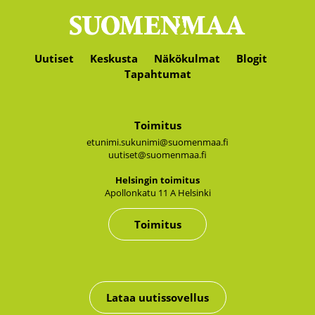
Uutiset
Keskusta
Näkökulmat
Blogit
Tapahtumat
Toimitus
etunimi.sukunimi@suomenmaa.fi
uutiset@suomenmaa.fi
Hel­sin­gin toi­mi­tus
Apol­lon­ka­tu 11 A Hel­sin­ki
Toimitus
Lataa uutissovellus