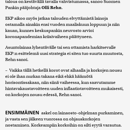
talous on kestävällä tavalla vahvistumassa, sanoo Suomen
Pankin pääjohtaja
Olli Rehn
.
EKP aikoo myös jatkaa talouden elvyttämistä lainoja
ostamalla ainakin ensi vuoden maaliskuun loppuun ja niin
kauan, kunnes keskuspankin neuvosto arvioi
koronapandemian kriisivaiheen päättyneen.
Asuntolainaa lyhentävälle tai sen ottamista harkitsevalle
EKP:n esittelemä uusi strategia ei siten tuo suurta muutosta,
Rehn sanoi.
– Vaikka tällä hetkellä korot ovat alhaalla ja korkojen nousu
ei ole ihan nurkan takana eikä ehkä häämötä
horisontissakaan, niin siinä vaiheessa, kun saavutamme
hintavakaustavoitteen uuden inflaatiotavoitteen mukaisesti,
on korkojen nousu edessä, Rehn sanoi.
ENSIMMÄINEN
askel on lainaosto-ohjelman purkaminen,
ja vasta sen jälkeen vuorossa on ohjauskorkojen
nostaminen. Korkeampiin korkoihin on silti syytä varautua.