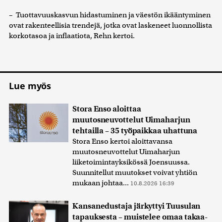
– Tuottavuuskasvun hidastuminen ja väestön ikääntyminen
ovat rakenteellisia trendejä, jotka ovat laskeneet luonnollista
korkotasoa ja inflaatiota, Rehn kertoi.
Lue myös
Stora Enso aloittaa
muutosneuvottelut Uimaharjun
tehtailla – 35 työpaikkaa uhattuna
Stora Enso kertoi aloittavansa
muutosneuvottelut Uimaharjun
liiketoimintayksikössä Joensuussa.
Suunnitellut muutokset voivat yhtiön
mukaan johtaa...
10.8.2026 16:39
Kansanedustaja järkyttyi Tuusulan
tapauksesta – muistelee omaa takaa-