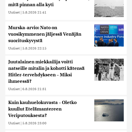
mitä pinnan alla kyti
Uutiset
|
5.8.2026 21:41
Murska-arvio: Nato on
vuosikymmenen jäljessä Venäjän
suorituskyvystä
Uutiset
|
5.8.2026 22:15
Juutalainen miekkailija voitti
natseille mitalin ja kohotti kätensä
Hitler-tervehdykseen – Miksi
ihmeessä?
Uutiset
|
6.8.2026 21:31
Kuin kauhuelokuvasta – Oletko
kuullut Etelämantereen
Veriputouksesta?
Uutiset
|
5.8.2026 23:00