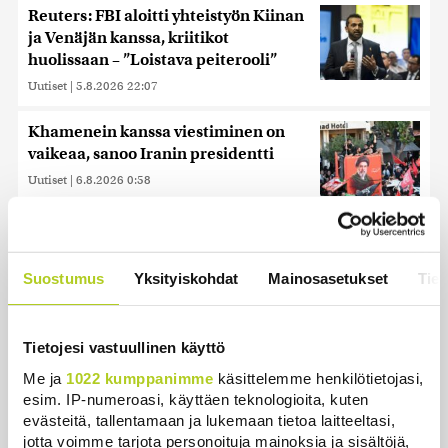
Reuters: FBI aloitti yhteistyön Kiinan
ja Venäjän kanssa, kriitikot
huolissaan – ”Loistava peiterooli”
Uutiset
|
5.8.2026 22:07
Khamenein kanssa viestiminen on
vaikeaa, sanoo Iranin presidentti
Uutiset
|
6.8.2026 0:58
Suostumus
Yksityiskohdat
Mainosasetukset
Tiet
Uusimmat
Sianlihaa voi jälleen viedä Etelä-Koreaan ja Uuteen-
Tietojesi vastuullinen käyttö
Seelantiin
Me ja
1022 kumppanimme
käsittelemme henkilötietojasi,
Uutiset
|
7.8.2026 16:44
esim. IP-numeroasi, käyttäen teknologioita, kuten
evästeitä, tallentamaan ja lukemaan tietoa laitteeltasi,
jotta voimme tarjota personoituja mainoksia ja sisältöjä,
Järjestöt vastustavat karhun kiintiömetsästystä –