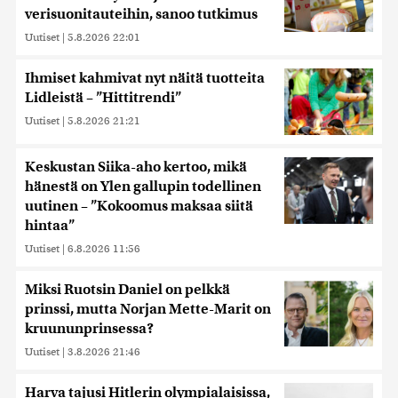
verisuonitauteihin, sanoo tutkimus
Uutiset
|
5.8.2026 22:01
Ihmiset kahmivat nyt näitä tuotteita
Lidleistä – ”Hittitrendi”
Uutiset
|
5.8.2026 21:21
Keskustan Siika-aho kertoo, mikä
hänestä on Ylen gallupin todellinen
uutinen – ”Kokoomus maksaa siitä
hintaa”
Uutiset
|
6.8.2026 11:56
Miksi Ruotsin Daniel on pelkkä
prinssi, mutta Norjan Mette-Marit on
kruununprinsessa?
Uutiset
|
3.8.2026 21:46
Harva tajusi Hitlerin olympialaisissa,