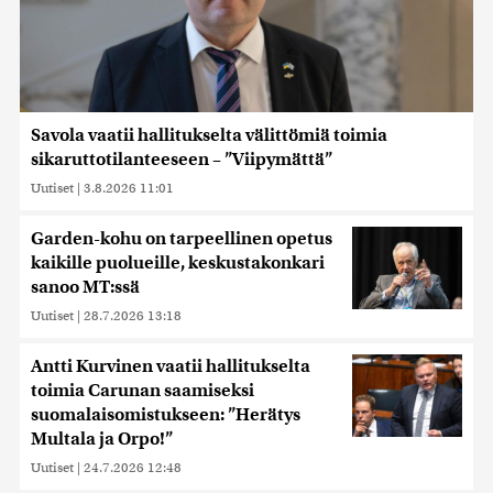
Savola vaatii hallitukselta välittömiä toimia
sikaruttotilanteeseen – ”Viipymättä”
Uutiset
|
3.8.2026 11:01
Garden-kohu on tarpeellinen opetus
kaikille puolueille, keskustakonkari
sanoo MT:ssä
Uutiset
|
28.7.2026 13:18
Antti Kurvinen vaatii hallitukselta
toimia Carunan saamiseksi
suomalaisomistukseen: ”Herätys
Multala ja Orpo!”
Uutiset
|
24.7.2026 12:48