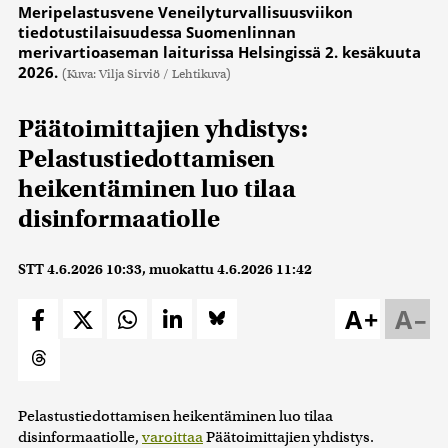
Meripelastusvene Veneilyturvallisuusviikon
tiedotustilaisuudessa Suomenlinnan
merivartioaseman laiturissa Helsingissä 2. kesäkuuta
2026.
(Kuva: Vilja Sirviö / Lehtikuva)
Päätoimittajien yhdistys:
Pelastustiedottamisen
heikentäminen luo tilaa
disinformaatiolle
STT
4.6.2026 10:33
, muokattu
4.6.2026 11:42
A+
A–
Pelastustiedottamisen heikentäminen luo tilaa
disinformaatiolle,
varoittaa
Päätoimittajien yhdistys.