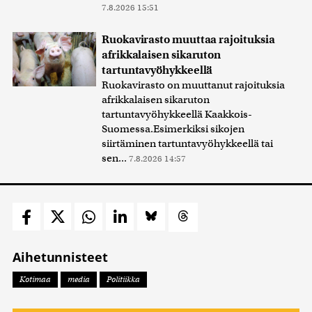
7.8.2026 15:51
Ruokavirasto muuttaa rajoituksia
afrikkalaisen sikaruton
tartuntavyöhykkeellä
Ruokavirasto on muuttanut rajoituksia
afrikkalaisen sikaruton
tartuntavyöhykkeellä Kaakkois-
Suomessa.Esimerkiksi sikojen
siirtäminen tartuntavyöhykkeellä tai
sen...
7.8.2026 14:57
Aihetunnisteet
Kotimaa
media
Politiikka