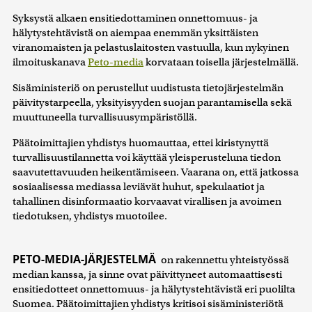
Syksystä alkaen ensitiedottaminen onnettomuus- ja
hälytystehtävistä on aiempaa enemmän yksittäisten
viranomaisten ja pelastuslaitosten vastuulla, kun nykyinen
ilmoituskanava
Peto-media
korvataan toisella järjestelmällä.
Sisäministeriö on perustellut uudistusta tietojärjestelmän
päivitystarpeella, yksityisyyden suojan parantamisella sekä
muuttuneella turvallisuusympäristöllä.
Päätoimittajien yhdistys huomauttaa, ettei kiristynyttä
turvallisuustilannetta voi käyttää yleisperusteluna tiedon
saavutettavuuden heikentämiseen. Vaarana on, että jatkossa
sosiaalisessa mediassa leviävät huhut, spekulaatiot ja
tahallinen disinformaatio korvaavat virallisen ja avoimen
tiedotuksen, yhdistys muotoilee.
PETO-MEDIA-JÄRJESTELMÄ
on rakennettu yhteistyössä
median kanssa, ja sinne ovat päivittyneet automaattisesti
ensitiedotteet onnettomuus- ja hälytystehtävistä eri puolilta
Suomea. Päätoimittajien yhdistys kritisoi sisäministeriötä