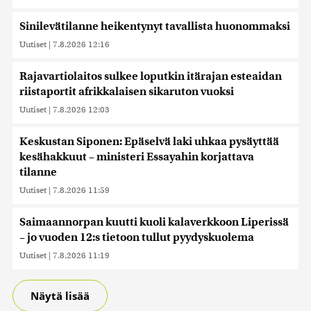
sivustoamme. Kumppanimme voivat yhdistää näitä
tietoja muihin tietoihin, joita olet antanut heille tai joita on
Sinilevätilanne heikentynyt tavallista huonommaksi
kerätty, kun olet käyttänyt heidän palvelujaan. Tietoja
Uutiset
|
7.8.2026 12:16
saatetaan myös siirtää ulkomaille.
Rajavartiolaitos sulkee loputkin itärajan esteaidan
riistaportit afrikkalaisen sikaruton vuoksi
Uutiset
|
7.8.2026 12:03
Keskustan Siponen: Epäselvä laki uhkaa pysäyttää
kesähakkuut – ministeri Essayahin korjattava
tilanne
Uutiset
|
7.8.2026 11:59
Saimaannorpan kuutti kuoli kalaverkkoon Liperissä
– jo vuoden 12:s tietoon tullut pyydyskuolema
Uutiset
|
7.8.2026 11:19
Näytä lisää