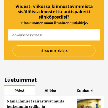
Viidesti viikossa kiinnostavimmista
sisällöistä koostettu uutispaketti
sähköpostiisi?
Tilaa Suomenmaan ilmainen uutiskirje.
Luetuimmat
Päivä
Viikko
Kuukausi
Nämä ihmiset sairastuvat muita
herkemmin sydän- ja