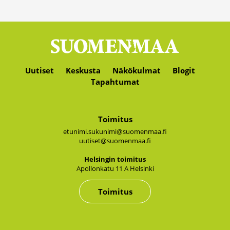
Uutiset
Keskusta
Näkökulmat
Blogit
Tapahtumat
Toimitus
etunimi.sukunimi@suomenmaa.fi
uutiset@suomenmaa.fi
Hel­sin­gin toi­mi­tus
Apol­lon­ka­tu 11 A Hel­sin­ki
Toimitus