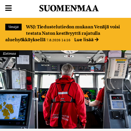
WSJ: Tiedustelutiedon mukaan Venäjä voisi
Venäjä
testata Naton kestävyyttä rajatulla
Lue lisää
aluehyökkäyksellä
7.8.2026 14:16
Kotimaa