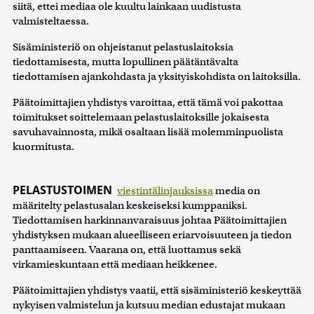
siitä, ettei mediaa ole kuultu lainkaan uudistusta
valmisteltaessa.
Sisäministeriö on ohjeistanut pelastuslaitoksia
tiedottamisesta, mutta lopullinen päätäntävalta
tiedottamisen ajankohdasta ja yksityiskohdista on laitoksilla.
Päätoimittajien yhdistys varoittaa, että tämä voi pakottaa
toimitukset soittelemaan pelastuslaitoksille jokaisesta
savuhavainnosta, mikä osaltaan lisää molemminpuolista
kuormitusta.
PELASTUSTOIMEN
viestintälinjauksissa
media on
määritelty pelastusalan keskeiseksi kumppaniksi.
Tiedottamisen harkinnanvaraisuus johtaa Päätoimittajien
yhdistyksen mukaan alueelliseen eriarvoisuuteen ja tiedon
panttaamiseen. Vaarana on, että luottamus sekä
virkamieskuntaan että mediaan heikkenee.
Päätoimittajien yhdistys vaatii, että sisäministeriö keskeyttää
nykyisen valmistelun ja kutsuu median edustajat mukaan