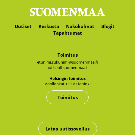
Uutiset
Keskusta
Näkökulmat
Blogit
Tapahtumat
Toimitus
etunimi.sukunimi@suomenmaa.fi
uutiset@suomenmaa.fi
Hel­sin­gin toi­mi­tus
Apol­lon­ka­tu 11 A Hel­sin­ki
Toimitus
Lataa uutissovellus