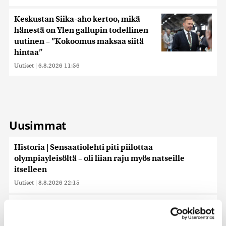
Keskustan Siika-aho kertoo, mikä
hänestä on Ylen gallupin todellinen
uutinen – ”Kokoomus maksaa siitä
hintaa”
Uutiset
|
6.8.2026 11:56
Uusimmat
Historia | Sensaatiolehti piti piilottaa
olympiayleisöltä – oli liian raju myös natseille
itselleen
Uutiset
|
8.8.2026 22:15
Helle kurittaa Pohjois-Koreaa – valtionmedia
kehottaa syömään koiranlihasoppaa