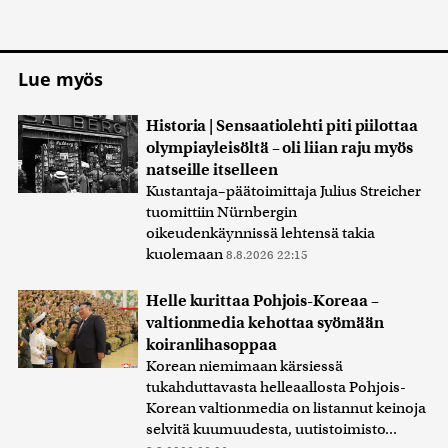
Lue myös
Historia | Sensaatiolehti piti piilottaa
olympiayleisöltä – oli liian raju myös
natseille itselleen
Kustantaja–päätoimittaja Julius Streicher
tuomittiin Nürnbergin
oikeudenkäynnissä lehtensä takia
kuolemaan
8.8.2026 22:15
Helle kurittaa Pohjois-Koreaa –
valtionmedia kehottaa syömään
koiranlihasoppaa
Korean niemimaan kärsiessä
tukahduttavasta helleaallosta Pohjois-
Korean valtionmedia on listannut keinoja
selvitä kuumuudesta, uutistoimisto...