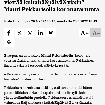
viettää kultahääpäivää yksin" –
Mauri Pekkarisella koronatartunta
Risto Luodonpää
20.6.2022 18:43
, muokattu
20.6.2022 18:43
A+
A–
Europarlamentaarikko
Mauri Pekkarisella
(kesk.) on
todettu tänään maanantaina koronatartunta. Pekkarinen
ilmoitti asiasta facebook-päivityksessään.
– En saanut yrityksistä huolimatta neljättä rokotusta, ”nuori
kun olen”, Pekkarinen kirjoittaa.
Pekkarisen harmitusta lisää se, että tartunta pitää hänet
poissa lähiajan tärkeistä tapahtumista niin työ- kuin
yksityiselämänkin puolella. Pekkarisen on määrä viettää
vaimonsa
Raijan
kanssa kultahääpäivää 24. kesäkuuta.