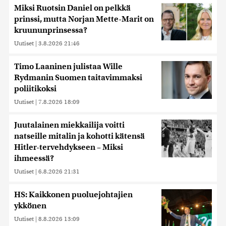
Miksi Ruotsin Daniel on pelkkä
prinssi, mutta Norjan Mette-Marit on
kruununprinsessa?
Uutiset
|
3.8.2026 21:46
Timo Laaninen julistaa Wille
Rydmanin Suomen taitavimmaksi
poliitikoksi
Uutiset
|
7.8.2026 18:09
Juutalainen miekkailija voitti
natseille mitalin ja kohotti kätensä
Hitler-tervehdykseen – Miksi
ihmeessä?
Uutiset
|
6.8.2026 21:31
HS: Kaikkonen puoluejohtajien
ykkönen
Uutiset
|
8.8.2026 13:09