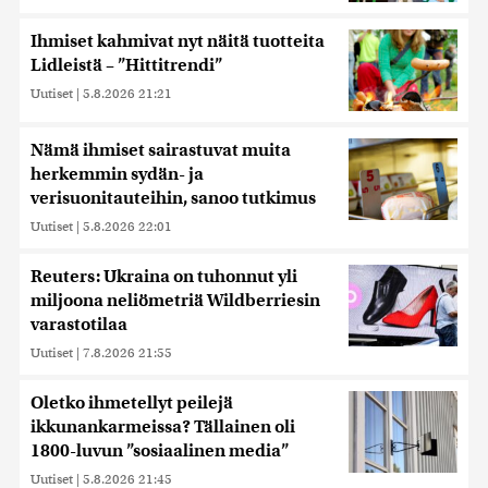
Ihmiset kahmivat nyt näitä tuotteita
Lidleistä – ”Hittitrendi”
Uutiset
|
5.8.2026 21:21
Nämä ihmiset sairastuvat muita
herkemmin sydän- ja
verisuonitauteihin, sanoo tutkimus
Uutiset
|
5.8.2026 22:01
Reuters: Ukraina on tuhonnut yli
miljoona neliömetriä Wildberriesin
varastotilaa
Uutiset
|
7.8.2026 21:55
Oletko ihmetellyt peilejä
ikkunankarmeissa? Tällainen oli
1800-luvun ”sosiaalinen media”
Uutiset
|
5.8.2026 21:45