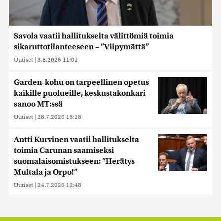
Savola vaatii hallitukselta välittömiä toimia
sikaruttotilanteeseen – ”Viipymättä”
Uutiset
|
3.8.2026 11:01
Garden-kohu on tarpeellinen opetus
kaikille puolueille, keskustakonkari
sanoo MT:ssä
Uutiset
|
28.7.2026 13:18
Antti Kurvinen vaatii hallitukselta
toimia Carunan saamiseksi
suomalaisomistukseen: ”Herätys
Multala ja Orpo!”
Uutiset
|
24.7.2026 12:48