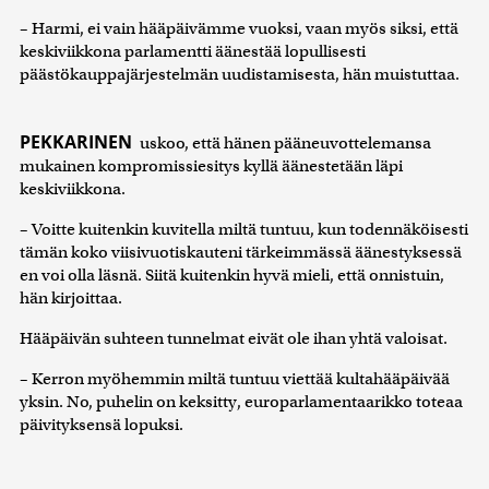
– Harmi, ei vain hääpäivämme vuoksi, vaan myös siksi, että
keskiviikkona parlamentti äänestää lopullisesti
päästökauppajärjestelmän uudistamisesta, hän muistuttaa.
PEKKARINEN
uskoo, että hänen pääneuvottelemansa
mukainen kompromissiesitys kyllä äänestetään läpi
keskiviikkona.
– Voitte kuitenkin kuvitella miltä tuntuu, kun todennäköisesti
tämän koko viisivuotiskauteni tärkeimmässä äänestyksessä
en voi olla läsnä. Siitä kuitenkin hyvä mieli, että onnistuin,
hän kirjoittaa.
Hääpäivän suhteen tunnelmat eivät ole ihan yhtä valoisat.
– Kerron myöhemmin miltä tuntuu viettää kultahääpäivää
yksin. No, puhelin on keksitty, europarlamentaarikko toteaa
päivityksensä lopuksi.