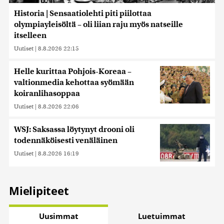
Historia | Sensaatiolehti piti piilottaa
olympiayleisöltä – oli liian raju myös natseille
itselleen
Uutiset
|
8.8.2026 22:15
Helle kurittaa Pohjois-Koreaa –
valtionmedia kehottaa syömään
koiranlihasoppaa
Uutiset
|
8.8.2026 22:06
WSJ: Saksassa löytynyt drooni oli
todennäköisesti venäläinen
Uutiset
|
8.8.2026 16:19
Mielipiteet
Uusimmat
Luetuimmat