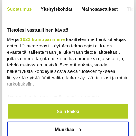
Uutiset
|
8.8.2026 22:06
Suostumus
Yksityiskohdat
Mainosasetukset
Tiet
WSJ: Saksassa löytynyt drooni oli todennäköisesti
venäläinen
Tietojesi vastuullinen käyttö
Uutiset
|
8.8.2026 16:19
Me ja
1022 kumppanimme
käsittelemme henkilötietojasi,
Sikarutto tuo metsästysrajoituksia – vilkkain
esim. IP-numeroasi, käyttäen teknologioita, kuten
metsästyskausi käynnistyy Suomessa
evästeitä, tallentamaan ja lukemaan tietoa laitteeltasi,
jotta voimme tarjota personoituja mainoksia ja sisältöjä,
Uutiset
|
8.8.2026 15:00
tehdä mainosten ja sisältöjen mittauksia, saada
näkemyksiä kohdeyleisöstä sekä tuotekehitykseen
Bulgariassa on räjähtänyt drooni lähellä Romanian
liittyvistä syistä. Voit valita, kuka käyttää tietojasi ja mihin
rajaa
tarkoituksiin.
Uutiset
|
8.8.2026 14:40
Jos sallit, haluamme myös tehdä seuraavia:
HS: Kaikkonen puoluejohtajien ykkönen
Kerätä tietoja maantieteellisestä sijainnistasi,
Uutiset
|
8.8.2026 13:09
mahdollisesti muutaman metrin tarkkuudella
Salli kaikki
Tunnistaa laitteesi skannaamalla sen
ominaispiirteitä aktiivisesti (sormenjäljen
Ursa on myynyt ennätysmäärän pimennyslaseja
Muokkaa
muodostaminen)
auringonpimennyksen edellä