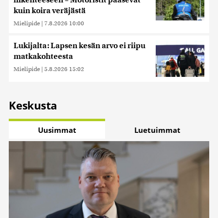
liikenteeseen – Motoristit pääsevät
kuin koira veräjästä
Mielipide
|
7.8.2026 10:00
Lukijalta: Lapsen kesän arvo ei riipu
matkakohteesta
Mielipide
|
5.8.2026 15:02
Keskusta
Uusimmat
Luetuimmat