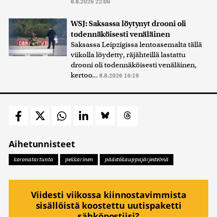
8.8.2026 22:06
WSJ: Saksassa löytynyt drooni oli
todennäköisesti venäläinen
Saksassa Leipzigissa lentoasemalta tällä
viikolla löydetty, räjähteillä lastattu
drooni oli todennäköisesti venäläinen,
kertoo...
8.8.2026 16:19
Aihetunnisteet
koronatartunta
pekkarinen
päästökauppajärjestelmä
Viidesti viikossa kiinnostavimmista
sisällöistä koostettu uutispaketti
sähköpostiisi?