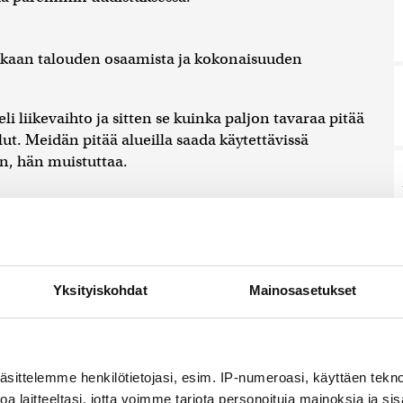
ukaan talouden osaamista ja kokonaisuuden
li liikevaihto ja sitten se kuinka paljon tavaraa pitää
lut. Meidän pitää alueilla saada käytettävissä
n, hän muistuttaa.
Yksityiskohdat
Mainosasetukset
Venäjän varjolaivastoon kuuluvan rahtialuksen
aa Venäjän varjolaivastoon kuuluvan rahtialuksen
utistoimisto AFP:n saamista ruotsalaisista...
6.8.2026
äsittelemme henkilötietojasi, esim. IP-numeroasi, käyttäen teknol
a laitteeltasi, jotta voimme tarjota personoituja mainoksia ja sis