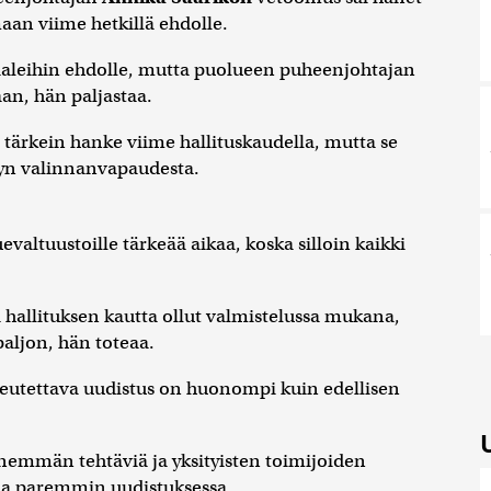
an viime hetkillä ehdolle.
aaleihin ehdolle, mutta puolueen puheenjohtajan
an, hän paljastaa.
 tärkein hanke viime hallituskaudella, mutta se
lyyn valinnanvapaudesta.
valtuustoille tärkeää aikaa, koska silloin kaikki
 hallituksen kautta ollut valmistelussa mukana,
ljon, hän toteaa.
toteutettava uudistus on huonompi kuin edellisen
enemmän tehtäviä ja yksityisten toimijoiden
ida paremmin uudistuksessa.