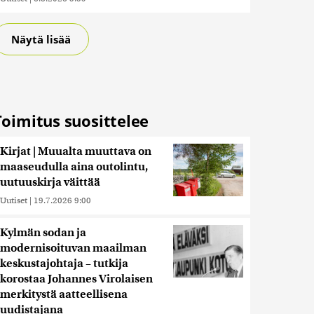
Näytä lisää
Toimitus suosittelee
Kirjat | Muualta muuttava on
maaseudulla aina outolintu,
uutuuskirja väittää
Uutiset
|
19.7.2026 9:00
Kylmän sodan ja
modernisoituvan maailman
keskustajohtaja – tutkija
korostaa Johannes Virolaisen
merkitystä aatteellisena
uudistajana