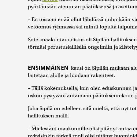
pyörtämään aiemman päätöksensä ja asettuma
– En tosiaan enää ollut lähdössä mihinkään v
vetoomus ryhmässä sai minut lopulta taipuma
Sote-maakuntauudistus oli Sipilän hallituksen
törmäsi perustuslaillisiin ongelmiin ja kiiste
ENSIMMÄINEN
kausi on Sipilän mukaan alue
laitetaan alulle ja luodaan rakenteet.
– Tällä kokemuksella, kun olen eduskunnan ja
uskon pystyväni antamaan päätöksentekoon pa
Juha Sipilä on edelleen sitä mieltä, että nyt 
hallituksen malli.
– Mielestäni maakunnille olisi pitänyt antaa 
nykyisinkin tärkeä rooli olisi pitänyt huomio