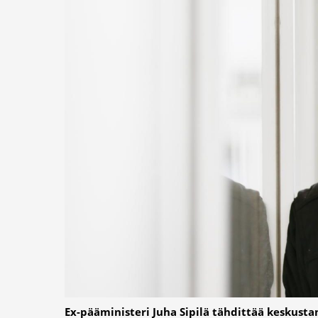
Ex-pääministeri Juha Sipilä tähdittää keskust