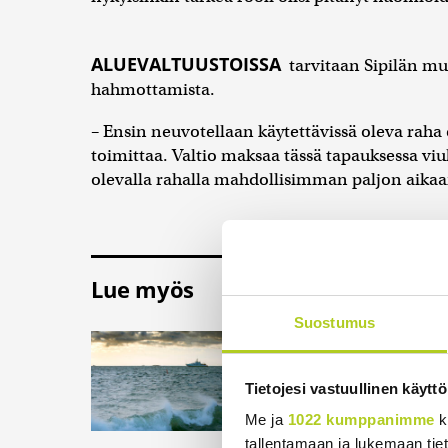
ALUEVALTUUSTOISSA
tarvitaan Sipilän m
hahmottamista.
– Ensin neuvotellaan käytettävissä oleva raha e
toimittaa. Valtio maksaa tässä tapauksessa viu
olevalla rahalla mahdollisimman paljon aikaa
Lue myös
Suostumus
Ruotsi luovuttaa 
Ukrainalle
Tietojesi vastuullinen käyttö
Ruotsi aikoo luovutt
Ukrainalle, selviää u
Me ja
1022 kumppanimme
k
14:03
tallentamaan ja lukemaan tieto