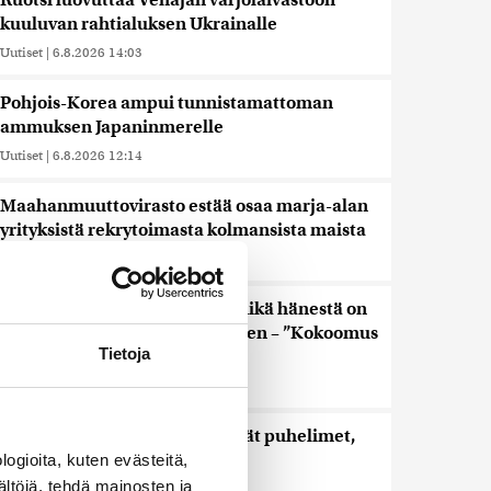
Ruotsi luovuttaa Venäjän varjolaivastoon
kuuluvan rahtialuksen Ukrainalle
Uutiset
|
6.8.2026 14:03
Pohjois-Korea ampui tunnistamattoman
ammuksen Japaninmerelle
Uutiset
|
6.8.2026 12:14
Maahanmuuttovirasto estää osaa marja-alan
yrityksistä rekrytoimasta kolmansista maista
Uutiset
|
6.8.2026 12:02
Keskustan Siika-aho kertoo, mikä hänestä on
Ylen gallupin todellinen uutinen – ”Kokoomus
Tietoja
maksaa siitä hintaa”
Uutiset
|
6.8.2026 11:56
Viime vuonna kouluista lähtivät puhelimet,
nyt lisätään liikkumista
ogioita, kuten evästeitä,
ältöjä, tehdä mainosten ja
Uutiset
|
6.8.2026 11:24