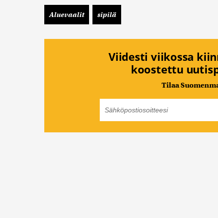
Aluevaalit
sipilä
Viidesti viikossa kii
koostettu uutisp
Tilaa Suomenmaa