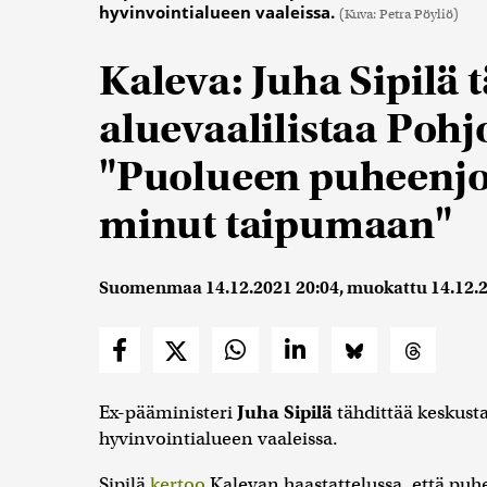
hyvinvointialueen vaaleissa.
(Kuva: Petra Pöyliö)
Kaleva: Juha Sipilä 
aluevaalilistaa Poh
"Puolueen puheenjo
minut taipumaan"
Suomenmaa
14.12.2021 20:04
, muokattu
14.12.
Ex-pääministeri
Juha Sipilä
tähdittää keskust
hyvinvointialueen vaaleissa.
Sipilä
kertoo
Kalevan haastattelussa, että puh