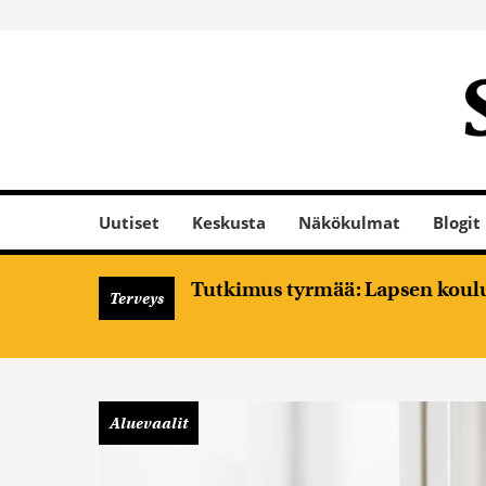
Uutiset
Keskusta
Näkökulmat
Blogit
Tutkimus tyrmää: Lapsen koulume
Terveys
Aluevaalit