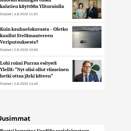
Ruotsin kuningas vihkii
kalatien käyttöön Ylitorniolla
Uutiset
|
4.8.2026 11:02
Kuin kauhuelokuvasta – Oletko
kuullut Etelämantereen
Veriputouksesta?
Uutiset
|
5.8.2026 23:00
Lohi roimi Purran esitystä
Ylellä: ”Nyt olisi ollut viimeinen
hetki ottaa järki käteen”
Uutiset
|
5.8.2026 14:40
Uusimmat