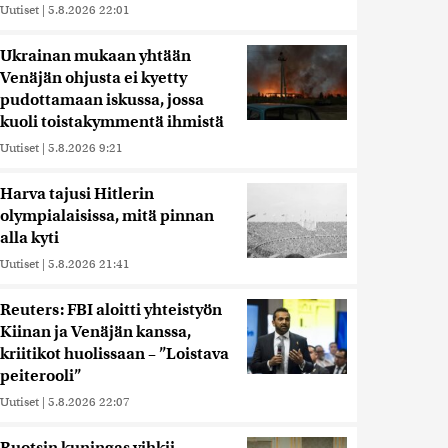
Uutiset
|
5.8.2026 22:01
Ukrainan mukaan yhtään
Venäjän ohjusta ei kyetty
pudottamaan iskussa, jossa
kuoli toistakymmentä ihmistä
Uutiset
|
5.8.2026 9:21
Harva tajusi Hitlerin
olympialaisissa, mitä pinnan
alla kyti
Uutiset
|
5.8.2026 21:41
Reuters: FBI aloitti yhteistyön
Kiinan ja Venäjän kanssa,
kriitikot huolissaan – ”Loistava
peiterooli”
Uutiset
|
5.8.2026 22:07