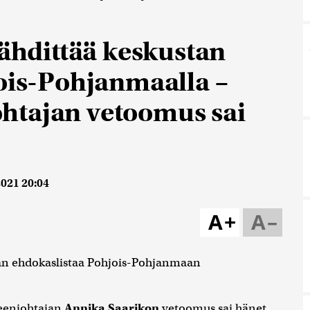
tähdittää keskustan
jois-Pohjanmaalla –
htajan vetoomus sai
2021 20:04
A+
A–
an ehdokaslistaa Pohjois-Pohjanmaan
eenjohtajan
Annika Saarikon
vetoomus sai hänet