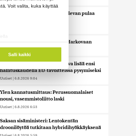
ä. Voit valita, kuka käyttää
Trump kiistää Yhdysvalloilla olevan pulaa
ohjuksista ja ammuksista
Uutiset
|
6.8.2026 11:17
ella
Useita kuoli Venäjän iskuissa Harkovaan
ostaminen)
Uutiset
|
6.8.2026 9:14
ossa
. Voit muuttaa
Salli kaikki
Arvio: Julkisia menoja leikattava lisää ensi
hallituskaudella EU-tavoitteissa pysymiseksi
 ominaisuuksien tukemiseen
Uutiset
|
6.8.2026 9:04
tiikka-alan
ietoja muihin tietoihin, joita
Ylen kannatusmittaus: Perussuomalaiset
 myös siirtää ulkomaille.
nousi, vasemmistoliitto laski
Uutiset
|
6.8.2026 6:53
Saksan sisäministeri: Lentokentän
droonilöytöä tutkitaan hybridihyökkäyksenä
Uutiset
|
6.8.2026 5:59