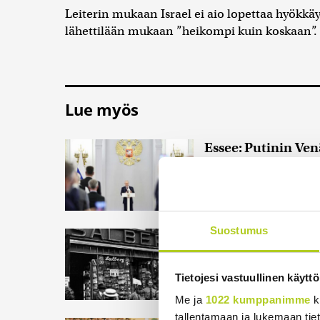
Leiterin mukaan Israel ei aio lopettaa hyökkäys
lähettilään mukaan ”heikompi kuin koskaan”.
Lue myös
Essee: Putinin Ve
Voiko filosofi Hanna
ymmärtämään nyky-Ve
pohtii Pekka Väisän
Suostumus
Historia | Sensaatio
raju myös natseille
Kustantaja–päätoimit
Tietojesi vastuullinen käyttö
oikeudenkäynnissä l
Me ja
1022 kumppanimme
k
tallentamaan ja lukemaan tieto