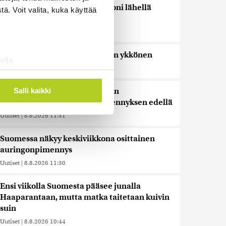
Bulgariassa on räjähtänyt drooni lähellä
ä. Voit valita, kuka käyttää
Romanian rajaa
Uutiset
|
8.8.2026 14:40
HS: Kaikkonen puoluejohtajien ykkönen
ella
Uutiset
|
8.8.2026 13:09
ostaminen)
ossa
. Voit muuttaa
Salli kaikki
Ursa on myynyt ennätysmäärän
pimennyslaseja auringonpimennyksen edellä
Uutiset
|
8.8.2026 11:31
 ominaisuuksien tukemiseen
tiikka-alan
Suomessa näkyy keskiviikkona osittainen
ietoja muihin tietoihin, joita
auringonpimennys
 myös siirtää ulkomaille.
Uutiset
|
8.8.2026 11:30
Ensi viikolla Suomesta pääsee junalla
Haaparantaan, mutta matka taitetaan kuivin
suin
Uutiset
|
8.8.2026 10:44