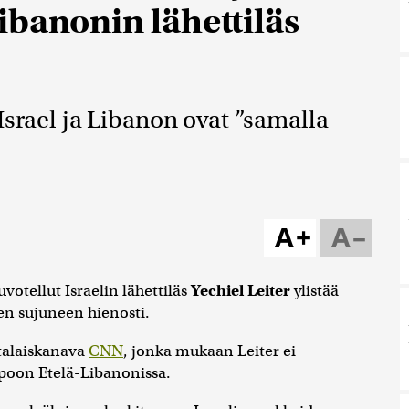
ibanonin lähettiläs
Israel ja Libanon ovat ”samalla
A+
A–
otellut Israelin lähettiläs
Yechiel Leiter
ylistää
en sujuneen hienosti.
ltalaiskanava
CNN
, jonka mukaan Leiter ei
poon Etelä-Libanonissa.