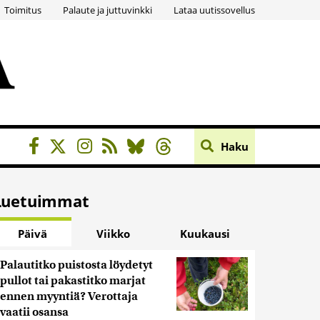
Toimitus
Palaute ja juttuvinkki
Lataa uutissovellus
Haku
Luetuimmat
Päivä
Viikko
Kuukausi
Palautitko puistosta löydetyt
pullot tai pakastitko marjat
ennen myyntiä? Verottaja
vaatii osansa