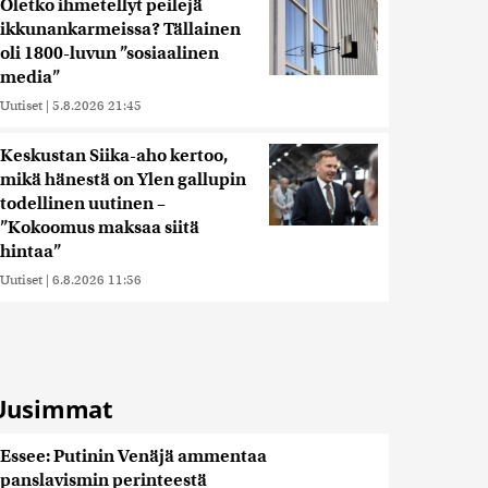
Oletko ihmetellyt peilejä
ikkunankarmeissa? Tällainen
oli 1800-luvun ”sosiaalinen
media”
Uutiset
|
5.8.2026 21:45
Keskustan Siika-aho kertoo,
mikä hänestä on Ylen gallupin
todellinen uutinen –
”Kokoomus maksaa siitä
hintaa”
Uutiset
|
6.8.2026 11:56
Uusimmat
Essee: Putinin Venäjä ammentaa
panslavismin perinteestä