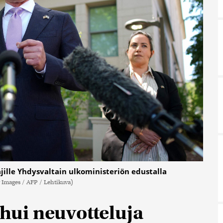
tajille Yhdysvaltain ulkoministeriön edustalla
 Images / AFP / Lehtikuva)
ehui neuvotteluja