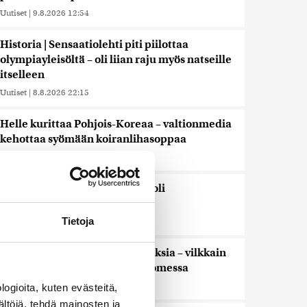
Uutiset
|
9.8.2026 12:54
Historia | Sensaatiolehti piti piilottaa
olympiayleisöltä – oli liian raju myös natseille
itselleen
Uutiset
|
8.8.2026 22:15
Helle kurittaa Pohjois-Koreaa – valtionmedia
kehottaa syömään koiranlihasoppaa
Uutiset
|
8.8.2026 22:06
WSJ: Saksassa löytynyt drooni oli
todennäköisesti venäläinen
Tietoja
Uutiset
|
8.8.2026 16:19
Sikarutto tuo metsästysrajoituksia – vilkkain
metsästyskausi käynnistyy Suomessa
Uutiset
|
8.8.2026 15:00
ogioita, kuten evästeitä,
ältöjä, tehdä mainosten ja