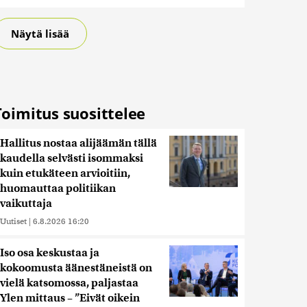
Näytä lisää
Toimitus suosittelee
Hallitus nostaa alijäämän tällä
kaudella selvästi isommaksi
kuin etukäteen arvioitiin,
huomauttaa politiikan
vaikuttaja
Uutiset
|
6.8.2026 16:20
Iso osa keskustaa ja
kokoomusta äänestäneistä on
vielä katsomossa, paljastaa
Ylen mittaus – ”Eivät oikein