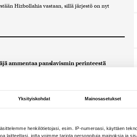
tään Hizbollahia vastaan, sillä järjestö on nyt
näjä ammentaa panslavismin perinteestä
h Arendtin analyysi pan-liikkeistä auttaa
näjän laajentumispolitiikan ideologista logiikkaa,
en esseessään.
9.8.2026 12:54
Yksityiskohdat
Mainosasetukset
lehti piti piilottaa olympiayleisöltä – oli liian
 itselleen
taja Julius Streicher tuomittiin Nürnbergin
ehtensä takia kuolemaan
8.8.2026 22:15
äsittelemme henkilötietojasi, esim. IP-numeroasi, käyttäen teknol
a laitteeltasi, jotta voimme tarjota personoituja mainoksia ja sis