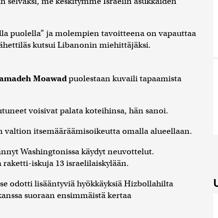
in selväksi, me keskitymme Israelin asukkaiden
lla puolella” ja molempien tavoitteena on vapauttaa
lähettiläs kutsui Libanonin miehittäjäksi.
amadeh Moawad
puolestaan kuvaili tapaamista
tuneet voisivat palata koteihinsa, hän sanoi.
in valtion itsemääräämisoikeutta omalla alueellaan.
ännyt Washingtonissa käydyt neuvottelut.
aketti-iskuja 13 israelilaiskylään.
se odotti lisääntyviä hyökkäyksiä Hizbollahilta
a kanssa suoraan ensimmäistä kertaa