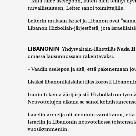
– Mitä tulee aselepoon, kuten olen tehnyt hyv
turvallisuuteen, Leiter sanoi toimittajille.
Leiterin mukaan Israel ja Libanon ovat ”sama
Libanon Hizbollah-järjestöstä, jota israelilais
LIBANONIN
Yhdysvaltain-lähettiläs
Nada H
omassa lausunnossaan rakentavaksi.
– Vaadin aselepoa ja sitä, että pakenemaan jou
Lisäksi libanonilaislähettiläs korosti Libanon
Iranin tukema äärijärjestö Hizbollah on tyrm
Neuvottelujen aikana se sanoi kohdistaneensa r
Israelin armeija oli aiemmin varoittanut, että 
Israelin ja Libanonin neuvotellessa toistens
vuosikymmeniin.