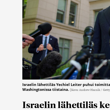
Israelin lähettiläs Yechiel Leiter puhui toimit
Washingtonissa tiistaina.
(Kuva: Andrew Harnik / Getty
Israelin lähettiläs k