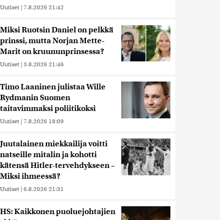
Uutiset
|
7.8.2026 21:42
Miksi Ruotsin Daniel on pelkkä
prinssi, mutta Norjan Mette-
Marit on kruununprinsessa?
Uutiset
|
3.8.2026 21:46
Timo Laaninen julistaa Wille
Rydmanin Suomen
taitavimmaksi poliitikoksi
Uutiset
|
7.8.2026 18:09
Juutalainen miekkailija voitti
natseille mitalin ja kohotti
kätensä Hitler-tervehdykseen –
Miksi ihmeessä?
Uutiset
|
6.8.2026 21:31
HS: Kaikkonen puoluejohtajien