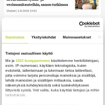
verisuonitauteihin, sanoo tutkimus
Uutiset
|
5.8.2026 22:01
Reuters: Ukraina on tuhonnut yli
miljoona neliömetriä Wildberriesin
varastotilaa
Suostumus
Yksityiskohdat
Mainosasetukset
Tiet
Uutiset
|
7.8.2026 21:55
Oletko ihmetellyt peilejä
Tietojesi vastuullinen käyttö
ikkunankarmeissa? Tällainen oli
1800-luvun ”sosiaalinen media”
Me ja
1022 kumppanimme
käsittelemme henkilötietojasi,
Uutiset
|
5.8.2026 21:45
esim. IP-numeroasi, käyttäen teknologioita, kuten
evästeitä, tallentamaan ja lukemaan tietoa laitteeltasi,
jotta voimme tarjota personoituja mainoksia ja sisältöjä,
Keskustan Siika-aho kertoo, mikä
tehdä mainosten ja sisältöjen mittauksia, saada
hänestä on Ylen gallupin todellinen
näkemyksiä kohdeyleisöstä sekä tuotekehitykseen
uutinen – ”Kokoomus maksaa siitä
liittyvistä syistä. Voit valita, kuka käyttää tietojasi ja mihin
hintaa”
tarkoituksiin.
Uutiset
|
6.8.2026 11:56
Jos sallit, haluamme myös tehdä seuraavia: