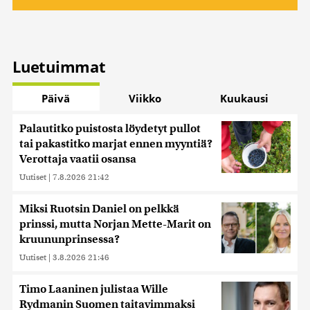
Luetuimmat
Päivä
Viikko
Kuukausi
Palautitko puistosta löydetyt pullot
tai pakastitko marjat ennen myyntiä?
Verottaja vaatii osansa
Uutiset
|
7.8.2026 21:42
Miksi Ruotsin Daniel on pelkkä
prinssi, mutta Norjan Mette-Marit on
kruununprinsessa?
Uutiset
|
3.8.2026 21:46
Timo Laaninen julistaa Wille
Rydmanin Suomen taitavimmaksi