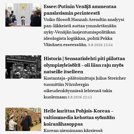
Essee: Putinin Venäjä ammentaa
panslavismin perinteestä
Voiko filosofi Hannah Arendtin analyysi
pan-liikkeistä auttaa ymmärtämään
nyky-Venäjän laajentumispolitiikan
ideologista logiikkaa, pohtii Pekka
Väisänen esseessään.
9.8.2026 12:54
Historia | Sensaatiolehti piti piilottaa
olympiayleisöltä – oli liian raju myös
natseille itselleen
Kustantaja–päätoimittaja Julius Streicher
tuomittiin Nürnbergin
oikeudenkäynnissä lehtensä takia
kuolemaan
8.8.2026 22:15
Helle kurittaa Pohjois-Koreaa –
valtionmedia kehottaa syömään
koiranlihasoppaa
Korean niemimaan kärsiessä