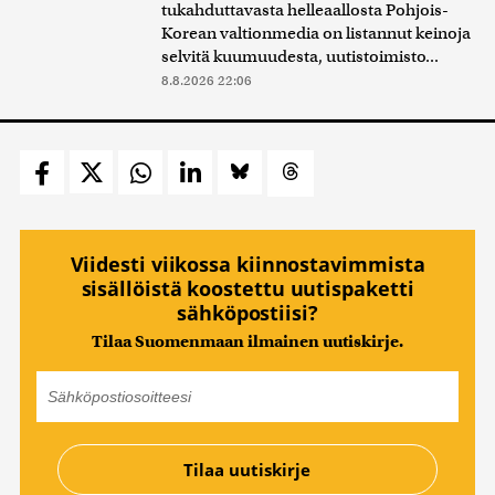
tukahduttavasta helleaallosta Pohjois-
Korean valtionmedia on listannut keinoja
selvitä kuumuudesta, uutistoimisto...
8.8.2026 22:06
Viidesti viikossa kiinnostavimmista
sisällöistä koostettu uutispaketti
sähköpostiisi?
Tilaa Suomenmaan ilmainen uutiskirje.