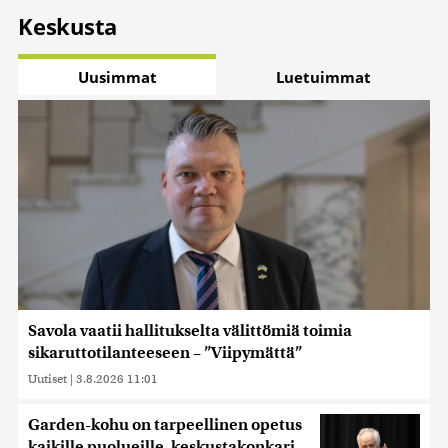
Keskusta
Uusimmat
Luetuimmat
Savola vaatii hallitukselta välittömiä toimia
sikaruttotilanteeseen – ”Viipymättä”
Uutiset
|
3.8.2026 11:01
Garden-kohu on tarpeellinen opetus
kaikille puolueille, keskustakonkari