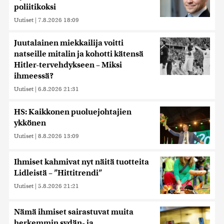
poliitikoksi
Uutiset
|
7.8.2026 18:09
Juutalainen miekkailija voitti
natseille mitalin ja kohotti kätensä
Hitler-tervehdykseen – Miksi
ihmeessä?
Uutiset
|
6.8.2026 21:31
HS: Kaikkonen puoluejohtajien
ykkönen
Uutiset
|
8.8.2026 13:09
Ihmiset kahmivat nyt näitä tuotteita
Lidleistä – ”Hittitrendi”
Uutiset
|
5.8.2026 21:21
Nämä ihmiset sairastuvat muita
herkemmin sydän- ja