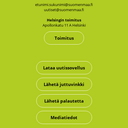
etunimi.sukunimi@suomenmaa.fi
uutiset@suomenmaa.fi
Hel­sin­gin toi­mi­tus
Apol­lon­ka­tu 11 A Hel­sin­ki
Toimitus
Lataa uutissovellus
Lähetä juttuvinkki
Lähetä palautetta
Mediatiedot