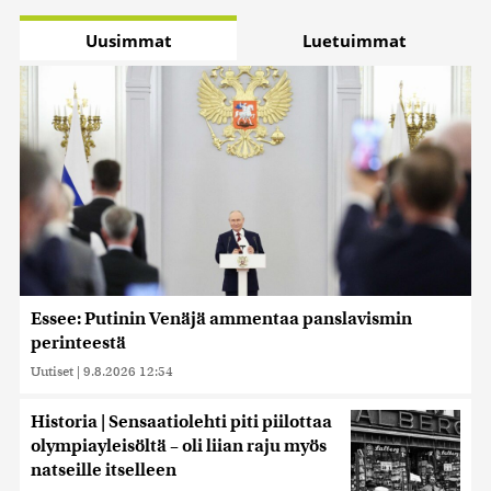
Uusimmat
Luetuimmat
Essee: Putinin Venäjä ammentaa panslavismin
perinteestä
Uutiset
|
9.8.2026 12:54
Historia | Sensaatiolehti piti piilottaa
olympiayleisöltä – oli liian raju myös
natseille itselleen