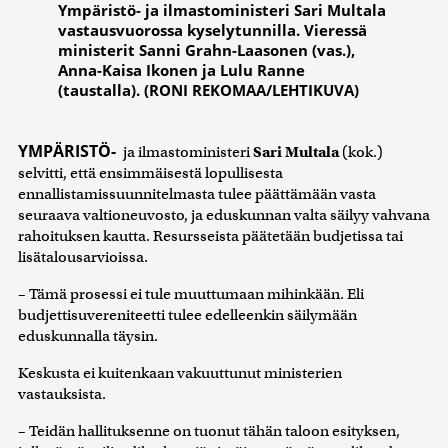
Ympäristö- ja ilmastoministeri Sari Multala
vastausvuorossa kyselytunnilla. Vieressä
ministerit Sanni Grahn-Laasonen (vas.),
Anna-Kaisa Ikonen ja Lulu Ranne
(taustalla). (RONI REKOMAA/LEHTIKUVA)
YMPÄRISTÖ-
ja ilmastoministeri
Sari Multala
(kok.)
selvitti, että ensimmäisestä lopullisesta
ennallistamissuunnitelmasta tulee päättämään vasta
seuraava valtioneuvosto, ja eduskunnan valta säilyy vahvana
rahoituksen kautta. Resursseista päätetään budjetissa tai
lisätalousarvioissa.
– Tämä prosessi ei tule muuttumaan mihinkään. Eli
budjettisuvereniteetti tulee edelleenkin säilymään
eduskunnalla täysin.
Keskusta ei kuitenkaan vakuuttunut ministerien
vastauksista.
– Teidän hallituksenne on tuonut tähän taloon esityksen,