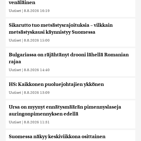
venäläinen
Uutiset
|
8.8.2026 16:19
Sikarutto tuo metsästysrajoituksia – vilkkain
metsästyskausi käynnistyy Suomessa
Uutiset
|
8.8.2026 15:00
Bulgariassa on räjähtänyt drooni lähellä Romanian
rajaa
Uutiset
|
8.8.2026 14:40
HS: Kaikkonen puoluejohtajien ykkönen
Uutiset
|
8.8.2026 13:09
Ursa on myynyt ennätysmäärän pimennyslaseja
auringonpimennyksen edellä
Uutiset
|
8.8.2026 11:31
Suomessa näkyy keskiviikkona osittainen