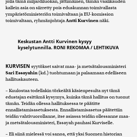
jolla tämä miljardiluokan, jättimäinen, tämän vaalikauden
kallein asia on siirretty pois eduskunnan toimivallasta
ympäristöministeriön toimivaltaan ja EU-komission
toimivaltaan, ryhmänjohtaja
Antti Kurvinen
näki.
Keskustan Antti Kurvinen kysyy
kyselytunnilla. RONI REKOMAA / LEHTIKUVA
KURVISEN
syytökset saivat maa- ja metsätalousministeri
Sari Essayahin
(kd.) tuohtumaan ja palaamaan edelliseen
hallituskauteen.
– Kuulostaa todellakin törkeältä käsienpesulta nyt tämä
edustajan esittämä kysymys, kuinka tämä hallitus on tuonut
tämän. Teidän ollessa hallituksessa te päätitte
ennallistamisasetuksesta. Ennallistamisasetus päätettiin
teidän vahtivuorollanne, itse asiassa teidän ollessanne maa-
ja metsätalousministeri, Essayah pauhasi Kurviselle.
– Eli siinä mielessä voi sanoa, että yksi Suomen historian