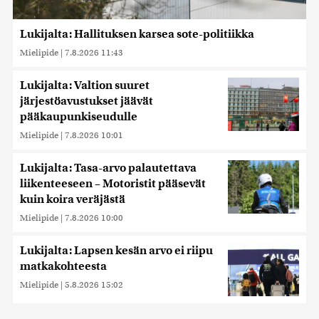
Lukijalta: Hallituksen karsea sote-politiikka
Mielipide
|
7.8.2026 11:43
Lukijalta: Valtion suuret
järjestöavustukset jäävät
pääkaupunkiseudulle
Mielipide
|
7.8.2026 10:01
Lukijalta: Tasa-arvo palautettava
liikenteeseen – Motoristit pääsevät
kuin koira veräjästä
Mielipide
|
7.8.2026 10:00
Lukijalta: Lapsen kesän arvo ei riipu
matkakohteesta
Mielipide
|
5.8.2026 15:02