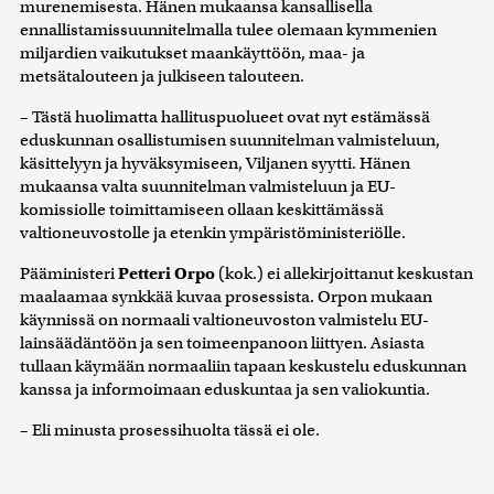
murenemisesta. Hänen mukaansa kansallisella
ennallistamissuunnitelmalla tulee olemaan kymmenien
miljardien vaikutukset maankäyttöön, maa- ja
metsätalouteen ja julkiseen talouteen.
– Tästä huolimatta hallituspuolueet ovat nyt estämässä
eduskunnan osallistumisen suunnitelman valmisteluun,
käsittelyyn ja hyväksymiseen, Viljanen syytti. Hänen
mukaansa valta suunnitelman valmisteluun ja EU-
komissiolle toimittamiseen ollaan keskittämässä
valtioneuvostolle ja etenkin ympäristöministeriölle.
Pääministeri
Petteri Orpo
(kok.) ei allekirjoittanut keskustan
maalaamaa synkkää kuvaa prosessista. Orpon mukaan
käynnissä on normaali valtioneuvoston valmistelu EU-
lainsäädäntöön ja sen toimeenpanoon liittyen. Asiasta
tullaan käymään normaaliin tapaan keskustelu eduskunnan
kanssa ja informoimaan eduskuntaa ja sen valiokuntia.
– Eli minusta prosessihuolta tässä ei ole.