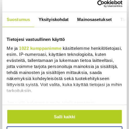
Uutiset
|
8.8.2026 11:30
Katseet yötaivaalle – tämä on paras
Suostumus
Yksityiskohdat
Mainosasetukset
Tiet
hetki nähdä perseideja
Uutiset
|
10.8.2026 9:12
Tietojesi vastuullinen käyttö
Me ja
1022 kumppanimme
käsittelemme henkilötietojasi,
esim. IP-numeroasi, käyttäen teknologioita, kuten
evästeitä, tallentamaan ja lukemaan tietoa laitteeltasi,
Uutiset
jotta voimme tarjota personoituja mainoksia ja sisältöjä,
tehdä mainosten ja sisältöjen mittauksia, saada
näkemyksiä kohdeyleisöstä sekä tuotekehitykseen
Uusimmat
Luetuimmat
liittyvistä syistä. Voit valita, kuka käyttää tietojasi ja mihin
tarkoituksiin.
Jos sallit, haluamme myös tehdä seuraavia:
Kerätä tietoja maantieteellisestä sijainnistasi,
mahdollisesti muutaman metrin tarkkuudella
Salli kaikki
Tunnistaa laitteesi skannaamalla sen
ominaispiirteitä aktiivisesti (sormenjäljen