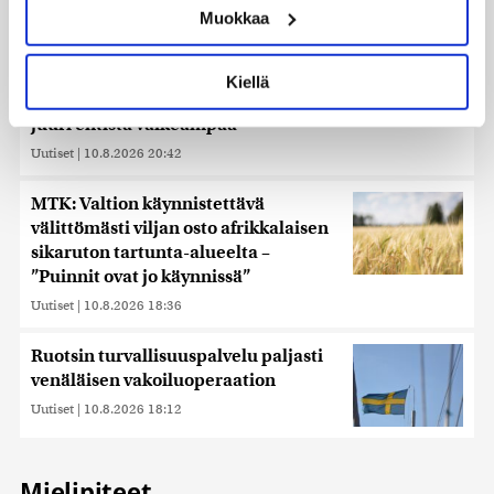
Muokkaa
muodostaminen)
Lue lisää siitä, miten henkilötietojasi käsitellään ja miten
voit määrittää asetuksesi
tiedot-osiossa
. Voit muuttaa
Kiellä
suostumustasi tai peruuttaa sen milloin vain
Maksaliitto varoittaa: Juomisen lopettamisesta tuli
evästeilmoituksessa.
juuri entistä vaikeampaa
Uutiset
|
10.8.2026 20:42
Käytämme evästeitä tarjoamamme sisällön ja mainosten
räätälöimiseen, sosiaalisen median ominaisuuksien
MTK: Valtion käynnistettävä
tukemiseen ja kävijämäärämme analysoimiseen. Lisäksi
välittömästi viljan osto afrikkalaisen
jaamme sosiaalisen median, mainosalan ja analytiikka-
sikaruton tartunta-alueelta –
alan kumppaneillemme tietoja siitä, miten käytät
”Puinnit ovat jo käynnissä”
sivustoamme. Kumppanimme voivat yhdistää näitä
tietoja muihin tietoihin, joita olet antanut heille tai joita on
Uutiset
|
10.8.2026 18:36
kerätty, kun olet käyttänyt heidän palvelujaan. Tietoja
saatetaan myös siirtää ulkomaille.
Ruotsin turvallisuuspalvelu paljasti
venäläisen vakoiluoperaation
Uutiset
|
10.8.2026 18:12
Mielipiteet