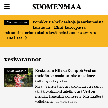
Peräkkäisiä helleaaltoja ja äärimmäistä
Ilmastonmuutos
kuivuutta – Länsi-Euroopassa
mittaushistorian tukalin kesä-heinäkuu
10.8.2026 9:00
Lue lisää
vesivarannot
Keskustan Hilkka Kemppi: Vesi on
Kansalaisaloite
meidän-kansalaisaloite ansaitsee
tulla hyväksytyksi
Maa- ja metsätalousvaliokunta on saanut
tänään valmiiksi mietintönsä Vesi on
meidän-kansalaisaloitteesta. Mietinnössä
valiokunta...
10.6.2021 11:50