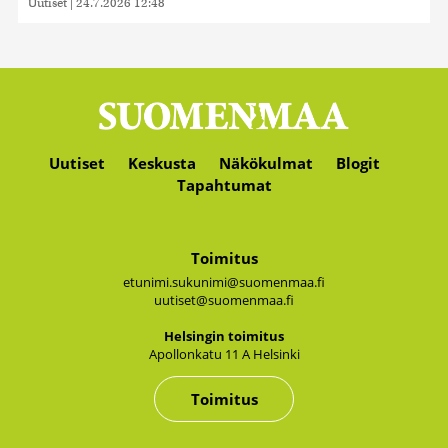
Uutiset
|
24.7.2026 12:48
Uutiset
Keskusta
Näkökulmat
Blogit
Tapahtumat
Toimitus
etunimi.sukunimi@suomenmaa.fi
uutiset@suomenmaa.fi
Hel­sin­gin toi­mi­tus
Apol­lon­ka­tu 11 A Hel­sin­ki
Toimitus