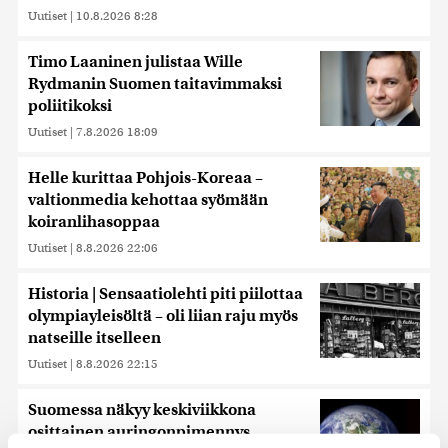
Uutiset
|
10.8.2026 8:28
Timo Laaninen julistaa Wille
Rydmanin Suomen taitavimmaksi
poliitikoksi
Uutiset
|
7.8.2026 18:09
Helle kurittaa Pohjois-Koreaa –
valtionmedia kehottaa syömään
koiranlihasoppaa
Uutiset
|
8.8.2026 22:06
Historia | Sensaatiolehti piti piilottaa
olympiayleisöltä – oli liian raju myös
natseille itselleen
Uutiset
|
8.8.2026 22:15
Suomessa näkyy keskiviikkona
osittainen auringonpimennys