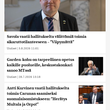
Savola vaatii hallitukselta välittömiä toimia
sikaruttotilanteeseen – ”Viipymättä”
Uutiset
|
3.8.2026 11:01
Garden-kohu on tarpeellinen opetus
kaikille puolueille, keskustakonkari
sanoo MT:ssä
Uutiset
|
28.7.2026 13:18
Antti Kurvinen vaatii hallitukselta
toimia Carunan saamiseksi
suomalaisomistukseen: ”Herätys
Multala ja Orpo!”