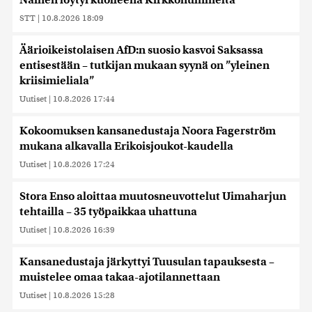
Nainen löytyi kuolleena Kirkkonummelta
STT
|
10.8.2026 18:09
Äärioikeistolaisen AfD:n suosio kasvoi Saksassa
entisestään – tutkijan mukaan syynä on ”yleinen
kriisimieliala”
Uutiset
|
10.8.2026 17:44
Kokoomuksen kansanedustaja Noora Fagerström
mukana alkavalla Erikoisjoukot-kaudella
Uutiset
|
10.8.2026 17:24
Stora Enso aloittaa muutosneuvottelut Uimaharjun
tehtailla – 35 työpaikkaa uhattuna
Uutiset
|
10.8.2026 16:39
Kansanedustaja järkyttyi Tuusulan tapauksesta –
muistelee omaa takaa-ajotilannettaan
Uutiset
|
10.8.2026 15:28