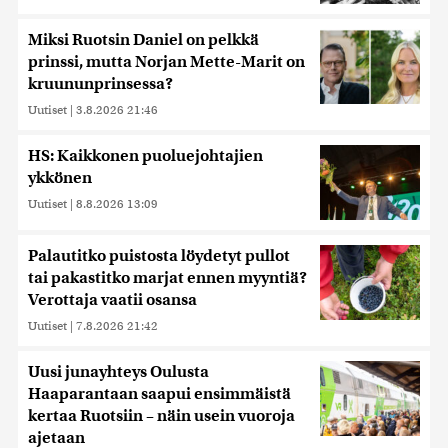
Miksi Ruotsin Daniel on pelkkä
prinssi, mutta Norjan Mette-Marit on
kruununprinsessa?
Uutiset
|
3.8.2026 21:46
HS: Kaikkonen puoluejohtajien
ykkönen
Uutiset
|
8.8.2026 13:09
Palautitko puistosta löydetyt pullot
tai pakastitko marjat ennen myyntiä?
Verottaja vaatii osansa
Uutiset
|
7.8.2026 21:42
Uusi junayhteys Oulusta
Haaparantaan saapui ensimmäistä
kertaa Ruotsiin – näin usein vuoroja
ajetaan