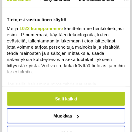
Tietojesi vastuullinen käyttö
Me ja
1022 kumppanimme
käsittelemme henkilötietojasi,
Uutiset
esim. IP-numeroasi, käyttäen teknologioita, kuten
evästeitä, tallentamaan ja lukemaan tietoa laitteeltasi,
jotta voimme tarjota personoituja mainoksia ja sisältöjä,
Uusimmat
Luetuimmat
tehdä mainosten ja sisältöjen mittauksia, saada
näkemyksiä kohdeyleisöstä sekä tuotekehitykseen
liittyvistä syistä. Voit valita, kuka käyttää tietojasi ja mihin
tarkoituksiin.
Jos sallit, haluamme myös tehdä seuraavia:
Kerätä tietoja maantieteellisestä sijainnistasi,
mahdollisesti muutaman metrin tarkkuudella
Salli kaikki
Tunnistaa laitteesi skannaamalla sen
ominaispiirteitä aktiivisesti (sormenjäljen
Muokkaa
muodostaminen)
Essee: Putinin Venäjä ammentaa panslavismin
Lue lisää siitä, miten henkilötietojasi käsitellään ja miten
perinteestä
voit määrittää asetuksesi
tiedot-osiossa
. Voit muuttaa