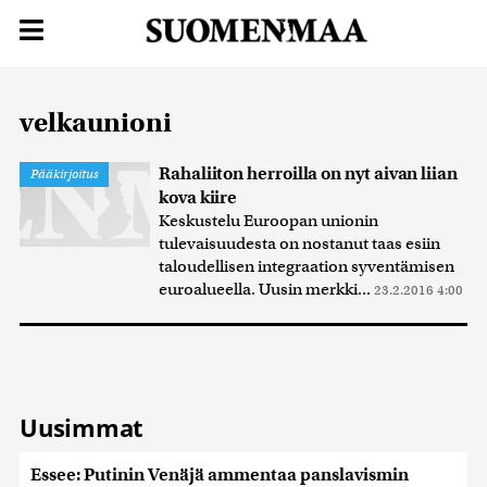
velkaunioni
Rahaliiton herroilla on nyt aivan liian
Pääkirjoitus
kova kiire
Keskustelu Euroopan unionin
tulevaisuudesta on nostanut taas esiin
taloudellisen integraation syventämisen
euroalueella. Uusin merkki...
23.2.2016 4:00
Uusimmat
Essee: Putinin Venäjä ammentaa panslavismin