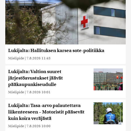
Lukijalta: Hallituksen karsea sote-politiikka
Mielipide
|
7.8.2026 11:43
Lukijalta: Valtion suuret
järjestöavustukset jäävät
pääkaupunkiseudulle
Mielipide
|
7.8.2026 10:01
Lukijalta: Tasa-arvo palautettava
liikenteeseen – Motoristit pääsevät
kuin koira veräjästä
Mielipide
|
7.8.2026 10:00