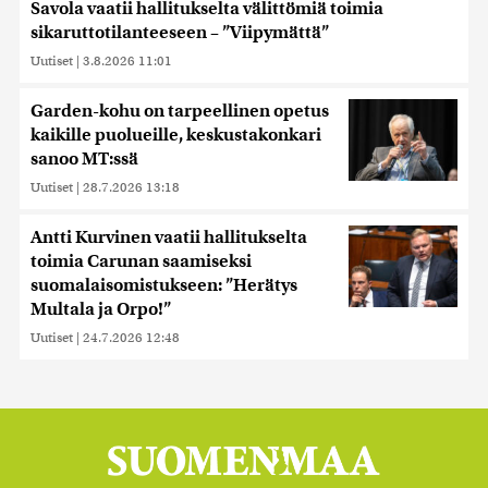
Savola vaatii hallitukselta välittömiä toimia
sikaruttotilanteeseen – ”Viipymättä”
Uutiset
|
3.8.2026 11:01
Garden-kohu on tarpeellinen opetus
kaikille puolueille, keskustakonkari
sanoo MT:ssä
Uutiset
|
28.7.2026 13:18
Antti Kurvinen vaatii hallitukselta
toimia Carunan saamiseksi
suomalaisomistukseen: ”Herätys
Multala ja Orpo!”
Uutiset
|
24.7.2026 12:48