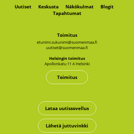
Uutiset
Keskusta
Näkökulmat
Blogit
Tapahtumat
Toimitus
etunimi.sukunimi@suomenmaa.fi
uutiset@suomenmaa.fi
Hel­sin­gin toi­mi­tus
Apol­lon­ka­tu 11 A Hel­sin­ki
Toimitus
Lataa uutissovellus
Lähetä juttuvinkki