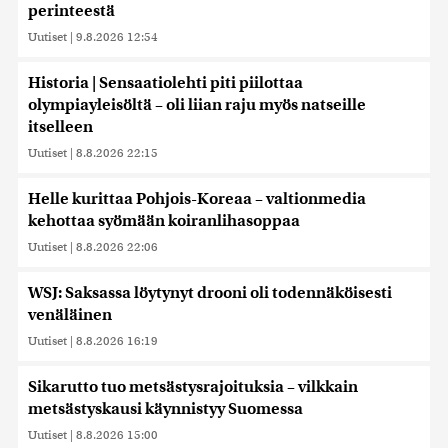
perinteestä
Uutiset
|
9.8.2026 12:54
Historia | Sensaatiolehti piti piilottaa
olympiayleisöltä – oli liian raju myös natseille
itselleen
Uutiset
|
8.8.2026 22:15
Helle kurittaa Pohjois-Koreaa – valtionmedia
kehottaa syömään koiranlihasoppaa
Uutiset
|
8.8.2026 22:06
WSJ: Saksassa löytynyt drooni oli todennäköisesti
venäläinen
Uutiset
|
8.8.2026 16:19
Sikarutto tuo metsästysrajoituksia – vilkkain
metsästyskausi käynnistyy Suomessa
Uutiset
|
8.8.2026 15:00