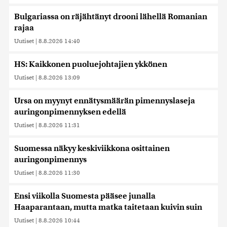
Bulgariassa on räjähtänyt drooni lähellä Romanian
rajaa
Uutiset
|
8.8.2026 14:40
HS: Kaikkonen puoluejohtajien ykkönen
Uutiset
|
8.8.2026 13:09
Ursa on myynyt ennätysmäärän pimennyslaseja
auringonpimennyksen edellä
Uutiset
|
8.8.2026 11:31
Suomessa näkyy keskiviikkona osittainen
auringonpimennys
Uutiset
|
8.8.2026 11:30
Ensi viikolla Suomesta pääsee junalla
Haaparantaan, mutta matka taitetaan kuivin suin
Uutiset
|
8.8.2026 10:44