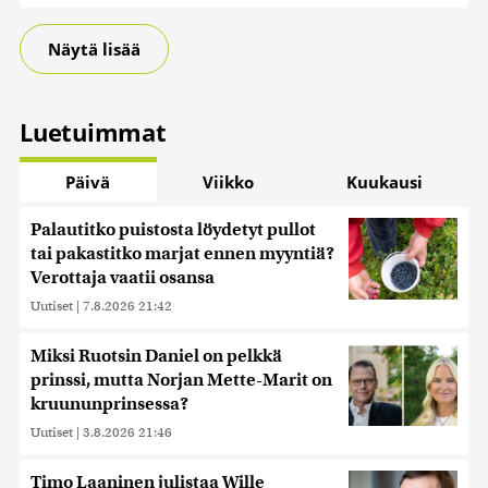
Näytä lisää
Luetuimmat
Päivä
Viikko
Kuukausi
Palautitko puistosta löydetyt pullot
tai pakastitko marjat ennen myyntiä?
Verottaja vaatii osansa
Uutiset
|
7.8.2026 21:42
Miksi Ruotsin Daniel on pelkkä
prinssi, mutta Norjan Mette-Marit on
kruununprinsessa?
Uutiset
|
3.8.2026 21:46
Timo Laaninen julistaa Wille