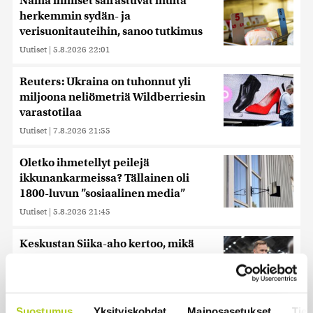
Nämä ihmiset sairastuvat muita
herkemmin sydän- ja
verisuonitauteihin, sanoo tutkimus
Uutiset
|
5.8.2026 22:01
Reuters: Ukraina on tuhonnut yli
miljoona neliömetriä Wildberriesin
varastotilaa
Uutiset
|
7.8.2026 21:55
Oletko ihmetellyt peilejä
ikkunankarmeissa? Tällainen oli
1800-luvun ”sosiaalinen media”
Uutiset
|
5.8.2026 21:45
Keskustan Siika-aho kertoo, mikä
hänestä on Ylen gallupin todellinen
uutinen – ”Kokoomus maksaa siitä
hintaa”
Uutiset
|
6.8.2026 11:56
Suostumus
Yksityiskohdat
Mainosasetukset
Tiet