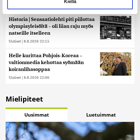
Kiellä
suostumustasi tai peruuttaa sen milloin vain
Uutiset
|
9.8.2026 12:54
evästeilmoituksessa.
Historia | Sensaatiolehti piti piilottaa
Käytämme evästeitä tarjoamamme sisällön ja mainosten
olympiayleisöltä – oli liian raju myös
räätälöimiseen, sosiaalisen median ominaisuuksien
natseille itselleen
tukemiseen ja kävijämäärämme analysoimiseen. Lisäksi
Uutiset
|
8.8.2026 22:15
jaamme sosiaalisen median, mainosalan ja analytiikka-
alan kumppaneillemme tietoja siitä, miten käytät
Helle kurittaa Pohjois-Koreaa –
sivustoamme. Kumppanimme voivat yhdistää näitä
valtionmedia kehottaa syömään
tietoja muihin tietoihin, joita olet antanut heille tai joita on
koiranlihasoppaa
kerätty, kun olet käyttänyt heidän palvelujaan. Tietoja
saatetaan myös siirtää ulkomaille.
Uutiset
|
8.8.2026 22:06
Mielipiteet
Uusimmat
Luetuimmat