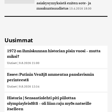
asiakysymyksistä eniten sote- ja
maakuntauudistus
13.4.2016 18:30
Uusimmat
1972 on ihmiskunnan historian pisin vuosi – mutta
miksi?
Uutiset
|
9.8.2026 21:00
Essee: Putinin Venäjä ammentaa panslavismin
perinteestä
Uutiset
|
9.8.2026 12:54
Historia | Sensaatiolehti piti piilottaa
olympiayleisöltä – oli liian raju myös natseille
itselleen