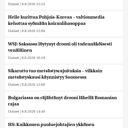
Uutiset
|
8.8.2026 22:15
Helle kurittaa Pohjois-Koreaa – valtionmedia
kehottaa syömään koiranlihasoppaa
Uutiset
|
8.8.2026 22:06
WSJ: Saksassa löytynyt drooni oli todennäköisesti
venäläinen
Uutiset
|
8.8.2026 16:19
Sikarutto tuo metsästysrajoituksia – vilkkain
metsästyskausi käynnistyy Suomessa
Uutiset
|
8.8.2026 15:00
Bulgariassa on räjähtänyt drooni lähellä Romanian
rajaa
Uutiset
|
8.8.2026 14:40
HS: Kaikkonen puoluejohtajien ykkönen