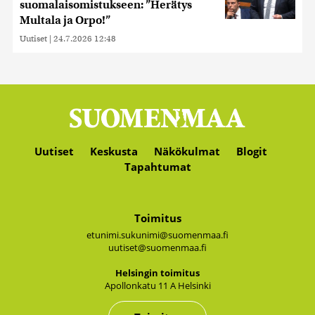
suomalaisomistukseen: ”Herätys
Multala ja Orpo!”
Uutiset
|
24.7.2026 12:48
Uutiset
Keskusta
Näkökulmat
Blogit
Tapahtumat
Toimitus
etunimi.sukunimi@suomenmaa.fi
uutiset@suomenmaa.fi
Hel­sin­gin toi­mi­tus
Apol­lon­ka­tu 11 A Hel­sin­ki