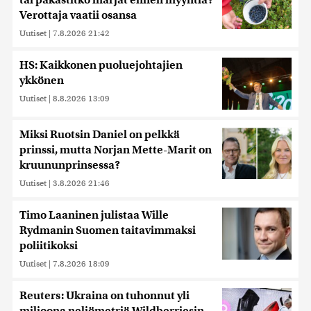
tai pakastitko marjat ennen myyntiä?
Verottaja vaatii osansa
Uutiset
|
7.8.2026 21:42
HS: Kaikkonen puoluejohtajien
ykkönen
Uutiset
|
8.8.2026 13:09
Miksi Ruotsin Daniel on pelkkä
prinssi, mutta Norjan Mette-Marit on
kruununprinsessa?
Uutiset
|
3.8.2026 21:46
Timo Laaninen julistaa Wille
Rydmanin Suomen taitavimmaksi
poliitikoksi
Uutiset
|
7.8.2026 18:09
Reuters: Ukraina on tuhonnut yli