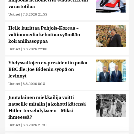
miljoona neliömetriä Wildberriesin
varastotilaa
Uutiset
|
7.8.2026 21:55
Helle kurittaa Pohjois-Koreaa –
valtionmedia kehottaa syömään
koiranlihasoppaa
Uutiset
|
8.8.2026 22:06
Yhdysvaltojen ex-presidentin poika
BBC:lle: Joe Bidenin syöpä on
levinnyt
Uutiset
|
8.8.2026 8:15
Juutalainen miekkailija voitti
natseille mitalin ja kohotti kätensä
Hitler-tervehdykseen – Miksi
ihmeessä?
Uutiset
|
6.8.2026 21:31