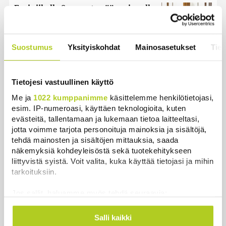
Ensi viikolla Suomesta pääsee junalla
Haaparantaan, mutta matka
taitetaan kuivin suin
Uutiset
|
8.8.2026 10:44
Suostumus
Yksityiskohdat
Mainosasetukset
Tiet
Historia | Sensaatiolehti piti piilottaa
olympiayleisöltä – oli liian raju myös
Tietojesi vastuullinen käyttö
natseille itselleen
Me ja
1022 kumppanimme
käsittelemme henkilötietojasi,
Uutiset
|
8.8.2026 22:15
esim. IP-numeroasi, käyttäen teknologioita, kuten
evästeitä, tallentamaan ja lukemaan tietoa laitteeltasi,
jotta voimme tarjota personoituja mainoksia ja sisältöjä,
tehdä mainosten ja sisältöjen mittauksia, saada
näkemyksiä kohdeyleisöstä sekä tuotekehitykseen
Uutiset
liittyvistä syistä. Voit valita, kuka käyttää tietojasi ja mihin
tarkoituksiin.
Uusimmat
Luetuimmat
Jos sallit, haluamme myös tehdä seuraavia:
Kerätä tietoja maantieteellisestä sijainnistasi,
mahdollisesti muutaman metrin tarkkuudella
Salli kaikki