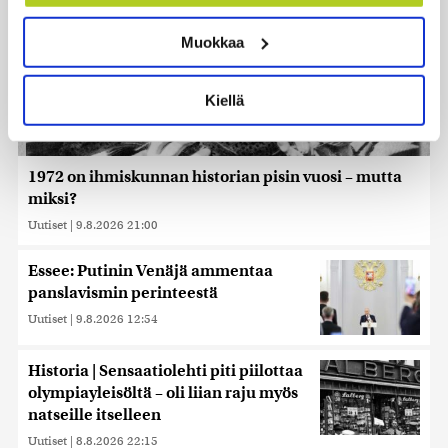
Tunnistaa laitteesi skannaamalla sen
ominaispiirteitä aktiivisesti (sormenjäljen
Muokkaa
muodostaminen)
Lue lisää siitä, miten henkilötietojasi käsitellään ja miten
voit määrittää asetuksesi
tiedot-osiossa
. Voit muuttaa
Kiellä
suostumustasi tai peruuttaa sen milloin vain
evästeilmoituksessa.
Käytämme evästeitä tarjoamamme sisällön ja mainosten
1972 on ihmiskunnan historian pisin vuosi – mutta
räätälöimiseen, sosiaalisen median ominaisuuksien
miksi?
tukemiseen ja kävijämäärämme analysoimiseen. Lisäksi
Uutiset
|
9.8.2026 21:00
jaamme sosiaalisen median, mainosalan ja analytiikka-
alan kumppaneillemme tietoja siitä, miten käytät
Essee: Putinin Venäjä ammentaa
sivustoamme. Kumppanimme voivat yhdistää näitä
panslavismin perinteestä
tietoja muihin tietoihin, joita olet antanut heille tai joita on
kerätty, kun olet käyttänyt heidän palvelujaan. Tietoja
Uutiset
|
9.8.2026 12:54
saatetaan myös siirtää ulkomaille.
Historia | Sensaatiolehti piti piilottaa
olympiayleisöltä – oli liian raju myös
natseille itselleen
Uutiset
|
8.8.2026 22:15