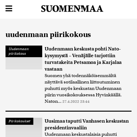
uudenmaan piirikokous
Uudenmaan keskusta pohti Nato-
Uudenmaan
piirikokous
kysymystä – Venäjälle tarjottiin
turvatakeita Petsamoa ja Karjalaa
vastaan
Suomen yhä todennäköisemmältä
näyttävä sotilaallinen liittoutuminen
puhutti myös keskustan Uudenmaan
piirin vuosikokouksessa Hyvinkäällä.
Naton...
27.4.2022 23:44
Uusimaa taputti Vanhasen keskustan
Piirikokoukset
presidentinvaaliin
Uudenmaan keskustalaisia puhutti