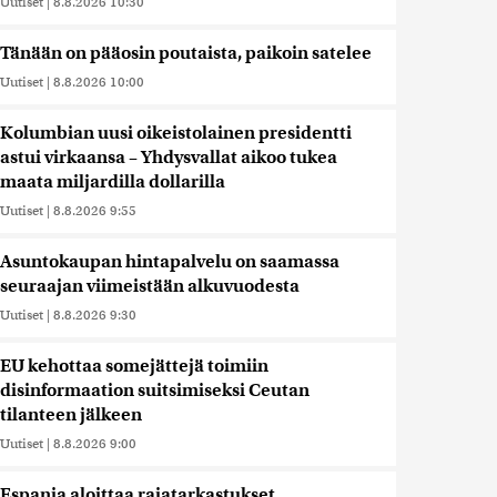
Uutiset
|
8.8.2026 10:30
Tänään on pääosin poutaista, paikoin satelee
Uutiset
|
8.8.2026 10:00
Kolumbian uusi oikeistolainen presidentti
astui virkaansa – Yhdysvallat aikoo tukea
maata miljardilla dollarilla
Uutiset
|
8.8.2026 9:55
Asuntokaupan hintapalvelu on saamassa
seuraajan viimeistään alkuvuodesta
Uutiset
|
8.8.2026 9:30
EU kehottaa somejättejä toimiin
disinformaation suitsimiseksi Ceutan
tilanteen jälkeen
Uutiset
|
8.8.2026 9:00
Espanja aloittaa rajatarkastukset