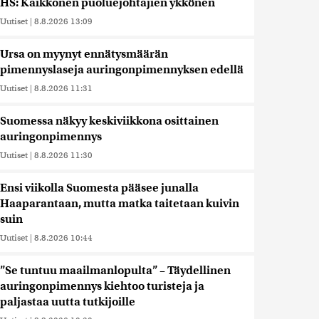
HS: Kaikkonen puoluejohtajien ykkönen
Uutiset
|
8.8.2026 13:09
Ursa on myynyt ennätysmäärän
pimennyslaseja auringonpimennyksen edellä
Uutiset
|
8.8.2026 11:31
Suomessa näkyy keskiviikkona osittainen
auringonpimennys
Uutiset
|
8.8.2026 11:30
Ensi viikolla Suomesta pääsee junalla
Haaparantaan, mutta matka taitetaan kuivin
suin
Uutiset
|
8.8.2026 10:44
”Se tuntuu maailmanlopulta” – Täydellinen
auringonpimennys kiehtoo turisteja ja
paljastaa uutta tutkijoille