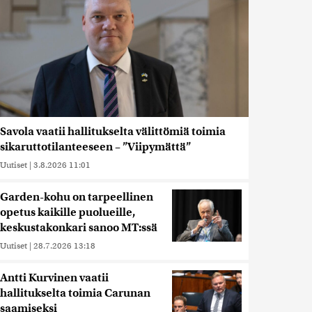
Savola vaatii hallitukselta välittömiä toimia
sikaruttotilanteeseen – ”Viipymättä”
Uutiset
|
3.8.2026 11:01
Garden-kohu on tarpeellinen
opetus kaikille puolueille,
keskustakonkari sanoo MT:ssä
Uutiset
|
28.7.2026 13:18
Antti Kurvinen vaatii
hallitukselta toimia Carunan
saamiseksi