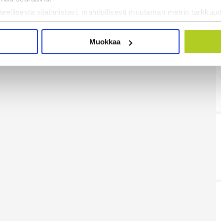
teellisestä sijainnistasi, mahdollisesti muutaman metrin tarkkuud
kannaamalla sen ominaispiirteitä aktiivisesti (sormenjäljen muod
tietojasi käsitellään ja miten voit määrittää asetuksesi
tiedot-osi
Muokkaa
sen milloin vain evästeilmoituksessa.
mme sisällön ja mainosten räätälöimiseen, sosiaalisen median
iseen. Lisäksi jaamme sosiaalisen median, mainosalan ja analy
, miten käytät sivustoamme. Kumppanimme voivat yhdistää näitä t
on kerätty, kun olet käyttänyt heidän palvelujaan. Tietoja saatetaan