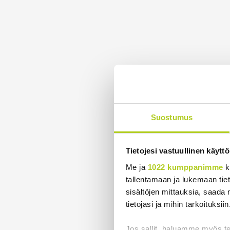
Suostumus
Tietojesi vastuullinen käyttö
Me ja
1022 kumppanimme
k
tallentamaan ja lukemaan tieto
sisältöjen mittauksia, saada 
tietojasi ja mihin tarkoituksiin
Jos sallit, haluamme myös t