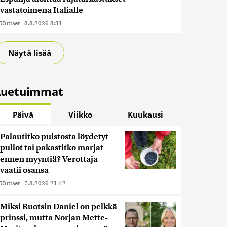
vastatoimena Italialle
Uutiset
|
8.8.2026 8:31
Näytä lisää
Luetuimmat
Päivä
Viikko
Kuukausi
Palautitko puistosta löydetyt
pullot tai pakastitko marjat
ennen myyntiä? Verottaja
vaatii osansa
Uutiset
|
7.8.2026 21:42
Miksi Ruotsin Daniel on pelkkä
prinssi, mutta Norjan Mette-