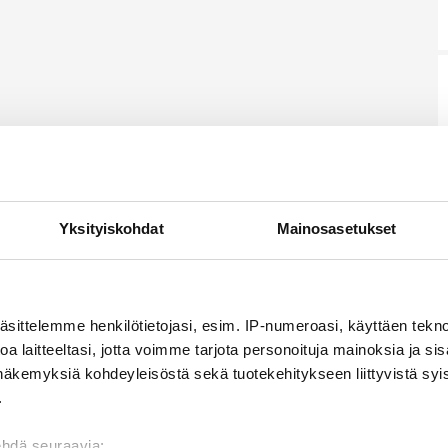
Yksityiskohdat
Mainosasetukset
äsittelemme henkilötietojasi, esim. IP-numeroasi, käyttäen teknol
a laitteeltasi, jotta voimme tarjota personoituja mainoksia ja sis
näkemyksiä kohdeyleisöstä sekä tuotekehitykseen liittyvistä syist
.
ehdä seuraavia: