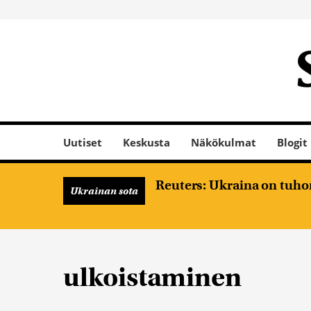
Uutiset
Keskusta
Näkökulmat
Blogit
Reuters: Ukraina on tuhon
Ukrainan sota
ulkoistaminen