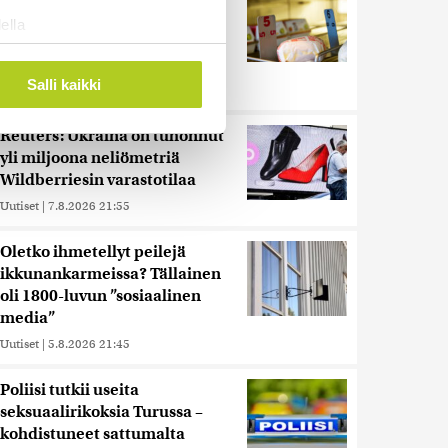
muita herkemmin sydän- ja
ella
verisuonitauteihin, sanoo
ostaminen)
tutkimus
ossa
. Voit muuttaa
Salli kaikki
Uutiset
|
5.8.2026 22:01
Reuters: Ukraina on tuhonnut
 ominaisuuksien tukemiseen
yli miljoona neliömetriä
tiikka-alan
Wildberriesin varastotilaa
ietoja muihin tietoihin, joita
Uutiset
|
7.8.2026 21:55
 myös siirtää ulkomaille.
Oletko ihmetellyt peilejä
ikkunankarmeissa? Tällainen
oli 1800-luvun ”sosiaalinen
media”
Uutiset
|
5.8.2026 21:45
Poliisi tutkii useita
seksuaalirikoksia Turussa –
kohdistuneet sattumalta