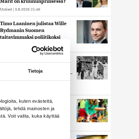
Marit on kruununprinsessa?
Uutiset
|
3.8.2026 21:46
Timo Laaninen julistaa Wille
Rydmanin Suomen
taitavimmaksi poliitikoksi
Uutiset
|
7.8.2026 18:09
Juutalainen miekkailija voitti
natseille mitalin ja kohotti
Tietoja
kätensä Hitler-tervehdykseen –
Miksi ihmeessä?
Uutiset
|
6.8.2026 21:31
ogioita, kuten evästeitä,
Ihmiset kahmivat nyt näitä
ältöjä, tehdä mainosten ja
tuotteita Lidleistä –
”Hittitrendi”
ä. Voit valita, kuka käyttää
Uutiset
|
5.8.2026 21:21
Nämä ihmiset sairastuvat