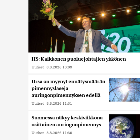
HS: Kaikkonen puoluejohtajien ykkönen
Uutiset
|
8.8.2026 13:09
Ursa on myynyt ennätysmäärän
pimennyslaseja
auringonpimennyksen edellä
Uutiset
|
8.8.2026 11:31
Suomessa näkyy keskiviikkona
osittainen auringonpimennys
Uutiset
|
8.8.2026 11:30