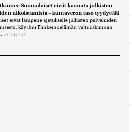
tkimus: Suomalaiset eivät kannata julkisten
iden ulkoistamista – kuntaveron taso tyydyttää
set eivät lämpene ajatukselle julkisten palveluiden
misesta, käy ilmi Elinkeinoelämän valtuuskunnan
..
7.3.2017 9:55