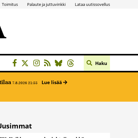
Toimitus
Palaute ja juttuvinkki
Lataa uutissovellus
Haku
tilaa
Lue lisää
7.8.2026 21:55
Uusimmat