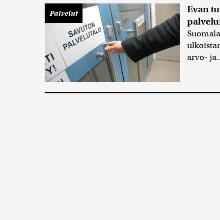
Evan tu
Palvelut
palvelu
Suomalai
ulkoista
arvo- ja.