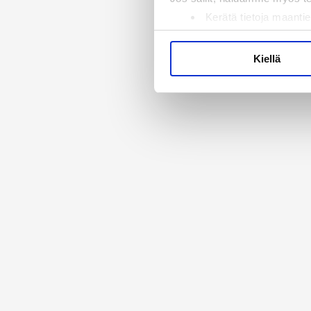
Kerätä tietoja maantie
Tunnistaa laitteesi s
Lue lisää siitä, miten henkilö
Kiellä
suostumustasi tai peruuttaa 
Käytämme evästeitä tarjoama
ja kävijämäärämme analysoim
kumppaneillemme tietoja siitä
olet antanut heille tai joita 