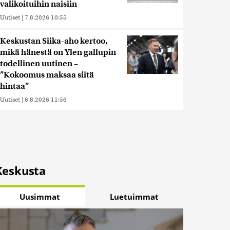
valikoituihin naisiin
Uutiset
|
7.8.2026 10:55
Keskustan Siika-aho kertoo,
mikä hänestä on Ylen gallupin
todellinen uutinen –
”Kokoomus maksaa siitä
hintaa”
Uutiset
|
6.8.2026 11:56
Keskusta
Uusimmat
Luetuimmat