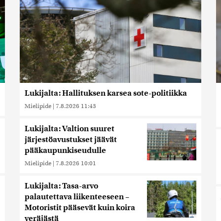
Lukijalta: Hallituksen karsea sote-politiikka
Mielipide
|
7.8.2026 11:43
Lukijalta: Valtion suuret
järjestöavustukset jäävät
pääkaupunkiseudulle
Mielipide
|
7.8.2026 10:01
Lukijalta: Tasa-arvo
palautettava liikenteeseen –
Motoristit pääsevät kuin koira
veräjästä