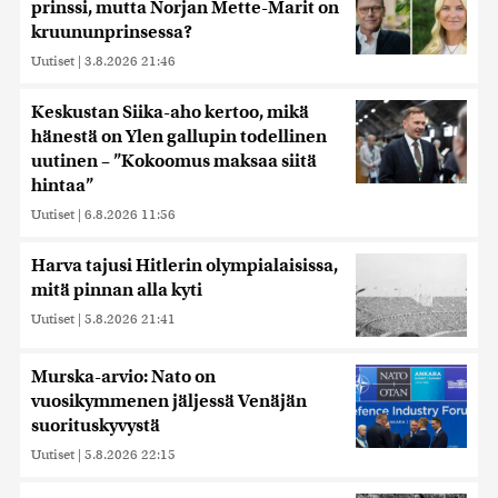
prinssi, mutta Norjan Mette-Marit on
kruununprinsessa?
Uutiset
|
3.8.2026 21:46
Keskustan Siika-aho kertoo, mikä
hänestä on Ylen gallupin todellinen
uutinen – ”Kokoomus maksaa siitä
hintaa”
Uutiset
|
6.8.2026 11:56
Harva tajusi Hitlerin olympialaisissa,
mitä pinnan alla kyti
Uutiset
|
5.8.2026 21:41
Murska-arvio: Nato on
vuosikymmenen jäljessä Venäjän
suorituskyvystä
Uutiset
|
5.8.2026 22:15