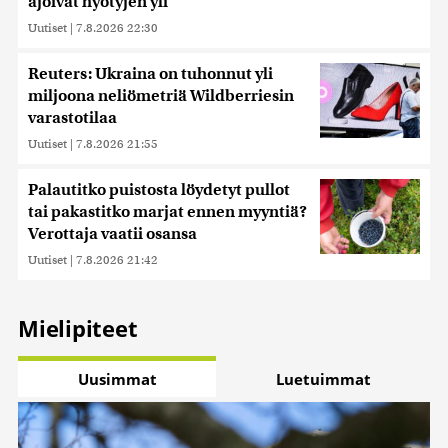
ajoivat hyötyjen yli
kerätty, kun olet käyttänyt heidän palvelujaan. Tietoja
saatetaan myös siirtää ulkomaille.
Uutiset
|
7.8.2026 22:30
Reuters: Ukraina on tuhonnut yli
miljoona neliömetriä Wildberriesin
varastotilaa
Uutiset
|
7.8.2026 21:55
Palautitko puistosta löydetyt pullot
tai pakastitko marjat ennen myyntiä?
Verottaja vaatii osansa
Uutiset
|
7.8.2026 21:42
Mielipiteet
Uusimmat
Luetuimmat