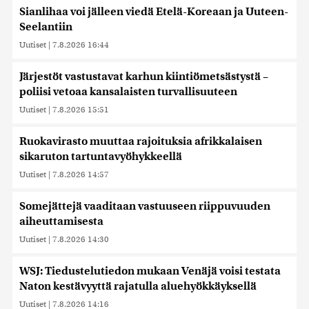
Sianlihaa voi jälleen viedä Etelä-Koreaan ja Uuteen-
Seelantiin
Uutiset
|
7.8.2026 16:44
Järjestöt vastustavat karhun kiintiömetsästystä –
poliisi vetoaa kansalaisten turvallisuuteen
Uutiset
|
7.8.2026 15:51
Ruokavirasto muuttaa rajoituksia afrikkalaisen
sikaruton tartuntavyöhykkeellä
Uutiset
|
7.8.2026 14:57
Somejättejä vaaditaan vastuuseen riippuvuuden
aiheuttamisesta
Uutiset
|
7.8.2026 14:30
WSJ: Tiedustelutiedon mukaan Venäjä voisi testata
Naton kestävyyttä rajatulla aluehyökkäyksellä
Uutiset
|
7.8.2026 14:16