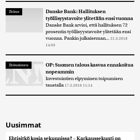
Danske Bank: Hallituksen
Talous
työllisyystavoite ylitetään ensi vuonna
Danske Bank arvioi, että hallituksen 72
prosentin työllisyystavoite ylitetään ensi
vuonna. Pankin julkaiseman...
21.3.2018
14:33
OP: Suomen talous kasvaa ennakoitua
Talouskasvu
nopeammin
Investointien elpyminen toipumisen
taustalla
17.5.2016 11:14
Uusimmat
Ehtisitkö kosia sekunnissa? – Karkaussekunti on