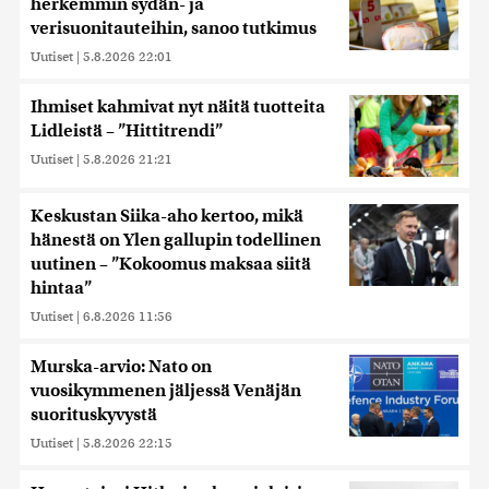
herkemmin sydän- ja
verisuonitauteihin, sanoo tutkimus
Uutiset
|
5.8.2026 22:01
Ihmiset kahmivat nyt näitä tuotteita
Lidleistä – ”Hittitrendi”
Uutiset
|
5.8.2026 21:21
Keskustan Siika-aho kertoo, mikä
hänestä on Ylen gallupin todellinen
uutinen – ”Kokoomus maksaa siitä
hintaa”
Uutiset
|
6.8.2026 11:56
Murska-arvio: Nato on
vuosikymmenen jäljessä Venäjän
suorituskyvystä
Uutiset
|
5.8.2026 22:15