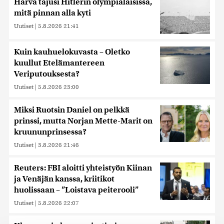
Harva tajusi Hitlerin olympialaisissa,
mitä pinnan alla kyti
Uutiset
|
5.8.2026 21:41
Kuin kauhuelokuvasta – Oletko
kuullut Etelämantereen
Veriputouksesta?
Uutiset
|
5.8.2026 23:00
Miksi Ruotsin Daniel on pelkkä
prinssi, mutta Norjan Mette-Marit on
kruununprinsessa?
Uutiset
|
3.8.2026 21:46
Reuters: FBI aloitti yhteistyön Kiinan
ja Venäjän kanssa, kriitikot
huolissaan – ”Loistava peiterooli”
Uutiset
|
5.8.2026 22:07