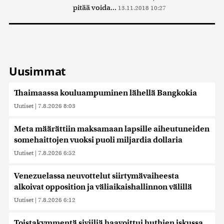
pitää voida...
13.11.2018 10:27
Uusimmat
Thaimaassa kouluampuminen lähellä Bangkokia
Uutiset
|
7.8.2026 8:03
Meta määrättiin maksamaan lapsille aiheutuneiden
somehaittojen vuoksi puoli miljardia dollaria
Uutiset
|
7.8.2026 6:52
Venezuelassa neuvottelut siirtymävaiheesta
alkoivat opposition ja väliaikaishallinnon välillä
Uutiset
|
7.8.2026 6:12
Toistakymmentä siviiliä haavoittui huthien iskussa