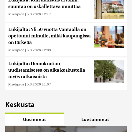
Lukijalta: Kun uudistus ei toimi,
suuntaa on uskallettava muuttaa
Mielipide
|
5.8.2026 12:17
Lukijalta: Yli 50 vuotta Vantaalla on
opettanut minulle, mikä kaupungissa
on tärkeää
Mielipide
|
5.8.2026 12:09
Lukijalta: Demokratian
uudistamisessa on aika keskustella
myös ratkaisuista
Mielipide
|
5.8.2026 11:07
Keskusta
Uusimmat
Luetuimmat