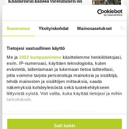
Khamenein kanssa viestiminen on
vaikeaa, sanoo Iranin presidentti
Uutiset
|
6.8.2026 0:58
Suostumus
Yksityiskohdat
Mainosasetukset
Tiet
Iso osa keskustaa ja kokoomusta
äänestäneistä on vielä katsomossa,
paljastaa Ylen mittaus – ”Eivät oikein
Tietojesi vastuullinen käyttö
löydä puoluetta”
Uutiset
|
6.8.2026 15:57
Me ja
1022 kumppanimme
käsittelemme henkilötietojasi,
esim. IP-numeroasi, käyttäen teknologioita, kuten
evästeitä, tallentamaan ja lukemaan tietoa laitteeltasi,
jotta voimme tarjota personoituja mainoksia ja sisältöjä,
tehdä mainosten ja sisältöjen mittauksia, saada
näkemyksiä kohdeyleisöstä sekä tuotekehitykseen
Uutiset
liittyvistä syistä. Voit valita, kuka käyttää tietojasi ja mihin
tarkoituksiin.
Uusimmat
Luetuimmat
Jos sallit, haluamme myös tehdä seuraavia:
Kerätä tietoja maantieteellisestä sijainnistasi,
mahdollisesti muutaman metrin tarkkuudella
Salli kaikki