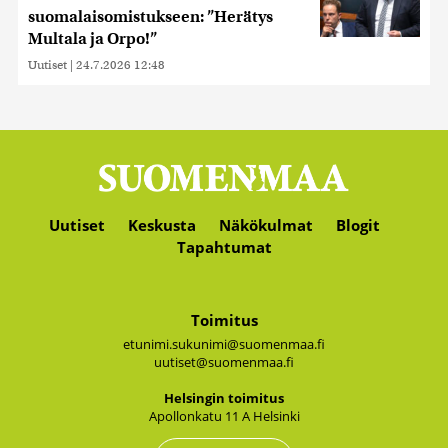
suomalaisomistukseen: ”Herätys
Multala ja Orpo!”
Uutiset
|
24.7.2026 12:48
Uutiset
Keskusta
Näkökulmat
Blogit
Tapahtumat
Toimitus
etunimi.sukunimi@suomenmaa.fi
uutiset@suomenmaa.fi
Hel­sin­gin toi­mi­tus
Apol­lon­ka­tu 11 A Hel­sin­ki