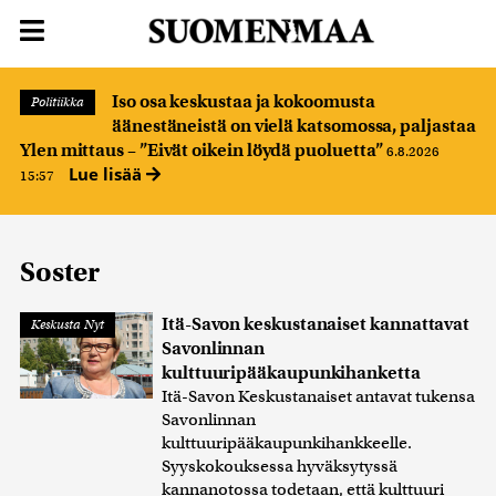
Iso osa keskustaa ja kokoomusta
Politiikka
äänestäneistä on vielä katsomossa, paljastaa
Ylen mittaus – ”Eivät oikein löydä puoluetta”
6.8.2026
Lue lisää
15:57
Soster
Itä-Savon keskustanaiset kannattavat
Keskusta Nyt
Savonlinnan
kulttuuripääkaupunkihanketta
Itä-Savon Keskustanaiset antavat tukensa
Savonlinnan
kulttuuripääkaupunkihankkeelle.
Syyskokouksessa hyväksytyssä
kannanotossa todetaan, että kulttuuri