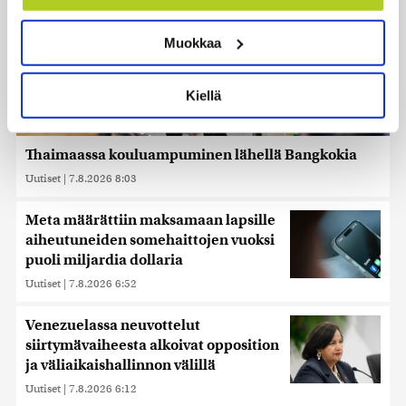
Tunnistaa laitteesi skannaamalla sen
ominaispiirteitä aktiivisesti (sormenjäljen
Muokkaa
muodostaminen)
Lue lisää siitä, miten henkilötietojasi käsitellään ja miten
voit määrittää asetuksesi
tiedot-osiossa
. Voit muuttaa
Kiellä
suostumustasi tai peruuttaa sen milloin vain
evästeilmoituksessa.
Thaimaassa kouluampuminen lähellä Bangkokia
Käytämme evästeitä tarjoamamme sisällön ja mainosten
Uutiset
|
7.8.2026 8:03
räätälöimiseen, sosiaalisen median ominaisuuksien
tukemiseen ja kävijämäärämme analysoimiseen. Lisäksi
jaamme sosiaalisen median, mainosalan ja analytiikka-
Meta määrättiin maksamaan lapsille
alan kumppaneillemme tietoja siitä, miten käytät
aiheutuneiden somehaittojen vuoksi
sivustoamme. Kumppanimme voivat yhdistää näitä
puoli miljardia dollaria
tietoja muihin tietoihin, joita olet antanut heille tai joita on
Uutiset
|
7.8.2026 6:52
kerätty, kun olet käyttänyt heidän palvelujaan. Tietoja
saatetaan myös siirtää ulkomaille.
Venezuelassa neuvottelut
siirtymävaiheesta alkoivat opposition
ja väliaikaishallinnon välillä
Uutiset
|
7.8.2026 6:12