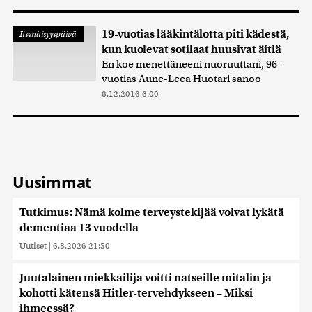
19-vuotias lääkintälotta piti kädestä,
Itsenäisyyspäivä
kun kuolevat sotilaat huusivat äitiä
En koe menettäneeni nuoruuttani, 96-
vuotias Aune-Leea Huotari sanoo
6.12.2016 6:00
Uusimmat
Tutkimus: Nämä kolme terveystekijää voivat lykätä
dementiaa 13 vuodella
Uutiset
|
6.8.2026 21:50
Juutalainen miekkailija voitti natseille mitalin ja
kohotti kätensä Hitler-tervehdykseen – Miksi
ihmeessä?