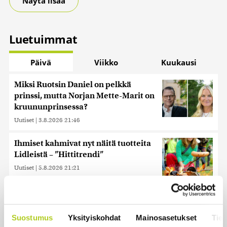
Näytä lisää
Luetuimmat
Päivä
Viikko
Kuukausi
Miksi Ruotsin Daniel on pelkkä
prinssi, mutta Norjan Mette-Marit on
kruununprinsessa?
Uutiset
|
3.8.2026 21:46
Ihmiset kahmivat nyt näitä tuotteita
Lidleistä – ”Hittitrendi”
Uutiset
|
5.8.2026 21:21
Murska-arvio: Nato on
vuosikymmenen jäljessä Venäjän
suorituskyvystä
Suostumus
Yksityiskohdat
Mainosasetukset
Tiet