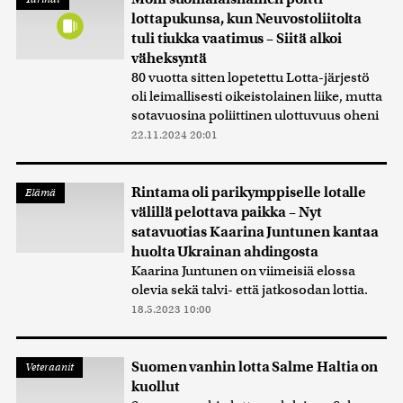
lottapukunsa, kun Neuvostoliitolta
tuli tiukka vaatimus – Siitä alkoi
väheksyntä
80 vuotta sitten lopetettu Lotta-järjestö
oli leimallisesti oikeistolainen liike, mutta
sotavuosina poliittinen ulottuvuus oheni
22.11.2024 20:01
Rintama oli parikymppiselle lotalle
Elämä
välillä pelottava paikka – Nyt
satavuotias Kaarina Juntunen kantaa
huolta Ukrainan ahdingosta
Kaarina Juntunen on viimeisiä elossa
olevia sekä talvi- että jatkosodan lottia.
18.5.2023 10:00
Suomen vanhin lotta Salme Haltia on
Veteraanit
kuollut