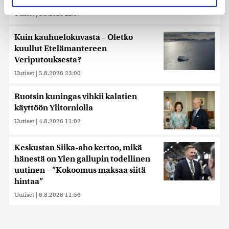
huolissaan – ”Loistava peiterooli”
evästeilmoituksessa.
Uutiset
|
5.8.2026 22:07
Käytämme evästeitä tarjoamamme sisällön ja mainosten
Kuin kauhuelokuvasta – Oletko
räätälöimiseen, sosiaalisen median ominaisuuksien
kuullut Etelämantereen
tukemiseen ja kävijämäärämme analysoimiseen. Lisäksi
Veriputouksesta?
jaamme sosiaalisen median, mainosalan ja analytiikka-
Uutiset
|
5.8.2026 23:00
alan kumppaneillemme tietoja siitä, miten käytät
sivustoamme. Kumppanimme voivat yhdistää näitä
tietoja muihin tietoihin, joita olet antanut heille tai joita on
Ruotsin kuningas vihkii kalatien
kerätty, kun olet käyttänyt heidän palvelujaan. Tietoja
käyttöön Ylitorniolla
saatetaan myös siirtää ulkomaille.
Uutiset
|
4.8.2026 11:02
Keskustan Siika-aho kertoo, mikä
hänestä on Ylen gallupin todellinen
uutinen – ”Kokoomus maksaa siitä
hintaa”
Uutiset
|
6.8.2026 11:56