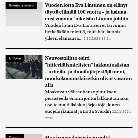
Vuoden lotta Eva Lintunen on elänyt
Itsenäisyyspäivä
täyttä elämää 100 vuotta – ja haluaa
ensi vuonna "oikeisiin Linnan juhliin"
Vuoden lotan Eva Lintusen ei tarvinnut
hetkeäkään miettiä, mitä hän laittaisi
ylleen elämänsä...
2.12.2024 15:24
Neuvostoliitto esitti
Historia
"hitleriläismielisten" lakkautuslistan
– urheilu- ja ilmailujärjestöjä meni,
nuorkokoomuslaisetkin olivat vasaran
alla
Moskovan välirauhansopimuksen
perusteella Suomi joutui lakkauttamaan
useita maltillisiakin järjestöjä, kuten
suojeluskunnat ja Lotta Svärdin
22.11.2024
22:00
Moni suomalaisnainen poltti
Tarinat