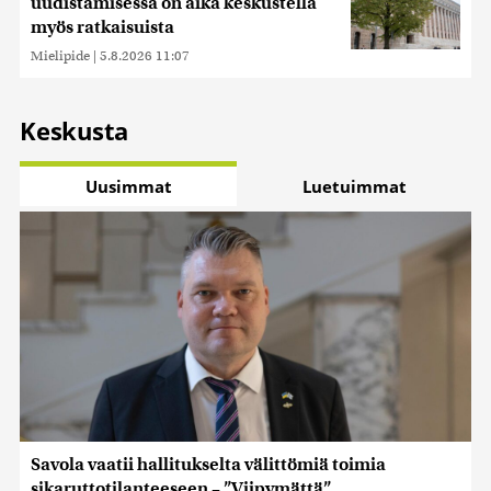
uudistamisessa on aika keskustella
myös ratkaisuista
Mielipide
|
5.8.2026 11:07
Keskusta
Uusimmat
Luetuimmat
Savola vaatii hallitukselta välittömiä toimia
sikaruttotilanteeseen – ”Viipymättä”