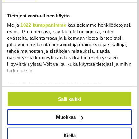
Uutiset
|
5.8.2026 22:15
Nämä ihmiset sairastuvat muita
Tietojesi vastuullinen käyttö
herkemmin sydän- ja
Me ja
1022 kumppanimme
käsittelemme henkilötietojasi,
verisuonitauteihin, sanoo tutkimus
esim. IP-numeroasi, käyttäen teknologioita, kuten
Uutiset
|
5.8.2026 22:01
evästeitä, tallentamaan ja lukemaan tietoa laitteeltasi,
jotta voimme tarjota personoituja mainoksia ja sisältöjä,
tehdä mainosten ja sisältöjen mittauksia, saada
Ukrainan mukaan yhtään Venäjän
näkemyksiä kohdeyleisöstä sekä tuotekehitykseen
ohjusta ei kyetty pudottamaan
liittyvistä syistä. Voit valita, kuka käyttää tietojasi ja mihin
iskussa, jossa kuoli toistakymmentä
tarkoituksiin.
ihmistä
Uutiset
|
5.8.2026 9:21
Jos sallit, haluamme myös tehdä seuraavia:
Kerätä tietoja maantieteellisestä sijainnistasi,
Harva tajusi Hitlerin olympialaisissa,
mahdollisesti muutaman metrin tarkkuudella
Salli kaikki
mitä pinnan alla kyti
Tunnistaa laitteesi skannaamalla sen
Uutiset
|
5.8.2026 21:41
ominaispiirteitä aktiivisesti (sormenjäljen
Muokkaa
muodostaminen)
Lue lisää siitä, miten henkilötietojasi käsitellään ja miten
Reuters: FBI aloitti yhteistyön Kiinan
voit määrittää asetuksesi
tiedot-osiossa
. Voit muuttaa
ja Venäjän kanssa, kriitikot
Kiellä
suostumustasi tai peruuttaa sen milloin vain