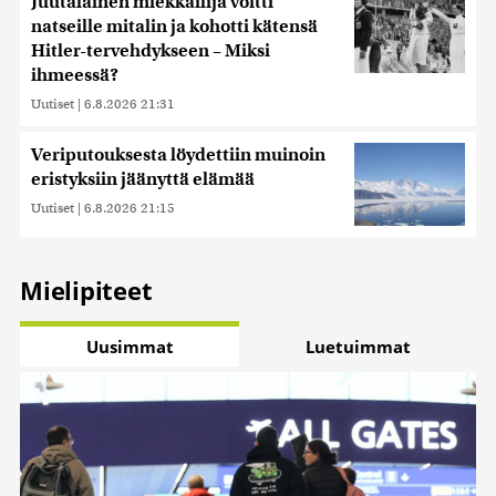
Juutalainen miekkailija voitti
natseille mitalin ja kohotti kätensä
Hitler-tervehdykseen – Miksi
ihmeessä?
Uutiset
|
6.8.2026 21:31
Veriputouksesta löydettiin muinoin
eristyksiin jäänyttä elämää
Uutiset
|
6.8.2026 21:15
Mielipiteet
Uusimmat
Luetuimmat