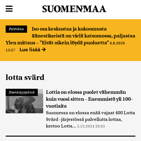
Iso osa keskustaa ja kokoomusta
Politiikka
äänestäneistä on vielä katsomossa, paljastaa
Ylen mittaus – ”Eivät oikein löydä puoluetta”
6.8.2026
Lue lisää
15:57
lotta svärd
Lottia on elossa puolet vähemmän
Itsenäisyyspäivä
kuin vuosi sitten – Enemmistö yli 100-
vuotiaita
Suomessa on elossa enää vajaat 400 Lotta
Svärd -järjestössä palvellutta lottaa,
kertoo Lotta...
5.12.2024 20:35