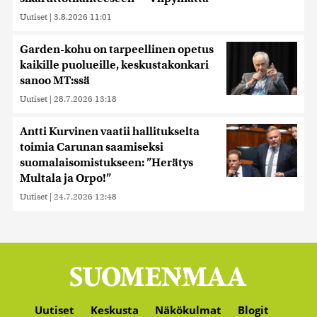
Uutiset
|
3.8.2026 11:01
Garden-kohu on tarpeellinen opetus
kaikille puolueille, keskustakonkari
sanoo MT:ssä
Uutiset
|
28.7.2026 13:18
Antti Kurvinen vaatii hallitukselta
toimia Carunan saamiseksi
suomalaisomistukseen: ”Herätys
Multala ja Orpo!”
Uutiset
|
24.7.2026 12:48
Uutiset
Keskusta
Näkökulmat
Blogit