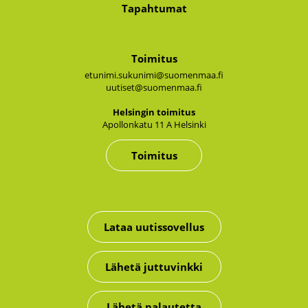
Tapahtumat
Toimitus
etunimi.sukunimi@suomenmaa.fi
uutiset@suomenmaa.fi
Hel­sin­gin toi­mi­tus
Apol­lon­ka­tu 11 A Hel­sin­ki
Toimitus
Lataa uutissovellus
Lähetä juttuvinkki
Lähetä palautetta