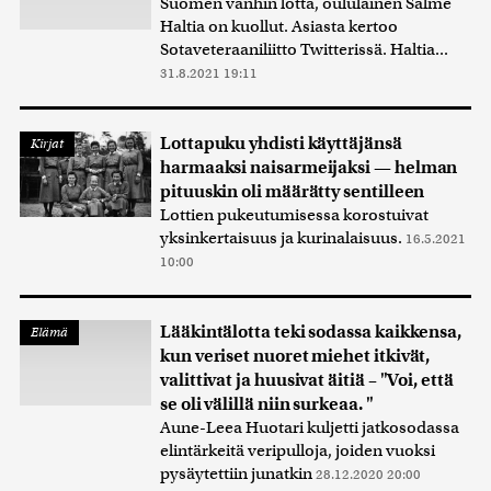
Suomen vanhin lotta, oululainen Salme
Haltia on kuollut. Asiasta kertoo
Sotaveteraaniliitto Twitterissä. Haltia...
31.8.2021 19:11
Lottapuku yhdisti käyttäjänsä
Kirjat
harmaaksi naisarmeijaksi — helman
pituuskin oli määrätty sentilleen
Lottien pukeutumisessa korostuivat
yksinkertaisuus ja kurinalaisuus.
16.5.2021
10:00
Lääkintälotta teki sodassa kaikkensa,
Elämä
kun veriset nuoret miehet itkivät,
valittivat ja huusivat äitiä – "Voi, että
se oli välillä niin surkeaa. "
Aune-Leea Huotari kuljetti jatkosodassa
elintärkeitä veripulloja, joiden vuoksi
pysäytettiin junatkin
28.12.2020 20:00