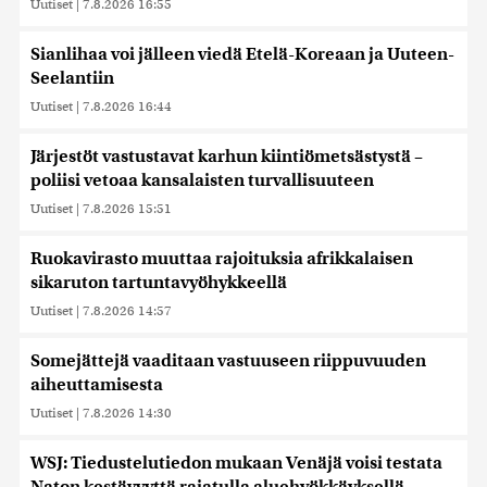
Uutiset
|
7.8.2026 16:55
Sianlihaa voi jälleen viedä Etelä-Koreaan ja Uuteen-
Seelantiin
Uutiset
|
7.8.2026 16:44
Järjestöt vastustavat karhun kiintiömetsästystä –
poliisi vetoaa kansalaisten turvallisuuteen
Uutiset
|
7.8.2026 15:51
Ruokavirasto muuttaa rajoituksia afrikkalaisen
sikaruton tartuntavyöhykkeellä
Uutiset
|
7.8.2026 14:57
Somejättejä vaaditaan vastuuseen riippuvuuden
aiheuttamisesta
Uutiset
|
7.8.2026 14:30
WSJ: Tiedustelutiedon mukaan Venäjä voisi testata