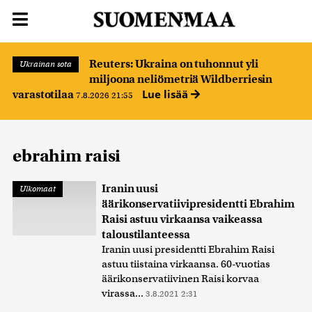
Reuters: Ukraina on tuhonnut yli
Ukrainan sota
miljoona neliömetriä Wildberriesin
Lue lisää
varastotilaa
7.8.2026 21:55
ebrahim raisi
Iranin uusi
Ulkomaat
äärikonservatiivipresidentti Ebrahim
Raisi astuu virkaansa vaikeassa
taloustilanteessa
Iranin uusi presidentti Ebrahim Raisi
astuu tiistaina virkaansa. 60-vuotias
äärikonservatiivinen Raisi korvaa
virassa...
3.8.2021 2:31