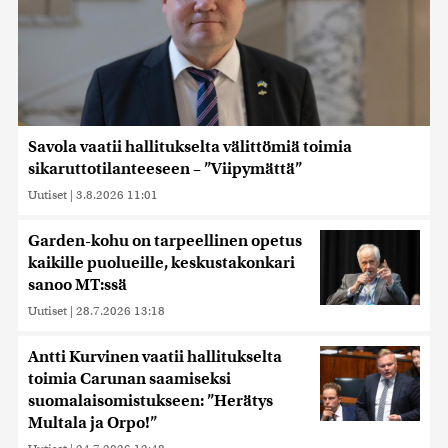
Savola vaatii hallitukselta välittömiä toimia
sikaruttotilanteeseen – ”Viipymättä”
Uutiset
|
3.8.2026 11:01
Garden-kohu on tarpeellinen opetus
kaikille puolueille, keskustakonkari
sanoo MT:ssä
Uutiset
|
28.7.2026 13:18
Antti Kurvinen vaatii hallitukselta
toimia Carunan saamiseksi
suomalaisomistukseen: ”Herätys
Multala ja Orpo!”