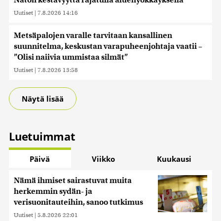
Naton kestävyyttä rajatulla aluehyökkäyksellä
Uutiset
|
7.8.2026 14:16
Metsäpalojen varalle tarvitaan kansallinen
suunnitelma, keskustan varapuheenjohtaja vaatii –
”Olisi naiivia ummistaa silmät”
Uutiset
|
7.8.2026 13:58
Näytä lisää
Luetuimmat
Päivä
Viikko
Kuukausi
Nämä ihmiset sairastuvat muita
herkemmin sydän- ja
verisuonitauteihin, sanoo tutkimus
Uutiset
|
5.8.2026 22:01