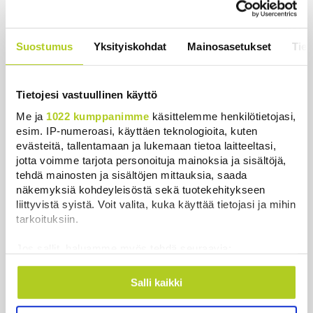
huolissaan – ”Loistava peiterooli”
Uutiset
|
5.8.2026 22:07
Suostumus
Yksityiskohdat
Mainosasetukset
Tiet
Khamenein kanssa viestiminen on
vaikeaa, sanoo Iranin presidentti
Uutiset
|
6.8.2026 0:58
Tietojesi vastuullinen käyttö
Me ja
1022 kumppanimme
käsittelemme henkilötietojasi,
esim. IP-numeroasi, käyttäen teknologioita, kuten
evästeitä, tallentamaan ja lukemaan tietoa laitteeltasi,
jotta voimme tarjota personoituja mainoksia ja sisältöjä,
Uutiset
tehdä mainosten ja sisältöjen mittauksia, saada
näkemyksiä kohdeyleisöstä sekä tuotekehitykseen
liittyvistä syistä. Voit valita, kuka käyttää tietojasi ja mihin
Uusimmat
Luetuimmat
tarkoituksiin.
Jos sallit, haluamme myös tehdä seuraavia:
Kerätä tietoja maantieteellisestä sijainnistasi,
mahdollisesti muutaman metrin tarkkuudella
Salli kaikki
Tunnistaa laitteesi skannaamalla sen
ominaispiirteitä aktiivisesti (sormenjäljen