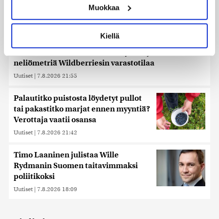
Muokkaa
muodostaminen)
Lue lisää siitä, miten henkilötietojasi käsitellään ja miten
voit määrittää asetuksesi
tiedot-osiossa
. Voit muuttaa
Kiellä
suostumustasi tai peruuttaa sen milloin vain
evästeilmoituksessa.
Reuters: Ukraina on tuhonnut yli miljoona
neliömetriä Wildberriesin varastotilaa
Käytämme evästeitä tarjoamamme sisällön ja mainosten
Uutiset
|
7.8.2026 21:55
räätälöimiseen, sosiaalisen median ominaisuuksien
tukemiseen ja kävijämäärämme analysoimiseen. Lisäksi
Palautitko puistosta löydetyt pullot
jaamme sosiaalisen median, mainosalan ja analytiikka-
tai pakastitko marjat ennen myyntiä?
alan kumppaneillemme tietoja siitä, miten käytät
Verottaja vaatii osansa
sivustoamme. Kumppanimme voivat yhdistää näitä
tietoja muihin tietoihin, joita olet antanut heille tai joita on
Uutiset
|
7.8.2026 21:42
kerätty, kun olet käyttänyt heidän palvelujaan. Tietoja
saatetaan myös siirtää ulkomaille.
Timo Laaninen julistaa Wille
Rydmanin Suomen taitavimmaksi
poliitikoksi
Uutiset
|
7.8.2026 18:09