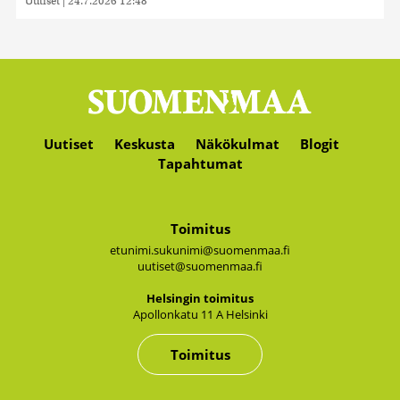
Uutiset
|
24.7.2026 12:48
Uutiset
Keskusta
Näkökulmat
Blogit
Tapahtumat
Toimitus
etunimi.sukunimi@suomenmaa.fi
uutiset@suomenmaa.fi
Hel­sin­gin toi­mi­tus
Apol­lon­ka­tu 11 A Hel­sin­ki
Toimitus