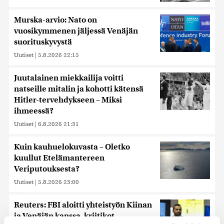
Murska-arvio: Nato on
vuosikymmenen jäljessä Venäjän
suorituskyvystä
Uutiset
|
5.8.2026 22:15
Juutalainen miekkailija voitti
natseille mitalin ja kohotti kätensä
Hitler-tervehdykseen – Miksi
ihmeessä?
Uutiset
|
6.8.2026 21:31
Kuin kauhuelokuvasta – Oletko
kuullut Etelämantereen
Veriputouksesta?
Uutiset
|
5.8.2026 23:00
Reuters: FBI aloitti yhteistyön Kiinan
ja Venäjän kanssa, kriitikot