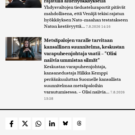
rajatulla aluehyökkäyksellä
Yhdysvaltojen tiedusteluraportit pitävät
mahdollisena, että Venäjä tekisi rajatun
hyökkäyksen Nato-maahan testatakseen
Naton kestävyyttä...
7.8.2026 14:16
Metsäpalojen varalle tarvitaan
kansallinen suunnitelma, keskustan
varapuheenjohtaja vaatii – "Olisi
naiivia ummistaa silmät"
Keskustan varapuheenjohtaja,
kansanedustaja Hilkka Kemppi
peräänkuuluttaa Suomelle kansallista
suunnitelmaa metsäpaloihin
varautumisessa. – Olisi naiivia...
7.8.2026
13:58