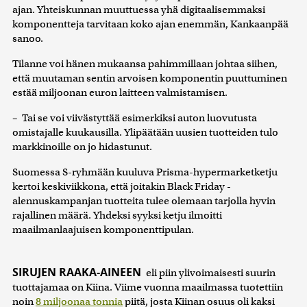
ajan. Yhteiskunnan muuttuessa yhä digitaalisemmaksi
komponentteja tarvitaan koko ajan enemmän, Kankaanpää
sanoo.
Tilanne voi hänen mukaansa pahimmillaan johtaa siihen,
että muutaman sentin arvoisen komponentin puuttuminen
estää miljoonan euron laitteen valmistamisen.
– Tai se voi viivästyttää esimerkiksi auton luovutusta
omistajalle kuukausilla. Ylipäätään uusien tuotteiden tulo
markkinoille on jo hidastunut.
Suomessa S-ryhmään kuuluva Prisma-hypermarketketju
kertoi keskiviikkona, että joitakin Black Friday -
alennuskampanjan tuotteita tulee olemaan tarjolla hyvin
rajallinen määrä. Yhdeksi syyksi ketju ilmoitti
maailmanlaajuisen komponenttipulan.
SIRUJEN RAAKA-AINEEN
eli piin ylivoimaisesti suurin
tuottajamaa on Kiina. Viime vuonna maailmassa tuotettiin
noin
8 miljoonaa tonnia
piitä, josta Kiinan osuus oli kaksi