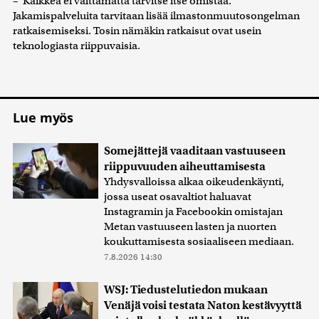
– Kaikkea ei välttämättä tarvitse itse omistaa.
Jakamispalveluita tarvitaan lisää ilmastonmuutosongelman
ratkaisemiseksi. Tosin nämäkin ratkaisut ovat usein
teknologiasta riippuvaisia.
Lue myös
Somejättejä vaaditaan vastuuseen
riippuvuuden aiheuttamisesta
Yhdysvalloissa alkaa oikeudenkäynti,
jossa useat osavaltiot haluavat
Instagramin ja Facebookin omistajan
Metan vastuuseen lasten ja nuorten
koukuttamisesta sosiaaliseen mediaan.
7.8.2026 14:30
WSJ: Tiedustelutiedon mukaan
Venäjä voisi testata Naton kestävyyttä