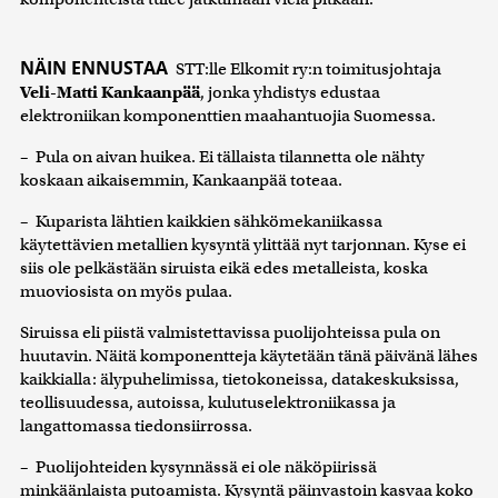
NÄIN ENNUSTAA
STT:lle Elkomit ry:n toimitusjohtaja
Veli-Matti Kankaanpää
, jonka yhdistys edustaa
elektroniikan komponenttien maahantuojia Suomessa.
– Pula on aivan huikea. Ei tällaista tilannetta ole nähty
koskaan aikaisemmin, Kankaanpää toteaa.
– Kuparista lähtien kaikkien sähkömekaniikassa
käytettävien metallien kysyntä ylittää nyt tarjonnan. Kyse ei
siis ole pelkästään siruista eikä edes metalleista, koska
muoviosista on myös pulaa.
Siruissa eli piistä valmistettavissa puolijohteissa pula on
huutavin. Näitä komponentteja käytetään tänä päivänä lähes
kaikkialla: älypuhelimissa, tietokoneissa, datakeskuksissa,
teollisuudessa, autoissa, kulutuselektroniikassa ja
langattomassa tiedonsiirrossa.
– Puolijohteiden kysynnässä ei ole näköpiirissä
minkäänlaista putoamista. Kysyntä päinvastoin kasvaa koko