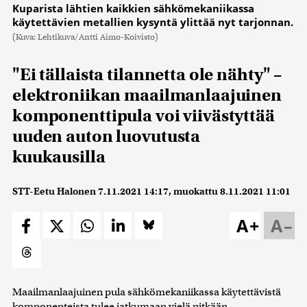
Kuparista lähtien kaikkien sähkömekaniikassa
käytettävien metallien kysyntä ylittää nyt tarjonnan.
(Kuva: Lehtikuva/Antti Aimo-Koivisto)
"Ei tällaista tilannetta ole nähty" –
elektroniikan maailmanlaajuinen
komponenttipula voi viivästyttää
uuden auton luovutusta
kuukausilla
STT-Eetu Halonen
7.11.2021 14:17
, muokattu
8.11.2021 11:01
A+
A–
Maailmanlaajuinen pula sähkömekaniikassa käytettävistä
komponenteista tulee jatkumaan vielä pitkään.