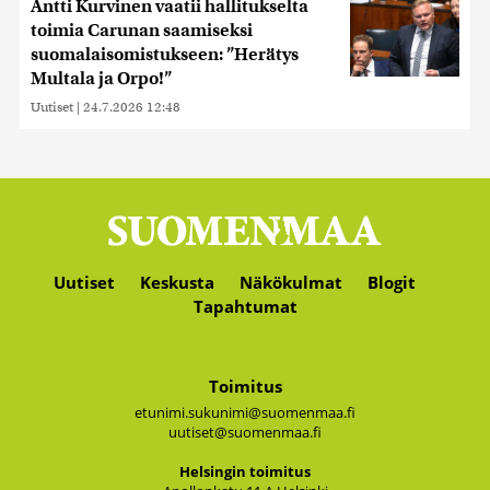
Antti Kurvinen vaatii hallitukselta
toimia Carunan saamiseksi
suomalaisomistukseen: ”Herätys
Multala ja Orpo!”
Uutiset
|
24.7.2026 12:48
Uutiset
Keskusta
Näkökulmat
Blogit
Tapahtumat
Toimitus
etunimi.sukunimi@suomenmaa.fi
uutiset@suomenmaa.fi
Hel­sin­gin toi­mi­tus