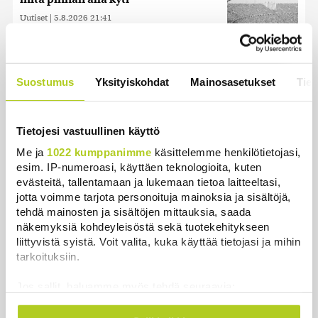
Uutiset
|
5.8.2026 21:41
Murska-arvio: Nato on
vuosikymmenen jäljessä Venäjän
Suostumus
Yksityiskohdat
Mainosasetukset
Tiet
suorituskyvystä
Uutiset
|
5.8.2026 22:15
Tietojesi vastuullinen käyttö
Miksi Ruotsin Daniel on pelkkä
prinssi, mutta Norjan Mette-Marit on
Me ja
1022 kumppanimme
käsittelemme henkilötietojasi,
esim. IP-numeroasi, käyttäen teknologioita, kuten
kruununprinsessa?
evästeitä, tallentamaan ja lukemaan tietoa laitteeltasi,
Uutiset
|
3.8.2026 21:46
jotta voimme tarjota personoituja mainoksia ja sisältöjä,
tehdä mainosten ja sisältöjen mittauksia, saada
Kuin kauhuelokuvasta – Oletko
näkemyksiä kohdeyleisöstä sekä tuotekehitykseen
kuullut Etelämantereen
liittyvistä syistä. Voit valita, kuka käyttää tietojasi ja mihin
Veriputouksesta?
tarkoituksiin.
Uutiset
|
5.8.2026 23:00
Jos sallit, haluamme myös tehdä seuraavia:
Juutalainen miekkailija voitti
Kerätä tietoja maantieteellisestä sijainnistasi,
natseille mitalin ja kohotti kätensä