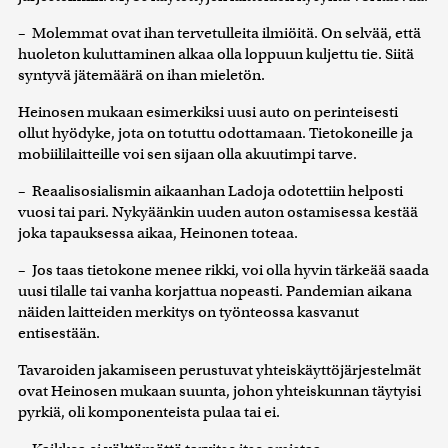
– Molemmat ovat ihan tervetulleita ilmiöitä. On selvää, että
huoleton kuluttaminen alkaa olla loppuun kuljettu tie. Siitä
syntyvä jätemäärä on ihan mieletön.
Heinosen mukaan esimerkiksi uusi auto on perinteisesti
ollut hyödyke, jota on totuttu odottamaan. Tietokoneille ja
mobiililaitteille voi sen sijaan olla akuutimpi tarve.
– Reaalisosialismin aikaanhan Ladoja odotettiin helposti
vuosi tai pari. Nykyäänkin uuden auton ostamisessa kestää
joka tapauksessa aikaa, Heinonen toteaa.
– Jos taas tietokone menee rikki, voi olla hyvin tärkeää saada
uusi tilalle tai vanha korjattua nopeasti. Pandemian aikana
näiden laitteiden merkitys on työnteossa kasvanut
entisestään.
Tavaroiden jakamiseen perustuvat yhteiskäyttöjärjestelmät
ovat Heinosen mukaan suunta, johon yhteiskunnan täytyisi
pyrkiä, oli komponenteista pulaa tai ei.