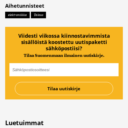
Aihetunnisteet
elektroniikka
Talous
Viidesti viikossa kiinnostavimmista
sisällöistä koostettu uutispaketti
sähköpostiisi?
Tilaa Suomenmaan ilmainen uutiskirje.
Luetuimmat