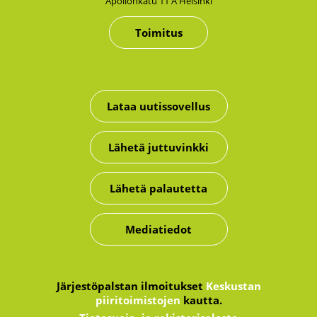
Apol­lon­ka­tu 11 A Hel­sin­ki
Toimitus
Lataa uutissovellus
Lähetä juttuvinkki
Lähetä palautetta
Mediatiedot
Järjestöpalstan ilmoitukset
Keskustan
piiritoimistojen
kautta.