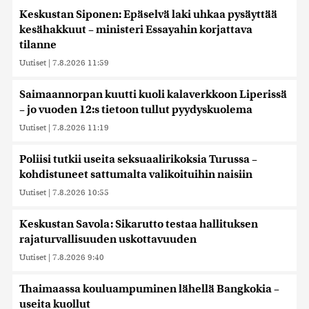
Keskustan Siponen: Epäselvä laki uhkaa pysäyttää
kesähakkuut – ministeri Essayahin korjattava
tilanne
Uutiset
|
7.8.2026 11:59
Saimaannorpan kuutti kuoli kalaverkkoon Liperissä
– jo vuoden 12:s tietoon tullut pyydyskuolema
Uutiset
|
7.8.2026 11:19
Poliisi tutkii useita seksuaalirikoksia Turussa –
kohdistuneet sattumalta valikoituihin naisiin
Uutiset
|
7.8.2026 10:55
Keskustan Savola: Sikarutto testaa hallituksen
rajaturvallisuuden uskottavuuden
Uutiset
|
7.8.2026 9:40
Thaimaassa kouluampuminen lähellä Bangkokia –
useita kuollut