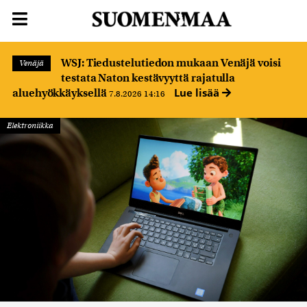
WSJ: Tiedustelutiedon mukaan Venäjä voisi
Venäjä
testata Naton kestävyyttä rajatulla
Lue lisää
aluehyökkäyksellä
7.8.2026 14:16
Elektroniikka