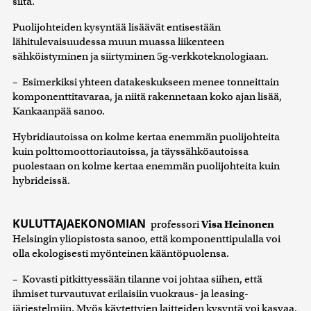
siltä.
Puolijohteiden kysyntää lisäävät entisestään
lähitulevaisuudessa muun muassa liikenteen
sähköistyminen ja siirtyminen 5g-verkkoteknologiaan.
– Esimerkiksi yhteen datakeskukseen menee tonneittain
komponenttitavaraa, ja niitä rakennetaan koko ajan lisää,
Kankaanpää sanoo.
Hybridiautoissa on kolme kertaa enemmän puolijohteita
kuin polttomoottoriautoissa, ja täyssähköautoissa
puolestaan on kolme kertaa enemmän puolijohteita kuin
hybrideissä.
KULUTTAJAEKONOMIAN
professori
Visa Heinonen
Helsingin yliopistosta sanoo, että komponenttipulalla voi
olla ekologisesti myönteinen kääntöpuolensa.
– Kovasti pitkittyessään tilanne voi johtaa siihen, että
ihmiset turvautuvat erilaisiin vuokraus- ja leasing-
järjestelmiin. Myös käytettyjen laitteiden kysyntä voi kasvaa.