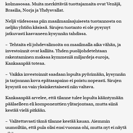
kolmasosaa. Muita merkittäviä tuottajamaita ovat Venäjä,
Brasilia, Norja ja Yhdysvallat.
Neljä viidesosaa piin maailmanlaajuisesta tuotannosta on
neljän yhtiön käsissä. Sirujen tuotanto ei ole pysynyt
jatkuvasti kasvaneen kysynnän tahdissa.
– Tehtaita eli johdevalimoita on maailmalla aika vähän, ja
investoinnit ovat kalliita. Yhden puolijohdetehtaan
rakentaminen maksaa kymmeniä miljardeja euroja,
Kankaanpää toteaa.
– Vaikka investoinnit saadaan lopulta pyörimään, kysynnän
ja tarjonnan kova epätasapaino ei poistu nopeasti. Sirujen
kysyntä on vain yksinkertaisesti niin valtava.
Kankaanpää arvelee, että tilanne tulee lopulta kääntymään
päälaelleen eli komponenttien ylitarjontaan, mutta siinä
kestää vielä pitkään.
– Valitettavasti tämä tilanne kestää kauan. Aiemmin
uumoiltiin, että pula olisi ensi vuonna ohi, mutta nyt ei näytä