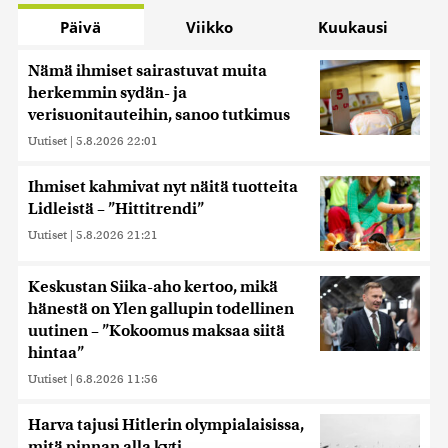
Päivä
Viikko
Kuukausi
Nämä ihmiset sairastuvat muita
herkemmin sydän- ja
verisuonitauteihin, sanoo tutkimus
Uutiset
|
5.8.2026 22:01
Ihmiset kahmivat nyt näitä tuotteita
Lidleistä – ”Hittitrendi”
Uutiset
|
5.8.2026 21:21
Keskustan Siika-aho kertoo, mikä
hänestä on Ylen gallupin todellinen
uutinen – ”Kokoomus maksaa siitä
hintaa”
Uutiset
|
6.8.2026 11:56
Harva tajusi Hitlerin olympialaisissa,
mitä pinnan alla kyti