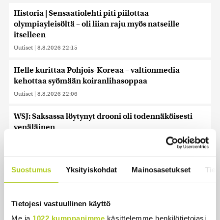
Historia | Sensaatiolehti piti piilottaa
olympiayleisöltä – oli liian raju myös natseille
itselleen
Uutiset
|
8.8.2026 22:15
Helle kurittaa Pohjois-Koreaa – valtionmedia
kehottaa syömään koiranlihasoppaa
Uutiset
|
8.8.2026 22:06
WSJ: Saksassa löytynyt drooni oli todennäköisesti
venäläinen
Uutiset
|
8.8.2026 16:19
Sikarutto tuo metsästysrajoituksia – vilkkain
Suostumus
Yksityiskohdat
Mainosasetukset
Tiet
metsästyskausi käynnistyy Suomessa
Uutiset
|
8.8.2026 15:00
Tietojesi vastuullinen käyttö
Bulgariassa on räjähtänyt drooni lähellä Romanian
Me ja
1022 kumppanimme
käsittelemme henkilötietojasi,
rajaa