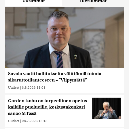
Uusimmat
Luetuimmat
Savola vaatii hallitukselta välittömiä toimia
sikaruttotilanteeseen – ”Viipymättä”
Uutiset
|
3.8.2026 11:01
Garden-kohu on tarpeellinen opetus
kaikille puolueille, keskustakonkari
sanoo MT:ssä
Uutiset
|
28.7.2026 13:18