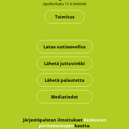
Apol­lon­ka­tu 11 A Hel­sin­ki
Toimitus
Lataa uutissovellus
Lähetä juttuvinkki
Lähetä palautetta
Mediatiedot
Järjestöpalstan ilmoitukset
Keskustan
piiritoimistojen
kautta.