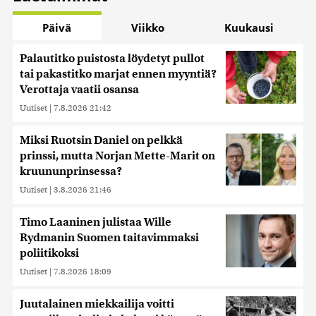
Päivä
Viikko
Kuukausi
Palautitko puistosta löydetyt pullot
tai pakastitko marjat ennen myyntiä?
Verottaja vaatii osansa
Uutiset
|
7.8.2026 21:42
Miksi Ruotsin Daniel on pelkkä
prinssi, mutta Norjan Mette-Marit on
kruununprinsessa?
Uutiset
|
3.8.2026 21:46
Timo Laaninen julistaa Wille
Rydmanin Suomen taitavimmaksi
poliitikoksi
Uutiset
|
7.8.2026 18:09
Juutalainen miekkailija voitti