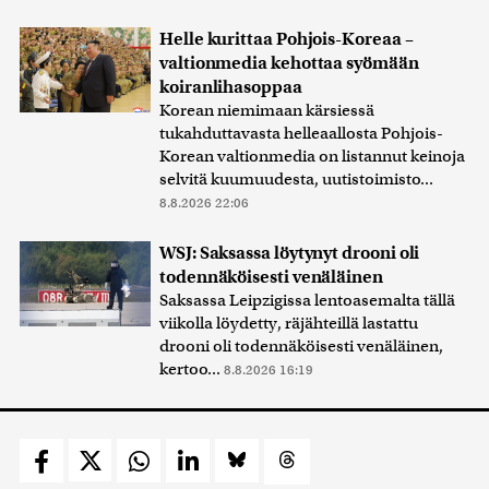
Helle kurittaa Pohjois-Koreaa –
valtionmedia kehottaa syömään
koiranlihasoppaa
Korean niemimaan kärsiessä
tukahduttavasta helleaallosta Pohjois-
Korean valtionmedia on listannut keinoja
selvitä kuumuudesta, uutistoimisto...
8.8.2026 22:06
WSJ: Saksassa löytynyt drooni oli
todennäköisesti venäläinen
Saksassa Leipzigissa lentoasemalta tällä
viikolla löydetty, räjähteillä lastattu
drooni oli todennäköisesti venäläinen,
kertoo...
8.8.2026 16:19