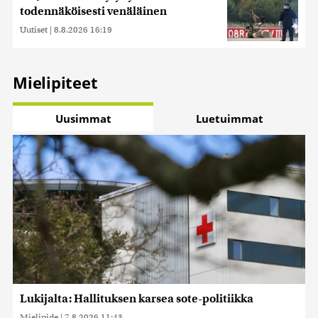
todennäköisesti venäläinen
Uutiset
|
8.8.2026 16:19
Mielipiteet
Uusimmat
Luetuimmat
Lukijalta: Hallituksen karsea sote-politiikka
Mielipide
|
7.8.2026 11:43