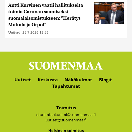
Antti Kurvinen vaatii hallitukselta
toimia Carunan saamiseksi
suomalaisomistukseen: ”Herätys
Multala ja Orpo!”
Uutiset
|
24.7.2026 12:48
Uutiset
Keskusta
Näkökulmat
Blogit
Tapahtumat
Toimitus
etunimi.sukunimi@suomenmaa.fi
uutiset@suomenmaa.fi
Hel­sin­gin toi­mi­tus