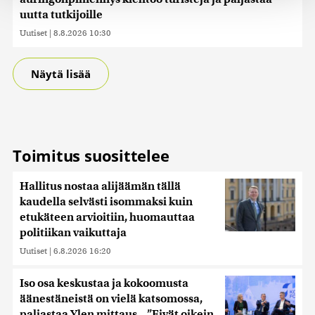
tukemiseen ja kävijämäärämme analysoimiseen. Lisäksi
uutta tutkijoille
jaamme sosiaalisen median, mainosalan ja analytiikka-
Uutiset
|
8.8.2026 10:30
alan kumppaneillemme tietoja siitä, miten käytät
sivustoamme. Kumppanimme voivat yhdistää näitä
tietoja muihin tietoihin, joita olet antanut heille tai joita on
Näytä lisää
kerätty, kun olet käyttänyt heidän palvelujaan. Tietoja
saatetaan myös siirtää ulkomaille.
Toimitus suosittelee
Hallitus nostaa alijäämän tällä
kaudella selvästi isommaksi kuin
etukäteen arvioitiin, huomauttaa
politiikan vaikuttaja
Uutiset
|
6.8.2026 16:20
Iso osa keskustaa ja kokoomusta
äänestäneistä on vielä katsomossa,
paljastaa Ylen mittaus – ”Eivät oikein