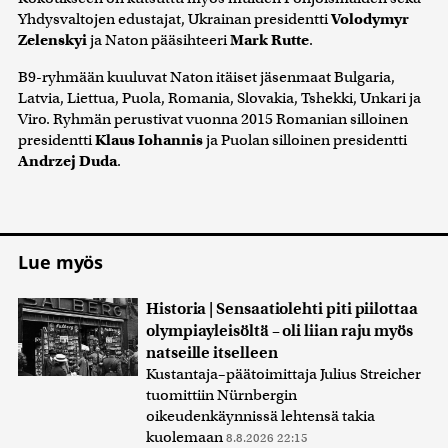
Yhdysvaltojen edustajat, Ukrainan presidentti
Volodymyr
Zelenskyi
ja Naton pääsihteeri
Mark Rutte
.
B9-ryhmään kuuluvat Naton itäiset jäsenmaat Bulgaria,
Latvia, Liettua, Puola, Romania, Slovakia, Tshekki, Unkari ja
Viro. Ryhmän perustivat vuonna 2015 Romanian silloinen
presidentti
Klaus Iohannis
ja Puolan silloinen presidentti
Andrzej Duda
.
Lue myös
Historia | Sensaatiolehti piti piilottaa
olympiayleisöltä – oli liian raju myös
natseille itselleen
Kustantaja–päätoimittaja Julius Streicher
tuomittiin Nürnbergin
oikeudenkäynnissä lehtensä takia
kuolemaan
8.8.2026 22:15