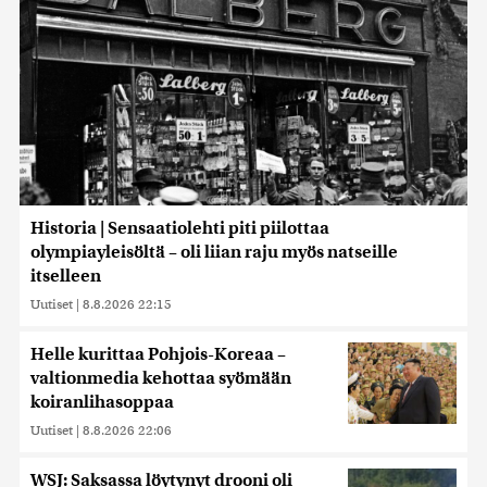
Historia | Sensaatiolehti piti piilottaa
olympiayleisöltä – oli liian raju myös natseille
itselleen
Uutiset
|
8.8.2026 22:15
Helle kurittaa Pohjois-Koreaa –
valtionmedia kehottaa syömään
koiranlihasoppaa
Uutiset
|
8.8.2026 22:06
WSJ: Saksassa löytynyt drooni oli