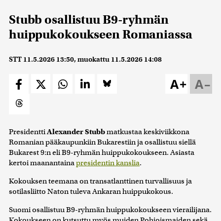
Stubb osallistuu B9-ryhmän
huippukokoukseen Romaniassa
STT
11.5.2026 13:50
, muokattu
11.5.2026 14:08
A+
A–
Presidentti
Alexander Stubb
matkustaa keskiviikkona
Romanian pääkaupunkiin Bukarestiin ja osallistuu siellä
Bukarest 9:n eli B9-ryhmän huippukokoukseen. Asiasta
kertoi maanantaina
presidentin kanslia
.
Kokouksen teemana on transatlanttinen turvallisuus ja
sotilasliitto Naton tuleva Ankaran huippukokous.
Suomi osallistuu B9-ryhmän huippukokoukseen vierailijana.
Kokoukseen on kutsuttu myös muiden Pohjoismaiden sekä