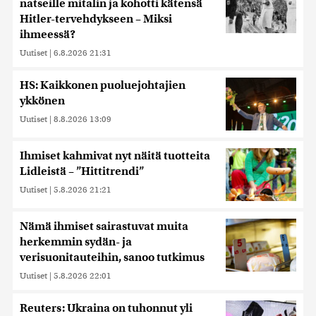
natseille mitalin ja kohotti kätensä
Hitler-tervehdykseen – Miksi
ihmeessä?
Uutiset
|
6.8.2026 21:31
HS: Kaikkonen puoluejohtajien
ykkönen
Uutiset
|
8.8.2026 13:09
Ihmiset kahmivat nyt näitä tuotteita
Lidleistä – ”Hittitrendi”
Uutiset
|
5.8.2026 21:21
Nämä ihmiset sairastuvat muita
herkemmin sydän- ja
verisuonitauteihin, sanoo tutkimus
Uutiset
|
5.8.2026 22:01
Reuters: Ukraina on tuhonnut yli