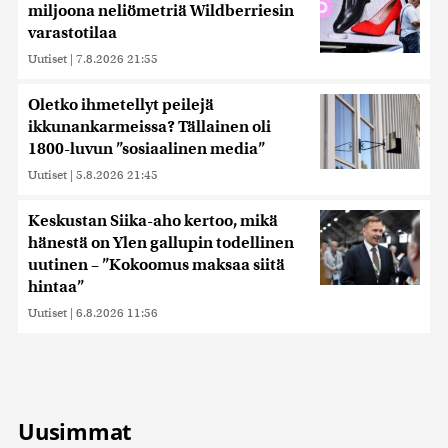
miljoona neliömetriä Wildberriesin
varastotilaa
Uutiset
|
7.8.2026 21:55
Oletko ihmetellyt peilejä
ikkunankarmeissa? Tällainen oli
1800-luvun ”sosiaalinen media”
Uutiset
|
5.8.2026 21:45
Keskustan Siika-aho kertoo, mikä
hänestä on Ylen gallupin todellinen
uutinen – ”Kokoomus maksaa siitä
hintaa”
Uutiset
|
6.8.2026 11:56
Uusimmat