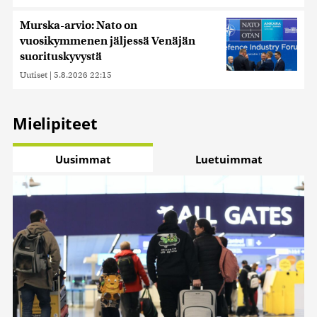
Murska-arvio: Nato on
vuosikymmenen jäljessä Venäjän
suorituskyvystä
Uutiset
|
5.8.2026 22:15
Mielipiteet
Uusimmat
Luetuimmat