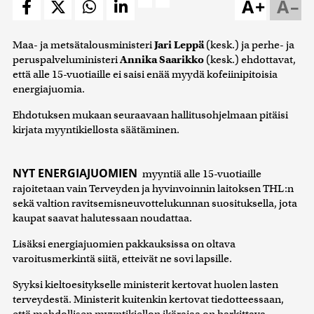
A+
A–
Maa- ja metsätalousministeri
Jari Leppä
(kesk.) ja perhe- ja
peruspalveluministeri
Annika Saarikko
(kesk.) ehdottavat,
että alle 15-vuotiaille ei saisi enää myydä kofeiinipitoisia
energiajuomia.
Ehdotuksen mukaan seuraavaan hallitusohjelmaan pitäisi
kirjata myyntikiellosta säätäminen.
NYT ENERGIAJUOMIEN
myyntiä alle 15-vuotiaille
rajoitetaan vain Terveyden ja hyvinvoinnin laitoksen THL:n
sekä valtion ravitsemisneuvottelukunnan suosituksella, jota
kaupat saavat halutessaan noudattaa.
Lisäksi energiajuomien pakkauksissa on oltava
varoitusmerkintä siitä, etteivät ne sovi lapsille.
Syyksi kieltoesitykselle ministerit kertovat huolen lasten
terveydestä. Ministerit kuitenkin kertovat tiedotteessaan,