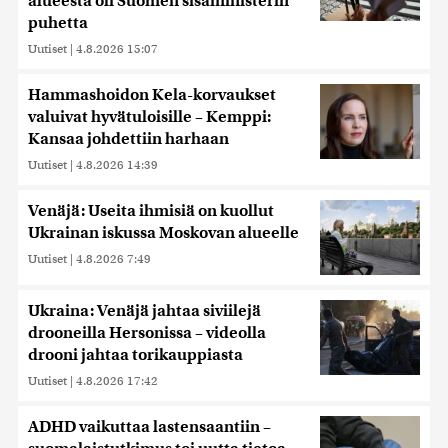
alueesta oli Suomen sisäministerin
puhetta
Uutiset
|
4.8.2026 15:07
Hammashoidon Kela-korvaukset
valuivat hyvätuloisille – Kemppi:
Kansaa johdettiin harhaan
Uutiset
|
4.8.2026 14:39
Venäjä: Useita ihmisiä on kuollut
Ukrainan iskussa Moskovan alueelle
Uutiset
|
4.8.2026 7:49
Ukraina: Venäjä jahtaa siviilejä
drooneilla Hersonissa – videolla
drooni jahtaa torikauppiasta
Uutiset
|
4.8.2026 17:42
ADHD vaikuttaa lastensaantiin –