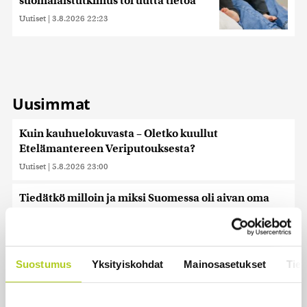
suomalaistutkimus toi uutta tietoa
Uutiset
|
3.8.2026 22:23
Uusimmat
Kuin kauhuelokuvasta – Oletko kuullut
Etelämantereen Veriputouksesta?
Uutiset
|
5.8.2026 23:00
Tiedätkö milloin ja miksi Suomessa oli aivan oma
kalenteri?
Uutiset
|
5.8.2026 22:30
Murska-arvio: Nato on vuosikymmenen jäljessä
Suostumus
Yksityiskohdat
Mainosasetukset
Tiet
Venäjän suorituskyvystä
Uutiset
|
5.8.2026 22:15