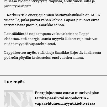
muassa sydämentykytystä, vapinaa, ahdistuneisuutta ja
jännittyneisyyttä.
– Korkein riski energiajuomien haittavaikutuksille on 13–15-
vuotiailla, jotka juovat vähän kahvia. Lapset ja nuoret eivät
tarvitse näitä juomia, Saarikko sanoo.
Lainsäädäntöä nopeampana vaikutuskeinona Leppä
ehdottaa, että energiajuomia myyvät liikkeet rajoittaisivat
niiden myyntiä vapaaehtoisesti.
Leppä kertoo myös, että hän ja Saarikko järjestävät aiheesta
pyöreän pöydän keskustelun ensi vuoden alussa.
Lue myös
Energiajuomaa ostava nuori voi pian
tarvita passin tai mopokortin –
vapaaehtoinen myyntikielto ei saa