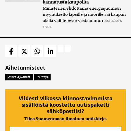
kannatusta kaupoilta
Ministerien ehdottama energiajuomien
myyntikielto lapsille ja nuorille sai kaupan
alalla vaihtelevan vastaanoton
20.12.2018
18:24
Aihetunnisteet
energiajuomat
Terveys
Viidesti viikossa kiinnostavimmista
sisällöistä koostettu uutispaketti
sähköpostiisi?
Tilaa Suomenmaan ilmainen uutiskirje.