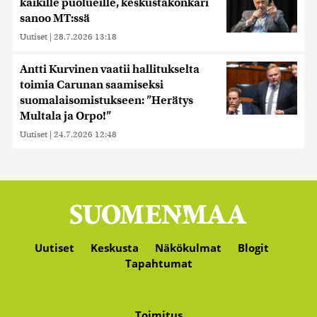
kaikille puolueille, keskustakonkari
sanoo MT:ssä
Uutiset
|
28.7.2026 13:18
Antti Kurvinen vaatii hallitukselta
toimia Carunan saamiseksi
suomalaisomistukseen: ”Herätys
Multala ja Orpo!”
Uutiset
|
24.7.2026 12:48
Uutiset
Keskusta
Näkökulmat
Blogit
Tapahtumat
Toimitus