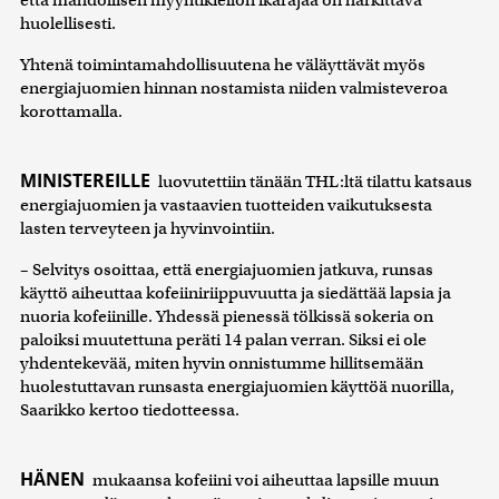
että mahdollisen myyntikiellon ikärajaa on harkittava
huolellisesti.
Yhtenä toimintamahdollisuutena he väläyttävät myös
energiajuomien hinnan nostamista niiden valmisteveroa
korottamalla.
MINISTEREILLE
luovutettiin tänään THL:ltä tilattu katsaus
energiajuomien ja vastaavien tuotteiden vaikutuksesta
lasten terveyteen ja hyvinvointiin.
– Selvitys osoittaa, että energiajuomien jatkuva, runsas
käyttö aiheuttaa kofeiiniriippuvuutta ja siedättää lapsia ja
nuoria kofeiinille. Yhdessä pienessä tölkissä sokeria on
paloiksi muutettuna peräti 14 palan verran. Siksi ei ole
yhdentekevää, miten hyvin onnistumme hillitsemään
huolestuttavan runsasta energiajuomien käyttöä nuorilla,
Saarikko kertoo tiedotteessa.
HÄNEN
mukaansa kofeiini voi aiheuttaa lapsille muun