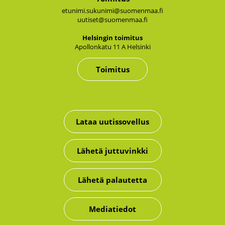
etunimi.sukunimi@suomenmaa.fi
uutiset@suomenmaa.fi
Hel­sin­gin toi­mi­tus
Apol­lon­ka­tu 11 A Hel­sin­ki
Toimitus
Lataa uutissovellus
Lähetä juttuvinkki
Lähetä palautetta
Mediatiedot