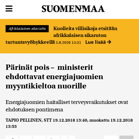
Kuolleita villisikoja etsitään
Afrikkalainen sikarutto
afrikkalaisen sikaruton
Lue lisää
tartuntavyöhykkeellä
5.8.2026 15:21
Pärinät pois – ministerit
ehdottavat energiajuomien
myyntikieltoa nuorille
Energiajuomien haitalliset terveysvaikutukset ovat
ehdotuksen pontimena
TAPIO PELLINEN, STT
19.12.2018 13:40
, muokattu
19.12.2018
13:53