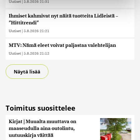
Uutiset
|
5.8.2026 21:31
Käytämme evästeitä tarjoamamme sisällön ja mainosten
räätälöimiseen, sosiaalisen median ominaisuuksien
Ihmiset kahmivat nyt näitä tuotteita Lidleistä –
tukemiseen ja kävijämäärämme analysoimiseen. Lisäksi
”Hittitrendi”
jaamme sosiaalisen median, mainosalan ja analytiikka-
Uutiset
|
5.8.2026 21:21
alan kumppaneillemme tietoja siitä, miten käytät
sivustoamme. Kumppanimme voivat yhdistää näitä
tietoja muihin tietoihin, joita olet antanut heille tai joita on
MTV: Nämä eleet voivat paljastaa valehtelijan
kerätty, kun olet käyttänyt heidän palvelujaan. Tietoja
Uutiset
|
5.8.2026 21:12
saatetaan myös siirtää ulkomaille.
Näytä lisää
Toimitus suosittelee
Kirjat | Muualta muuttava on
maaseudulla aina outolintu,
uutuuskirja väittää