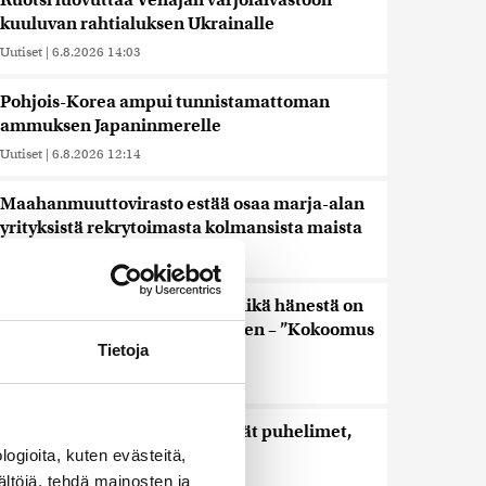
Ruotsi luovuttaa Venäjän varjolaivastoon
kuuluvan rahtialuksen Ukrainalle
Uutiset
|
6.8.2026 14:03
Pohjois-Korea ampui tunnistamattoman
ammuksen Japaninmerelle
Uutiset
|
6.8.2026 12:14
Maahanmuuttovirasto estää osaa marja-alan
yrityksistä rekrytoimasta kolmansista maista
Uutiset
|
6.8.2026 12:02
Keskustan Siika-aho kertoo, mikä hänestä on
Ylen gallupin todellinen uutinen – ”Kokoomus
Tietoja
maksaa siitä hintaa”
Uutiset
|
6.8.2026 11:56
Viime vuonna kouluista lähtivät puhelimet,
nyt lisätään liikkumista
ogioita, kuten evästeitä,
ältöjä, tehdä mainosten ja
Uutiset
|
6.8.2026 11:24