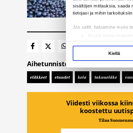
Maahanmuuttovirasto
sisältöjen mittauksia, saada 
neljälle luonnonmarj
tietojasi ja mihin tarkoituksiin
rekrytoida...
6.8.2026 1
Jos sallit, haluamme myös t
Kerätä tietoja maantie
Tunnistaa laitteesi s
Lue lisää siitä, miten henkilö
Kiellä
suostumustasi tai peruuttaa 
Aihetunnisteet
Käytämme evästeitä tarjoama
eläkkeet
etuudet
kela
takuueläke
van
ja kävijämäärämme analysoim
kumppaneillemme tietoja siitä
olet antanut heille tai joita 
Viidesti viikossa kii
koostettu uutisp
Tilaa Suomenmaa