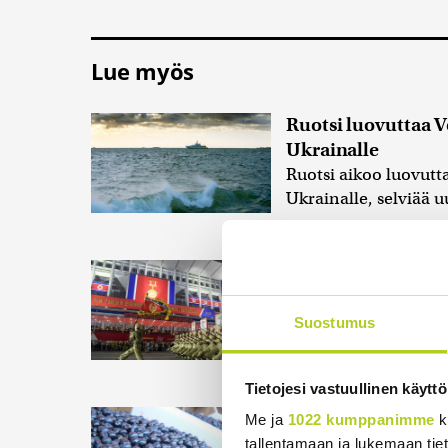
Lue myös
Ruotsi luovuttaa 
Ukrainalle
Ruotsi aikoo luovutt
Ukrainalle, selviää u
14:03
Pohjois-Korea a
Japaninmerelle
Pohjois-Korea on a
Suostumus
Japaninmerta, kerto
puolustusministeriö 
Tietojesi vastuullinen käyttö
Maahanmuuttoviras
Me ja
1022 kumppanimme
k
rekrytoimasta kol
tallentamaan ja lukemaan tieto