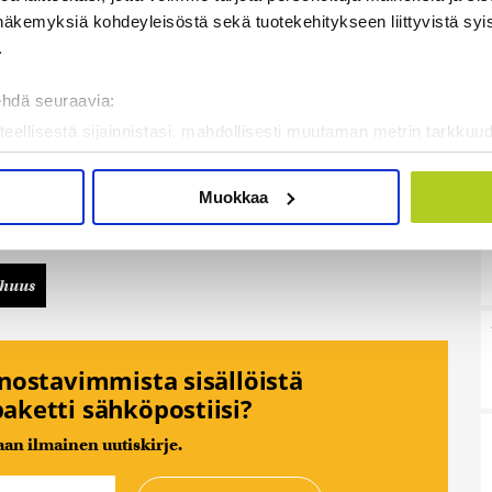
 kertoo pidättäytyneensä lupien myöntämisestä
näkemyksiä kohdeyleisöstä sekä tuotekehitykseen liittyvistä syist
a-alan työnantajalle, jotka eivät voi määräaikana
.
2:02
ehdä seuraavia:
teellisestä sijainnistasi, mahdollisesti muutaman metrin tarkkuud
kannaamalla sen ominaispiirteitä aktiivisesti (sormenjäljen muod
tietojasi käsitellään ja miten voit määrittää asetuksesi
tiedot-osi
Muokkaa
sen milloin vain evästeilmoituksessa.
mme sisällön ja mainosten räätälöimiseen, sosiaalisen median
huus
iseen. Lisäksi jaamme sosiaalisen median, mainosalan ja analy
, miten käytät sivustoamme. Kumppanimme voivat yhdistää näitä t
on kerätty, kun olet käyttänyt heidän palvelujaan. Tietoja saatetaan
nnostavimmista sisällöistä
aketti sähköpostiisi?
n ilmainen uutiskirje.