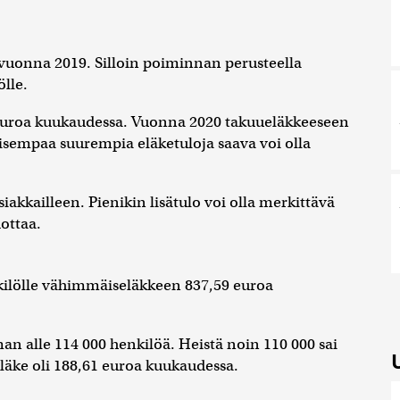
 vuonna 2019. Silloin poiminnan perusteella
lle.
 euroa kuukaudessa. Vuonna 2020 takuueläkkeeseen
aisempaa suurempia eläketuloja saava voi olla
siakkailleen. Pienikin lisätulo voi olla merkittävä
dottaa.
kilölle vähimmäiseläkkeen 837,59 euroa
an alle 114 000 henkilöä. Heistä noin 110 000 sai
äke oli 188,61 euroa kuukaudessa.