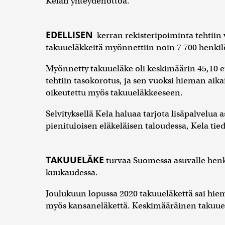
Kelan yhteydenottoa.
EDELLISEN
kerran rekisteripoiminta tehtiin
takuueläkkeitä myönnettiin noin 7 700 henkilö
Myönnetty takuueläke oli keskimäärin 45,10
tehtiin tasokorotus, ja sen vuoksi hieman aik
oikeutettu myös takuueläkkeeseen.
Selvityksellä Kela haluaa tarjota lisäpalvelua a
pienituloisen eläkeläisen taloudessa, Kela tie
TAKUUELÄKE
turvaa Suomessa asuvalle hen
kuukaudessa.
Joulukuun lopussa 2020 takuueläkettä sai hiem
myös kansaneläkettä. Keskimääräinen takuuel