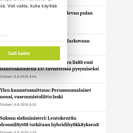
ä. Voit valita, kuka käyttää
Trump kiistää Yhdysvalloilla olevan pulaa
ohjuksista ja ammuksista
Uutiset
|
6.8.2026 11:17
ella
Useita kuoli Venäjän iskuissa Harkovaan
ostaminen)
Uutiset
|
6.8.2026 9:14
ossa
. Voit muuttaa
Salli kaikki
Arvio: Julkisia menoja leikattava lisää ensi
hallituskaudella EU-tavoitteissa pysymiseksi
 ominaisuuksien tukemiseen
Uutiset
|
6.8.2026 9:04
tiikka-alan
ietoja muihin tietoihin, joita
Ylen kannatusmittaus: Perussuomalaiset
 myös siirtää ulkomaille.
nousi, vasemmistoliitto laski
Uutiset
|
6.8.2026 6:53
Saksan sisäministeri: Lentokentän
droonilöytöä tutkitaan hybridihyökkäyksenä
Uutiset
|
6.8.2026 5:59