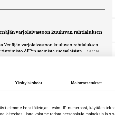
Venäjän varjolaivastoon kuuluvan rahtialuksen
aa Venäjän varjolaivastoon kuuluvan rahtialuksen
utistoimisto AFP:n saamista ruotsalaisista...
6.8.2026
mpui tunnistamattoman ammuksen
mpunut tunnistamattoman ammuksen kohti
Yksityiskohdat
Mainosasetukset
o Etelä-Korean asevoimat. Japanin
puolestaan sanoo...
6.8.2026 12:14
to estää osaa marja-alan yrityksistä
äsittelemme henkilötietojasi, esim. IP-numeroasi, käyttäen teknol
mansista maista
a laitteeltasi, jotta voimme tarjota personoituja mainoksia ja sis