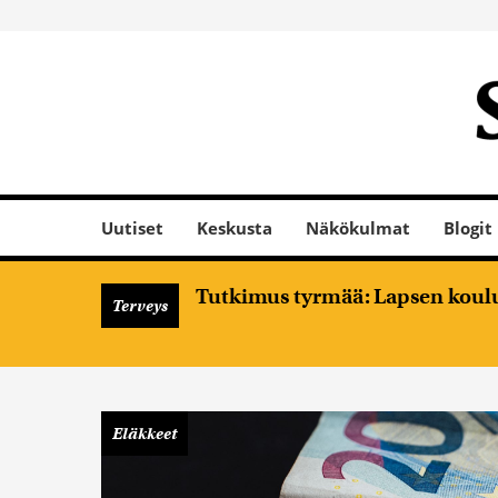
Uutiset
Keskusta
Näkökulmat
Blogit
Tutkimus tyrmää: Lapsen koulume
Terveys
Eläkkeet