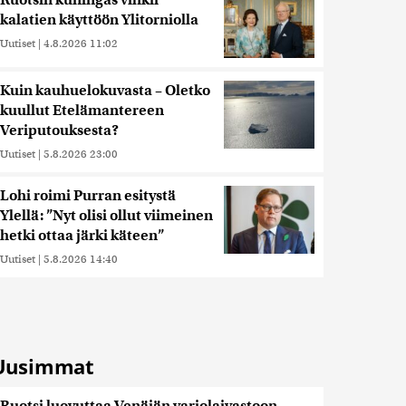
Ruotsin kuningas vihkii
kalatien käyttöön Ylitorniolla
Uutiset
|
4.8.2026 11:02
Kuin kauhuelokuvasta – Oletko
kuullut Etelämantereen
Veriputouksesta?
Uutiset
|
5.8.2026 23:00
Lohi roimi Purran esitystä
Ylellä: ”Nyt olisi ollut viimeinen
hetki ottaa järki käteen”
Uutiset
|
5.8.2026 14:40
Uusimmat