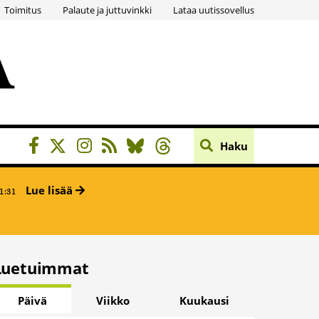
Toimitus
Palaute ja juttuvinkki
Lataa uutissovellus
Haku
Lue lisää
1:31
Luetuimmat
Päivä
Viikko
Kuukausi