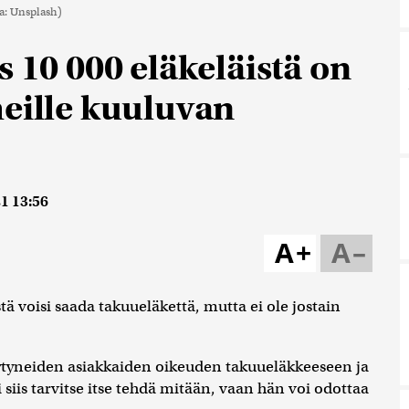
a: Unsplash)
s 10 000 eläkeläistä on
heille kuuluvan
1 13:56
A+
A–
tä voisi saada takuueläkettä, mutta ei ole jostain
öytyneiden asiakkaiden oikeuden takuueläkkeeseen ja
i siis tarvitse itse tehdä mitään, vaan hän voi odottaa