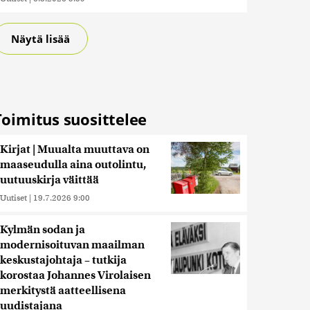
Näytä lisää
Toimitus suosittelee
Kirjat | Muualta muuttava on
maaseudulla aina outolintu,
uutuuskirja väittää
Uutiset
|
19.7.2026 9:00
Kylmän sodan ja
modernisoituvan maailman
keskustajohtaja – tutkija
korostaa Johannes Virolaisen
merkitystä aatteellisena
uudistajana