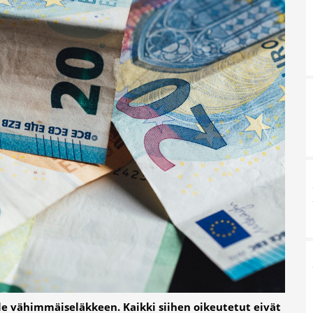
e vähimmäiseläkkeen. Kaikki siihen oikeutetut eivät