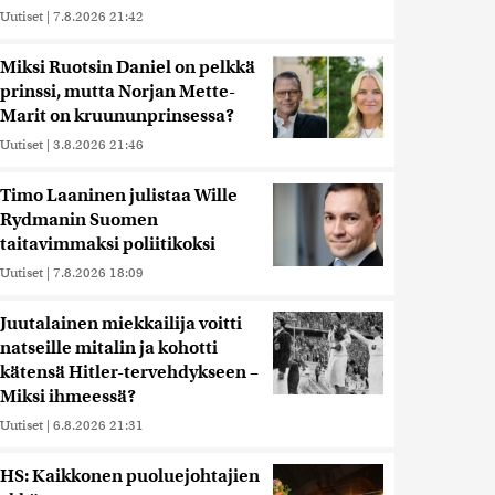
Uutiset
|
7.8.2026 21:42
Miksi Ruotsin Daniel on pelkkä
prinssi, mutta Norjan Mette-
Marit on kruununprinsessa?
Uutiset
|
3.8.2026 21:46
Timo Laaninen julistaa Wille
Rydmanin Suomen
taitavimmaksi poliitikoksi
Uutiset
|
7.8.2026 18:09
Juutalainen miekkailija voitti
natseille mitalin ja kohotti
kätensä Hitler-tervehdykseen –
Miksi ihmeessä?
Uutiset
|
6.8.2026 21:31
HS: Kaikkonen puoluejohtajien