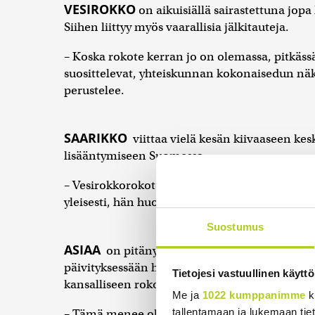
VESIROKKO
on aikuisiällä sairastettuna jop
Siihen liittyy myös vaarallisia jälkitauteja.
– Koska rokote kerran jo on olemassa, pitkässä 
suosittelevat, yhteiskunnan kokonaisedun nä
perustelee.
SAARIKKO
viittaa vielä kesän kiivaaseen kes
lisääntymiseen Suomessa.
– Vesirokkorokote-esitys välittää myös tärkeän
yleisesti, hän huomauttaa.
Suostumus
ASIAA
on pitänyt esillä myös kokoomusminis
päivityksessään hän toteaa, useiden Euroop
Tietojesi vastuullinen käyttö
kansalliseen rokotusohjelmaansa.
Me ja
1022 kumppanimme
k
tallentamaan ja lukemaan tieto
– Tämä menee ohi oman politiikkasektorini,