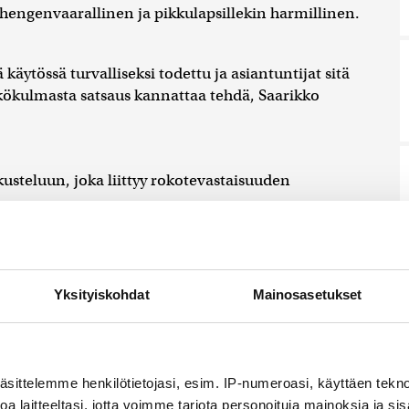
a hengenvaarallinen ja pikkulapsillekin harmillinen.
käytössä turvalliseksi todettu ja asiantuntijat sitä
kökulmasta satsaus kannattaa tehdä, Saarikko
kusteluun, joka liittyy rokotevastaisuuden
 poliittisen viestin rokottamisen merkityksestä
Yksityiskohdat
Mainosasetukset
teri
Sanni Grahn-Laasonen
. Tiistain Facebook-
an maiden hyväksyneen verirokkorokotteen
äsittelemme henkilötietojasi, esim. IP-numeroasi, käyttäen teknol
a laitteeltasi, jotta voimme tarjota personoituja mainoksia ja sis
 mutta kolmevuotiaan vanhempana sanoisin, että