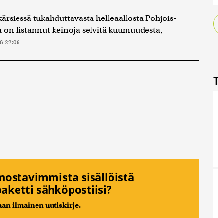
siessä tukahduttavasta helleaallosta Pohjois-
 on listannut keinoja selvitä kuumuudesta,
6 22:06
nnostavimmista sisällöistä
aketti sähköpostiisi?
n ilmainen uutiskirje.