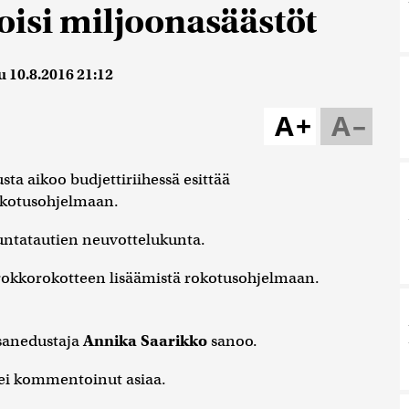
oisi miljoonasäästöt
u
10.8.2016 21:12
A+
A–
 aikoo budjettiriihessä esittää
rokotusohjelmaan.
ntatautien neuvottelukunta.
sirokkorokotteen lisäämistä rokotusohjelmaan.
nsanedustaja
Annika Saarikko
sanoo.
ei kommentoinut asiaa.