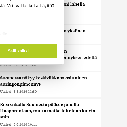
Bulgariassa on räjähtänyt drooni lähellä
ä. Voit valita, kuka käyttää
Romanian rajaa
Uutiset
|
8.8.2026 14:40
HS: Kaikkonen puoluejohtajien ykkönen
ella
Uutiset
|
8.8.2026 13:09
ostaminen)
ossa
. Voit muuttaa
Salli kaikki
Ursa on myynyt ennätysmäärän
pimennyslaseja auringonpimennyksen edellä
Uutiset
|
8.8.2026 11:31
 ominaisuuksien tukemiseen
tiikka-alan
Suomessa näkyy keskiviikkona osittainen
ietoja muihin tietoihin, joita
auringonpimennys
 myös siirtää ulkomaille.
Uutiset
|
8.8.2026 11:30
Ensi viikolla Suomesta pääsee junalla
Haaparantaan, mutta matka taitetaan kuivin
suin
Uutiset
|
8.8.2026 10:44