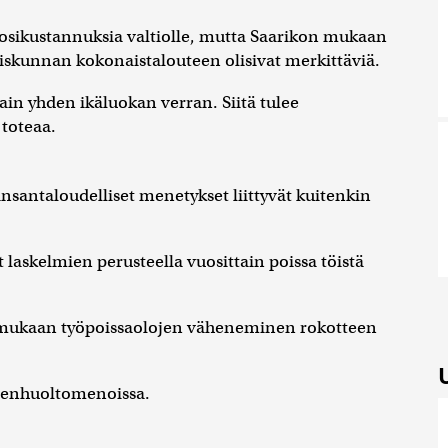
uosikustannuksia valtiolle, mutta Saarikon mukaan
iskunnan kokonaistalouteen olisivat merkittäviä.
in yhden ikäluokan verran. Siitä tulee
toteaa.
santaloudelliset menetykset liittyvät kuitenkin
askelmien perusteella vuosittain poissa töistä
n mukaan työpoissaolojen väheneminen rokotteen
ydenhuoltomenoissa.