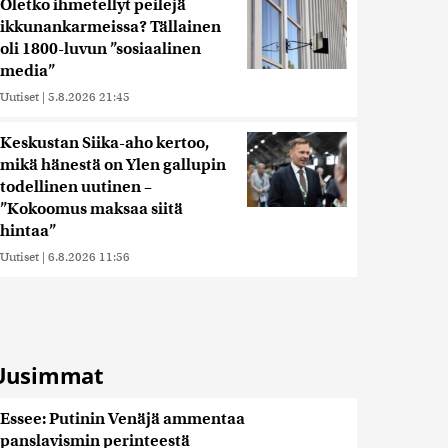
Oletko ihmetellyt peilejä
ikkunankarmeissa? Tällainen
oli 1800-luvun ”sosiaalinen
media”
Uutiset
|
5.8.2026 21:45
Keskustan Siika-aho kertoo,
mikä hänestä on Ylen gallupin
todellinen uutinen –
”Kokoomus maksaa siitä
hintaa”
Uutiset
|
6.8.2026 11:56
Uusimmat
Essee: Putinin Venäjä ammentaa
panslavismin perinteestä