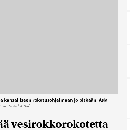
a kansalliseen rokotusohjelmaan jo pitkään. Asia
Kuva: Paula Åström)
ää vesirokkorokotetta