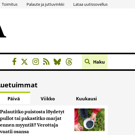
Toimitus
Palaute ja juttuvinkki
Lataa uutissovellus
Haku
Luetuimmat
Päivä
Viikko
Kuukausi
Palautitko puistosta löydetyt
pullot tai pakastitko marjat
ennen myyntiä? Verottaja
vaatii osansa