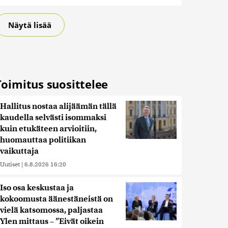
Näytä lisää
Toimitus suosittelee
Hallitus nostaa alijäämän tällä
kaudella selvästi isommaksi
kuin etukäteen arvioitiin,
huomauttaa politiikan
vaikuttaja
Uutiset
|
6.8.2026 16:20
Iso osa keskustaa ja
kokoomusta äänestäneistä on
vielä katsomossa, paljastaa
Ylen mittaus – ”Eivät oikein