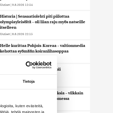
Uutiset
|
9.8.2026 12:54
Historia | Sensaatiolehti piti piilottaa
olympiayleisöltä – oli liian raju myös natseille
itselleen
Uutiset
|
8.8.2026 22:15
Helle kurittaa Pohjois-Koreaa – valtionmedia
kehottaa syömään koiranlihasoppaa
Uutiset
|
8.8.2026 22:06
WSJ: Saksassa löytynyt drooni oli
todennäköisesti venäläinen
Tietoja
Uutiset
|
8.8.2026 16:19
Sikarutto tuo metsästysrajoituksia – vilkkain
metsästyskausi käynnistyy Suomessa
Uutiset
|
8.8.2026 15:00
ogioita, kuten evästeitä,
ältöjä, tehdä mainosten ja