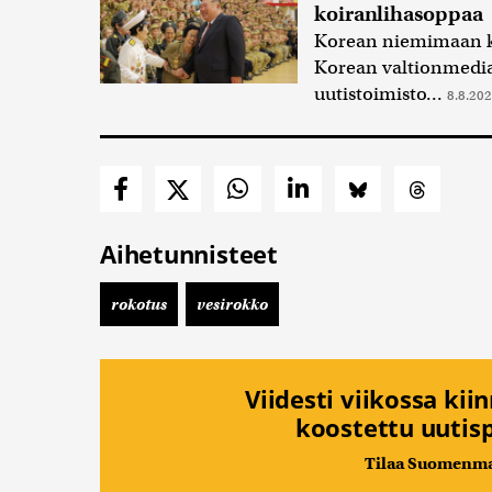
koiranlihasoppaa
Korean niemimaan kär
Korean valtionmedia
uutistoimisto...
8.8.202
Aihetunnisteet
rokotus
vesirokko
Viidesti viikossa kii
koostettu uutisp
Tilaa Suomenmaa