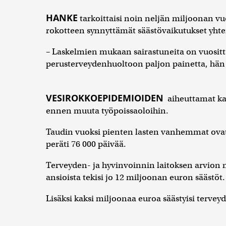
HANKE
tarkoittaisi noin neljän miljoonan v
rokotteen synnyttämät säästövaikutukset yhte
– Laskelmien mukaan sairastuneita on vuositta
perusterveydenhuoltoon paljon painetta, hän 
VESIROKKOEPIDEMIOIDEN
aiheuttamat kan
ennen muuta työpoissaoloihin.
Taudin vuoksi pienten lasten vanhemmat ovat l
peräti 76 000 päivää.
Terveyden- ja hyvinvoinnin laitoksen arvio
ansioista tekisi jo 12 miljoonan euron säästöt.
Lisäksi kaksi miljoonaa euroa säästyisi terve