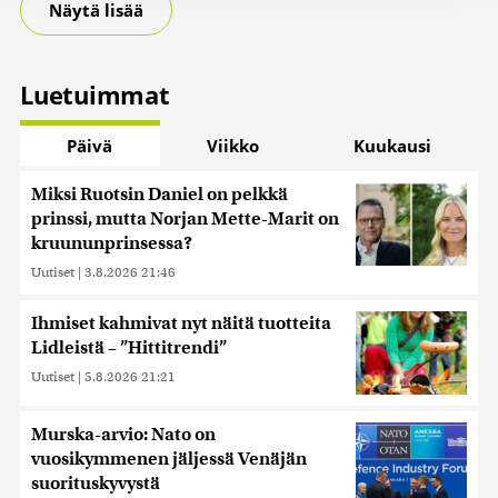
Näytä lisää
jaamme sosiaalisen median, mainosalan ja analytiikka-
alan kumppaneillemme tietoja siitä, miten käytät
sivustoamme. Kumppanimme voivat yhdistää näitä
tietoja muihin tietoihin, joita olet antanut heille tai joita on
Luetuimmat
kerätty, kun olet käyttänyt heidän palvelujaan. Tietoja
saatetaan myös siirtää ulkomaille.
Päivä
Viikko
Kuukausi
Miksi Ruotsin Daniel on pelkkä
prinssi, mutta Norjan Mette-Marit on
kruununprinsessa?
Uutiset
|
3.8.2026 21:46
Ihmiset kahmivat nyt näitä tuotteita
Lidleistä – ”Hittitrendi”
Uutiset
|
5.8.2026 21:21
Murska-arvio: Nato on
vuosikymmenen jäljessä Venäjän
suorituskyvystä