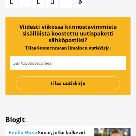
Viidesti viikossa kiinnostavimmista
sisällöistä koostettu uutispaketti
sähköpostiisi?
Tilaa Suomenmaan ilmainen uutiskirje.
Blogit
Emilia Hirvi:
Sanat, jotka kulkevat