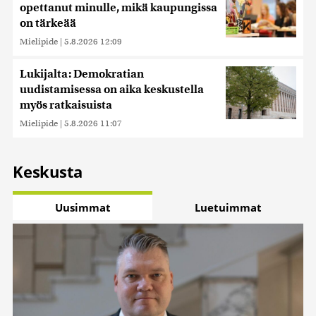
opettanut minulle, mikä kaupungissa
on tärkeää
Mielipide
|
5.8.2026 12:09
Lukijalta: Demokratian
uudistamisessa on aika keskustella
myös ratkaisuista
Mielipide
|
5.8.2026 11:07
Keskusta
Uusimmat
Luetuimmat