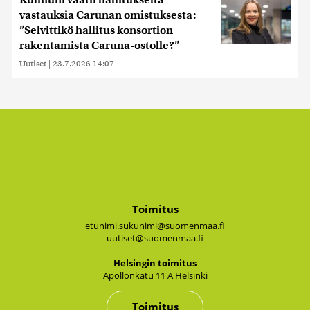
vastauksia Carunan omistuksesta:
”Selvittikö hallitus konsortion
rakentamista Caruna-ostolle?”
Uutiset
|
23.7.2026 14:07
Toimitus
etunimi.sukunimi@suomenmaa.fi
uutiset@suomenmaa.fi
Hel­sin­gin toi­mi­tus
Apol­lon­ka­tu 11 A Hel­sin­ki
Toimitus