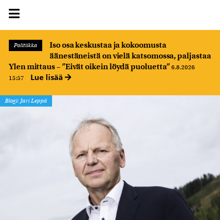
Iso osa keskustaa ja kokoomusta
Politiikka
äänestäneistä on vielä katsomossa, paljastaa
Ylen mittaus – ”Eivät oikein löydä puoluetta”
6.8.2026
Lue lisää
15:57
Blogi: Jari Leppä