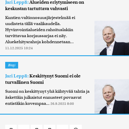
Jari Leppä:
Alueiden eriytymiseen on
keskustan tartuttava vahvasti
Kuntien valtionosuusjärjestelmää ei
uudisteta tällä vaalikaudella.
Hyvinvointialueiden rahoituslakiin
tarvittavaa korjaussarjaa ei näy.
Aluekehitysrahoja kohdennetaan...
11.12.2025 10:24
Blogi
Jari Leppä:
Keskittynyt Suomi ei ole
turvallinen Suomi
Suomi on keskittynyt yhä kiihtyvää tahtia ja
äskettäin julkaistut ennusteet povaavat
entistäkin kovempaa...
26.9.2025 8:00