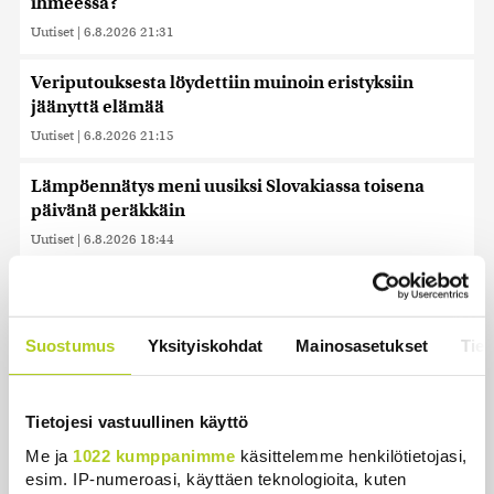
ihmeessä?
Uutiset
|
6.8.2026 21:31
Veriputouksesta löydettiin muinoin eristyksiin
jäänyttä elämää
Uutiset
|
6.8.2026 21:15
Lämpöennätys meni uusiksi Slovakiassa toisena
päivänä peräkkäin
Uutiset
|
6.8.2026 18:44
Valtiovarainministeriön leikkausehdotus voi
pidentää Kelan käsittelyaikoja
Uutiset
|
6.8.2026 17:16
Suostumus
Yksityiskohdat
Mainosasetukset
Tiet
Liettuan sotilastiedustelun mukaan Venäjä
harkitsee hyökkäyksiä Baltiaan
Tietojesi vastuullinen käyttö
Uutiset
|
6.8.2026 17:12
Me ja
1022 kumppanimme
käsittelemme henkilötietojasi,
esim. IP-numeroasi, käyttäen teknologioita, kuten