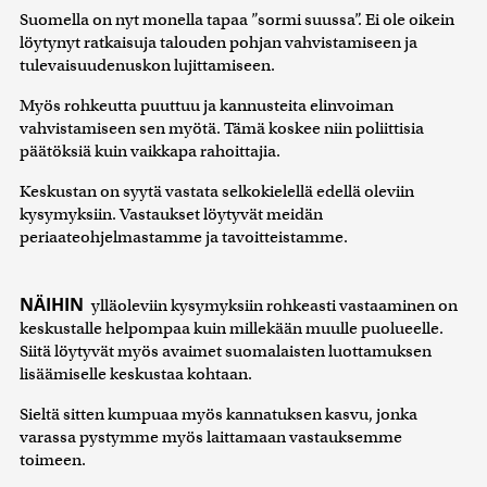
Suomella on nyt monella tapaa ”sormi suussa”. Ei ole oikein
löytynyt ratkaisuja talouden pohjan vahvistamiseen ja
tulevaisuudenuskon lujittamiseen.
Myös rohkeutta puuttuu ja kannusteita elinvoiman
vahvistamiseen sen myötä. Tämä koskee niin poliittisia
päätöksiä kuin vaikkapa rahoittajia.
Keskustan on syytä vastata selkokielellä edellä oleviin
kysymyksiin. Vastaukset löytyvät meidän
periaateohjelmastamme ja tavoitteistamme.
NÄIHIN
ylläoleviin kysymyksiin rohkeasti vastaaminen on
keskustalle helpompaa kuin millekään muulle puolueelle.
Siitä löytyvät myös avaimet suomalaisten luottamuksen
lisäämiselle keskustaa kohtaan.
Sieltä sitten kumpuaa myös kannatuksen kasvu, jonka
varassa pystymme myös laittamaan vastauksemme
toimeen.