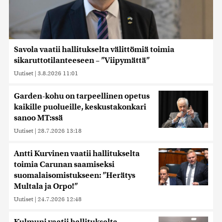
Savola vaatii hallitukselta välittömiä toimia
sikaruttotilanteeseen – ”Viipymättä”
Uutiset
|
3.8.2026 11:01
Garden-kohu on tarpeellinen opetus
kaikille puolueille, keskustakonkari
sanoo MT:ssä
Uutiset
|
28.7.2026 13:18
Antti Kurvinen vaatii hallitukselta
toimia Carunan saamiseksi
suomalaisomistukseen: ”Herätys
Multala ja Orpo!”
Uutiset
|
24.7.2026 12:48
Kulmuni vaatii hallitukselta