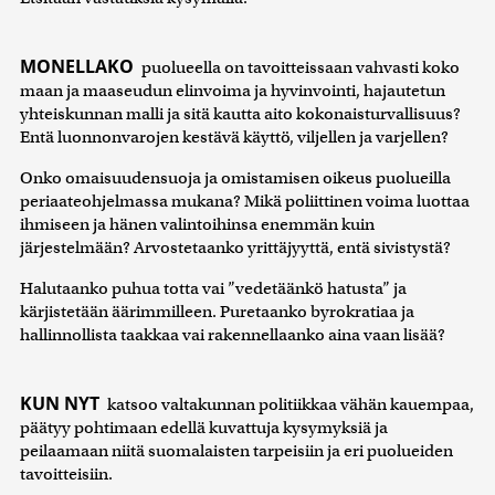
MONELLAKO
puolueella on tavoitteissaan vahvasti koko
maan ja maaseudun elinvoima ja hyvinvointi, hajautetun
yhteiskunnan malli ja sitä kautta aito kokonaisturvallisuus?
Entä luonnonvarojen kestävä käyttö, viljellen ja varjellen?
Onko omaisuudensuoja ja omistamisen oikeus puolueilla
periaateohjelmassa mukana? Mikä poliittinen voima luottaa
ihmiseen ja hänen valintoihinsa enemmän kuin
järjestelmään? Arvostetaanko yrittäjyyttä, entä sivistystä?
Halutaanko puhua totta vai ”vedetäänkö hatusta” ja
kärjistetään äärimmilleen. Puretaanko byrokratiaa ja
hallinnollista taakkaa vai rakennellaanko aina vaan lisää?
KUN NYT
katsoo valtakunnan politiikkaa vähän kauempaa,
päätyy pohtimaan edellä kuvattuja kysymyksiä ja
peilaamaan niitä suomalaisten tarpeisiin ja eri puolueiden
tavoitteisiin.