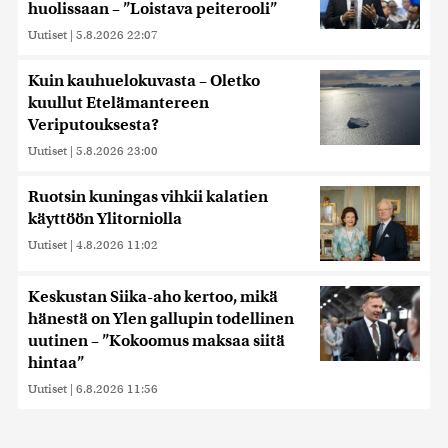
huolissaan – ”Loistava peiterooli”
Uutiset
|
5.8.2026 22:07
Kuin kauhuelokuvasta – Oletko
kuullut Etelämantereen
Veriputouksesta?
Uutiset
|
5.8.2026 23:00
Ruotsin kuningas vihkii kalatien
käyttöön Ylitorniolla
Uutiset
|
4.8.2026 11:02
Keskustan Siika-aho kertoo, mikä
hänestä on Ylen gallupin todellinen
uutinen – ”Kokoomus maksaa siitä
hintaa”
Uutiset
|
6.8.2026 11:56