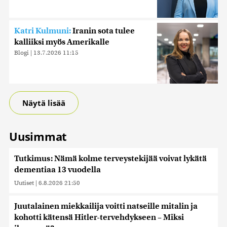
Katri Kulmuni:
Iranin sota tulee
kalliiksi myös Amerikalle
Blogi
|
13.7.2026 11:15
Näytä lisää
Uusimmat
Tutkimus: Nämä kolme terveystekijää voivat lykätä
dementiaa 13 vuodella
Uutiset
|
6.8.2026 21:50
Juutalainen miekkailija voitti natseille mitalin ja
kohotti kätensä Hitler-tervehdykseen – Miksi