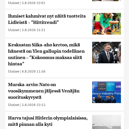
Uutiset
|
5.8.2026 22:01
Ihmiset kahmivat nyt näitä tuotteita
Lidleistä – ”Hittitrendi”
Uutiset
|
5.8.2026 21:21
Keskustan Siika-aho kertoo, mikä
hänestä on Ylen gallupin todellinen
uutinen – ”Kokoomus maksaa siitä
hintaa”
Uutiset
|
6.8.2026 11:56
Murska-arvio: Nato on
vuosikymmenen jäljessä Venäjän
suorituskyvystä
Uutiset
|
5.8.2026 22:15
Harva tajusi Hitlerin olympialaisissa,
mitä pinnan alla kyti