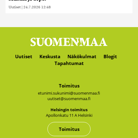
Uutiset
|
24.7.2026 12:48
Uutiset
Keskusta
Näkökulmat
Blogit
Tapahtumat
Toimitus
etunimi.sukunimi@suomenmaa.fi
uutiset@suomenmaa.fi
Hel­sin­gin toi­mi­tus
Apol­lon­ka­tu 11 A Hel­sin­ki
Toimitus