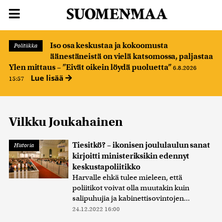
Iso osa keskustaa ja kokoomusta
Politiikka
äänestäneistä on vielä katsomossa, paljastaa
Ylen mittaus – ”Eivät oikein löydä puoluetta”
6.8.2026
Lue lisää
15:57
Vilkku Joukahainen
Tiesitkö? – ikonisen joululaulun sanat
Historia
kirjoitti ministeriksikin edennyt
keskustapoliitikko
Harvalle ehkä tulee mieleen, että
poliitikot voivat olla muutakin kuin
salipuhujia ja kabinettisovintojen...
24.12.2022 16:00