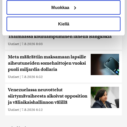
ominaispiirteitä aktiivisesti (sormenjäljen
Muokkaa
muodostaminen)
Lue lisää siitä, miten henkilötietojasi käsitellään ja miten
voit määrittää asetuksesi
tiedot-osiossa
. Voit muuttaa
Kiellä
suostumustasi tai peruuttaa sen milloin vain
evästeilmoituksessa.
Thaimaassa kouluampuminen lähellä Bangkokia
Uutiset
|
7.8.2026 8:03
Käytämme evästeitä tarjoamamme sisällön ja mainosten
räätälöimiseen, sosiaalisen median ominaisuuksien
tukemiseen ja kävijämäärämme analysoimiseen. Lisäksi
Meta määrättiin maksamaan lapsille
jaamme sosiaalisen median, mainosalan ja analytiikka-
aiheutuneiden somehaittojen vuoksi
alan kumppaneillemme tietoja siitä, miten käytät
puoli miljardia dollaria
sivustoamme. Kumppanimme voivat yhdistää näitä
Uutiset
|
7.8.2026 6:52
tietoja muihin tietoihin, joita olet antanut heille tai joita on
kerätty, kun olet käyttänyt heidän palvelujaan. Tietoja
Venezuelassa neuvottelut
saatetaan myös siirtää ulkomaille.
siirtymävaiheesta alkoivat opposition
ja väliaikaishallinnon välillä
Uutiset
|
7.8.2026 6:12