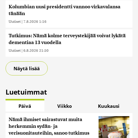
Kolumbian uusi presidentti vannoo virkavalansa
tänään
Uutiset
|
7.8.2026 1:16
Tutkimus: Nämä kolme terveystekijää voivat lykätä
dementiaa 13 vuodella
Uutiset
|
6.8.2026 21:50
Näytä lisää
Luetuimmat
Päivä
Viikko
Kuukausi
Nämä ihmiset sairastuvat muita
herkemmin sydän- ja
verisuonitauteihin, sanoo tutkimus