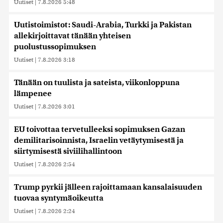
Uutiset
|
7.8.2026 5:48
Uutistoimistot: Saudi-Arabia, Turkki ja Pakistan
allekirjoittavat tänään yhteisen
puolustussopimuksen
Uutiset
|
7.8.2026 3:18
Tänään on tuulista ja sateista, viikonloppuna
lämpenee
Uutiset
|
7.8.2026 3:01
EU toivottaa tervetulleeksi sopimuksen Gazan
demilitarisoinnista, Israelin vetäytymisestä ja
siirtymisestä siviilihallintoon
Uutiset
|
7.8.2026 2:54
Trump pyrkii jälleen rajoittamaan kansalaisuuden
tuovaa syntymäoikeutta
Uutiset
|
7.8.2026 2:24