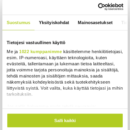
Uutiset
|
6.8.2026 0:58
Juutalainen miekkailija voitti
Suostumus
Yksityiskohdat
Mainosasetukset
Tiet
natseille mitalin ja kohotti kätensä
Hitler-tervehdykseen – Miksi
ihmeessä?
Tietojesi vastuullinen käyttö
Uutiset
|
6.8.2026 21:31
Me ja
1022 kumppanimme
käsittelemme henkilötietojasi,
esim. IP-numeroasi, käyttäen teknologioita, kuten
evästeitä, tallentamaan ja lukemaan tietoa laitteeltasi,
jotta voimme tarjota personoituja mainoksia ja sisältöjä,
tehdä mainosten ja sisältöjen mittauksia, saada
Uutiset
näkemyksiä kohdeyleisöstä sekä tuotekehitykseen
liittyvistä syistä. Voit valita, kuka käyttää tietojasi ja mihin
Uusimmat
Luetuimmat
tarkoituksiin.
Jos sallit, haluamme myös tehdä seuraavia:
Kerätä tietoja maantieteellisestä sijainnistasi,
mahdollisesti muutaman metrin tarkkuudella
Salli kaikki
Tunnistaa laitteesi skannaamalla sen