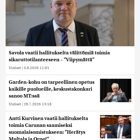
Savola vaatii hallitukselta välittömiä toimia
sikaruttotilanteeseen – ”Viipymättä”
Uutiset
|
3.8.2026 11:01
Garden-kohu on tarpeellinen opetus
kaikille puolueille, keskustakonkari
sanoo MT:ssä
Uutiset
|
28.7.2026 13:18
Antti Kurvinen vaatii hallitukselta
toimia Carunan saamiseksi
suomalaisomistukseen: ”Herätys
Multala ja Orpo!”