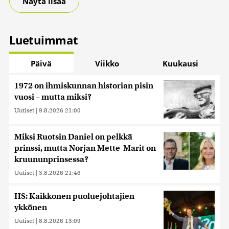
Näytä lisää
Luetuimmat
Päivä
Viikko
Kuukausi
1972 on ihmiskunnan historian pisin
vuosi – mutta miksi?
Uutiset
|
9.8.2026 21:00
Miksi Ruotsin Daniel on pelkkä
prinssi, mutta Norjan Mette-Marit on
kruununprinsessa?
Uutiset
|
3.8.2026 21:46
HS: Kaikkonen puoluejohtajien
ykkönen
Uutiset
|
8.8.2026 13:09