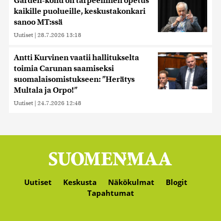
Garden-kohu on tarpeellinen opetus
kaikille puolueille, keskustakonkari
sanoo MT:ssä
Uutiset
|
28.7.2026 13:18
Antti Kurvinen vaatii hallitukselta
toimia Carunan saamiseksi
suomalaisomistukseen: ”Herätys
Multala ja Orpo!”
Uutiset
|
24.7.2026 12:48
Uutiset
Keskusta
Näkökulmat
Blogit
Tapahtumat