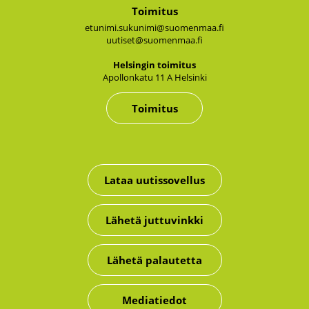
Toimitus
etunimi.sukunimi@suomenmaa.fi
uutiset@suomenmaa.fi
Hel­sin­gin toi­mi­tus
Apol­lon­ka­tu 11 A Hel­sin­ki
Toimitus
Lataa uutissovellus
Lähetä juttuvinkki
Lähetä palautetta
Mediatiedot