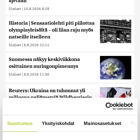
ajetaan
Uutiset
|
10.8.2026 8:28
Historia | Sensaatiolehti piti piilottaa
olympiayleisöltä – oli liian raju myös
natseille itselleen
Uutiset
|
8.8.2026 22:15
Suomessa näkyy keskiviikkona
osittainen auringonpimennys
Uutiset
|
8.8.2026 11:30
Reuters: Ukraina on tuhonnut yli
miljoona neliömetriä Wildberriesin
varastotilaa
Uutiset
|
7.8.2026 21:55
Suostumus
Yksityiskohdat
Mainosasetukset
Tiet