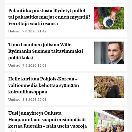
Palautitko puistosta löydetyt pullot
tai pakastitko marjat ennen myyntiä?
Verottaja vaatii osansa
Uutiset
|
7.8.2026 21:42
Timo Laaninen julistaa Wille
Rydmanin Suomen taitavimmaksi
poliitikoksi
Uutiset
|
7.8.2026 18:09
Helle kurittaa Pohjois-Koreaa –
valtionmedia kehottaa syömään
koiranlihasoppaa
Uutiset
|
8.8.2026 22:06
Uusi junayhteys Oulusta
Haaparantaan saapui ensimmäistä
kertaa Ruotsiin – näin usein vuoroja