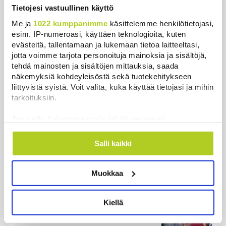
Tietojesi vastuullinen käyttö
Uutiset
Me ja
1022 kumppanimme
käsittelemme henkilötietojasi,
esim. IP-numeroasi, käyttäen teknologioita, kuten
Uusimmat
Luetuimmat
evästeitä, tallentamaan ja lukemaan tietoa laitteeltasi,
jotta voimme tarjota personoituja mainoksia ja sisältöjä,
tehdä mainosten ja sisältöjen mittauksia, saada
näkemyksiä kohdeyleisöstä sekä tuotekehitykseen
liittyvistä syistä. Voit valita, kuka käyttää tietojasi ja mihin
tarkoituksiin.
Jos sallit, haluamme myös tehdä seuraavia:
Kerätä tietoja maantieteellisestä sijainnistasi,
mahdollisesti muutaman metrin tarkkuudella
Salli kaikki
Tunnistaa laitteesi skannaamalla sen
ominaispiirteitä aktiivisesti (sormenjäljen
Suomen ensimmäiset afrikkalaisen sikaruton
Muokkaa
muodostaminen)
tapaukset vahvistettiin EU-laboratoriossa
Lue lisää siitä, miten henkilötietojasi käsitellään ja miten
Uutiset
|
10.8.2026 13:52
voit määrittää asetuksesi
tiedot-osiossa
. Voit muuttaa
Kiellä
suostumustasi tai peruuttaa sen milloin vain
Kesän kohu kirvoitti kuukauden
evästeilmoituksessa.