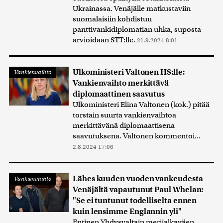
Ukrainassa. Venäjälle matkustaviin
suomalaisiin kohdistuu
panttivankidiplomatian uhka, suposta
arvioidaan STT:lle.
21.9.2024 8:01
Ulkoministeri Valtonen HS:lle:
Vankienvaihto
Vankienvaihto merkittävä
diplomaattinen saavutus
Ulkoministeri Elina Valtonen (kok.) pitää
torstain suurta vankienvaihtoa
merkittävänä diplomaattisena
saavutuksena. Valtonen kommentoi...
2.8.2024 17:06
Lähes kuuden vuoden vankeudesta
Vankienvaihto
Venäjältä vapautunut Paul Whelan:
"Se ei tuntunut todelliselta ennen
kuin lensimme Englannin yli"
Entinen Yhdysvaltain merijalkaväen