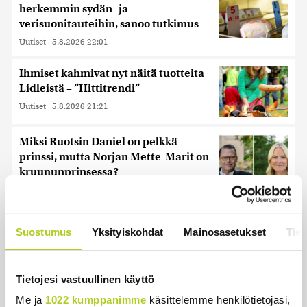
herkemmin sydän- ja
verisuonitauteihin, sanoo tutkimus
Uutiset
|
5.8.2026 22:01
Ihmiset kahmivat nyt näitä tuotteita
Lidleistä – ”Hittitrendi”
Uutiset
|
5.8.2026 21:21
Miksi Ruotsin Daniel on pelkkä
prinssi, mutta Norjan Mette-Marit on
kruununprinsessa?
Uutiset
|
3.8.2026 21:46
Keskustan Siika-aho kertoo, mikä
Suostumus
Yksityiskohdat
Mainosasetukset
Tiet
hänestä on Ylen gallupin todellinen
uutinen – ”Kokoomus maksaa siitä
hintaa”
Tietojesi vastuullinen käyttö
Uutiset
|
6.8.2026 11:56
Me ja
1022 kumppanimme
käsittelemme henkilötietojasi,