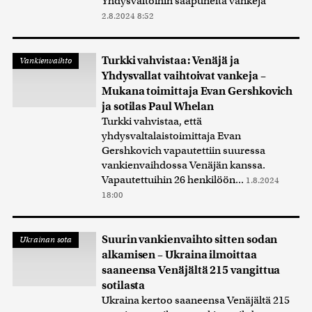
Yhdysvaltoihin saapuneita vankeja
2.8.2024 8:52
Turkki vahvistaa: Venäjä ja
Vankienvaihto
Yhdysvallat vaihtoivat vankeja –
Mukana toimittaja Evan Gershkovich
ja sotilas Paul Whelan
Turkki vahvistaa, että
yhdysvaltalaistoimittaja Evan
Gershkovich vapautettiin suuressa
vankienvaihdossa Venäjän kanssa.
Vapautettuihin 26 henkilöön...
1.8.2024
18:00
Suurin vankienvaihto sitten sodan
Ukrainan sota
alkamisen – Ukraina ilmoittaa
saaneensa Venäjältä 215 vangittua
sotilasta
Ukraina kertoo saaneensa Venäjältä 215