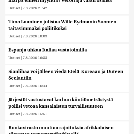
marjat ennen myyntiä? Verottaja vaatii osansa
Uutiset
|
7.8.2026 21:42
Timo Laaninen julistaa Wille Rydmanin Suomen
taitavimmaksi poliitikoksi
Uutiset
|
7.8.2026 18:09
Espanja uhkaa Italiaa vastatoimilla
Uutiset
|
7.8.2026 16:55
Sianlihaa voi jälleen viedä Etelä-Koreaan ja Uuteen-
Seelantiin
Uutiset
|
7.8.2026 16:44
Järjestöt vastustavat karhun kiintiömetsästystä –
poliisi vetoaa kansalaisten turvallisuuteen
Uutiset
|
7.8.2026 15:51
Ruokavirasto muuttaa rajoituksia afrikkalaisen