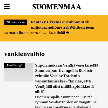
Reuters: Ukraina on tuhonnut yli
Ukrainan sota
miljoona neliömetriä Wildberriesin
Lue lisää
varastotilaa
7.8.2026 21:55
vankienvaihto
Supon mukaan Venäjä voisi kiristää
Panttivangit
Suomea panttivangeilla Rusitsh-
ryhmän Voislav Tordenin
vapauttamiseksi – "En näe, että
Venäjällä olisi mitään pidäkkeitä
siitä"
Suomen rajalla esiintyneen Rusitsh-
ryhmän Voislav Torden on vangittuna
Suomessa epäiltynä sotarikoksista