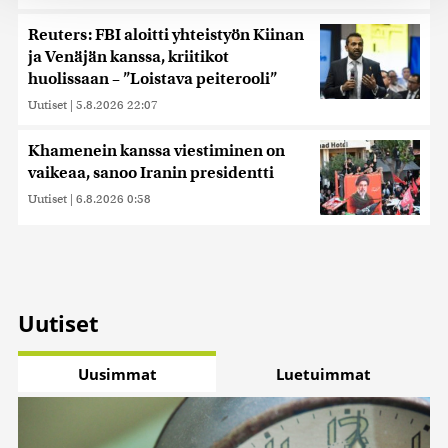
tukemiseen ja kävijämäärämme analysoimiseen. Lisäksi
jaamme sosiaalisen median, mainosalan ja analytiikka-
Reuters: FBI aloitti yhteistyön Kiinan
alan kumppaneillemme tietoja siitä, miten käytät
ja Venäjän kanssa, kriitikot
sivustoamme. Kumppanimme voivat yhdistää näitä
huolissaan – ”Loistava peiterooli”
tietoja muihin tietoihin, joita olet antanut heille tai joita on
Uutiset
|
5.8.2026 22:07
kerätty, kun olet käyttänyt heidän palvelujaan. Tietoja
saatetaan myös siirtää ulkomaille.
Khamenein kanssa viestiminen on
vaikeaa, sanoo Iranin presidentti
Uutiset
|
6.8.2026 0:58
Uutiset
Uusimmat
Luetuimmat