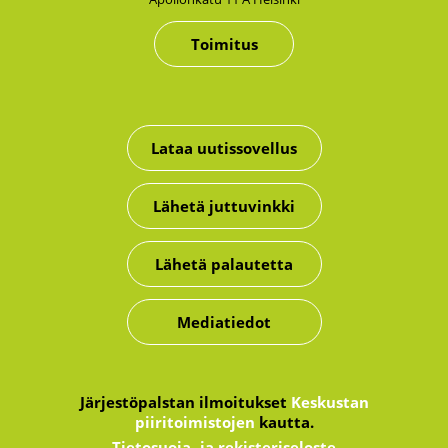
Toimitus
Lataa uutissovellus
Lähetä juttuvinkki
Lähetä palautetta
Mediatiedot
Järjestöpalstan ilmoitukset
Keskustan
piiritoimistojen
kautta.
Tietosuoja- ja rekisteriseloste