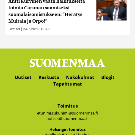
Antti Kurvinen vaatii hallitukselta
toimia Carunan saamiseksi
suomalaisomistukseen: ”Herätys
Multala ja Orpo!”
Uutiset
|
24.7.2026 12:48
Uutiset
Keskusta
Näkökulmat
Blogit
Tapahtumat
Toimitus
etunimi.sukunimi@suomenmaa.fi
uutiset@suomenmaa.fi
Hel­sin­gin toi­mi­tus
Apol­lon­ka­tu 11 A Hel­sin­ki