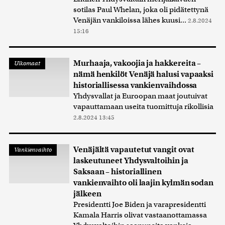
sotilas Paul Whelan, joka oli pidätettynä
Venäjän vankiloissa lähes kuusi...
2.8.2024
15:16
Murhaaja, vakoojia ja hakkereita –
Ulkomaat
nämä henkilöt Venäjä halusi vapaaksi
historiallisessa vankienvaihdossa
Yhdysvallat ja Euroopan maat joutuivat
vapauttamaan useita tuomittuja rikollisia
2.8.2024 13:45
Venäjältä vapautetut vangit ovat
Vankienvaihto
laskeutuneet Yhdysvaltoihin ja
Saksaan – historiallinen
vankienvaihto oli laajin kylmän sodan
jälkeen
Presidentti Joe Biden ja varapresidentti
Kamala Harris olivat vastaanottamassa