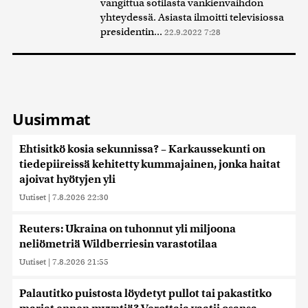
vangittua sotilasta vankienvaihdon
yhteydessä. Asiasta ilmoitti televisiossa
presidentin...
22.9.2022 7:28
Uusimmat
Ehtisitkö kosia sekunnissa? – Karkaussekunti on
tiedepiireissä kehitetty kummajainen, jonka haitat
ajoivat hyötyjen yli
Uutiset
|
7.8.2026 22:30
Reuters: Ukraina on tuhonnut yli miljoona
neliömetriä Wildberriesin varastotilaa
Uutiset
|
7.8.2026 21:55
Palautitko puistosta löydetyt pullot tai pakastitko