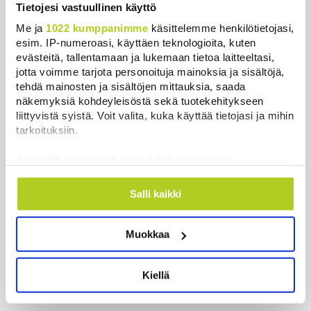
Tietojesi vastuullinen käyttö
ja Venäjän kanssa, kriitikot
Me ja
1022 kumppanimme
käsittelemme henkilötietojasi,
huolissaan – ”Loistava peiterooli”
esim. IP-numeroasi, käyttäen teknologioita, kuten
Uutiset
|
5.8.2026 22:07
evästeitä, tallentamaan ja lukemaan tietoa laitteeltasi,
jotta voimme tarjota personoituja mainoksia ja sisältöjä,
Khamenein kanssa viestiminen on
tehdä mainosten ja sisältöjen mittauksia, saada
vaikeaa, sanoo Iranin presidentti
näkemyksiä kohdeyleisöstä sekä tuotekehitykseen
Uutiset
|
6.8.2026 0:58
liittyvistä syistä. Voit valita, kuka käyttää tietojasi ja mihin
tarkoituksiin.
Juutalainen miekkailija voitti
Jos sallit, haluamme myös tehdä seuraavia:
natseille mitalin ja kohotti kätensä
Kerätä tietoja maantieteellisestä sijainnistasi,
Hitler-tervehdykseen – Miksi
mahdollisesti muutaman metrin tarkkuudella
Salli kaikki
ihmeessä?
Tunnistaa laitteesi skannaamalla sen
Uutiset
|
6.8.2026 21:31
ominaispiirteitä aktiivisesti (sormenjäljen
Muokkaa
muodostaminen)
Lue lisää siitä, miten henkilötietojasi käsitellään ja miten
voit määrittää asetuksesi
tiedot-osiossa
. Voit muuttaa
Kiellä
suostumustasi tai peruuttaa sen milloin vain
Uutiset
evästeilmoituksessa.