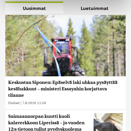
Käytämme evästeitä tarjoamamme sisällön ja mainosten
Uusimmat
Luetuimmat
räätälöimiseen, sosiaalisen median ominaisuuksien
tukemiseen ja kävijämäärämme analysoimiseen. Lisäksi
jaamme sosiaalisen median, mainosalan ja analytiikka-
alan kumppaneillemme tietoja siitä, miten käytät
sivustoamme. Kumppanimme voivat yhdistää näitä
tietoja muihin tietoihin, joita olet antanut heille tai joita on
kerätty, kun olet käyttänyt heidän palvelujaan. Tietoja
saatetaan myös siirtää ulkomaille.
Keskustan Siponen: Epäselvä laki uhkaa pysäyttää
kesähakkuut – ministeri Essayahin korjattava
tilanne
Uutiset
|
7.8.2026 11:59
Saimaannorpan kuutti kuoli
kalaverkkoon Liperissä – jo vuoden
12:s tietoon tullut pyydyskuolema