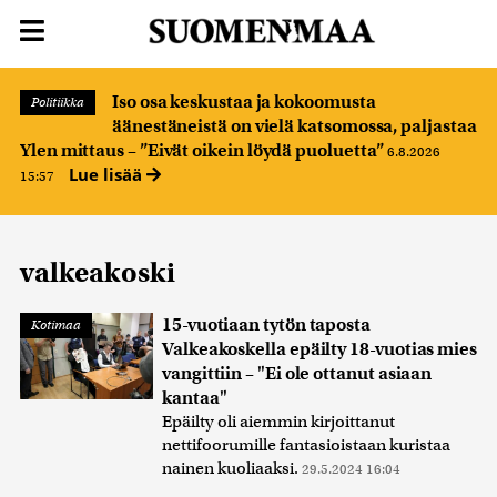
Iso osa keskustaa ja kokoomusta
Politiikka
äänestäneistä on vielä katsomossa, paljastaa
Ylen mittaus – ”Eivät oikein löydä puoluetta”
6.8.2026
Lue lisää
15:57
valkeakoski
15-vuotiaan tytön taposta
Kotimaa
Valkeakoskella epäilty 18-vuotias mies
vangittiin – "Ei ole ottanut asiaan
kantaa"
Epäilty oli aiemmin kirjoittanut
nettifoorumille fantasioistaan kuristaa
nainen kuoliaaksi.
29.5.2024 16:04