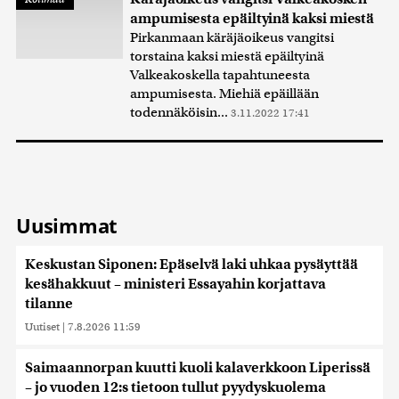
ampumisesta epäiltyinä kaksi miestä
Pirkanmaan käräjäoikeus vangitsi
torstaina kaksi miestä epäiltyinä
Valkeakoskella tapahtuneesta
ampumisesta. Miehiä epäillään
todennäköisin...
3.11.2022 17:41
Uusimmat
Keskustan Siponen: Epäselvä laki uhkaa pysäyttää
kesähakkuut – ministeri Essayahin korjattava
tilanne
Uutiset
|
7.8.2026 11:59
Saimaannorpan kuutti kuoli kalaverkkoon Liperissä
– jo vuoden 12:s tietoon tullut pyydyskuolema