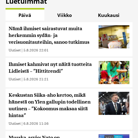
Luetuimmat
Päivä
Viikko
Kuukausi
Nämä ihmiset sairastuvat muita
herkemmin sydän- ja
verisuonitauteihin, sanoo tutkimus
Uutiset
|
5.8.2026 22:01
Ihmiset kahmivat nyt näitä tuotteita
Lidleistä – ”Hittitrendi”
Uutiset
|
5.8.2026 21:21
Keskustan Siika-aho kertoo, mikä
hänestä on Ylen gallupin todellinen
uutinen – ”Kokoomus maksaa siitä
hintaa”
Uutiset
|
6.8.2026 11:56
Murska-arvio: Nato on