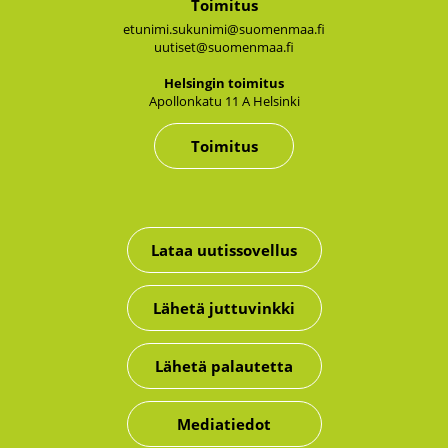
Toimitus
etunimi.sukunimi@suomenmaa.fi
uutiset@suomenmaa.fi
Hel­sin­gin toi­mi­tus
Apol­lon­ka­tu 11 A Hel­sin­ki
Toimitus
Lataa uutissovellus
Lähetä juttuvinkki
Lähetä palautetta
Mediatiedot