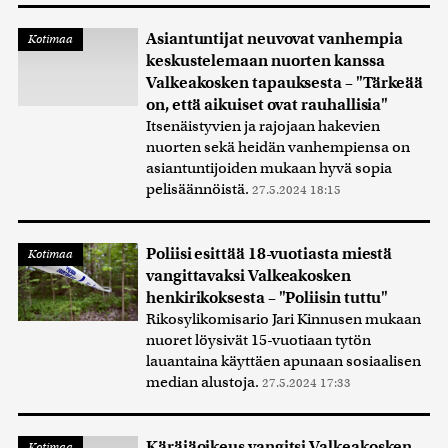
Asiantuntijat neuvovat vanhempia
Kotimaa
keskustelemaan nuorten kanssa
Valkeakosken tapauksesta – "Tärkeää
on, että aikuiset ovat rauhallisia"
Itsenäistyvien ja rajojaan hakevien
nuorten sekä heidän vanhempiensa on
asiantuntijoiden mukaan hyvä sopia
pelisäännöistä.
27.5.2024 18:15
Poliisi esittää 18-vuotiasta miestä
Kotimaa
vangittavaksi Valkeakosken
henkirikoksesta – "Poliisin tuttu"
Rikosylikomisario Jari Kinnusen mukaan
nuoret löysivät 15-vuotiaan tytön
lauantaina käyttäen apunaan sosiaalisen
median alustoja.
27.5.2024 17:33
Käräjäoikeus vangitsi Valkeakosken
Kotimaa