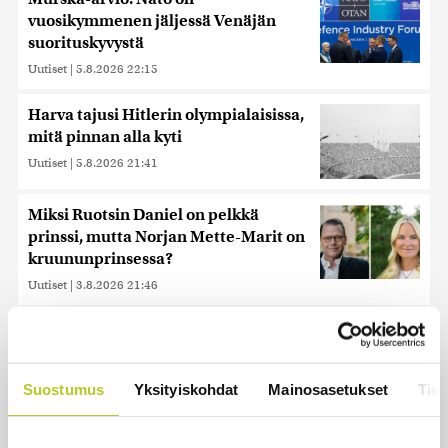
vuosikymmenen jäljessä Venäjän
suorituskyvystä
Uutiset
|
5.8.2026 22:15
Harva tajusi Hitlerin olympialaisissa,
mitä pinnan alla kyti
Uutiset
|
5.8.2026 21:41
Miksi Ruotsin Daniel on pelkkä
prinssi, mutta Norjan Mette-Marit on
kruununprinsessa?
Uutiset
|
3.8.2026 21:46
Kuin kauhuelokuvasta – Oletko
kuullut Etelämantereen
Veriputouksesta?
Suostumus
Yksityiskohdat
Mainosasetukset
Tiet
Uutiset
|
5.8.2026 23:00
Reuters: FBI aloitti yhteistyön Kiinan