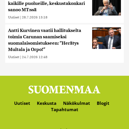
kaikille puolueille, keskustakonkari
sanoo MT:ssä
Uutiset
|
28.7.2026 13:18
Antti Kurvinen vaatii hallitukselta
toimia Carunan saamiseksi
suomalaisomistukseen: ”Herätys
Multala ja Orpo!”
Uutiset
|
24.7.2026 12:48
Uutiset
Keskusta
Näkökulmat
Blogit
Tapahtumat