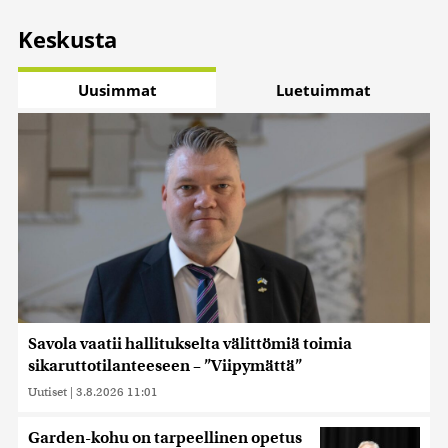
Keskusta
Uusimmat
Luetuimmat
Savola vaatii hallitukselta välittömiä toimia
sikaruttotilanteeseen – ”Viipymättä”
Uutiset
|
3.8.2026 11:01
Garden-kohu on tarpeellinen opetus