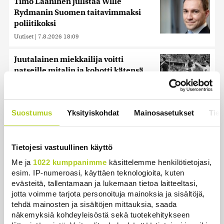
Timo Laaninen julistaa Wille
Rydmanin Suomen taitavimmaksi
poliitikoksi
Uutiset
|
7.8.2026 18:09
Juutalainen miekkailija voitti
natseille mitalin ja kohotti kätensä
Hitler-tervehdykseen – Miksi
ihmeessä?
Uutiset
|
6.8.2026 21:31
Suostumus
Yksityiskohdat
Mainosasetukset
Tiet
HS: Kaikkonen puoluejohtajien
ykkönen
Tietojesi vastuullinen käyttö
Uutiset
|
8.8.2026 13:09
Me ja
1022 kumppanimme
käsittelemme henkilötietojasi,
esim. IP-numeroasi, käyttäen teknologioita, kuten
Ihmiset kahmivat nyt näitä tuotteita
evästeitä, tallentamaan ja lukemaan tietoa laitteeltasi,
Lidleistä – ”Hittitrendi”
jotta voimme tarjota personoituja mainoksia ja sisältöjä,
Uutiset
|
5.8.2026 21:21
tehdä mainosten ja sisältöjen mittauksia, saada
näkemyksiä kohdeyleisöstä sekä tuotekehitykseen