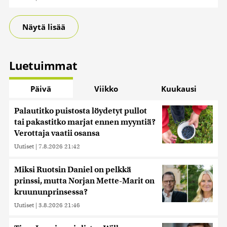
Näytä lisää
Luetuimmat
Päivä
Viikko
Kuukausi
Palautitko puistosta löydetyt pullot
tai pakastitko marjat ennen myyntiä?
Verottaja vaatii osansa
Uutiset
|
7.8.2026 21:42
Miksi Ruotsin Daniel on pelkkä
prinssi, mutta Norjan Mette-Marit on
kruununprinsessa?
Uutiset
|
3.8.2026 21:46