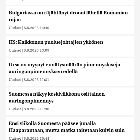
Bulgariassa on räjähtänyt drooni lähellä Romanian
rajaa
Uutiset
|
8.8.2026 14:40
HS: Kaikkonen puoluejohtajien ykkönen
Uutiset
|
8.8.2026 13:09
Ursa on myynyt ennätysmäärän pimennyslaseja
auringonpimennyksen edellä
Uutiset
|
8.8.2026 11:31
Suomessa näkyy keskiviikkona osittainen
auringonpimennys
Uutiset
|
8.8.2026 11:30
Ensi viikolla Suomesta pääsee junalla
Haaparantaan, mutta matka taitetaan kuivin suin
Uutiset
|
8.8.2026 10:44