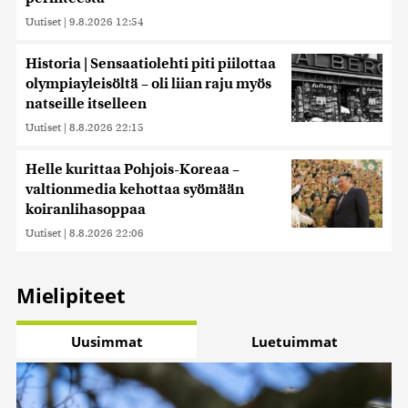
Uutiset
|
9.8.2026 12:54
Historia | Sensaatiolehti piti piilottaa
olympiayleisöltä – oli liian raju myös
natseille itselleen
Uutiset
|
8.8.2026 22:15
Helle kurittaa Pohjois-Koreaa –
valtionmedia kehottaa syömään
koiranlihasoppaa
Uutiset
|
8.8.2026 22:06
Mielipiteet
Uusimmat
Luetuimmat