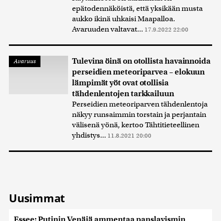
epätodennäköistä, että yksikään musta
aukko ikinä uhkaisi Maapalloa.
Avaruuden valtavat...
17.9.2022 22:00
Tulevina öinä on otollista havainnoida
Avaruus
perseidien meteoriparvea – elokuun
lämpimät yöt ovat otollisia
tähdenlentojen tarkkailuun
Perseidien meteoriparven tähdenlentoja
näkyy runsaimmin torstain ja perjantain
välisenä yönä, kertoo Tähtitieteellinen
yhdistys...
11.8.2021 20:00
Uusimmat
Essee: Putinin Venäjä ammentaa panslavismin