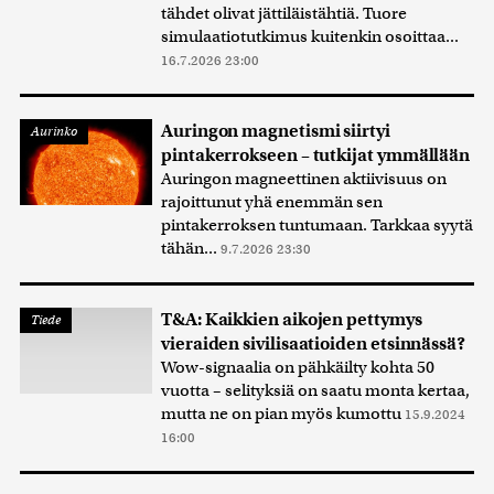
tähdet olivat jättiläistähtiä. Tuore
simulaatiotutkimus kuitenkin osoittaa...
16.7.2026 23:00
Auringon magnetismi siirtyi
Aurinko
pintakerrokseen – tutkijat ymmällään
Auringon magneettinen aktiivisuus on
rajoittunut yhä enemmän sen
pintakerroksen tuntumaan. Tarkkaa syytä
tähän...
9.7.2026 23:30
T&A: Kaikkien aikojen pettymys
Tiede
vieraiden sivilisaatioiden etsinnässä?
Wow-signaalia on pähkäilty kohta 50
vuotta – selityksiä on saatu monta kertaa,
mutta ne on pian myös kumottu
15.9.2024
16:00