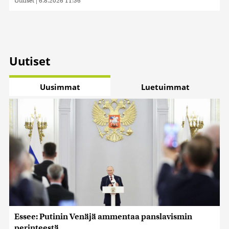
Uutiset
|
6.8.2026 11:56
kerätty, kun olet käyttänyt heidän palvelujaan. Tietoja
saatetaan myös siirtää ulkomaille.
Uutiset
Uusimmat
Luetuimmat
Essee: Putinin Venäjä ammentaa panslavismin
perinteestä