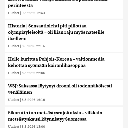
perinteestä
Uutiset
|
9.8.2026 12:54
Historia | Sensaatiolehti piti piilottaa
olympiayleisöltä – oli liian raju myös natseille
itselleen
Uutiset
|
8.8.2026 22:15
Helle kurittaa Pohjois-Koreaa – valtionmedia
kehottaa syömään koiranlihasoppaa
Uutiset
|
8.8.2026 22:06
WSJ: Saksassa löytynyt drooni oli todennäköisesti
venäläinen
Uutiset
|
8.8.2026 16:19
Sikarutto tuo metsästysrajoituksia – vilkkain
metsästyskausi käynnistyy Suomessa
Uutiset
|
8.8.2026 15:00