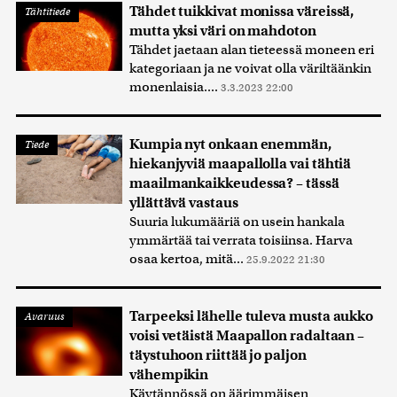
Tähdet tuikkivat monissa väreissä,
Tähtitiede
mutta yksi väri on mahdoton
Tähdet jaetaan alan tieteessä moneen eri
kategoriaan ja ne voivat olla väriltäänkin
monenlaisia....
3.3.2023 22:00
Kumpia nyt onkaan enemmän,
Tiede
hiekanjyviä maapallolla vai tähtiä
maailmankaikkeudessa? – tässä
yllättävä vastaus
Suuria lukumääriä on usein hankala
ymmärtää tai verrata toisiinsa. Harva
osaa kertoa, mitä...
25.9.2022 21:30
Tarpeeksi lähelle tuleva musta aukko
Avaruus
voisi vetäistä Maapallon radaltaan –
täystuhoon riittää jo paljon
vähempikin
Käytännössä on äärimmäisen