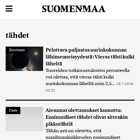
tähdet
Pelottava paljastus aurinkokunnan
Tähtitiede
lähimenneisyydestä: Vieras tähti kulki
läheltä
Tuoreiden tutkimustulosten perusteella
voi olettaa, että vieras tähti kulki
aurinkokunnan läheltä noin 2,5...
18.7.2026
22:22
Aiemmat olettamukset kumottu:
Tiede
Ensimmäiset tähdet olivat sittenkin
pikkutähtiä
Tähän asti on oletettu, että
maailmankaikkeuden ensimmäiset