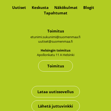
Uutiset
Keskusta
Näkökulmat
Blogit
Tapahtumat
Toimitus
etunimi.sukunimi@suomenmaa.fi
uutiset@suomenmaa.fi
Hel­sin­gin toi­mi­tus
Apol­lon­ka­tu 11 A Hel­sin­ki
Toimitus
Lataa uutissovellus
Lähetä juttuvinkki