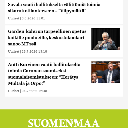
Savola vaatii hallitukselta välittömiä toimia
sikaruttotilanteeseen – ”Viipymättä”
Uutiset
|
3.8.2026 11:01
Garden-kohu on tarpeellinen opetus
kaikille puolueille, keskustakonkari
sanoo MT:ssä
Uutiset
|
28.7.2026 13:18
Antti Kurvinen vaatii hallitukselta
toimia Carunan saamiseksi
suomalaisomistukseen: ”Herätys
Multala ja Orpo!”
Uutiset
|
24.7.2026 12:48