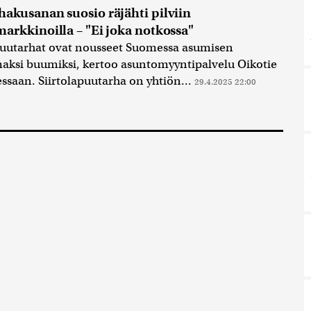
akusanan suosio räjähti pilviin
arkkinoilla – "Ei joka notkossa"
puutarhat ovat nousseet Suomessa asumisen
ksi buumiksi, kertoo asuntomyyntipalvelu Oikotie
essaan. Siirtolapuutarha on yhtiön...
29.4.2025 22:00