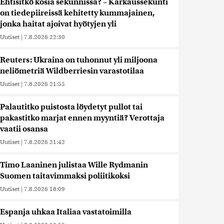
Ehtisitkö kosia sekunnissa? – Karkaussekunti
on tiedepiireissä kehitetty kummajainen,
jonka haitat ajoivat hyötyjen yli
Uutiset
|
7.8.2026 22:30
Reuters: Ukraina on tuhonnut yli miljoona
neliömetriä Wildberriesin varastotilaa
Uutiset
|
7.8.2026 21:55
Palautitko puistosta löydetyt pullot tai
pakastitko marjat ennen myyntiä? Verottaja
vaatii osansa
Uutiset
|
7.8.2026 21:42
Timo Laaninen julistaa Wille Rydmanin
Suomen taitavimmaksi poliitikoksi
Uutiset
|
7.8.2026 18:09
Espanja uhkaa Italiaa vastatoimilla