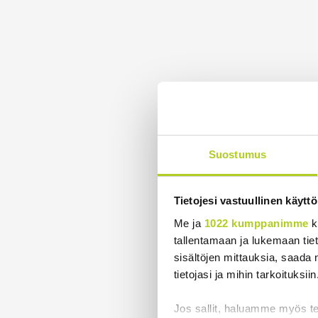
Suostumus
Tietojesi vastuullinen käyttö
Me ja
1022 kumppanimme
k
tallentamaan ja lukemaan tieto
sisältöjen mittauksia, saada 
tietojasi ja mihin tarkoituksiin
Jos sallit, haluamme myös t