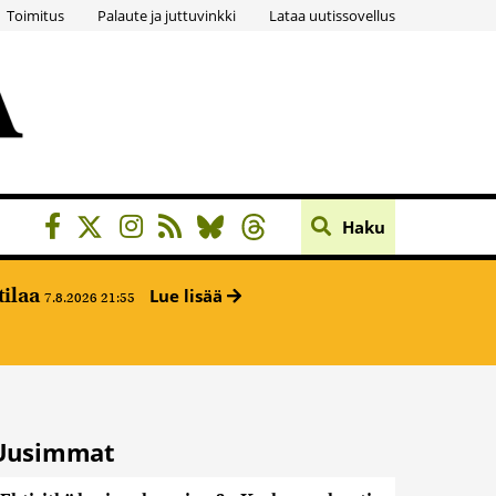
Toimitus
Palaute ja juttuvinkki
Lataa uutissovellus
Haku
tilaa
Lue lisää
7.8.2026 21:55
Uusimmat