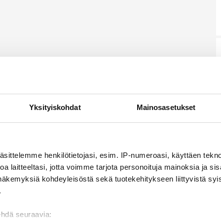
Yksityiskohdat
Mainosasetukset
äsittelemme henkilötietojasi, esim. IP-numeroasi, käyttäen teknol
a laitteeltasi, jotta voimme tarjota personoituja mainoksia ja sis
näkemyksiä kohdeyleisöstä sekä tuotekehitykseen liittyvistä syist
.
ehdä seuraavia: