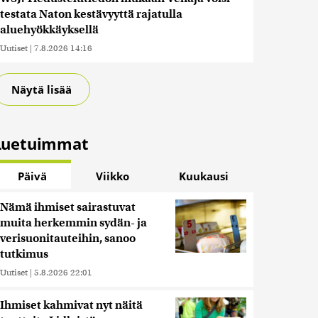
testata Naton kestävyyttä rajatulla
aluehyökkäyksellä
Uutiset
|
7.8.2026 14:16
Näytä lisää
Luetuimmat
Päivä
Viikko
Kuukausi
Nämä ihmiset sairastuvat
muita herkemmin sydän- ja
verisuonitauteihin, sanoo
tutkimus
Uutiset
|
5.8.2026 22:01
Ihmiset kahmivat nyt näitä