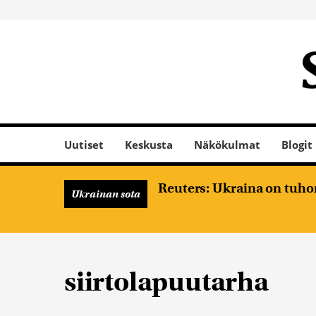
Uutiset
Keskusta
Näkökulmat
Blogit
Reuters: Ukraina on tuhon
Ukrainan sota
siirtolapuutarha