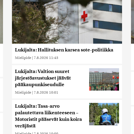
Lukijalta: Hallituksen karsea sote-politiikka
Mielipide
|
7.8.2026 11:43
Lukijalta: Valtion suuret
järjestöavustukset jäävät
pääkaupunkiseudulle
Mielipide
|
7.8.2026 10:01
Lukijalta: Tasa-arvo
palautettava liikenteeseen –
Motoristit pääsevät kuin koira
veräjästä
Mielipide
|
7.8.2026 10:00