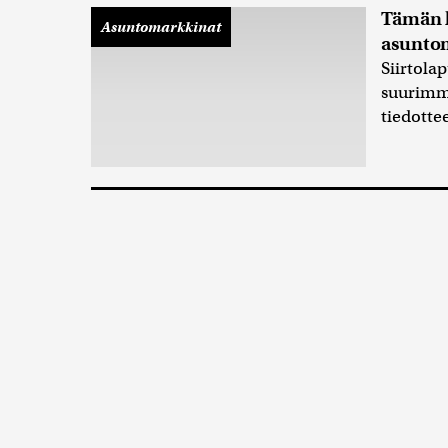
Tämän h
Asuntomarkkinat
asuntom
Siirtola
suurimma
tiedotte