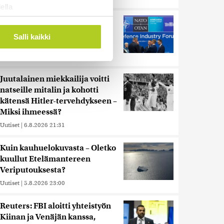
ella
ostaminen)
Murska-arvio: Nato on
vuosikymmenen jäljessä
ossa
. Voit muuttaa
Salli kaikki
Venäjän suorituskyvystä
Uutiset
|
5.8.2026 22:15
 ominaisuuksien tukemiseen
Juutalainen miekkailija voitti
tiikka-alan
natseille mitalin ja kohotti
ietoja muihin tietoihin, joita
kätensä Hitler-tervehdykseen –
 myös siirtää ulkomaille.
Miksi ihmeessä?
Uutiset
|
6.8.2026 21:31
Kuin kauhuelokuvasta – Oletko
kuullut Etelämantereen
Veriputouksesta?
Uutiset
|
5.8.2026 23:00
Reuters: FBI aloitti yhteistyön
Kiinan ja Venäjän kanssa,