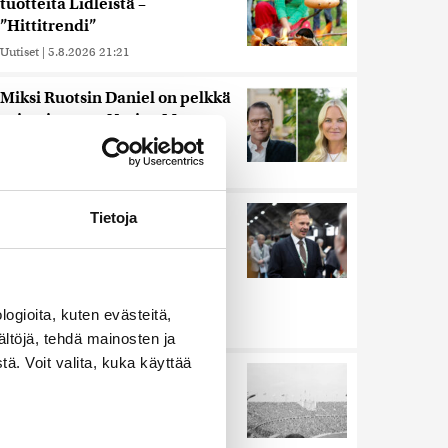
tuotteita Lidleistä –
”Hittitrendi”
Uutiset
|
5.8.2026 21:21
Miksi Ruotsin Daniel on pelkkä
prinssi, mutta Norjan Mette-
Marit on kruununprinsessa?
Uutiset
|
3.8.2026 21:46
Keskustan Siika-aho kertoo,
Tietoja
mikä hänestä on Ylen gallupin
todellinen uutinen –
”Kokoomus maksaa siitä
hintaa”
ogioita, kuten evästeitä,
Uutiset
|
6.8.2026 11:56
ältöjä, tehdä mainosten ja
ä. Voit valita, kuka käyttää
Harva tajusi Hitlerin
olympialaisissa, mitä pinnan
alla kyti
Uutiset
|
5.8.2026 21:41