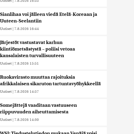
Uutiset
|
7.8.2026 16:55
Sianlihaa voi jälleen viedä Etelä-Koreaan ja
Uuteen-Seelantiin
Uutiset
|
7.8.2026 16:44
Järjestöt vastustavat karhun
kiintiömetsästystä – poliisi vetoaa
kansalaisten turvallisuuteen
Uutiset
|
7.8.2026 15:51
Ruokavirasto muuttaa rajoituksia
afrikkalaisen sikaruton tartuntavyöhykkeellä
Uutiset
|
7.8.2026 14:57
Somejättejä vaaditaan vastuuseen
riippuvuuden aiheuttamisesta
Uutiset
|
7.8.2026 14:30
WSJ: Tiedustelutiedon mukaan Venäjä voisi