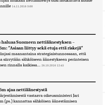
tijan mukaan nettiäänestys olisi houkuttava kohde
innille
14.11.2016 3:00
s haluaa Suomeen nettiäänestyksen –
m: "Asiaan liittyy sekä etuja että riskejä"
 linjasi maanantaina strategiaistunnossaan, että
 siirrytään sähköiseen äänestykseen perinteisen
sen rinnalla kaikissa...
26.10.2016 12:45
öm ajaa nettiäänestystä
järjestämisestä vastaava oikeusministeri Jari
m (ps.) kannattaa sähköisen äänestämisen