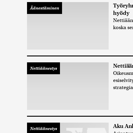
Työryhm
Äänestäminen
hyödy
Nettiääne
koska se
Nettiää
Nettiäänestys
Oikeusmi
esiselvi
strategi
Aku Ank
Nettiäänestys