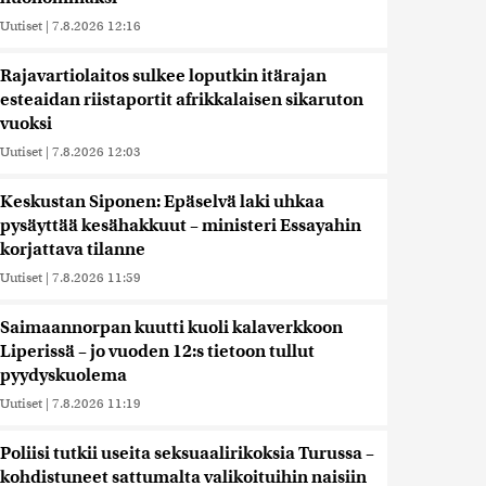
Uutiset
|
7.8.2026 12:16
Rajavartiolaitos sulkee loputkin itärajan
esteaidan riistaportit afrikkalaisen sikaruton
vuoksi
Uutiset
|
7.8.2026 12:03
Keskustan Siponen: Epäselvä laki uhkaa
pysäyttää kesähakkuut – ministeri Essayahin
korjattava tilanne
Uutiset
|
7.8.2026 11:59
Saimaannorpan kuutti kuoli kalaverkkoon
Liperissä – jo vuoden 12:s tietoon tullut
pyydyskuolema
Uutiset
|
7.8.2026 11:19
Poliisi tutkii useita seksuaalirikoksia Turussa –
kohdistuneet sattumalta valikoituihin naisiin