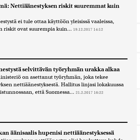
ä: Nettiäänestyksen riskit suuremmat kuin
stystä ei tule ottaa käyttöön yleisissä vaaleissa,
n riskit ovat suurempia kuin...
19.12.2017 14:12
nestystä selvittävän työryhmän urakka alkaa
nisteriö on asettanut työryhmän, joka tekee
tyksen nettiäänestyksestä. Hallitus linjasi lokakuussa
aistunnossaan, että Suomessa...
21.2.2017 16:22
an äänisaalis hupenisi nettiäänestyksessä