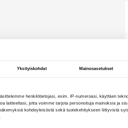
Yksityiskohdat
Mainosasetukset
äsittelemme henkilötietojasi, esim. IP-numeroasi, käyttäen teknol
a laitteeltasi, jotta voimme tarjota personoituja mainoksia ja sis
näkemyksiä kohdeyleisöstä sekä tuotekehitykseen liittyvistä syist
.