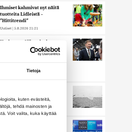
Ihmiset kahmivat nyt näitä
tuotteita Lidleistä –
”Hittitrendi”
Uutiset
|
5.8.2026 21:21
Keskustan Siika-aho kertoo,
mikä hänestä on Ylen gallupin
todellinen uutinen –
”Kokoomus maksaa siitä
hintaa”
Tietoja
Uutiset
|
6.8.2026 11:56
Harva tajusi Hitlerin
olympialaisissa, mitä pinnan
ogioita, kuten evästeitä,
alla kyti
ältöjä, tehdä mainosten ja
Uutiset
|
5.8.2026 21:41
ä. Voit valita, kuka käyttää
Murska-arvio: Nato on
vuosikymmenen jäljessä