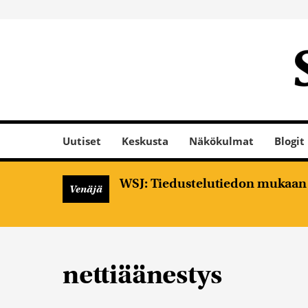
Uutiset
Keskusta
Näkökulmat
Blogit
WSJ: Tiedustelutiedon mukaan V
Venäjä
nettiäänestys