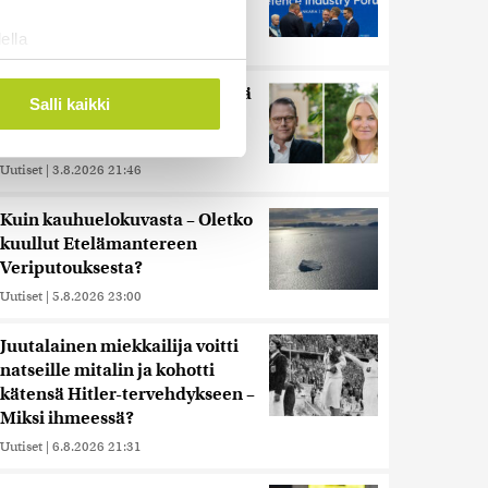
Venäjän suorituskyvystä
ella
Uutiset
|
5.8.2026 22:15
ostaminen)
Miksi Ruotsin Daniel on pelkkä
ossa
. Voit muuttaa
Salli kaikki
prinssi, mutta Norjan Mette-
Marit on kruununprinsessa?
Uutiset
|
3.8.2026 21:46
 ominaisuuksien tukemiseen
tiikka-alan
Kuin kauhuelokuvasta – Oletko
ietoja muihin tietoihin, joita
kuullut Etelämantereen
 myös siirtää ulkomaille.
Veriputouksesta?
Uutiset
|
5.8.2026 23:00
Juutalainen miekkailija voitti
natseille mitalin ja kohotti
kätensä Hitler-tervehdykseen –
Miksi ihmeessä?
Uutiset
|
6.8.2026 21:31