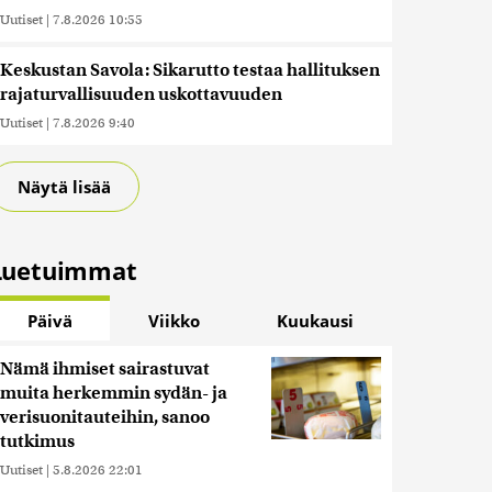
Uutiset
|
7.8.2026 10:55
Keskustan Savola: Sikarutto testaa hallituksen
rajaturvallisuuden uskottavuuden
Uutiset
|
7.8.2026 9:40
Näytä lisää
Luetuimmat
Päivä
Viikko
Kuukausi
Nämä ihmiset sairastuvat
muita herkemmin sydän- ja
verisuonitauteihin, sanoo
tutkimus
Uutiset
|
5.8.2026 22:01