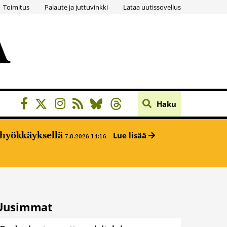
Toimitus
Palaute ja juttuvinkki
Lataa uutissovellus
Haku
ehyökkäyksellä
Lue lisää
7.8.2026 14:16
Uusimmat