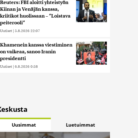
Reuters: FBI aloitti yhteistyön
Kiinan ja Venäjän kanssa,
kriitikot huolissaan – ”Loistava
peiterooli”
Uutiset
|
5.8.2026 22:07
Khamenein kanssa viestiminen
on vaikeaa, sanoo Iranin
presidentti
Uutiset
|
6.8.2026 0:58
Keskusta
Uusimmat
Luetuimmat