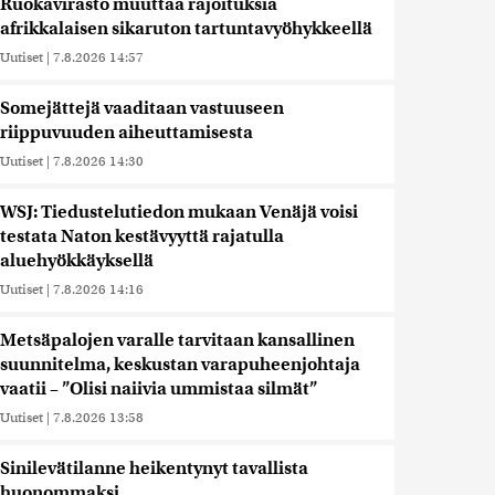
Ruokavirasto muuttaa rajoituksia
afrikkalaisen sikaruton tartuntavyöhykkeellä
Uutiset
|
7.8.2026 14:57
Somejättejä vaaditaan vastuuseen
riippuvuuden aiheuttamisesta
Uutiset
|
7.8.2026 14:30
WSJ: Tiedustelutiedon mukaan Venäjä voisi
testata Naton kestävyyttä rajatulla
aluehyökkäyksellä
Uutiset
|
7.8.2026 14:16
Metsäpalojen varalle tarvitaan kansallinen
suunnitelma, keskustan varapuheenjohtaja
vaatii – ”Olisi naiivia ummistaa silmät”
Uutiset
|
7.8.2026 13:58
Sinilevätilanne heikentynyt tavallista
huonommaksi