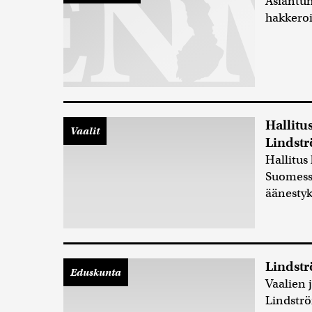
Asiantun
hakkero
Hallitu
Vaalit
Lindströ
Hallitus
Suomessa
äänestyk
Lindstr
Eduskunta
Vaalien 
Lindströ