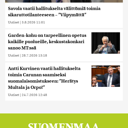
Savola vaatii hallitukselta välittömiä toimia
sikaruttotilanteeseen – ”Viipymättä”
Uutiset
|
3.8.2026 11:01
Garden-kohu on tarpeellinen opetus
kaikille puolueille, keskustakonkari
sanoo MT:ssä
Uutiset
|
28.7.2026 13:18
Antti Kurvinen vaatii hallitukselta
toimia Carunan saamiseksi
suomalaisomistukseen: ”Herätys
Multala ja Orpo!”
Uutiset
|
24.7.2026 12:48