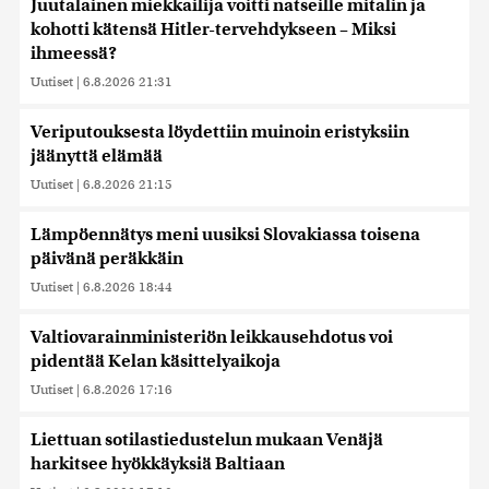
Juutalainen miekkailija voitti natseille mitalin ja
kohotti kätensä Hitler-tervehdykseen – Miksi
ihmeessä?
Uutiset
|
6.8.2026 21:31
Veriputouksesta löydettiin muinoin eristyksiin
jäänyttä elämää
Uutiset
|
6.8.2026 21:15
Lämpöennätys meni uusiksi Slovakiassa toisena
päivänä peräkkäin
Uutiset
|
6.8.2026 18:44
Valtiovarainministeriön leikkausehdotus voi
pidentää Kelan käsittelyaikoja
Uutiset
|
6.8.2026 17:16
Liettuan sotilastiedustelun mukaan Venäjä
harkitsee hyökkäyksiä Baltiaan