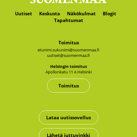
Uutiset
Keskusta
Näkökulmat
Blogit
Tapahtumat
Toimitus
etunimi.sukunimi@suomenmaa.fi
uutiset@suomenmaa.fi
Hel­sin­gin toi­mi­tus
Apol­lon­ka­tu 11 A Hel­sin­ki
Toimitus
Lataa uutissovellus
Lähetä juttuvinkki