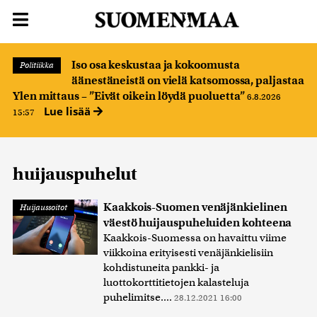
Iso osa keskustaa ja kokoomusta
Politiikka
äänestäneistä on vielä katsomossa, paljastaa
Ylen mittaus – ”Eivät oikein löydä puoluetta”
6.8.2026
Lue lisää
15:57
huijauspuhelut
Kaakkois-Suomen venäjänkielinen
Huijaussoitot
väestö huijauspuheluiden kohteena
Kaakkois-Suomessa on havaittu viime
viikkoina erityisesti venäjänkielisiin
kohdistuneita pankki- ja
luottokorttitietojen kalasteluja
puhelimitse....
28.12.2021 16:00