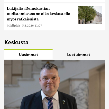
Lukijalta: Demokratian
uudistamisessa on aika keskustella
myös ratkaisuista
Mielipide
|
5.8.2026 11:07
Keskusta
Uusimmat
Luetuimmat