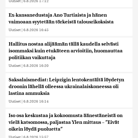
Uutiset
|
6.8.2026 17:12
Ex-kansanedustaja Ano Turtiaista ja hänen
vaimoaan syytetään törkeistä talousrikoksista
Uutiset
|
6.8.2026 16:45
Hallitus nostaa alijäämän tällä kaudella selvästi
isommaksi kuin etukäteen arvioitiin, huomauttaa
politiikan vaikuttaja
Uutiset
|
6.8.2026 16:20
Saksalaismediat: Leipzigin lentokentältä löydetyn
droonin lähellä olleessa ukrainalaiskoneessa oli
lastina ammuksia
Uutiset
|
6.8.2026 16:14
Iso osa keskustaa ja kokoomusta äänestäneistä on
vielä katsomossa, paljastaa Ylen mittaus – ”Eivät
oikein löydä puoluetta”
Uutiset
|
6.8.2026 15:57