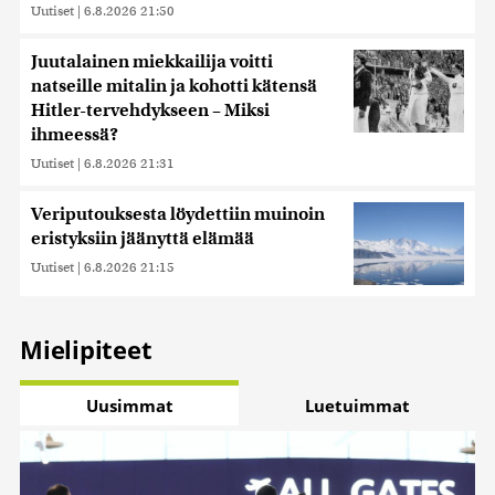
kerätty, kun olet käyttänyt heidän palvelujaan. Tietoja
Uutiset
|
6.8.2026 21:50
saatetaan myös siirtää ulkomaille.
Juutalainen miekkailija voitti
natseille mitalin ja kohotti kätensä
Hitler-tervehdykseen – Miksi
ihmeessä?
Uutiset
|
6.8.2026 21:31
Veriputouksesta löydettiin muinoin
eristyksiin jäänyttä elämää
Uutiset
|
6.8.2026 21:15
Mielipiteet
Uusimmat
Luetuimmat