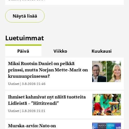
Näytä lisää
Luetuimmat
Päivä
Viikko
Kuukausi
Miksi Ruotsin Daniel on pelkkä
prinssi, mutta Norjan Mette-Marit on
kruununprinsessa?
Uutiset
|
3.8.2026 21:46
Ihmiset kahmivat nyt näitä tuotteita
Lidleistä – ”Hittitrendi”
Uutiset
|
5.8.2026 21:21
Murska-arvio: Nato on