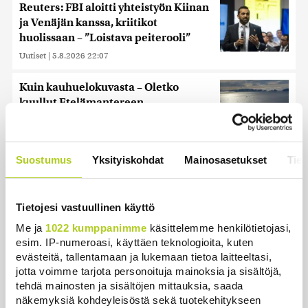
Reuters: FBI aloitti yhteistyön Kiinan
ja Venäjän kanssa, kriitikot
huolissaan – ”Loistava peiterooli”
Uutiset
|
5.8.2026 22:07
Kuin kauhuelokuvasta – Oletko
kuullut Etelämantereen
Veriputouksesta?
Uutiset
|
5.8.2026 23:00
Suostumus
Yksityiskohdat
Mainosasetukset
Tiet
Ruotsin kuningas vihkii kalatien
käyttöön Ylitorniolla
Uutiset
|
4.8.2026 11:02
Tietojesi vastuullinen käyttö
Me ja
1022 kumppanimme
käsittelemme henkilötietojasi,
Keskustan Siika-aho kertoo, mikä
esim. IP-numeroasi, käyttäen teknologioita, kuten
hänestä on Ylen gallupin todellinen
evästeitä, tallentamaan ja lukemaan tietoa laitteeltasi,
uutinen – ”Kokoomus maksaa siitä
jotta voimme tarjota personoituja mainoksia ja sisältöjä,
hintaa”
tehdä mainosten ja sisältöjen mittauksia, saada
Uutiset
|
6.8.2026 11:56
näkemyksiä kohdeyleisöstä sekä tuotekehitykseen