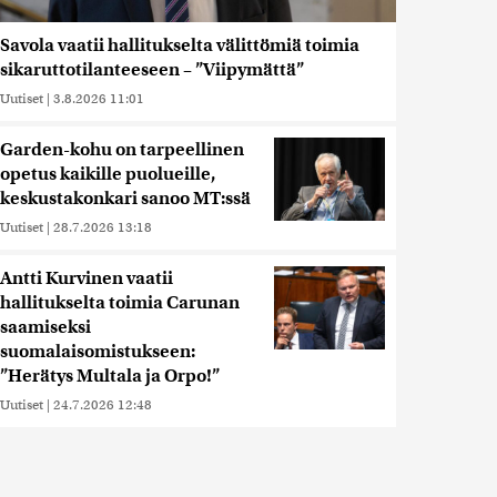
Savola vaatii hallitukselta välittömiä toimia
sikaruttotilanteeseen – ”Viipymättä”
Uutiset
|
3.8.2026 11:01
Garden-kohu on tarpeellinen
opetus kaikille puolueille,
keskustakonkari sanoo MT:ssä
Uutiset
|
28.7.2026 13:18
Antti Kurvinen vaatii
hallitukselta toimia Carunan
saamiseksi
suomalaisomistukseen:
”Herätys Multala ja Orpo!”
Uutiset
|
24.7.2026 12:48