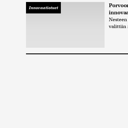
Porvoon
Innovaatiotuet
innovaa
Nesteen 
valittiin