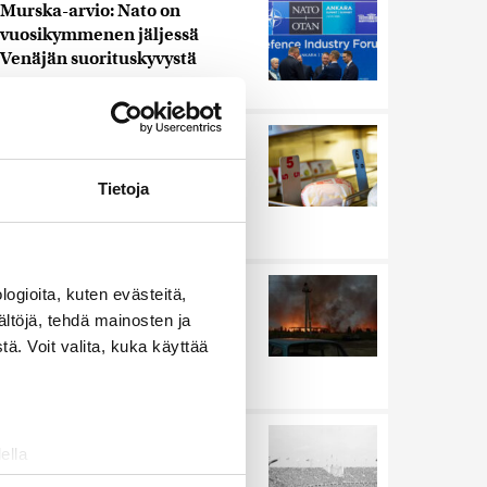
Murska-arvio: Nato on
vuosikymmenen jäljessä
Venäjän suorituskyvystä
Uutiset
|
5.8.2026 22:15
Nämä ihmiset sairastuvat
muita herkemmin sydän- ja
verisuonitauteihin, sanoo
Tietoja
tutkimus
Uutiset
|
5.8.2026 22:01
Ukrainan mukaan yhtään
ogioita, kuten evästeitä,
Venäjän ohjusta ei kyetty
ältöjä, tehdä mainosten ja
pudottamaan iskussa, jossa
ä. Voit valita, kuka käyttää
kuoli toistakymmentä ihmistä
Uutiset
|
5.8.2026 9:21
Harva tajusi Hitlerin
ella
olympialaisissa, mitä pinnan
ostaminen)
alla kyti