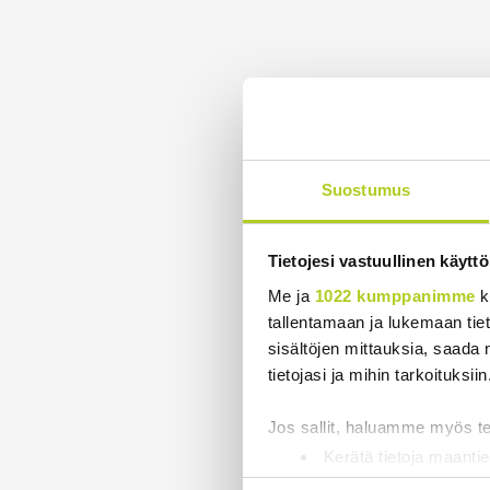
Suostumus
Tietojesi vastuullinen käyttö
Me ja
1022 kumppanimme
k
tallentamaan ja lukemaan tieto
sisältöjen mittauksia, saada 
tietojasi ja mihin tarkoituksiin
Jos sallit, haluamme myös t
Kerätä tietoja maantie
Tunnistaa laitteesi s