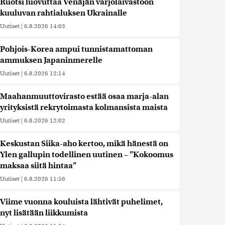
Ruotsi luovuttaa Venäjän varjolaivastoon
kuuluvan rahtialuksen Ukrainalle
Uutiset
|
6.8.2026 14:03
Pohjois-Korea ampui tunnistamattoman
ammuksen Japaninmerelle
Uutiset
|
6.8.2026 12:14
Maahanmuuttovirasto estää osaa marja-alan
yrityksistä rekrytoimasta kolmansista maista
Uutiset
|
6.8.2026 12:02
Keskustan Siika-aho kertoo, mikä hänestä on
Ylen gallupin todellinen uutinen – ”Kokoomus
maksaa siitä hintaa”
Uutiset
|
6.8.2026 11:56
Viime vuonna kouluista lähtivät puhelimet,
nyt lisätään liikkumista