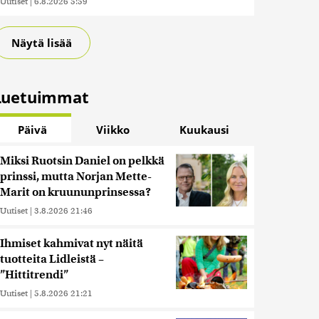
Uutiset
|
6.8.2026 5:59
Näytä lisää
Luetuimmat
Päivä
Viikko
Kuukausi
Miksi Ruotsin Daniel on pelkkä
prinssi, mutta Norjan Mette-
Marit on kruununprinsessa?
Uutiset
|
3.8.2026 21:46
Ihmiset kahmivat nyt näitä
tuotteita Lidleistä –
”Hittitrendi”
Uutiset
|
5.8.2026 21:21