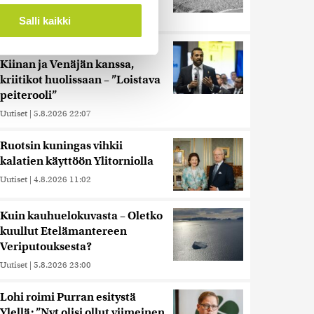
ossa
. Voit muuttaa
Uutiset
|
5.8.2026 21:41
Salli kaikki
Reuters: FBI aloitti yhteistyön
Kiinan ja Venäjän kanssa,
 ominaisuuksien tukemiseen
kriitikot huolissaan – ”Loistava
tiikka-alan
peiterooli”
ietoja muihin tietoihin, joita
Uutiset
|
5.8.2026 22:07
 myös siirtää ulkomaille.
Ruotsin kuningas vihkii
kalatien käyttöön Ylitorniolla
Uutiset
|
4.8.2026 11:02
Kuin kauhuelokuvasta – Oletko
kuullut Etelämantereen
Veriputouksesta?
Uutiset
|
5.8.2026 23:00
Lohi roimi Purran esitystä
Ylellä: ”Nyt olisi ollut viimeinen