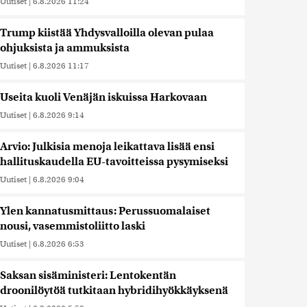
Uutiset
|
6.8.2026 11:24
Trump kiistää Yhdysvalloilla olevan pulaa
ohjuksista ja ammuksista
Uutiset
|
6.8.2026 11:17
Useita kuoli Venäjän iskuissa Harkovaan
Uutiset
|
6.8.2026 9:14
Arvio: Julkisia menoja leikattava lisää ensi
hallituskaudella EU-tavoitteissa pysymiseksi
Uutiset
|
6.8.2026 9:04
Ylen kannatusmittaus: Perussuomalaiset
nousi, vasemmistoliitto laski
Uutiset
|
6.8.2026 6:53
Saksan sisäministeri: Lentokentän
droonilöytöä tutkitaan hybridihyökkäyksenä