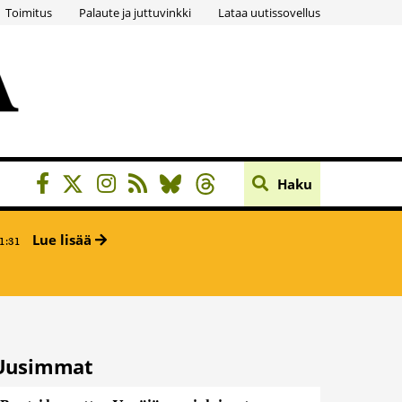
Toimitus
Palaute ja juttuvinkki
Lataa uutissovellus
Haku
Lue lisää
1:31
Uusimmat