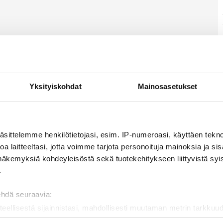
Yksityiskohdat
Mainosasetukset
äsittelemme henkilötietojasi, esim. IP-numeroasi, käyttäen teknol
a laitteeltasi, jotta voimme tarjota personoituja mainoksia ja sis
näkemyksiä kohdeyleisöstä sekä tuotekehitykseen liittyvistä syist
.
ehdä seuraavia:
teellisestä sijainnistasi, mahdollisesti muutaman metrin tarkkuud
kannaamalla sen ominaispiirteitä aktiivisesti (sormenjäljen muod