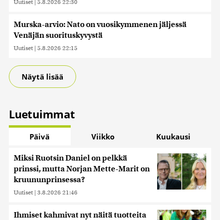
Uutiset
|
5.8.2026 22:30
Murska-arvio: Nato on vuosikymmenen jäljessä
Venäjän suorituskyvystä
Uutiset
|
5.8.2026 22:15
Näytä lisää
Luetuimmat
Päivä
Viikko
Kuukausi
Miksi Ruotsin Daniel on pelkkä
prinssi, mutta Norjan Mette-Marit on
kruununprinsessa?
Uutiset
|
3.8.2026 21:46
Ihmiset kahmivat nyt näitä tuotteita