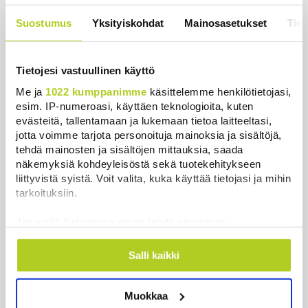
valuivat hyvätuloisille – Kemppi:
Suostumus
Yksityiskohdat
Mainosasetukset
Tiet
Kansaa johdettiin harhaan
Uutiset
|
4.8.2026 14:39
Tietojesi vastuullinen käyttö
Me ja
1022 kumppanimme
käsittelemme henkilötietojasi,
esim. IP-numeroasi, käyttäen teknologioita, kuten
evästeitä, tallentamaan ja lukemaan tietoa laitteeltasi,
Uutiset
jotta voimme tarjota personoituja mainoksia ja sisältöjä,
tehdä mainosten ja sisältöjen mittauksia, saada
Uusimmat
Luetuimmat
näkemyksiä kohdeyleisöstä sekä tuotekehitykseen
liittyvistä syistä. Voit valita, kuka käyttää tietojasi ja mihin
tarkoituksiin.
Jos sallit, haluamme myös tehdä seuraavia:
Kerätä tietoja maantieteellisestä sijainnistasi,
mahdollisesti muutaman metrin tarkkuudella
Salli kaikki
Tunnistaa laitteesi skannaamalla sen
ominaispiirteitä aktiivisesti (sormenjäljen
Muokkaa
muodostaminen)