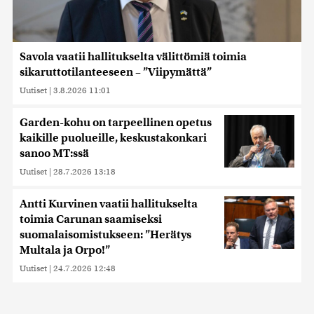
Savola vaatii hallitukselta välittömiä toimia
sikaruttotilanteeseen – ”Viipymättä”
Uutiset
|
3.8.2026 11:01
Garden-kohu on tarpeellinen opetus
kaikille puolueille, keskustakonkari
sanoo MT:ssä
Uutiset
|
28.7.2026 13:18
Antti Kurvinen vaatii hallitukselta
toimia Carunan saamiseksi
suomalaisomistukseen: ”Herätys
Multala ja Orpo!”
Uutiset
|
24.7.2026 12:48