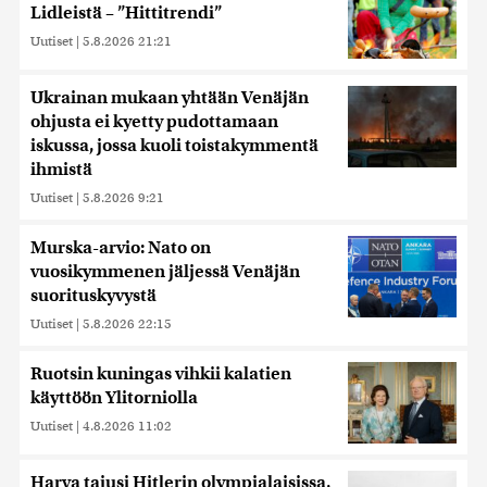
Lidleistä – ”Hittitrendi”
Uutiset
|
5.8.2026 21:21
Ukrainan mukaan yhtään Venäjän
ohjusta ei kyetty pudottamaan
iskussa, jossa kuoli toistakymmentä
ihmistä
Uutiset
|
5.8.2026 9:21
Murska-arvio: Nato on
vuosikymmenen jäljessä Venäjän
suorituskyvystä
Uutiset
|
5.8.2026 22:15
Ruotsin kuningas vihkii kalatien
käyttöön Ylitorniolla
Uutiset
|
4.8.2026 11:02
Harva tajusi Hitlerin olympialaisissa,