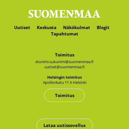
Uutiset
Keskusta
Näkökulmat
Blogit
Tapahtumat
Toimitus
etunimi.sukunimi@suomenmaa.fi
uutiset@suomenmaa.fi
Hel­sin­gin toi­mi­tus
Apol­lon­ka­tu 11 A Hel­sin­ki
Toimitus
Lataa uutissovellus