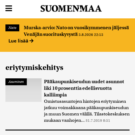
Murska-arvio: Nato on vuosikymmenen jäljessä
Nato
Venäjän suorituskyvystä
5.8.2026 22:15
Lue lisää
eriytymiskehitys
Pääkaupunkiseudun uudet asunnot
Asuminen
liki 10 prosenttia edellisvuotta
kalliimpia
Omistusasuntojen hintojen eriytyminen
jatkuu voimakkaana pääkaupunkiseudun
ja muun Suomen välillä. Tilastokeskuksen
mukaan vanhojen...
31.7.2019 8:51