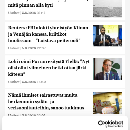
mitä pinnan alla kyti
Uutiset
|
5.8.2026 21:41
Reuters: FBI aloitti yhteistyön Kiinan
ja Venäjän kanssa, kriitikot
huolissaan – ”Loistava peiterooli”
Uutiset
|
5.8.2026 22:07
Lohi roimi Purran esitystä Ylellä: ”Nyt
olisi ollut viimeinen hetki ottaa järki
käteen”
Uutiset
|
5.8.2026 14:40
Nämä ihmiset sairastuvat muita
herkemmin sydän- ja
verisuonitauteihin, sanoo tutkimus
Uutiset
|
5.8.2026 22:01
Hammashoidon Kela-korvaukset