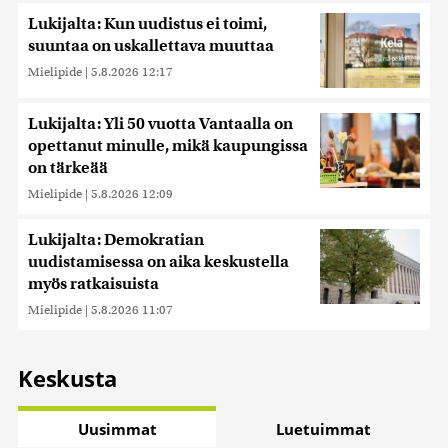
Lukijalta: Kun uudistus ei toimi,
suuntaa on uskallettava muuttaa
Mielipide
|
5.8.2026 12:17
Lukijalta: Yli 50 vuotta Vantaalla on
opettanut minulle, mikä kaupungissa
on tärkeää
Mielipide
|
5.8.2026 12:09
Lukijalta: Demokratian
uudistamisessa on aika keskustella
myös ratkaisuista
Mielipide
|
5.8.2026 11:07
Keskusta
Uusimmat
Luetuimmat