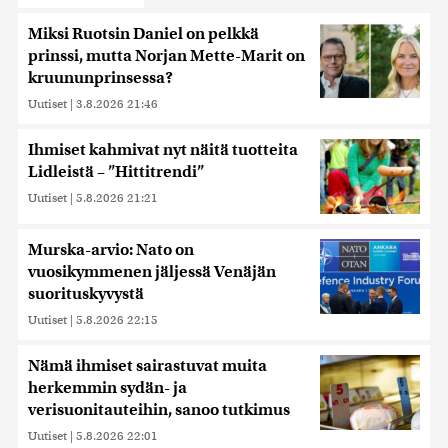
Miksi Ruotsin Daniel on pelkkä
prinssi, mutta Norjan Mette-Marit on
kruununprinsessa?
Uutiset
|
3.8.2026 21:46
Ihmiset kahmivat nyt näitä tuotteita
Lidleistä – ”Hittitrendi”
Uutiset
|
5.8.2026 21:21
Murska-arvio: Nato on
vuosikymmenen jäljessä Venäjän
suorituskyvystä
Uutiset
|
5.8.2026 22:15
Nämä ihmiset sairastuvat muita
herkemmin sydän- ja
verisuonitauteihin, sanoo tutkimus
Uutiset
|
5.8.2026 22:01