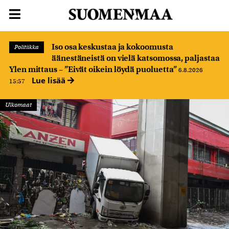
Iso osa keskustaa ja kokoomusta
Politiikka
äänestäneistä on vielä katsomossa, paljastaa
Ylen mittaus – ”Eivät oikein löydä puoluetta”
6.8.2026
Lue lisää
15:57
Ulkomaat