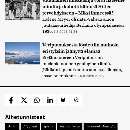
Juutalainen miekkailija voitti natseille
mitalin ja kohotti kätensä Hitler-
tervehdykseen – Miksi ihmeessä?
Helene Meyer oli natsi-Saksan ainoa
juutalaisurheilija Berliinin olympialaisissa
1936.
6.8.2026 21:31
Veriputouksesta löydettiin muinoin
eristyksiin jäänyttä elämää
Etelämantereen Veriputous on
mielenkiintoinen geologinen ilmiö.
Jäätikön läpi purkautuu suolavesiliuosta,
jossa on mukana...
6.8.2026 21:15
Aihetunnisteet
Aasia
filippiinit
gaemi
hirmumyrsky
luonnonkatastrofit