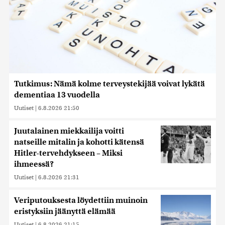
Tutkimus: Nämä kolme terveystekijää voivat lykätä
dementiaa 13 vuodella
Uutiset
|
6.8.2026 21:50
Juutalainen miekkailija voitti
natseille mitalin ja kohotti kätensä
Hitler-tervehdykseen – Miksi
ihmeessä?
Uutiset
|
6.8.2026 21:31
Veriputouksesta löydettiin muinoin
eristyksiin jäänyttä elämää
Uutiset
|
6.8.2026 21:15