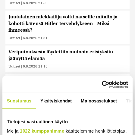
Uutiset
|
6.8.2026 21:50
Juutalainen miekkailija voitti natseille mitalin ja
kohotti kätensä Hitler-tervehdykseen – Miksi
ihmeessä?
Uutiset
|
6.8.2026 21:31
Veriputouksesta löydettiin muinoin eristyksiin
jäänyttä elämää
Uutiset
|
6.8.2026 21:15
Lämpöennätys meni uusiksi Slovakiassa toisena
päivänä peräkkäin
Uutiset
|
6.8.2026 18:44
Suostumus
Yksityiskohdat
Mainosasetukset
Tiet
Valtiovarainministeriön leikkausehdotus voi
pidentää Kelan käsittelyaikoja
Tietojesi vastuullinen käyttö
Uutiset
|
6.8.2026 17:16
Me ja
1022 kumppanimme
käsittelemme henkilötietojasi,