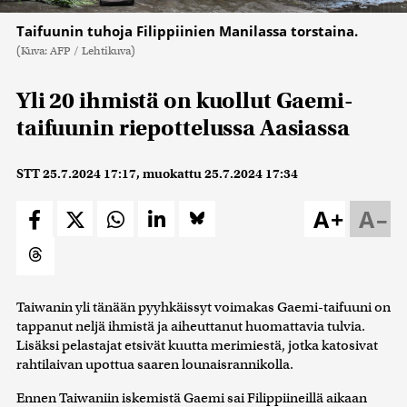
Taifuunin tuhoja Filippiinien Manilassa torstaina.
(Kuva: AFP / Lehtikuva)
Yli 20 ihmistä on kuollut Gaemi-
taifuunin riepottelussa Aasiassa
STT
25.7.2024 17:17
, muokattu
25.7.2024 17:34
A+
A–
Taiwanin yli tänään pyyhkäissyt voimakas Gaemi-taifuuni on
tappanut neljä ihmistä ja aiheuttanut huomattavia tulvia.
Lisäksi pelastajat etsivät kuutta merimiestä, jotka katosivat
rahtilaivan upottua saaren lounaisrannikolla.
Ennen Taiwaniin iskemistä Gaemi sai Filippiineillä aikaan