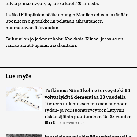
tulvia ja maanvyöryjä, joissa kuoli 20 ihmistä.
Lisäksi Filippiinien pääkaupungin Manilan edustalla tänään
uponneen öljytankkerin pelätään aiheuttaneen
huomattavan öljyvuodon.
Taifuuni on jo jatkanut kohti Kaakkois-Kiinaa, jossa se on
rantautunut Fujianin maakuntaan.
Lue myös
Tutkimus: Nämä kolme terveystekijää
voivat lykätä dementiaa 13 vuodella
Tuoreen tutkimuksen mukaan huonoon
sydän- ja verisuoniterveyteen liittyviin
riskitekijöihin puuttuminen 45–65 vuoden
iässä...
6.8.2026 21:50