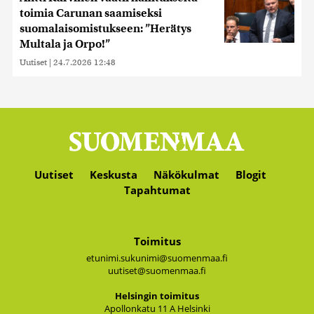
toimia Carunan saamiseksi
suomalaisomistukseen: ”Herätys
Multala ja Orpo!”
Uutiset
|
24.7.2026 12:48
Uutiset
Keskusta
Näkökulmat
Blogit
Tapahtumat
Toimitus
etunimi.sukunimi@suomenmaa.fi
uutiset@suomenmaa.fi
Hel­sin­gin toi­mi­tus
Apol­lon­ka­tu 11 A Hel­sin­ki