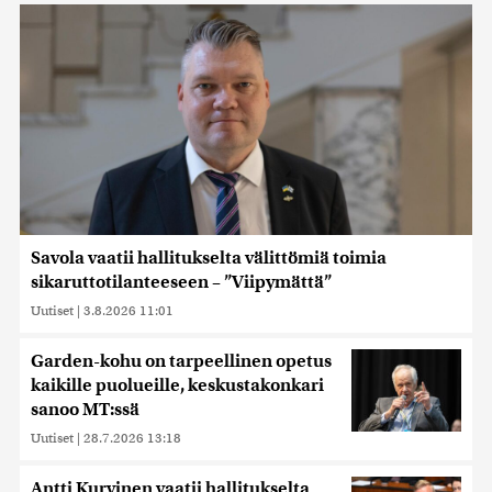
Savola vaatii hallitukselta välittömiä toimia
sikaruttotilanteeseen – ”Viipymättä”
Uutiset
|
3.8.2026 11:01
Garden-kohu on tarpeellinen opetus
kaikille puolueille, keskustakonkari
sanoo MT:ssä
Uutiset
|
28.7.2026 13:18
Antti Kurvinen vaatii hallitukselta