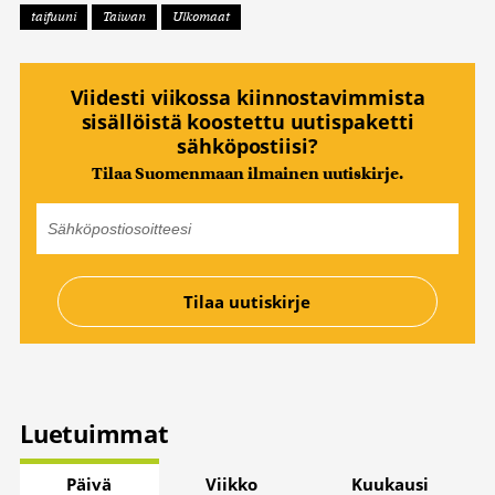
taifuuni
Taiwan
Ulkomaat
Viidesti viikossa kiinnostavimmista
sisällöistä koostettu uutispaketti
sähköpostiisi?
Tilaa Suomenmaan ilmainen uutiskirje.
Luetuimmat
Päivä
Viikko
Kuukausi