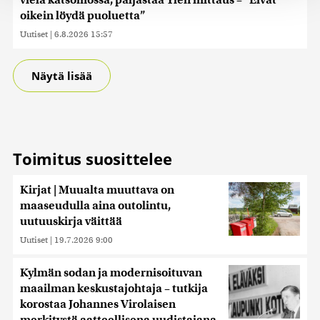
vielä katsomossa, paljastaa Ylen mittaus – ”Eivät
tukemiseen ja kävijämäärämme analysoimiseen. Lisäksi
oikein löydä puoluetta”
jaamme sosiaalisen median, mainosalan ja analytiikka-
Uutiset
|
6.8.2026 15:57
alan kumppaneillemme tietoja siitä, miten käytät
sivustoamme. Kumppanimme voivat yhdistää näitä
tietoja muihin tietoihin, joita olet antanut heille tai joita on
Näytä lisää
kerätty, kun olet käyttänyt heidän palvelujaan. Tietoja
saatetaan myös siirtää ulkomaille.
Toimitus suosittelee
Kirjat | Muualta muuttava on
maaseudulla aina outolintu,
uutuuskirja väittää
Uutiset
|
19.7.2026 9:00
Kylmän sodan ja modernisoituvan
maailman keskustajohtaja – tutkija
korostaa Johannes Virolaisen