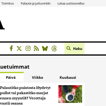
Toimitus
Palaute ja juttuvinkki
Lataa uutissovellus
Haku
Luetuimmat
Päivä
Viikko
Kuukausi
Palautitko puistosta löydetyt
pullot tai pakastitko marjat
ennen myyntiä? Verottaja
vaatii osansa