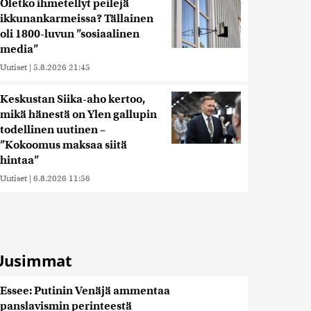
Oletko ihmetellyt peilejä
ikkunankarmeissa? Tällainen
oli 1800-luvun ”sosiaalinen
media”
Uutiset
|
5.8.2026 21:45
Keskustan Siika-aho kertoo,
mikä hänestä on Ylen gallupin
todellinen uutinen –
”Kokoomus maksaa siitä
hintaa”
Uutiset
|
6.8.2026 11:56
Uusimmat
Essee: Putinin Venäjä ammentaa
panslavismin perinteestä