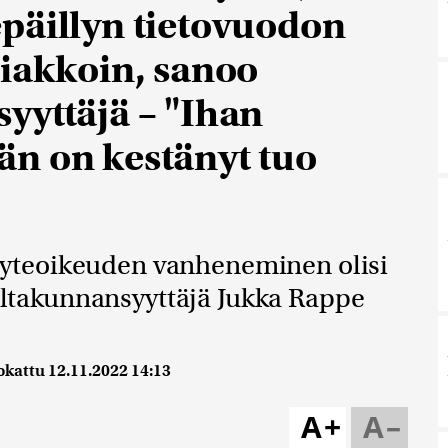
päillyn tietovuodon
piakkoin, sanoo
yyttäjä – "Ihan
n on kestänyt tuo
yteoikeuden vanheneminen olisi
valtakunnansyyttäjä Jukka Rappe
okattu
12.11.2022 14:13
A+
A–