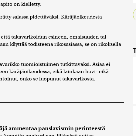
apito on kielletty.
tty salassa pidettäväksi. Käräjäoikeudesta
, että takavarikoidun esineen, omaisuuden tai
idaan käyttää todisteena rikosasiassa, se on rikoksella
kavarikko tuomioistuimen tutkittavaksi. Asiaa ei
een käräjäoikeudessa, eikä lainkaan hovi- eikä
oinut, onko se luopunut takavarikosta.
näjä ammentaa panslavismin perinteestä
h Arendtin analyysi pan-liikkeistä auttaa