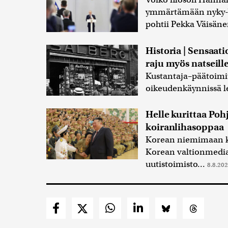
ymmärtämään nyky-Ve
pohtii Pekka Väisän
Historia | Sensaatio
raju myös natseille
Kustantaja–päätoimit
oikeudenkäynnissä l
Helle kurittaa Po
koiranlihasoppaa
Korean niemimaan kär
Korean valtionmedia
uutistoimisto...
8.8.202