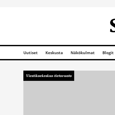
Uutiset
Keskusta
Näkökulmat
Blogit
Viestikoekeskus-tietovuoto