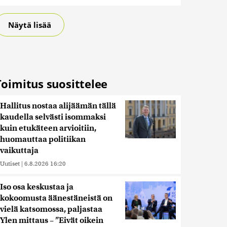
Näytä lisää
Toimitus suosittelee
Hallitus nostaa alijäämän tällä
kaudella selvästi isommaksi
kuin etukäteen arvioitiin,
huomauttaa politiikan
vaikuttaja
Uutiset
|
6.8.2026 16:20
Iso osa keskustaa ja
kokoomusta äänestäneistä on
vielä katsomossa, paljastaa
Ylen mittaus – ”Eivät oikein