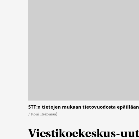
STT:n tietojen mukaan tietovuodosta epäillään 
/ Roni Rekomaa)
Viestikoekeskus-uuti