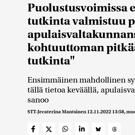
Puolustusvoimissa e
tutkinta valmistuu 
apulaisvaltakunnans
kohtuuttoman pitkää
tutkinta"
Ensimmäinen mahdollinen sy
tällä tietoa keväällä, apulais
sanoo
STT-Jecaterina Mantsinen
12.11.2022 13:58
, mu