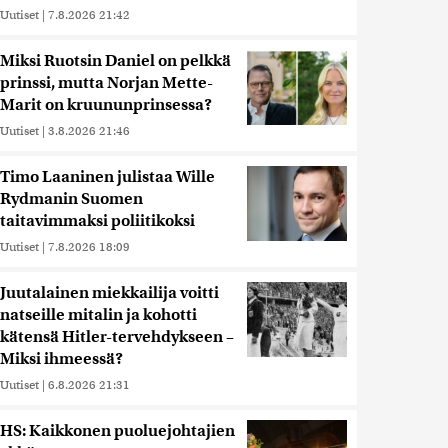
Uutiset
|
7.8.2026 21:42
Miksi Ruotsin Daniel on pelkkä
prinssi, mutta Norjan Mette-
Marit on kruununprinsessa?
Uutiset
|
3.8.2026 21:46
Timo Laaninen julistaa Wille
Rydmanin Suomen
taitavimmaksi poliitikoksi
Uutiset
|
7.8.2026 18:09
Juutalainen miekkailija voitti
natseille mitalin ja kohotti
kätensä Hitler-tervehdykseen –
Miksi ihmeessä?
Uutiset
|
6.8.2026 21:31
HS: Kaikkonen puoluejohtajien