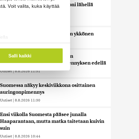
Bulgariassa on räjähtänyt drooni lähellä
ä. Voit valita, kuka käyttää
Romanian rajaa
Uutiset
|
8.8.2026 14:40
HS: Kaikkonen puoluejohtajien ykkönen
ella
Uutiset
|
8.8.2026 13:09
ostaminen)
ossa
. Voit muuttaa
Salli kaikki
Ursa on myynyt ennätysmäärän
pimennyslaseja auringonpimennyksen edellä
Uutiset
|
8.8.2026 11:31
 ominaisuuksien tukemiseen
tiikka-alan
Suomessa näkyy keskiviikkona osittainen
ietoja muihin tietoihin, joita
auringonpimennys
 myös siirtää ulkomaille.
Uutiset
|
8.8.2026 11:30
Ensi viikolla Suomesta pääsee junalla
Haaparantaan, mutta matka taitetaan kuivin
suin
Uutiset
|
8.8.2026 10:44