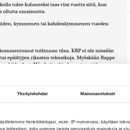
olla tulee kuluneeksi taas viisi vuotta siitä, kun
a ollutta omaisuutta.
, viiden, kymmenen tai kahdenkymmenen vuoden
e kommentoinut tutkinnan tilaa. KRP ei ole missään
tai epäiltyjen rikosten tekoaikoja. Myöskään Rappe
sa yhä kesken. Hän kuitenkin korostaa, että
ia koskevasta rikosasiasta erillinen tutkinta.
e ollenkaan kyse Hesarin toimittajien menettelystä
an alkuvaiheessa nämä kaksi asiaa oli keskenään
Yksityiskohdat
Mainosasetukset
in selkeästi erottaa eri jutuiksi, koska ne selvästi
koina tekemiksi epäillyistä ihan eri rikoksista.
 kuin HS:n toimittajia koskeva tutkinta, eli se on
äsittelemme henkilötietojasi, esim. IP-numeroasi, käyttäen teknol
 tutkinta on ollut kohtuuttoman pitkä.
a laitteeltasi, jotta voimme tarjota personoituja mainoksia ja sis