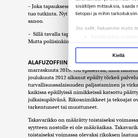
– Joka tapauksessa mitä olen aikaisemminkin
sisältöjen mittauksia, saada 
tuo tutkinta. Nyt alkaa olla pian peräseinä vas
tietojasi ja mihin tarkoituksiin
sanoo.
Jos sallit, haluamme myös t
– Sillä tavalla tapausta tunnen, että asian puo
Kerätä tietoja maantie
Mutta poliisinkin voimavarat ovat mitä ovat. T
Tunnistaa laitteesi s
Lue lisää siitä, miten henkilö
Kiellä
suostumustasi tai peruuttaa 
ALAFUZOFFIIN
kohdistunutta takavarikkoa k
marraskuuta 2019. On epäselvää, mitä häneltä 
Käytämme evästeitä tarjoama
joulukuuta 2012 alkanut epäilty törkeä palvelu
ja kävijämäärämme analysoim
turvallisuussalaisuuden paljastaminen ja vir
kumppaneillemme tietoja siitä
kaikissa epäillyissä nimikkeissä katsottu päätt
olet antanut heille tai joita 
julkaisupäivänä. Rikosnimikkeet ja tekoajat o
tarkentuneet tai muuttuneet.
Takavarikko on määrätty toistaiseksi voimassa 
syytteen nostolle ei ole määräaikaa. Takava
toistaiseksi voimassa olevaksi rikoksen laatuun