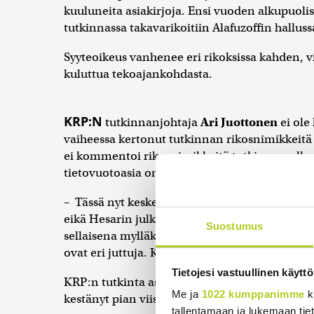
kuuluneita asiakirjoja. Ensi vuoden alkupuolisk
tutkinnassa takavarikoitiin Alafuzoffin halluss
Syyteoikeus vanhenee eri rikoksissa kahden
kuluttua tekoajankohdasta.
KRP:N
tutkinnanjohtaja
Ari Juottonen
ei ol
vaiheessa kertonut tutkinnan rikosnimikkeitä 
ei kommentoi rikosnimikkeitä tutkinnan olles
tietovuotoasia on Helsingin Sanomien toimittaj
– Tässä nyt kesken olevassa tutkinnassa ei ol
eikä Hesarin julkaisemista tiedoista. Tutkinn
Suostumus
sellaisena mylläkkänä ennen kuin ne ymmärretti
ovat eri juttuja. Kyse on eri henkilöiden eri ai
Tietojesi vastuullinen käyttö
KRP:n tutkinta asiassa alkoi samoihin aikoihin
Me ja
1022 kumppanimme
k
kestänyt pian viisi vuotta. Rappe katsoo, että
tallentamaan ja lukemaan tieto