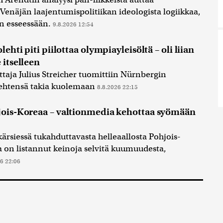
näjän laajentumispolitiikan ideologista logiikkaa,
en esseessään.
9.8.2026 12:54
lehti piti piilottaa olympiayleisöltä – oli liian
 itselleen
taja Julius Streicher tuomittiin Nürnbergin
ehtensä takia kuolemaan
8.8.2026 22:15
hjois-Koreaa – valtionmedia kehottaa syömään
siessä tukahduttavasta helleaallosta Pohjois-
 on listannut keinoja selvitä kuumuudesta,
6 22:06