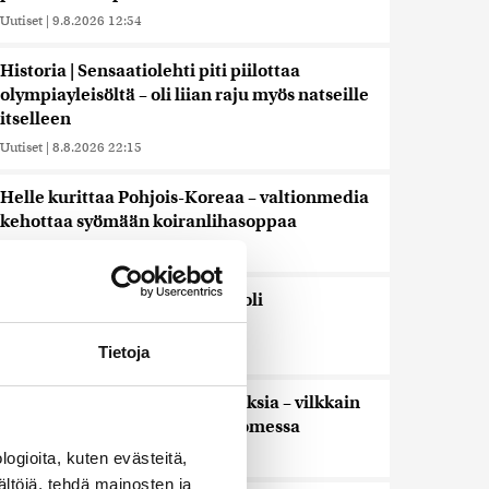
Uutiset
|
9.8.2026 12:54
Historia | Sensaatiolehti piti piilottaa
olympiayleisöltä – oli liian raju myös natseille
itselleen
Uutiset
|
8.8.2026 22:15
Helle kurittaa Pohjois-Koreaa – valtionmedia
kehottaa syömään koiranlihasoppaa
Uutiset
|
8.8.2026 22:06
WSJ: Saksassa löytynyt drooni oli
todennäköisesti venäläinen
Tietoja
Uutiset
|
8.8.2026 16:19
Sikarutto tuo metsästysrajoituksia – vilkkain
metsästyskausi käynnistyy Suomessa
Uutiset
|
8.8.2026 15:00
ogioita, kuten evästeitä,
ältöjä, tehdä mainosten ja