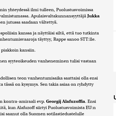
in yhteydessä ilmi tulleen, Puolustusvoimissa
 valmistumassa. Apulaisvaltakunnansyyttäjä
Jukka
n jutussa saadaan vältettyä.
poliisin kanssa ja näyttäisi siltä, että tuo tutkinta
nhentumisvaaroja täyttyy, Rappe sanoo STT:lle.
 piakkoin kansiin.
inen syyteoikeuden vanheneminen tulisi vastaan
llisen teon vanhentumisaika saattaisi olla ensi
a tässä on kysymys. Sen takia asiaa on ryhdytty
n kontra-amiraali evp.
Georgij Alafuzoffia
. Ensi
ä, kun Alafuzoff siirtyi Puolustusvoimista EU:n
lisi saanut olla Suomen sotilastiedustelulle