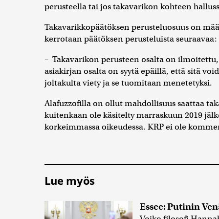
perusteella tai jos takavarikon kohteen halluss
Takavarikkopäätöksen perusteluosuus on määrä
kerrotaan päätöksen perusteluista seuraavaa:
– Takavarikon perusteen osalta on ilmoitettu
asiakirjan osalta on syytä epäillä, että sitä vo
joltakulta viety ja se tuomitaan menetetyksi.
Alafuzzofilla on ollut mahdollisuus saattaa ta
kuitenkaan ole käsitelty marraskuun 2019 jälk
korkeimmassa oikeudessa. KRP ei ole komment
Lue myös
Essee: Putinin Ve
Voiko filosofi Hanna