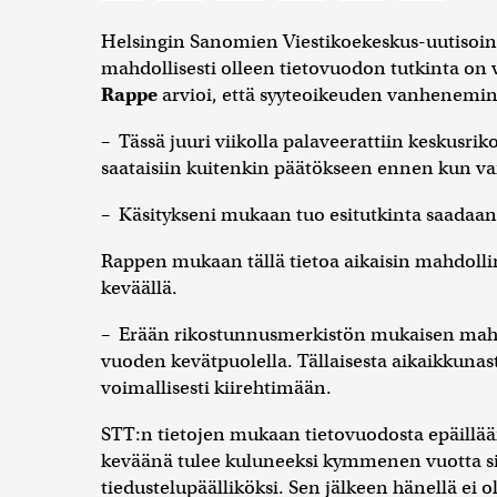
Helsingin Sanomien Viestikoekeskus-uutisoinn
mahdollisesti olleen tietovuodon tutkinta on
Rappe
arvioi, että syyteoikeuden vanhenemine
– Tässä juuri viikolla palaveerattiin keskusrikos
saataisiin kuitenkin päätökseen ennen kun va
– Käsitykseni mukaan tuo esitutkinta saadaan
Rappen mukaan tällä tietoa aikaisin mahdoll
keväällä.
– Erään rikostunnusmerkistön mukaisen mahdo
vuoden kevätpuolella. Tällaisesta aikaikkunast
voimallisesti kiirehtimään.
STT:n tietojen mukaan tietovuodosta epäillää
keväänä tulee kuluneeksi kymmenen vuotta siit
tiedustelupäälliköksi. Sen jälkeen hänellä ei o