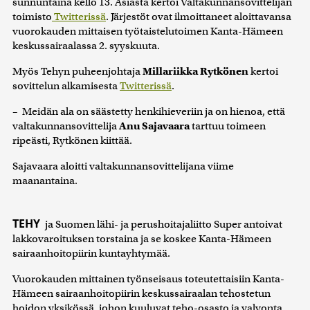
sunnuntaina kello 13. Asiasta kertoi Valtakunnansovittelijan
toimisto
Twitterissä
. Järjestöt ovat ilmoittaneet aloittavansa
vuorokauden mittaisen työtaistelutoimen Kanta-Hämeen
keskussairaalassa 2. syyskuuta.
Myös Tehyn puheenjohtaja
Millariikka Rytkönen
kertoi
sovittelun alkamisesta
Twitterissä
.
– Meidän ala on säästetty henkihieveriin ja on hienoa, että
valtakunnansovittelija
Anu Sajavaara
tarttuu toimeen
ripeästi, Rytkönen kiittää.
Sajavaara aloitti valtakunnansovittelijana viime
maanantaina.
TEHY
ja Suomen lähi- ja perushoitajaliitto Super antoivat
lakkovaroituksen torstaina ja se koskee Kanta-Hämeen
sairaanhoitopiirin kuntayhtymää.
Vuorokauden mittainen työnseisaus toteutettaisiin Kanta-
Hämeen sairaanhoitopiirin keskussairaalan tehostetun
hoidon yksikössä, johon kuuluvat teho-osasto ja valvonta.