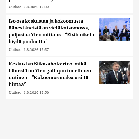
Uutiset
|
6.8.2026 16:20
Iso osa keskustaa ja kokoomusta
äänestäneistä on vielä katsomossa,
paljastaa Ylen mittaus – ”Eivät oikein
löydä puoluetta”
Uutiset
|
6.8.2026 15:57
Keskustan Siika-aho kertoo, mikä
hänestä on Ylen gallupin todellinen
uutinen – ”Kokoomus maksaa siitä
hintaa”
Uutiset
|
6.8.2026 11:56