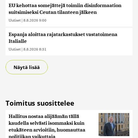
EU kehottaa somejättejä toimiin disinformaation
suitsimiseksi Ceutan tilanteen jälkeen
Uutiset
|
8.8.2026 9:00
Espanja aloittaa rajatarkastukset vastatoimena
Italialle
Uutiset
|
8.8.2026 8:31
Näytä lisää
Toimitus suosittelee
Hallitus nostaa alijäämän tällä
kaudella selvästi isommaksi kuin
etukäteen arvioitiin, huomauttaa
politiikan vaikuttaja