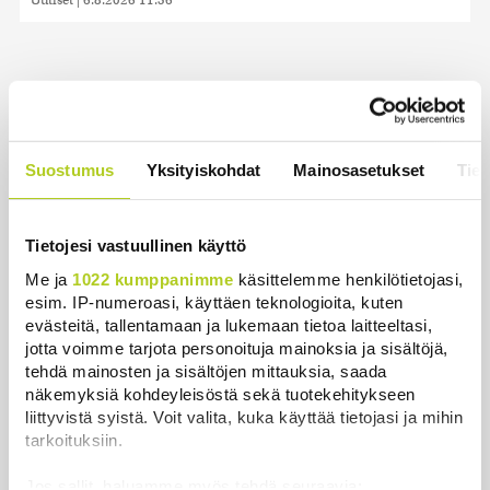
Uusimmat
Suostumus
Yksityiskohdat
Mainosasetukset
Tiet
HS: Kaikkonen puoluejohtajien ykkönen
Uutiset
|
8.8.2026 13:09
Tietojesi vastuullinen käyttö
Ursa on myynyt ennätysmäärän pimennyslaseja
Me ja
1022 kumppanimme
käsittelemme henkilötietojasi,
auringonpimennyksen edellä
esim. IP-numeroasi, käyttäen teknologioita, kuten
Uutiset
|
8.8.2026 11:31
evästeitä, tallentamaan ja lukemaan tietoa laitteeltasi,
jotta voimme tarjota personoituja mainoksia ja sisältöjä,
Suomessa näkyy keskiviikkona osittainen
tehdä mainosten ja sisältöjen mittauksia, saada
auringonpimennys
näkemyksiä kohdeyleisöstä sekä tuotekehitykseen
Uutiset
|
8.8.2026 11:30
liittyvistä syistä. Voit valita, kuka käyttää tietojasi ja mihin
tarkoituksiin.
Ensi viikolla Suomesta pääsee junalla
Haaparantaan, mutta matka taitetaan kuivin suin
Jos sallit, haluamme myös tehdä seuraavia: