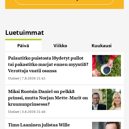
Luetuimmat
Päivä
Viikko
Kuukausi
Palautitko puistosta löydetyt pullot
tai pakastitko marjat ennen myyntiä?
Verottaja vaatii osansa
Uutiset
|
7.8.2026 21:42
Miksi Ruotsin Daniel on pelkkä
prinssi, mutta Norjan Mette-Marit on
kruununprinsessa?
Uutiset
|
3.8.2026 21:46
Timo Laaninen julistaa Wille