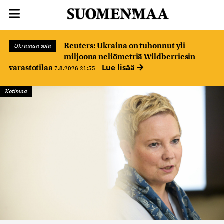
Reuters: Ukraina on tuhonnut yli
Ukrainan sota
miljoona neliömetriä Wildberriesin
Lue lisää
varastotilaa
7.8.2026 21:55
Kotimaa