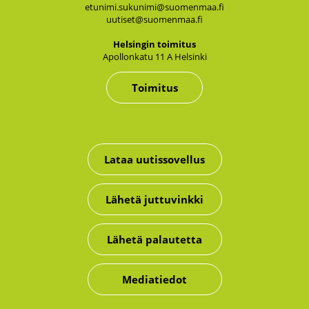
etunimi.sukunimi@suomenmaa.fi
uutiset@suomenmaa.fi
Hel­sin­gin toi­mi­tus
Apol­lon­ka­tu 11 A Hel­sin­ki
Toimitus
Lataa uutissovellus
Lähetä juttuvinkki
Lähetä palautetta
Mediatiedot