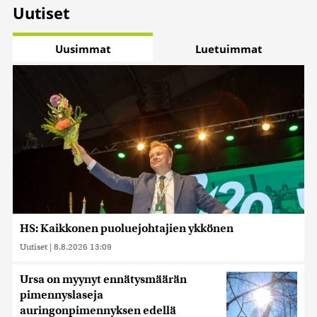
Uutiset
Uusimmat
Luetuimmat
HS: Kaikkonen puoluejohtajien ykkönen
Uutiset
|
8.8.2026 13:09
Ursa on myynyt ennätysmäärän
pimennyslaseja
auringonpimennyksen edellä