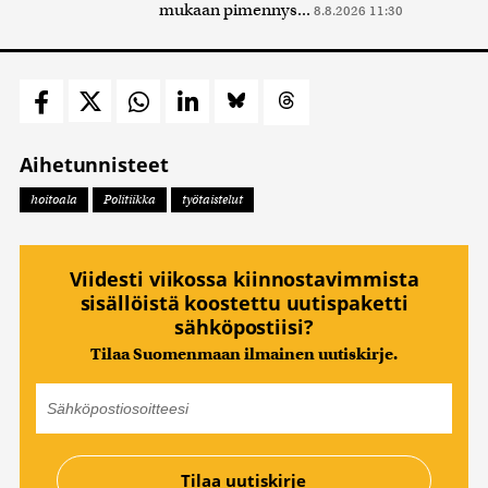
mukaan pimennys...
8.8.2026 11:30
Aihetunnisteet
hoitoala
Politiikka
työtaistelut
Viidesti viikossa kiinnostavimmista
sisällöistä koostettu uutispaketti
sähköpostiisi?
Tilaa Suomenmaan ilmainen uutiskirje.