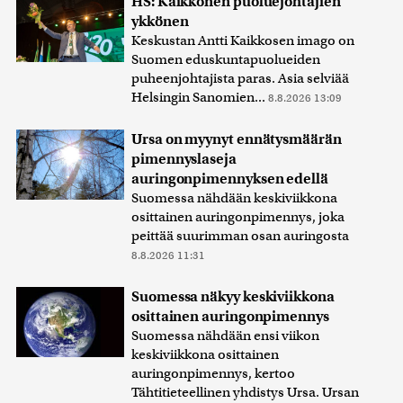
HS: Kaikkonen puoluejohtajien
ykkönen
Keskustan Antti Kaikkosen imago on
Suomen eduskuntapuolueiden
puheenjohtajista paras. Asia selviää
Helsingin Sanomien...
8.8.2026 13:09
Ursa on myynyt ennätysmäärän
pimennyslaseja
auringonpimennyksen edellä
Suomessa nähdään keskiviikkona
osittainen auringonpimennys, joka
peittää suurimman osan auringosta
8.8.2026 11:31
Suomessa näkyy keskiviikkona
osittainen auringonpimennys
Suomessa nähdään ensi viikon
keskiviikkona osittainen
auringonpimennys, kertoo
Tähtitieteellinen yhdistys Ursa. Ursan