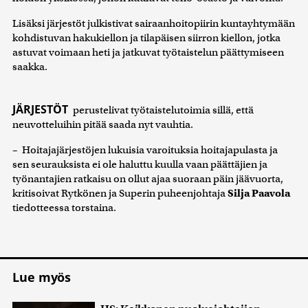
Lisäksi järjestöt julkistivat sairaanhoitopiirin kuntayhtymään
kohdistuvan hakukiellon ja tilapäisen siirron kiellon, jotka
astuvat voimaan heti ja jatkuvat työtaistelun päättymiseen
saakka.
JÄRJESTÖT
perustelivat työtaistelutoimia sillä, että
neuvotteluihin pitää saada nyt vauhtia.
– Hoitajajärjestöjen lukuisia varoituksia hoitajapulasta ja
sen seurauksista ei ole haluttu kuulla vaan päättäjien ja
työnantajien ratkaisu on ollut ajaa suoraan päin jäävuorta,
kritisoivat Rytkönen ja Superin puheenjohtaja
Silja Paavola
tiedotteessa torstaina.
Lue myös