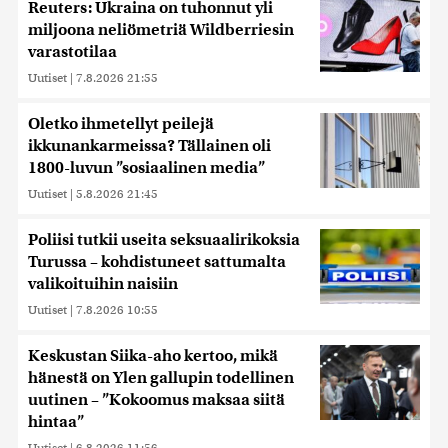
Reuters: Ukraina on tuhonnut yli
miljoona neliömetriä Wildberriesin
varastotilaa
Uutiset
|
7.8.2026 21:55
Oletko ihmetellyt peilejä
ikkunankarmeissa? Tällainen oli
1800-luvun ”sosiaalinen media”
Uutiset
|
5.8.2026 21:45
Poliisi tutkii useita seksuaalirikoksia
Turussa – kohdistuneet sattumalta
valikoituihin naisiin
Uutiset
|
7.8.2026 10:55
Keskustan Siika-aho kertoo, mikä
hänestä on Ylen gallupin todellinen
uutinen – ”Kokoomus maksaa siitä
hintaa”
Uutiset
|
6.8.2026 11:56