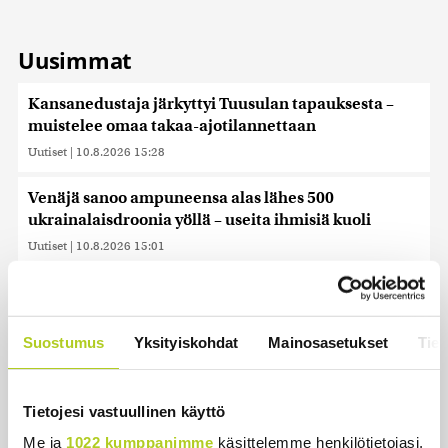
Uusimmat
Kansanedustaja järkyttyi Tuusulan tapauksesta –
muistelee omaa takaa-ajotilannettaan
Uutiset
|
10.8.2026 15:28
Venäjä sanoo ampuneensa alas lähes 500
ukrainalaisdroonia yöllä – useita ihmisiä kuoli
Uutiset
|
10.8.2026 15:01
Suomen ensimmäiset afrikkalaisen sikaruton
tapaukset vahvistettiin EU-laboratoriossa
Uutiset
|
10.8.2026 13:52
Suostumus
Yksityiskohdat
Mainosasetukset
Tiet
Kesän kohu kirvoitti kuukauden sanan
Tietojesi vastuullinen käyttö
Uutiset
|
10.8.2026 13:10
Me ja
1022 kumppanimme
käsittelemme henkilötietojasi,