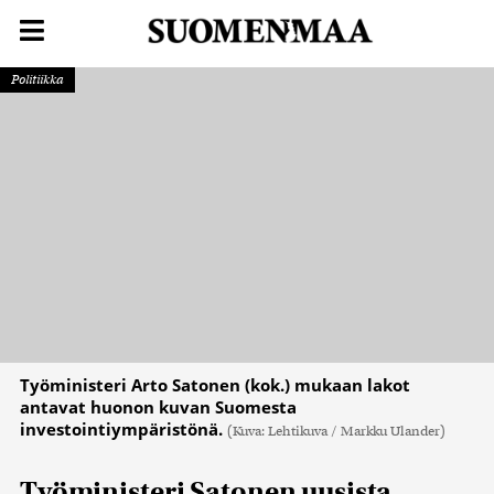
Politiikka
Työministeri Arto Satonen (kok.) mukaan lakot
antavat huonon kuvan Suomesta
investointiympäristönä.
(Kuva: Lehtikuva / Markku Ulander)
Työministeri Satonen uusista