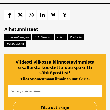
Aihetunnisteet
ammattiliitto pro
Arto Satonen
lakko
Politiikka
teollisuusliitto
Viidesti viikossa kiinnostavimmista
sisällöistä koostettu uutispaketti
sähköpostiisi?
Tilaa Suomenmaan ilmainen uutiskirje.