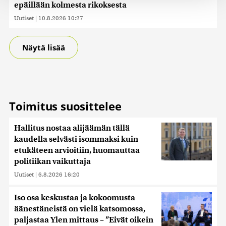
epäillään kolmesta rikoksesta
tukemiseen ja kävijämäärämme analysoimiseen. Lisäksi
jaamme sosiaalisen median, mainosalan ja analytiikka-
Uutiset
|
10.8.2026 10:27
alan kumppaneillemme tietoja siitä, miten käytät
sivustoamme. Kumppanimme voivat yhdistää näitä
Näytä lisää
tietoja muihin tietoihin, joita olet antanut heille tai joita on
kerätty, kun olet käyttänyt heidän palvelujaan. Tietoja
saatetaan myös siirtää ulkomaille.
Toimitus suosittelee
Hallitus nostaa alijäämän tällä
kaudella selvästi isommaksi kuin
etukäteen arvioitiin, huomauttaa
politiikan vaikuttaja
Uutiset
|
6.8.2026 16:20
Iso osa keskustaa ja kokoomusta
äänestäneistä on vielä katsomossa,
paljastaa Ylen mittaus – ”Eivät oikein