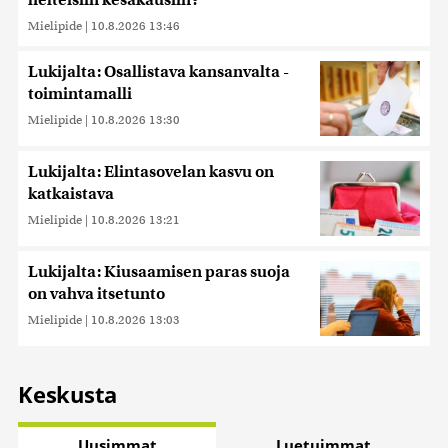
helteisiin kesäkausiin?
Mielipide
|
10.8.2026 13:46
Lukijalta: Osallistava kansanvalta -
toimintamalli
Mielipide
|
10.8.2026 13:30
Lukijalta: Elintasovelan kasvu on
katkaistava
Mielipide
|
10.8.2026 13:21
Lukijalta: Kiusaamisen paras suoja
on vahva itsetunto
Mielipide
|
10.8.2026 13:03
Keskusta
Uusimmat
Luetuimmat