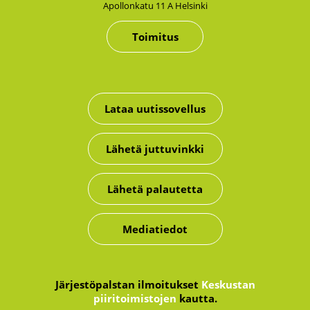
Apol­lon­ka­tu 11 A Hel­sin­ki
Toimitus
Lataa uutissovellus
Lähetä juttuvinkki
Lähetä palautetta
Mediatiedot
Järjestöpalstan ilmoitukset
Keskustan
piiritoimistojen
kautta.