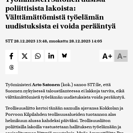
poliittisista lakoista:
Välttämättömistä työelämän
uudistuksista ei voida perääntyä
STT
28.12.2023 13:48
, muokattu
28.12.2023 14:05
A+
A–
Työministeri
Arto Satonen
(kok.) sanoo STT:lle, että
Suomen nykyisessä taloustilanteessa ei lakkoja tarvita, eikä
välttämättömistä työelämän uudistuksista voida perääntyä.
Teollisuusliitto kertoi tänään aamulla ajavansa Kokkolan ja
Porvoon Kilpilahden teollisuusalueiden tuotannon alas
helmikuun alussa kahdeksi päiväksi. Teollisuusliiton
poliittisilla lakoilla vastustetaan hallituksen työelämään ja
sosiaaliturvaan liittyviä muutoksia. Myös Ammattiliitto Pro