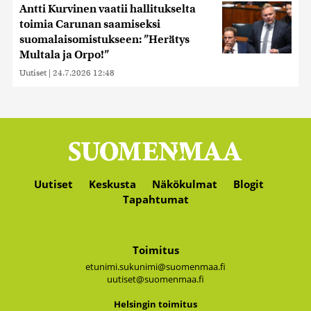
Antti Kurvinen vaatii hallitukselta
toimia Carunan saamiseksi
suomalaisomistukseen: ”Herätys
Multala ja Orpo!”
Uutiset
|
24.7.2026 12:48
Uutiset
Keskusta
Näkökulmat
Blogit
Tapahtumat
Toimitus
etunimi.sukunimi@suomenmaa.fi
uutiset@suomenmaa.fi
Hel­sin­gin toi­mi­tus