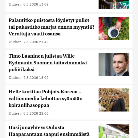
Uutiset
|
8.8.2026 13:09
Palautitko puistosta löydetyt pullot
tai pakastitko marjat ennen myyntiä?
Verottaja vaatii osansa
Uutiset
|
7.8.2026 21:42
Timo Laaninen julistaa Wille
Rydmanin Suomen taitavimmaksi
poliitikoksi
Uutiset
|
7.8.2026 18:09
Helle kurittaa Pohjois-Koreaa –
valtionmedia kehottaa syömään
koiranlihasoppaa
Uutiset
|
8.8.2026 22:06
Uusi junayhteys Oulusta
Haaparantaan saapui ensimmäistä