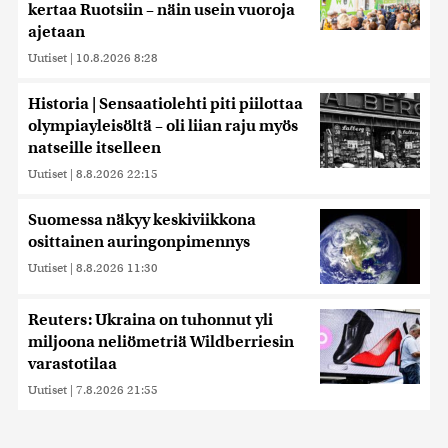
kertaa Ruotsiin – näin usein vuoroja
ajetaan
Uutiset
|
10.8.2026 8:28
Historia | Sensaatiolehti piti piilottaa
olympiayleisöltä – oli liian raju myös
natseille itselleen
Uutiset
|
8.8.2026 22:15
Suomessa näkyy keskiviikkona
osittainen auringonpimennys
Uutiset
|
8.8.2026 11:30
Reuters: Ukraina on tuhonnut yli
miljoona neliömetriä Wildberriesin
varastotilaa
Uutiset
|
7.8.2026 21:55