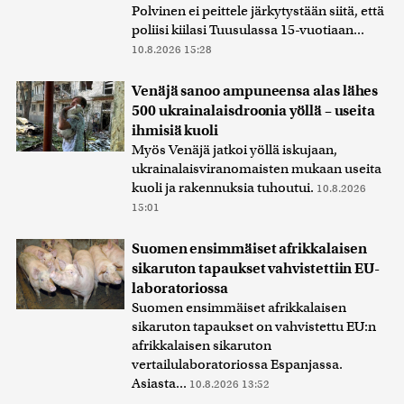
Polvinen ei peittele järkytystään siitä, että
poliisi kiilasi Tuusulassa 15-vuotiaan...
10.8.2026 15:28
Venäjä sanoo ampuneensa alas lähes
500 ukrainalaisdroonia yöllä – useita
ihmisiä kuoli
Myös Venäjä jatkoi yöllä iskujaan,
ukrainalaisviranomaisten mukaan useita
kuoli ja rakennuksia tuhoutui.
10.8.2026
15:01
Suomen ensimmäiset afrikkalaisen
sikaruton tapaukset vahvistettiin EU-
laboratoriossa
Suomen ensimmäiset afrikkalaisen
sikaruton tapaukset on vahvistettu EU:n
afrikkalaisen sikaruton
vertailulaboratoriossa Espanjassa.
Asiasta...
10.8.2026 13:52