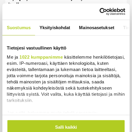
itselleen
Uutiset
|
8.8.2026 22:15
Helle kurittaa Pohjois-Koreaa – valtionmedia
Suostumus
Yksityiskohdat
Mainosasetukset
Tiet
kehottaa syömään koiranlihasoppaa
Uutiset
|
8.8.2026 22:06
Tietojesi vastuullinen käyttö
WSJ: Saksassa löytynyt drooni oli todennäköisesti
Me ja
1022 kumppanimme
käsittelemme henkilötietojasi,
venäläinen
esim. IP-numeroasi, käyttäen teknologioita, kuten
Uutiset
|
8.8.2026 16:19
evästeitä, tallentamaan ja lukemaan tietoa laitteeltasi,
jotta voimme tarjota personoituja mainoksia ja sisältöjä,
Sikarutto tuo metsästysrajoituksia – vilkkain
tehdä mainosten ja sisältöjen mittauksia, saada
metsästyskausi käynnistyy Suomessa
näkemyksiä kohdeyleisöstä sekä tuotekehitykseen
liittyvistä syistä. Voit valita, kuka käyttää tietojasi ja mihin
Uutiset
|
8.8.2026 15:00
tarkoituksiin.
Bulgariassa on räjähtänyt drooni lähellä Romanian
Jos sallit, haluamme myös tehdä seuraavia:
rajaa
Kerätä tietoja maantieteellisestä sijainnistasi,
Uutiset
|
8.8.2026 14:40
mahdollisesti muutaman metrin tarkkuudella
Salli kaikki