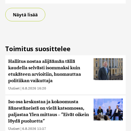
Näytä lisää
Toimitus suosittelee
Hallitus nostaa alijäämän tällä
kaudella selvästi isommaksi kuin
etukäteen arvioitiin, huomauttaa
politiikan vaikuttaja
Uutiset
|
6.8.2026 16:20
Iso osa keskustaa ja kokoomusta
äänestäneistä on vielä katsomossa,
paljastaa Ylen mittaus – ”Eivät oikein
löydä puoluetta”
Uutiset
|
6.8.2026 15:57