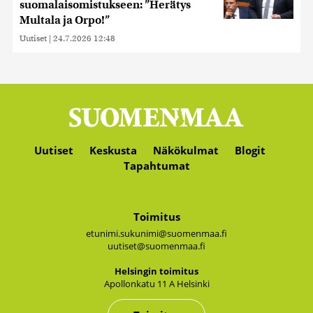
suomalaisomistukseen: ”Herätys
Multala ja Orpo!”
Uutiset
|
24.7.2026 12:48
Uutiset
Keskusta
Näkökulmat
Blogit
Tapahtumat
Toimitus
etunimi.sukunimi@suomenmaa.fi
uutiset@suomenmaa.fi
Hel­sin­gin toi­mi­tus
Apol­lon­ka­tu 11 A Hel­sin­ki