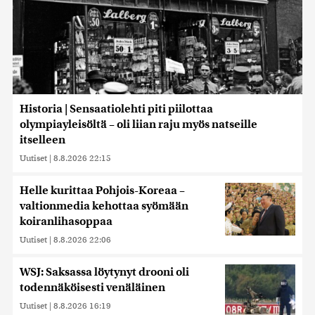
Historia | Sensaatiolehti piti piilottaa
olympiayleisöltä – oli liian raju myös natseille
itselleen
Uutiset
|
8.8.2026 22:15
Helle kurittaa Pohjois-Koreaa –
valtionmedia kehottaa syömään
koiranlihasoppaa
Uutiset
|
8.8.2026 22:06
WSJ: Saksassa löytynyt drooni oli
todennäköisesti venäläinen
Uutiset
|
8.8.2026 16:19