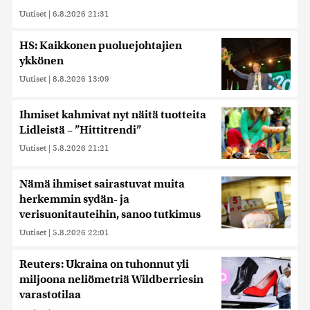
Uutiset
|
6.8.2026 21:31
HS: Kaikkonen puoluejohtajien
ykkönen
Uutiset
|
8.8.2026 13:09
Ihmiset kahmivat nyt näitä tuotteita
Lidleistä – ”Hittitrendi”
Uutiset
|
5.8.2026 21:21
Nämä ihmiset sairastuvat muita
herkemmin sydän- ja
verisuonitauteihin, sanoo tutkimus
Uutiset
|
5.8.2026 22:01
Reuters: Ukraina on tuhonnut yli
miljoona neliömetriä Wildberriesin
varastotilaa