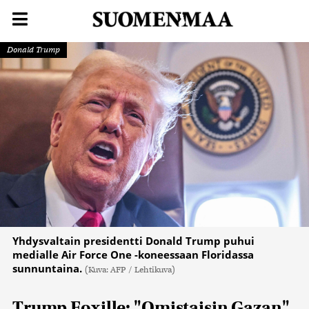
Donald Trump
Yhdysvaltain presidentti Donald Trump puhui
medialle Air Force One -koneessaan Floridassa
sunnuntaina.
(Kuva: AFP / Lehtikuva)
Trump Foxille: "Omistaisin Gazan"