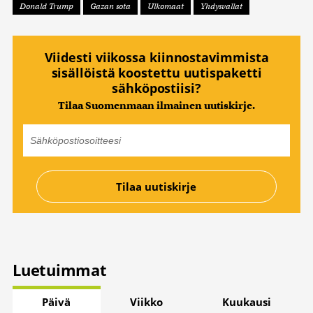
Donald Trump
Gazan sota
Ulkomaat
Yhdysvallat
Viidesti viikossa kiinnostavimmista
sisällöistä koostettu uutispaketti
sähköpostiisi?
Tilaa Suomenmaan ilmainen uutiskirje.
Luetuimmat
Päivä
Viikko
Kuukausi