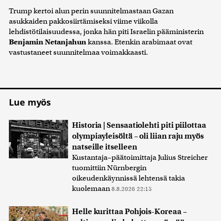
Trump kertoi alun perin suunnitelmastaan Gazan
asukkaiden pakkosiirtämiseksi viime viikolla
lehdistötilaisuudessa, jonka hän piti Israelin pääministerin
Benjamin Netanjahun
kanssa. Etenkin arabimaat ovat
vastustaneet suunnitelmaa voimakkaasti.
Lue myös
Historia | Sensaatiolehti piti piilottaa
olympiayleisöltä – oli liian raju myös
natseille itselleen
Kustantaja–päätoimittaja Julius Streicher
tuomittiin Nürnbergin
oikeudenkäynnissä lehtensä takia
kuolemaan
8.8.2026 22:15
Helle kurittaa Pohjois-Koreaa –