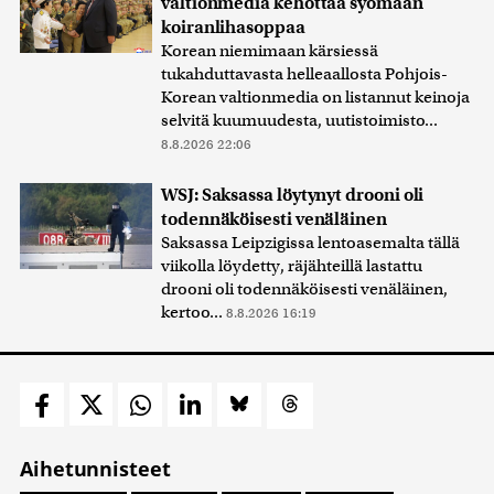
valtionmedia kehottaa syömään
koiranlihasoppaa
Korean niemimaan kärsiessä
tukahduttavasta helleaallosta Pohjois-
Korean valtionmedia on listannut keinoja
selvitä kuumuudesta, uutistoimisto...
8.8.2026 22:06
WSJ: Saksassa löytynyt drooni oli
todennäköisesti venäläinen
Saksassa Leipzigissa lentoasemalta tällä
viikolla löydetty, räjähteillä lastattu
drooni oli todennäköisesti venäläinen,
kertoo...
8.8.2026 16:19
Aihetunnisteet