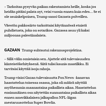
– Tarkoitan pysyvän paikan rakentamista heille, koska jos
heidän pitäisi palata nyt, veisi vuosia ennen kuin edes… Se ei
ole asuinkelpoinen, Trump sanoi Gazasta polveillen.
Väestön pakkosiirto tarkoittaisi käytännössä etnistä
puhdistusta, joka on sotarikos. Gazassa asuu yli kaksi
miljoonaa palestiinalaista.
GAZAAN
Trump suhtautui rakennusprojektina.
– Sillä välin omistaisin sen. Ajattele sitä tulevaisuuden
kiinteistökehityksenä. Siitä tulisi kaunis maatilkku. Ei
tarvitsisi käyttää isoja rahoja.
Trump visioi Gazan tulevaisuutta Fox News -kanavan
haastattelun toisessa osassa, joka oli määrä näyttää
myöhemmin maanantaina paikallista aikaa. Haastattelun
ensimmäinen osa näytettiin sunnuntaina paikallista aikaa
ennen amerikkalaisen jalkapallon NFL-liigan
mestaruusottelua Super Bowlia.