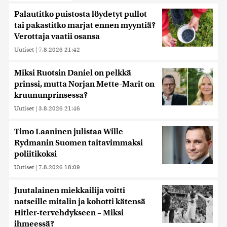
Palautitko puistosta löydetyt pullot
tai pakastitko marjat ennen myyntiä?
Verottaja vaatii osansa
Uutiset
|
7.8.2026 21:42
Miksi Ruotsin Daniel on pelkkä
prinssi, mutta Norjan Mette-Marit on
kruununprinsessa?
Uutiset
|
3.8.2026 21:46
Timo Laaninen julistaa Wille
Rydmanin Suomen taitavimmaksi
poliitikoksi
Uutiset
|
7.8.2026 18:09
Juutalainen miekkailija voitti
natseille mitalin ja kohotti kätensä
Hitler-tervehdykseen – Miksi
ihmeessä?