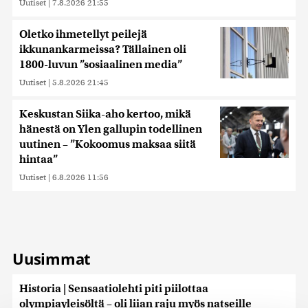
Uutiset
|
7.8.2026 21:55
Oletko ihmetellyt peilejä
ikkunankarmeissa? Tällainen oli
1800-luvun ”sosiaalinen media”
Uutiset
|
5.8.2026 21:45
Keskustan Siika-aho kertoo, mikä
hänestä on Ylen gallupin todellinen
uutinen – ”Kokoomus maksaa siitä
hintaa”
Uutiset
|
6.8.2026 11:56
Uusimmat
Historia | Sensaatiolehti piti piilottaa
olympiayleisöltä – oli liian raju myös natseille