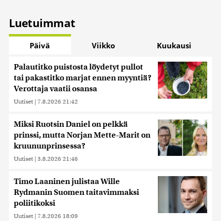
Luetuimmat
Päivä
Viikko
Kuukausi
Palautitko puistosta löydetyt pullot
tai pakastitko marjat ennen myyntiä?
Verottaja vaatii osansa
Uutiset
|
7.8.2026 21:42
Miksi Ruotsin Daniel on pelkkä
prinssi, mutta Norjan Mette-Marit on
kruununprinsessa?
Uutiset
|
3.8.2026 21:46
Timo Laaninen julistaa Wille
Rydmanin Suomen taitavimmaksi
poliitikoksi
Uutiset
|
7.8.2026 18:09