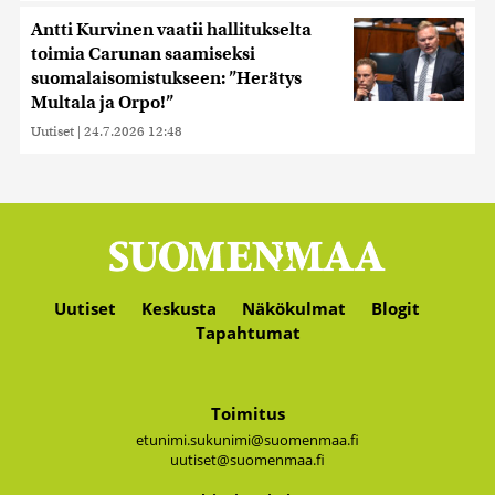
Antti Kurvinen vaatii hallitukselta
toimia Carunan saamiseksi
suomalaisomistukseen: ”Herätys
Multala ja Orpo!”
Uutiset
|
24.7.2026 12:48
Uutiset
Keskusta
Näkökulmat
Blogit
Tapahtumat
Toimitus
etunimi.sukunimi@suomenmaa.fi
uutiset@suomenmaa.fi