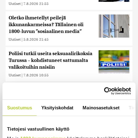
Uutiset
|
7.8.2026 21:55
Oletko ihmetellyt peilejä
ikkunankarmeissa? Tällainen oli
1800-luvun ”sosiaalinen media”
Uutiset
|
5.8.2026 21:45
Poliisi tutkii useita seksuaalirikoksia
Turussa – kohdistuneet sattumalta
valikoituihin naisiin
Uutiset
|
7.8.2026 10:55
Keskustan Siika-aho kertoo, mikä
hänestä on Ylen gallupin todellinen
uutinen – ”Kokoomus maksaa siitä
Suostumus
Yksityiskohdat
Mainosasetukset
Tiet
hintaa”
Uutiset
|
6.8.2026 11:56
Tietojesi vastuullinen käyttö