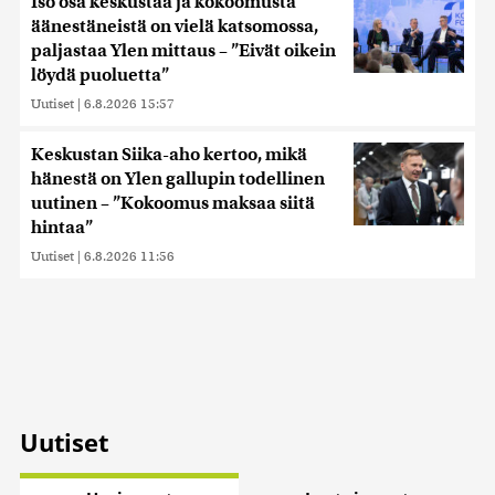
Iso osa keskustaa ja kokoomusta
äänestäneistä on vielä katsomossa,
paljastaa Ylen mittaus – ”Eivät oikein
löydä puoluetta”
Uutiset
|
6.8.2026 15:57
Keskustan Siika-aho kertoo, mikä
hänestä on Ylen gallupin todellinen
uutinen – ”Kokoomus maksaa siitä
hintaa”
Uutiset
|
6.8.2026 11:56
Uutiset