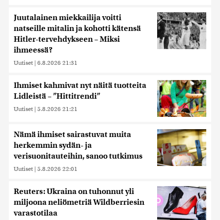
Juutalainen miekkailija voitti
natseille mitalin ja kohotti kätensä
Hitler-tervehdykseen – Miksi
ihmeessä?
Uutiset
|
6.8.2026 21:31
Ihmiset kahmivat nyt näitä tuotteita
Lidleistä – ”Hittitrendi”
Uutiset
|
5.8.2026 21:21
Nämä ihmiset sairastuvat muita
herkemmin sydän- ja
verisuonitauteihin, sanoo tutkimus
Uutiset
|
5.8.2026 22:01
Reuters: Ukraina on tuhonnut yli
miljoona neliömetriä Wildberriesin
varastotilaa