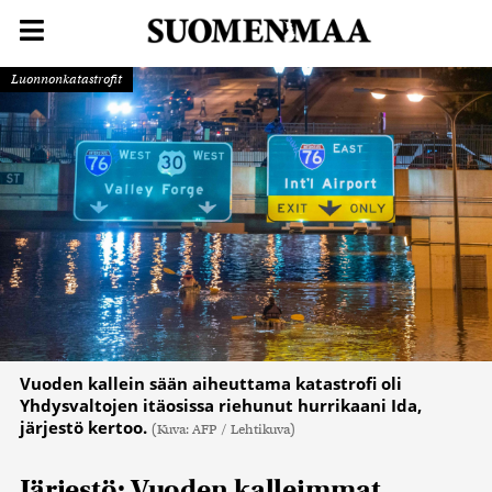
Luonnonkatastrofit
Vuoden kallein sään aiheuttama katastrofi oli
Yhdysvaltojen itäosissa riehunut hurrikaani Ida,
järjestö kertoo.
(Kuva: AFP / Lehtikuva)
Järjestö: Vuoden kalleimmat