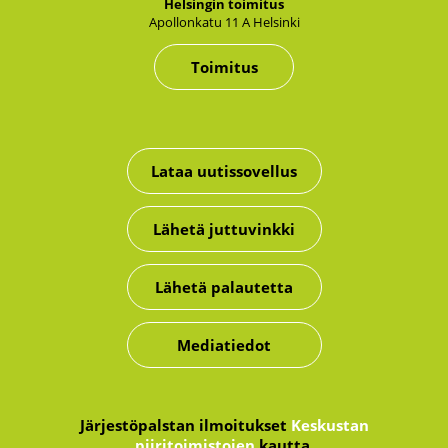
Hel­sin­gin toi­mi­tus
Apol­lon­ka­tu 11 A Hel­sin­ki
Toimitus
Lataa uutissovellus
Lähetä juttuvinkki
Lähetä palautetta
Mediatiedot
Järjestöpalstan ilmoitukset
Keskustan
piiritoimistojen
kautta.