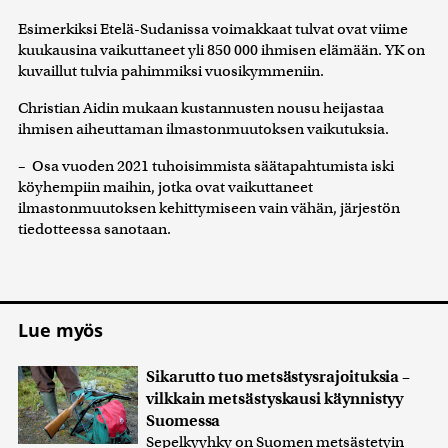
Esimerkiksi Etelä-Sudanissa voimakkaat tulvat ovat viime
kuukausina vaikuttaneet yli 850 000 ihmisen elämään. YK on
kuvaillut tulvia pahimmiksi vuosikymmeniin.
Christian Aidin mukaan kustannusten nousu heijastaa
ihmisen aiheuttaman ilmastonmuutoksen vaikutuksia.
– Osa vuoden 2021 tuhoisimmista säätapahtumista iski
köyhempiin maihin, jotka ovat vaikuttaneet
ilmastonmuutoksen kehittymiseen vain vähän, järjestön
tiedotteessa sanotaan.
Lue myös
Sikarutto tuo metsästysrajoituksia –
vilkkain metsästyskausi käynnistyy
Suomessa
Sepelkyyhky on Suomen metsästetyin