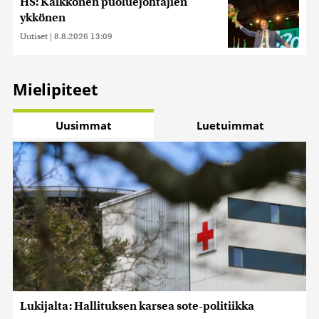
HS: Kaikkonen puoluejohtajien
ykkönen
Uutiset
|
8.8.2026 13:09
Mielipiteet
Uusimmat
Luetuimmat
Lukijalta: Hallituksen karsea sote-politiikka