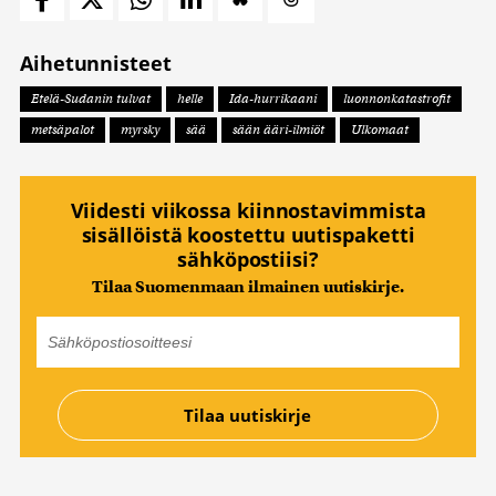
Aihetunnisteet
Etelä-Sudanin tulvat
helle
Ida-hurrikaani
luonnonkatastrofit
metsäpalot
myrsky
sää
sään ääri-ilmiöt
Ulkomaat
Viidesti viikossa kiinnostavimmista
sisällöistä koostettu uutispaketti
sähköpostiisi?
Tilaa Suomenmaan ilmainen uutiskirje.