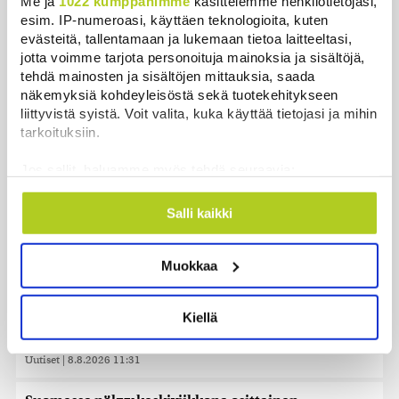
Me ja
1022 kumppanimme
käsittelemme henkilötietojasi,
esim. IP-numeroasi, käyttäen teknologioita, kuten
evästeitä, tallentamaan ja lukemaan tietoa laitteeltasi,
Uusimmat
jotta voimme tarjota personoituja mainoksia ja sisältöjä,
tehdä mainosten ja sisältöjen mittauksia, saada
Sikarutto tuo metsästysrajoituksia – vilkkain
näkemyksiä kohdeyleisöstä sekä tuotekehitykseen
metsästyskausi käynnistyy Suomessa
liittyvistä syistä. Voit valita, kuka käyttää tietojasi ja mihin
Uutiset
|
8.8.2026 15:00
tarkoituksiin.
Bulgariassa on räjähtänyt drooni lähellä Romanian
Jos sallit, haluamme myös tehdä seuraavia:
rajaa
Kerätä tietoja maantieteellisestä sijainnistasi,
mahdollisesti muutaman metrin tarkkuudella
Uutiset
|
8.8.2026 14:40
Salli kaikki
Tunnistaa laitteesi skannaamalla sen
ominaispiirteitä aktiivisesti (sormenjäljen
HS: Kaikkonen puoluejohtajien ykkönen
Muokkaa
muodostaminen)
Uutiset
|
8.8.2026 13:09
Lue lisää siitä, miten henkilötietojasi käsitellään ja miten
voit määrittää asetuksesi
tiedot-osiossa
. Voit muuttaa
Ursa on myynyt ennätysmäärän pimennyslaseja
Kiellä
suostumustasi tai peruuttaa sen milloin vain
auringonpimennyksen edellä
evästeilmoituksessa.
Uutiset
|
8.8.2026 11:31
Käytämme evästeitä tarjoamamme sisällön ja mainosten