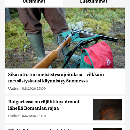
Uusimmat
Luetuimmat
Sikarutto tuo metsästysrajoituksia – vilkkain
metsästyskausi käynnistyy Suomessa
Uutiset
|
8.8.2026 15:00
Bulgariassa on räjähtänyt drooni
lähellä Romanian rajaa
Uutiset
|
8.8.2026 14:40