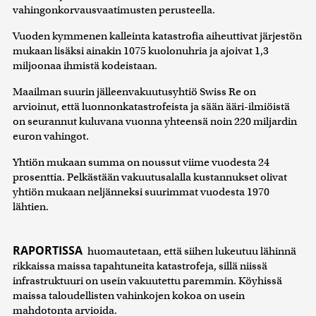
vahingonkorvausvaatimusten perusteella.
Vuoden kymmenen kalleinta katastrofia aiheuttivat järjestön
mukaan lisäksi ainakin 1075 kuolonuhria ja ajoivat 1,3
miljoonaa ihmistä kodeistaan.
Maailman suurin jälleenvakuutusyhtiö Swiss Re on
arvioinut, että luonnonkatastrofeista ja sään ääri-ilmiöistä
on seurannut kuluvana vuonna yhteensä noin 220 miljardin
euron vahingot.
Yhtiön mukaan summa on noussut viime vuodesta 24
prosenttia. Pelkästään vakuutusalalla kustannukset olivat
yhtiön mukaan neljänneksi suurimmat vuodesta 1970
lähtien.
RAPORTISSA
huomautetaan, että siihen lukeutuu lähinnä
rikkaissa maissa tapahtuneita katastrofeja, sillä niissä
infrastruktuuri on usein vakuutettu paremmin. Köyhissä
maissa taloudellisten vahinkojen kokoa on usein
mahdotonta arvioida.