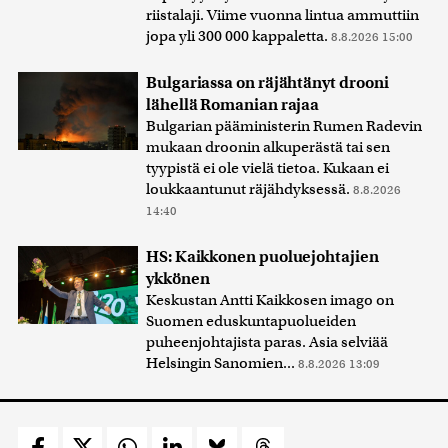
riistalaji. Viime vuonna lintua ammuttiin
jopa yli 300 000 kappaletta.
8.8.2026 15:00
Bulgariassa on räjähtänyt drooni
lähellä Romanian rajaa
Bulgarian pääministerin Rumen Radevin
mukaan droonin alkuperästä tai sen
tyypistä ei ole vielä tietoa. Kukaan ei
loukkaantunut räjähdyksessä.
8.8.2026
14:40
HS: Kaikkonen puoluejohtajien
ykkönen
Keskustan Antti Kaikkosen imago on
Suomen eduskuntapuolueiden
puheenjohtajista paras. Asia selviää
Helsingin Sanomien...
8.8.2026 13:09