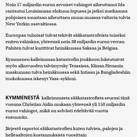
Noin 57 miljardin euron arvoiset vahingot aiheuttanut Ida
rantautui Louisianaan elokuun lopussa ja jatkoi matkaansa
pohjoisen suuntaan aiheuttaen muun muassa valtavia tulvia
New Yorkin osavaltiossa.
Euroopan tuhoisat tulvat tekivät sääkatastrofeista toiseksi
eniten vahinkoa, yhteensä noin 38 miljardin euron verran.
Pahiten tulvat kurittivat heinäkuussa Saksaa ja Belgiaa.
Kymmenen kalleimman katastrofin joukkoon lukeutuivat
myös alkuvuoden talvimyrsky Texasissa, Kiinan Henanin
maakunnan tulva heinäkuussa sekä Intiaan ja Bangladeshiin
toukokuussa iskenyt Yaas-sykloni.
KYMMENESTÄ
kalleimmasta sääkatastrofista seurasi tänä
vuonna Christian Aidin mukaan yhteensä yli 150 miljardin
euron vahingot, mikä on selvästi edeltävää vuotta
enemmän.
Järjestö raportoi sääkatastrofien kuten tulvien, palojen ja
helleaaltojen kustannuksista vuosittain