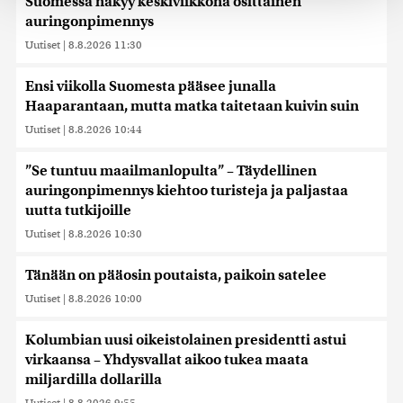
Suomessa näkyy keskiviikkona osittainen
räätälöimiseen, sosiaalisen median ominaisuuksien
tukemiseen ja kävijämäärämme analysoimiseen. Lisäksi
auringonpimennys
jaamme sosiaalisen median, mainosalan ja analytiikka-
Uutiset
|
8.8.2026 11:30
alan kumppaneillemme tietoja siitä, miten käytät
sivustoamme. Kumppanimme voivat yhdistää näitä
Ensi viikolla Suomesta pääsee junalla
tietoja muihin tietoihin, joita olet antanut heille tai joita on
Haaparantaan, mutta matka taitetaan kuivin suin
kerätty, kun olet käyttänyt heidän palvelujaan. Tietoja
Uutiset
|
8.8.2026 10:44
saatetaan myös siirtää ulkomaille.
”Se tuntuu maailmanlopulta” – Täydellinen
auringonpimennys kiehtoo turisteja ja paljastaa
uutta tutkijoille
Uutiset
|
8.8.2026 10:30
Tänään on pääosin poutaista, paikoin satelee
Uutiset
|
8.8.2026 10:00
Kolumbian uusi oikeistolainen presidentti astui
virkaansa – Yhdysvallat aikoo tukea maata
miljardilla dollarilla
Uutiset
|
8.8.2026 9:55