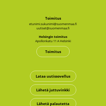
Toimitus
etunimi.sukunimi@suomenmaa.fi
uutiset@suomenmaa.fi
Hel­sin­gin toi­mi­tus
Apol­lon­ka­tu 11 A Hel­sin­ki
Toimitus
Lataa uutissovellus
Lähetä juttuvinkki
Lähetä palautetta