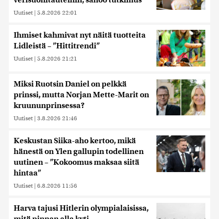
Uutiset
|
5.8.2026 22:01
Ihmiset kahmivat nyt näitä tuotteita
Lidleistä – ”Hittitrendi”
Uutiset
|
5.8.2026 21:21
Miksi Ruotsin Daniel on pelkkä
prinssi, mutta Norjan Mette-Marit on
kruununprinsessa?
Uutiset
|
3.8.2026 21:46
Keskustan Siika-aho kertoo, mikä
hänestä on Ylen gallupin todellinen
uutinen – ”Kokoomus maksaa siitä
hintaa”
Uutiset
|
6.8.2026 11:56
Harva tajusi Hitlerin olympialaisissa,
mitä pinnan alla kyti