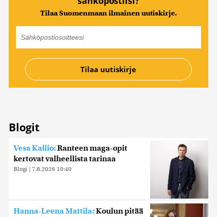
sähköpostiisi?
Tilaa Suomenmaan ilmainen uutiskirje.
Blogit
Vesa Kallio:
Ranteen maga-opit
kertovat valheellista tarinaa
Blogi
|
7.8.2026 10:40
Hanna-Leena Mattila:
Koulun pitää