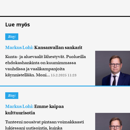
Lue myös
Blogi
Markus Lohi:
Kansanvallan sankarit
Kunta- ja aluevaalit lähestyvät. Puolueilla
ehdokashankinta on kuumimmassa
vauhdissa ja vaalikampanjoita
käynnistellään. Moni...
15.2.2025 11:23
Blogi
Markus Lohi:
Emme kaipaa
kulttuurisotia
Tunteeni nousivat pintaan voimakkaasti
lukiessani uutisointia, kuinka