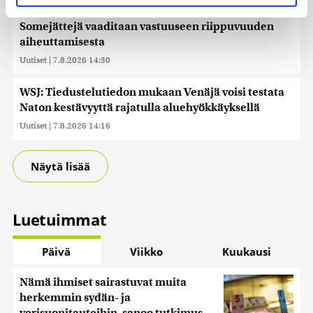
evästeilmoituksessa.
Somejättejä vaaditaan vastuuseen riippuvuuden
Käytämme evästeitä tarjoamamme sisällön ja mainosten
aiheuttamisesta
räätälöimiseen, sosiaalisen median ominaisuuksien
Uutiset
|
7.8.2026 14:30
tukemiseen ja kävijämäärämme analysoimiseen. Lisäksi
jaamme sosiaalisen median, mainosalan ja analytiikka-
WSJ: Tiedustelutiedon mukaan Venäjä voisi testata
alan kumppaneillemme tietoja siitä, miten käytät
Naton kestävyyttä rajatulla aluehyökkäyksellä
sivustoamme. Kumppanimme voivat yhdistää näitä
Uutiset
|
7.8.2026 14:16
tietoja muihin tietoihin, joita olet antanut heille tai joita on
kerätty, kun olet käyttänyt heidän palvelujaan. Tietoja
saatetaan myös siirtää ulkomaille.
Näytä lisää
Luetuimmat
Päivä
Viikko
Kuukausi
Nämä ihmiset sairastuvat muita
herkemmin sydän- ja
verisuonitauteihin, sanoo tutkimus