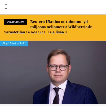
Reuters: Ukraina on tuhonnut yli
Ukrainan sota
miljoona neliömetriä Wildberriesin
Lue lisää
varastotilaa
7.8.2026 21:55
Blogi: Markus Lohi