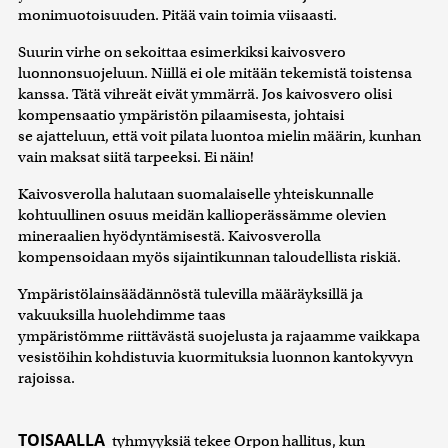
monimuotoisuuden. Pitää vain toimia viisaasti.
Suurin virhe on sekoittaa esimerkiksi kaivosvero
luonnonsuojeluun. Niillä ei ole mitään tekemistä toistensa
kanssa. Tätä vihreät eivät ymmärrä. Jos kaivosvero olisi
kompensaatio ympäristön pilaamisesta, johtaisi
se ajatteluun, että voit pilata luontoa mielin määrin, kunhan
vain maksat siitä tarpeeksi. Ei näin!
Kaivosverolla halutaan suomalaiselle yhteiskunnalle
kohtuullinen osuus meidän kallioperässämme olevien
mineraalien hyödyntämisestä. Kaivosverolla
kompensoidaan myös sijaintikunnan taloudellista riskiä.
Ympäristölainsäädännöstä tulevilla määräyksillä ja
vakuuksilla huolehdimme taas
ympäristömme riittävästä suojelusta ja rajaamme vaikkapa
vesistöihin kohdistuvia kuormituksia luonnon kantokyvyn
rajoissa.
TOISAALLA
tyhmyyksiä tekee Orpon hallitus, kun