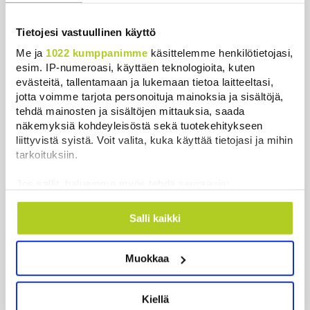
Timo Laaninen julistaa Wille Rydmanin Suomen
Tietojesi vastuullinen käyttö
taitavimmaksi poliitikoksi
Me ja
1022 kumppanimme
käsittelemme henkilötietojasi,
Uutiset
|
7.8.2026 18:09
esim. IP-numeroasi, käyttäen teknologioita, kuten
evästeitä, tallentamaan ja lukemaan tietoa laitteeltasi,
Espanja uhkaa Italiaa vastatoimilla
jotta voimme tarjota personoituja mainoksia ja sisältöjä,
Uutiset
|
7.8.2026 16:55
tehdä mainosten ja sisältöjen mittauksia, saada
näkemyksiä kohdeyleisöstä sekä tuotekehitykseen
Sianlihaa voi jälleen viedä Etelä-Koreaan ja Uuteen-
liittyvistä syistä. Voit valita, kuka käyttää tietojasi ja mihin
tarkoituksiin.
Seelantiin
Uutiset
|
7.8.2026 16:44
Jos sallit, haluamme myös tehdä seuraavia:
Kerätä tietoja maantieteellisestä sijainnistasi,
Järjestöt vastustavat karhun kiintiömetsästystä –
mahdollisesti muutaman metrin tarkkuudella
Salli kaikki
poliisi vetoaa kansalaisten turvallisuuteen
Tunnistaa laitteesi skannaamalla sen
Uutiset
|
7.8.2026 15:51
ominaispiirteitä aktiivisesti (sormenjäljen
Muokkaa
muodostaminen)
Ruokavirasto muuttaa rajoituksia afrikkalaisen
Lue lisää siitä, miten henkilötietojasi käsitellään ja miten
sikaruton tartuntavyöhykkeellä
voit määrittää asetuksesi
tiedot-osiossa
. Voit muuttaa
Kiellä
Uutiset
|
7.8.2026 14:57
suostumustasi tai peruuttaa sen milloin vain