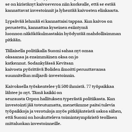
se on kiristänyt kaivosveroa niin korkealle, että se estää
kannattavat investoinnit ja lyhentää kaivosten elinkaarta.
Lypsävää lehmää ei kannattaisi tappaa. Kun kaivos on
perustettu, kannattaa kyseinen esiintymä
luonnon näkökökulmastakin hyödyntää mahdollisimman
pitkään.
Tällaisella politiikalla Suomi sahaa nyt omaa
oksaansa ja ensimmäinen oksa on jo
katkennut. Sodankylässä Kevitsan
kaivosta pyörittävä Boliden ilmoitti peruuttavansa
suunnitellun miljardi-investoinnin.
Kaivoksella työskentelee yli 500 ihmistä. 77 työpaikkaa
lähtee jo nyt. Tämä kaikki on
seurausta Orpon hallituksen typerästä politiikasta. Kun
investointi jää toteutumatta, menetämme paitsi tulevia
työpaikkoja ja verotuloja myös pitkäjänteistä uskoa siihen,
että Suomi on houkutteleva toimintaympäristö teollisen
mittaluokan investoinneille.