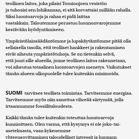
teollinen laitos, joka pilaisi Tornionjoen vesistön
ja tuhoaisi sen lohikannan, ei sitä korvattaisi millään rahalla.
Siksi luontoarvoja ja rahaa ei pidä laittaa
vastakkain. Taloutemme perustuu luonnonvarojemme
kestävään hyödyntämiseen.
Ympäristölainsäädäntömme ja lupakäytäntömme pitää olla
sellaisella tasolla, että teolliset hankkeet ja rakentaminen
eivät aiheuta ympäristötuhoja. Se on tietenkin selvä,
että juuri sille alueella, jonne teollinen laitos rakennetaan,
voi aiheutua totaalinen luontoarvojen menetys. Vaikutukset
tämän alueen ulkopuolelle tulee kuitenkin minimoida.
SUOMI
tarvitsee teollista toimintaa. Tarvitsemme energiaa.
Tarvitsemme myös niin sanottua vihreää siirtymää, jolla
irtaannumme fossiilitaloudesta.
Kaikki tämän tulee kuitenkin toteuttaa luontoarvoja
kunnioittaen. Olen varma, että kysymys ei ole joko-tai-
asetelmasta, vaan kykenemme
yhteensovittaminen taloudelliset intressit ja luonnon