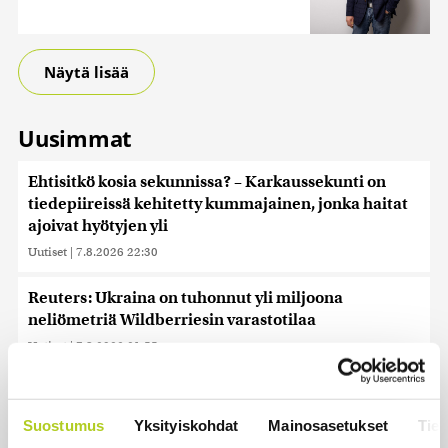
Näytä lisää
Uusimmat
Ehtisitkö kosia sekunnissa? – Karkaussekunti on
tiedepiireissä kehitetty kummajainen, jonka haitat
ajoivat hyötyjen yli
Uutiset
|
7.8.2026 22:30
Reuters: Ukraina on tuhonnut yli miljoona
neliömetriä Wildberriesin varastotilaa
Uutiset
|
7.8.2026 21:55
Palautitko puistosta löydetyt pullot tai pakastitko
marjat ennen myyntiä? Verottaja vaatii osansa
Suostumus
Yksityiskohdat
Mainosasetukset
Tiet
Uutiset
|
7.8.2026 21:42