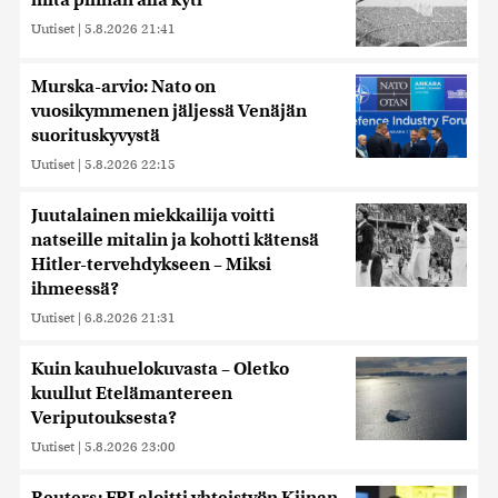
Uutiset
|
5.8.2026 21:41
Murska-arvio: Nato on
vuosikymmenen jäljessä Venäjän
suorituskyvystä
Uutiset
|
5.8.2026 22:15
Juutalainen miekkailija voitti
natseille mitalin ja kohotti kätensä
Hitler-tervehdykseen – Miksi
ihmeessä?
Uutiset
|
6.8.2026 21:31
Kuin kauhuelokuvasta – Oletko
kuullut Etelämantereen
Veriputouksesta?
Uutiset
|
5.8.2026 23:00
Reuters: FBI aloitti yhteistyön Kiinan