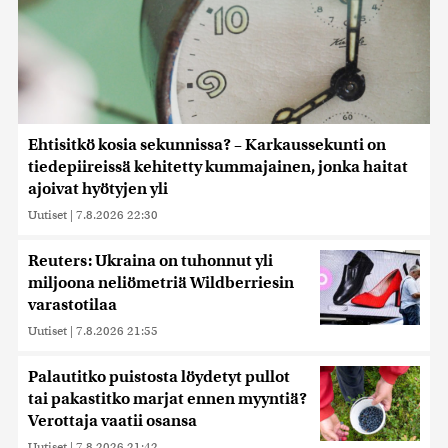
Ehtisitkö kosia sekunnissa? – Karkaussekunti on
tiedepiireissä kehitetty kummajainen, jonka haitat
ajoivat hyötyjen yli
Uutiset
|
7.8.2026 22:30
Reuters: Ukraina on tuhonnut yli
miljoona neliömetriä Wildberriesin
varastotilaa
Uutiset
|
7.8.2026 21:55
Palautitko puistosta löydetyt pullot
tai pakastitko marjat ennen myyntiä?
Verottaja vaatii osansa
Uutiset
|
7.8.2026 21:42