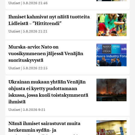
Uutiset
|
3.8.2026 21:46
Ihmiset kahmivat nyt näitä tuotteita
Lidleistä – ”Hittitrendi”
Uutiset
|
5.8.2026 21:21
Murska-arvio: Nato on
vuosikymmenen jäljessä Venäjän
suorituskyvystä
Uutiset
|
5.8.2026 22:15
Ukrainan mukaan yhtään Venäjän
ohjusta ei kyetty pudottamaan
iskussa, jossa kuoli toistakymmentä
ihmistä
Uutiset
|
5.8.2026 9:21
Nämä ihmiset sairastuvat muita
herkemmin sydän- ja