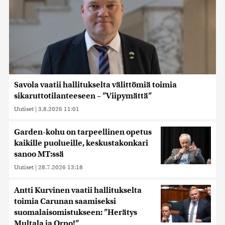
Savola vaatii hallitukselta välittömiä toimia
sikaruttotilanteeseen – ”Viipymättä”
Uutiset
|
3.8.2026 11:01
Garden-kohu on tarpeellinen opetus
kaikille puolueille, keskustakonkari
sanoo MT:ssä
Uutiset
|
28.7.2026 13:18
Antti Kurvinen vaatii hallitukselta
toimia Carunan saamiseksi
suomalaisomistukseen: ”Herätys
Multala ja Orpo!”