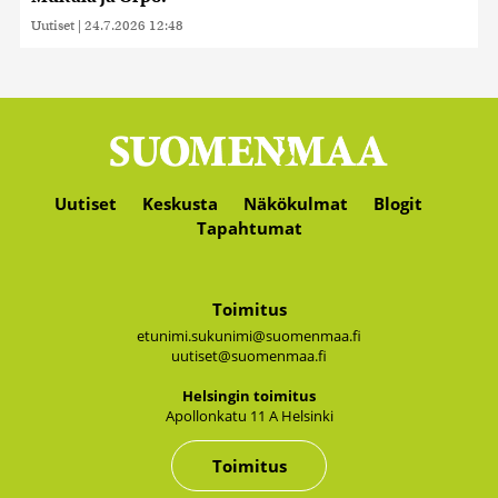
Uutiset
|
24.7.2026 12:48
Uutiset
Keskusta
Näkökulmat
Blogit
Tapahtumat
Toimitus
etunimi.sukunimi@suomenmaa.fi
uutiset@suomenmaa.fi
Hel­sin­gin toi­mi­tus
Apol­lon­ka­tu 11 A Hel­sin­ki
Toimitus