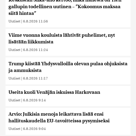
Keskustan Siika-aho kertoo, mikä hänestä on Ylen
gallupin todellinen uutinen – ”Kokoomus maksaa
siitä hintaa”
Uutiset
|
6.8.2026 11:56
Viime vuonna kouluista lähtivät puhelimet, nyt
lisätään liikkumista
Uutiset
|
6.8.2026 11:24
Trump kiistää Yhdysvalloilla olevan pulaa ohjuksista
ja ammuksista
Uutiset
|
6.8.2026 11:17
Useita kuoli Venäjän iskuissa Harkovaan
Uutiset
|
6.8.2026 9:14
Arvio: Julkisia menoja leikattava lisää ensi
hallituskaudella EU-tavoitteissa pysymiseksi
Uutiset
|
6.8.2026 9:04