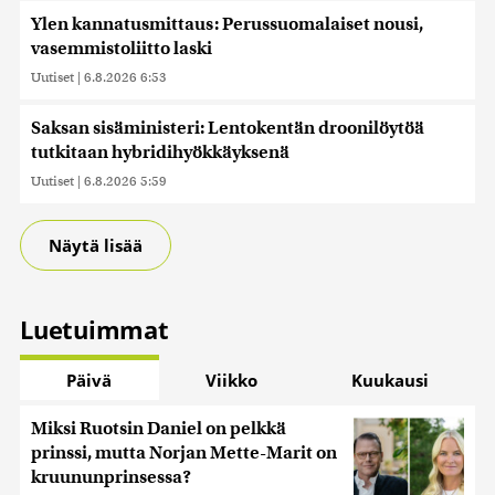
Ylen kannatusmittaus: Perussuomalaiset nousi,
vasemmistoliitto laski
Uutiset
|
6.8.2026 6:53
Saksan sisäministeri: Lentokentän droonilöytöä
tutkitaan hybridihyökkäyksenä
Uutiset
|
6.8.2026 5:59
Näytä lisää
Luetuimmat
Päivä
Viikko
Kuukausi
Miksi Ruotsin Daniel on pelkkä
prinssi, mutta Norjan Mette-Marit on
kruununprinsessa?