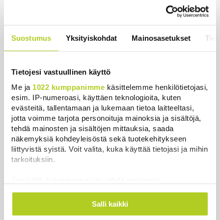
Uutiset
|
5.8.2026 23:00
Lohi roimi Purran esitystä Ylellä: ”Nyt
Suostumus
Yksityiskohdat
Mainosasetukset
Tiet
olisi ollut viimeinen hetki ottaa järki
käteen”
Uutiset
|
5.8.2026 14:40
Tietojesi vastuullinen käyttö
Me ja
1022 kumppanimme
käsittelemme henkilötietojasi,
esim. IP-numeroasi, käyttäen teknologioita, kuten
evästeitä, tallentamaan ja lukemaan tietoa laitteeltasi,
jotta voimme tarjota personoituja mainoksia ja sisältöjä,
Uutiset
tehdä mainosten ja sisältöjen mittauksia, saada
näkemyksiä kohdeyleisöstä sekä tuotekehitykseen
Uusimmat
Luetuimmat
liittyvistä syistä. Voit valita, kuka käyttää tietojasi ja mihin
tarkoituksiin.
Jos sallit, haluamme myös tehdä seuraavia:
Kerätä tietoja maantieteellisestä sijainnistasi,
mahdollisesti muutaman metrin tarkkuudella
Salli kaikki
Tunnistaa laitteesi skannaamalla sen