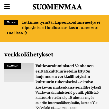
Tutkimus tyrmää: Lapsen koulumenestys ei
Terveys
riipu yleisesti luullusta seikasta
5.8.2026 21:31
Lue lisää
verkkolähetykset
Valtiovarainministeri Vanhanen
Kulttuuri
esittää kulttuurisetelin käytön
laajennusta verkkolähetyksiin
kulttuurin tukemiseksi – ei toivo
koskevan maksukanavien lähetyksiä
Valtiovarainministeriö pohtii, pitäisikö
kulttuurisetelin käyttö ulottaa myös
suoriin internetlähetyksiin, kertoo Yle.
Nykylaki ei...
5.3.2021 18:08