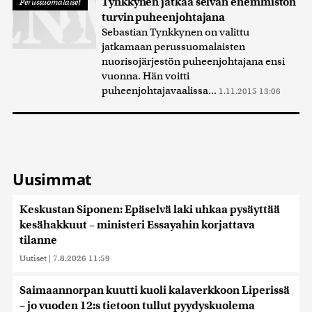
Tynkkynen jatkaa selvän enemmistön
Perussuomalaiset
turvin puheenjohtajana
Sebastian Tynkkynen on valittu
jatkamaan perussuomalaisten
nuorisojärjestön puheenjohtajana ensi
vuonna. Hän voitti
puheenjohtajavaalissa...
1.11.2015 13:06
Uusimmat
Keskustan Siponen: Epäselvä laki uhkaa pysäyttää
kesähakkuut – ministeri Essayahin korjattava
tilanne
Uutiset
|
7.8.2026 11:59
Saimaannorpan kuutti kuoli kalaverkkoon Liperissä
– jo vuoden 12:s tietoon tullut pyydyskuolema