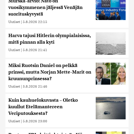
Murska-arvio: Nato on
vuosikymmenen jäljessä Venäjän
suorituskyvystä
Uutiset
|
5.8.2026 22:15
Harva tajusi Hitlerin olympialaisissa,
mitä pinnan alla kyti
Uutiset
|
5.8.2026 21:41
Miksi Ruotsin Daniel on pelkkä
prinssi, mutta Norjan Mette-Marit on
kruununprinsessa?
Uutiset
|
3.8.2026 21:46
Kuin kauhuelokuvasta – Oletko
kuullut Etelämantereen
Veriputouksesta?
Uutiset
|
5.8.2026 23:00