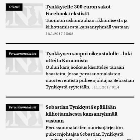
Tynkkyselle 300 euron sakot
Oikeus
Facebook-tekstistä
Tuomion uskonrauhan rikkomisesta ja
kiihottamisesta kansanryhmää vastaan
16.1.2017 15:03
Tynkkynen saapui oikeustalolle – luki
Perussuomalaiset
otteita Koraanista
Oulun käräjäoikeus käsittelee tänään
haastetta, jossa perussuomalaisten
nuorten entistä puheenjohtajaa Sebastian
Tynkkystä syytetään...
11.1.2017 9:14
Sebastian Tynkkystä epäillään
Perussuomalaiset
kiihottamisesta kansanryhmää
vastaan
Perussuomalaisten nuorisojärjestön
puheenjohtajaa Sebastian Tynkkystä