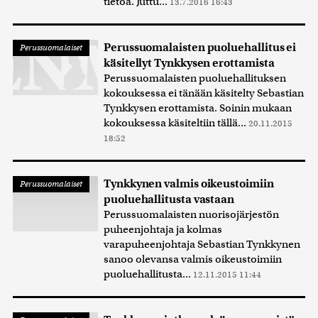
tietoa. Juttu...
13.7.2016 16:43
Perussuomalaisten puoluehallitus ei
Perussuomalaiset
käsitellyt Tynkkysen erottamista
Perussuomalaisten puoluehallituksen
kokouksessa ei tänään käsitelty Sebastian
Tynkkysen erottamista. Soinin mukaan
kokouksessa käsiteltiin tällä...
20.11.2015
18:52
Tynkkynen valmis oikeustoimiin
Perussuomalaiset
puoluehallitusta vastaan
Perussuomalaisten nuorisojärjestön
puheenjohtaja ja kolmas
varapuheenjohtaja Sebastian Tynkkynen
sanoo olevansa valmis oikeustoimiin
puoluehallitusta...
12.11.2015 11:44