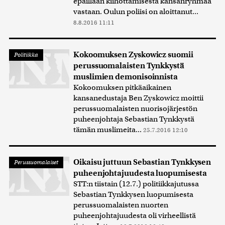
epäillään kiihottamisesta kansanryhmää
vastaan. Oulun poliisi on aloittanut...
8.8.2016 11:11
Kokoomuksen Zyskowicz suomii
Politiikka
perussuomalaisten Tynkkystä
muslimien demonisoinnista
Kokoomuksen pitkäaikainen
kansanedustaja Ben Zyskowicz moittii
perussuomalaisten nuorisojärjestön
puheenjohtaja Sebastian Tynkkystä
tämän muslimeita...
25.7.2016 12:10
Oikaisu juttuun Sebastian Tynkkysen
Perussuomalaiset
puheenjohtajuudesta luopumisesta
STT:n tiistain (12.7.) politiikkajutussa
Sebastian Tynkkysen luopumisesta
perussuomalaisten nuorten
puheenjohtajuudesta oli virheellistä