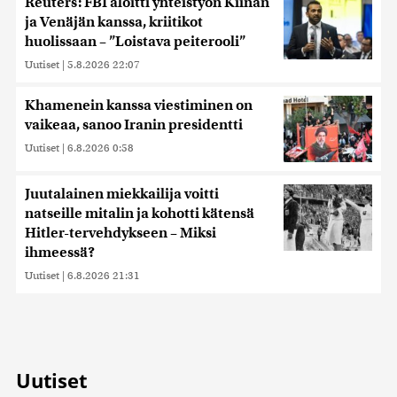
Reuters: FBI aloitti yhteistyön Kiinan
ja Venäjän kanssa, kriitikot
huolissaan – ”Loistava peiterooli”
Uutiset
|
5.8.2026 22:07
Khamenein kanssa viestiminen on
vaikeaa, sanoo Iranin presidentti
Uutiset
|
6.8.2026 0:58
Juutalainen miekkailija voitti
natseille mitalin ja kohotti kätensä
Hitler-tervehdykseen – Miksi
ihmeessä?
Uutiset
|
6.8.2026 21:31
Uutiset