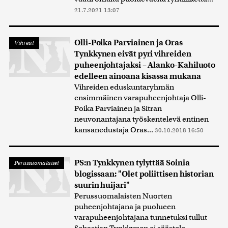
21.7.2021 13:07
Olli-Poika Parviainen ja Oras
Vihreät
Tynkkynen eivät pyri vihreiden
puheenjohtajaksi – Alanko-Kahiluoto
edelleen ainoana kisassa mukana
Vihreiden eduskuntaryhmän
ensimmäinen varapuheenjohtaja Olli-
Poika Parviainen ja Sitran
neuvonantajana työskentelevä entinen
kansanedustaja Oras...
30.10.2018 16:50
PS:n Tynkkynen tylyttää Soinia
Perussuomalaiset
blogissaan: "Olet poliittisen historian
suurin huijari"
Perussuomalaisten Nuorten
puheenjohtajana ja puolueen
varapuheenjohtajana tunnetuksi tullut