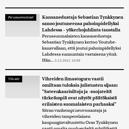
Kansanedustaja Sebastian Tynkkynen
Perussuomalaiset
sanoo joutuneensa pahoinpidellyksi
Lahdessa – yökerhojuhlinta taustalla
Perussuomalaisten kansanedustaja
Sebastian Tynkkynen kertoo Youtube-
kanavallaan, että joutui pahoinpidellyksi
Lahdessa sunnuntain vastaisena yönä.
Hän...
5.12.2021 10:39
Vihreiden ilmastoguru vaatii
Vihreät
omiltaan tuloksia julistusten sijaan:
"Sateenkaarisiltoja ja -suojateitä
tärkeämpiä ovat näytöt päätöksistä
erilaisten suomalaisten parhaaksi"
Sitran vanhempi neuvonantaja ja
vihreiden tamperelainen
kaupunginvaltuutettu Oras Tynkkynen
vaatii omalta puolueväeltä ryhtiliikettä...