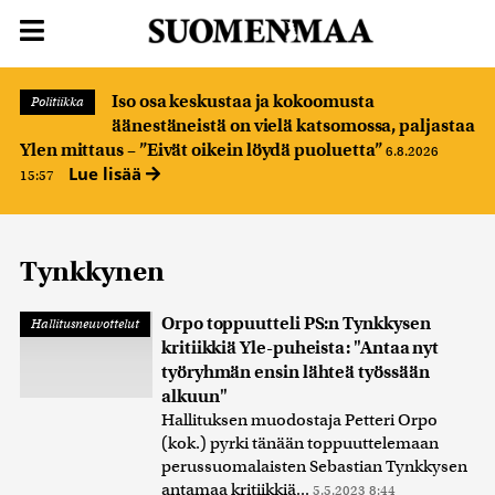
Iso osa keskustaa ja kokoomusta
Politiikka
äänestäneistä on vielä katsomossa, paljastaa
Ylen mittaus – ”Eivät oikein löydä puoluetta”
6.8.2026
Lue lisää
15:57
Tynkkynen
Orpo toppuutteli PS:n Tynkkysen
Hallitusneuvottelut
kritiikkiä Yle-puheista: "Antaa nyt
työryhmän ensin lähteä työssään
alkuun"
Hallituksen muodostaja Petteri Orpo
(kok.) pyrki tänään toppuuttelemaan
perussuomalaisten Sebastian Tynkkysen
antamaa kritiikkiä...
5.5.2023 8:44