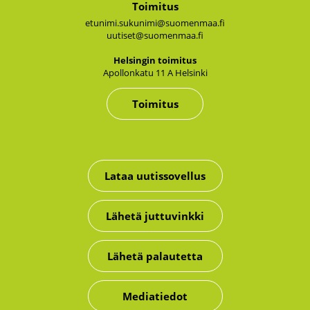
Toimitus
etunimi.sukunimi@suomenmaa.fi
uutiset@suomenmaa.fi
Hel­sin­gin toi­mi­tus
Apol­lon­ka­tu 11 A Hel­sin­ki
Toimitus
Lataa uutissovellus
Lähetä juttuvinkki
Lähetä palautetta
Mediatiedot