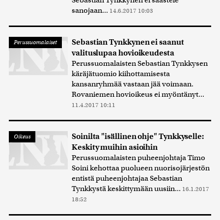
Sebastian Tynkkynen ei säästele
sanojaan...
14.6.2017 10:03
Sebastian Tynkkynen ei saanut
Perussuomalaiset
valituslupaa hovioikeudesta
Perussuomalaisten Sebastian Tynkkysen
käräjätuomio kiihottamisesta
kansanryhmää vastaan jää voimaan.
Rovaniemen hovioikeus ei myöntänyt...
11.4.2017 10:11
Soinilta "isällinen ohje" Tynkkyselle:
Oikeus
Keskity muihin asioihin
Perussuomalaisten puheenjohtaja Timo
Soini kehottaa puolueen nuorisojärjestön
entistä puheenjohtajaa Sebastian
Tynkkystä keskittymään uusiin...
16.1.2017
18:52