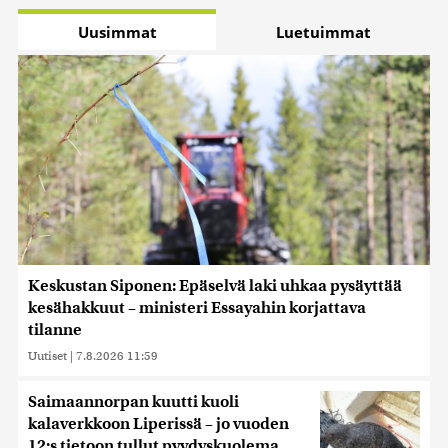
Uusimmat
Luetuimmat
Keskustan Siponen: Epäselvä laki uhkaa pysäyttää
kesähakkuut – ministeri Essayahin korjattava
tilanne
Uutiset
|
7.8.2026 11:59
Saimaannorpan kuutti kuoli
kalaverkkoon Liperissä – jo vuoden
12:s tietoon tullut pyydyskuolema