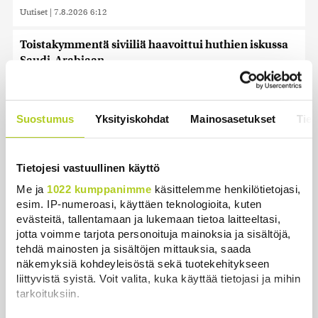
Uutiset
|
7.8.2026 6:12
Toistakymmentä siviiliä haavoittui huthien iskussa
Saudi-Arabiaan
Uutiset
|
7.8.2026 5:48
Uutistoimistot: Saudi-Arabia, Turkki ja Pakistan
Suostumus
Yksityiskohdat
Mainosasetukset
Tiet
allekirjoittavat tänään yhteisen
puolustussopimuksen
Uutiset
|
7.8.2026 3:18
Tietojesi vastuullinen käyttö
Me ja
1022 kumppanimme
käsittelemme henkilötietojasi,
Tänään on tuulista ja sateista, viikonloppuna
esim. IP-numeroasi, käyttäen teknologioita, kuten
lämpenee
evästeitä, tallentamaan ja lukemaan tietoa laitteeltasi,
Uutiset
|
7.8.2026 3:01
jotta voimme tarjota personoituja mainoksia ja sisältöjä,
tehdä mainosten ja sisältöjen mittauksia, saada
näkemyksiä kohdeyleisöstä sekä tuotekehitykseen
Näytä lisää
liittyvistä syistä. Voit valita, kuka käyttää tietojasi ja mihin
tarkoituksiin.